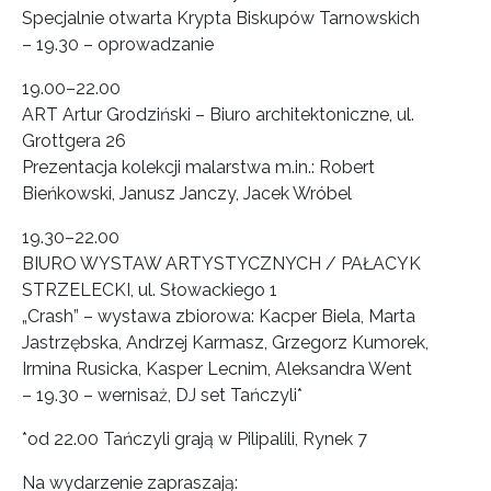
Specjalnie otwarta Krypta Biskupów Tarnowskich
– 19.30 – oprowadzanie
19.00–22.00
ART Artur Grodziński – Biuro architektoniczne, ul.
Grottgera 26
Prezentacja kolekcji malarstwa m.in.: Robert
Bieńkowski, Janusz Janczy, Jacek Wróbel
19.30–22.00
BIURO WYSTAW ARTYSTYCZNYCH / PAŁACYK
STRZELECKI, ul. Słowackiego 1
„Crash” – wystawa zbiorowa: Kacper Biela, Marta
Jastrzębska, Andrzej Karmasz, Grzegorz Kumorek,
Irmina Rusicka, Kasper Lecnim, Aleksandra Went
– 19.30 – wernisaż, DJ set Tańczyli*
*od 22.00 Tańczyli grają w Pilipalili, Rynek 7
Na wydarzenie zapraszają: