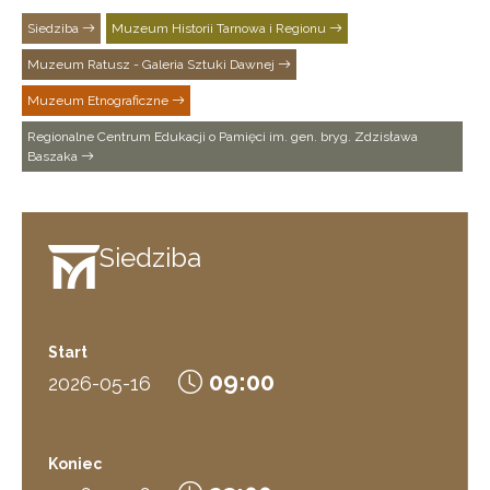
Siedziba
Muzeum Historii Tarnowa i Regionu
Muzeum Ratusz - Galeria Sztuki Dawnej
Muzeum Etnograficzne
Regionalne Centrum Edukacji o Pamięci im. gen. bryg. Zdzisława
Baszaka
Siedziba
Start
09:00
2026-05-16
Koniec