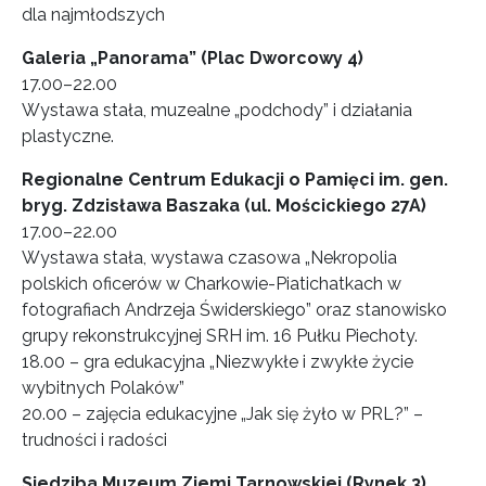
dla najmłodszych
Galeria „Panorama” (Plac Dworcowy 4)
17.00–22.00
Wystawa stała, muzealne „podchody” i działania
plastyczne.
Regionalne Centrum Edukacji o Pamięci im. gen.
bryg. Zdzisława Baszaka (ul. Mościckiego 27A)
17.00–22.00
Wystawa stała, wystawa czasowa „Nekropolia
polskich oficerów w Charkowie-Piatichatkach w
fotografiach Andrzeja Świderskiego” oraz stanowisko
grupy rekonstrukcyjnej SRH im. 16 Pułku Piechoty.
18.00 – gra edukacyjna „Niezwykłe i zwykłe życie
wybitnych Polaków”
20.00 – zajęcia edukacyjne „Jak się żyło w PRL?” –
trudności i radości
Siedziba Muzeum Ziemi Tarnowskiej (Rynek 3)