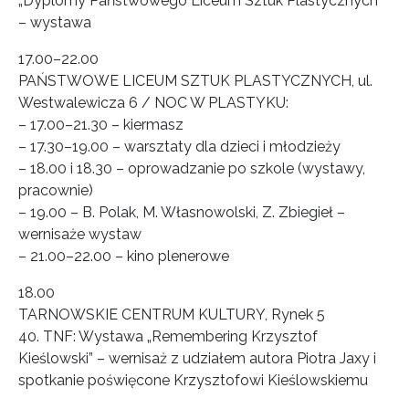
„Dyplomy Państwowego Liceum Sztuk Plastycznych”
– wystawa
17.00–22.00
PAŃSTWOWE LICEUM SZTUK PLASTYCZNYCH, ul.
Westwalewicza 6 / NOC W PLASTYKU:
– 17.00–21.30 – kiermasz
– 17.30–19.00 – warsztaty dla dzieci i młodzieży
– 18.00 i 18.30 – oprowadzanie po szkole (wystawy,
pracownie)
– 19.00 – B. Polak, M. Własnowolski, Z. Zbiegieł –
wernisaże wystaw
– 21.00–22.00 – kino plenerowe
18.00
TARNOWSKIE CENTRUM KULTURY, Rynek 5
40. TNF: Wystawa „Remembering Krzysztof
Kieślowski” – wernisaż z udziałem autora Piotra Jaxy i
spotkanie poświęcone Krzysztofowi Kieślowskiemu