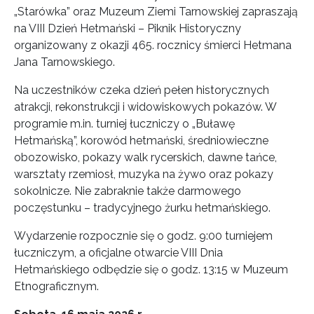
„Starówka” oraz Muzeum Ziemi Tarnowskiej zapraszają
na VIII Dzień Hetmański – Piknik Historyczny
organizowany z okazji 465. rocznicy śmierci Hetmana
Jana Tarnowskiego.
Na uczestników czeka dzień pełen historycznych
atrakcji, rekonstrukcji i widowiskowych pokazów. W
programie m.in. turniej łuczniczy o „Buławę
Hetmańską”, korowód hetmański, średniowieczne
obozowisko, pokazy walk rycerskich, dawne tańce,
warsztaty rzemiosł, muzyka na żywo oraz pokazy
sokolnicze. Nie zabraknie także darmowego
poczęstunku – tradycyjnego żurku hetmańskiego.
Wydarzenie rozpocznie się o godz. 9:00 turniejem
łuczniczym, a oficjalne otwarcie VIII Dnia
Hetmańskiego odbędzie się o godz. 13:15 w Muzeum
Etnograficznym.