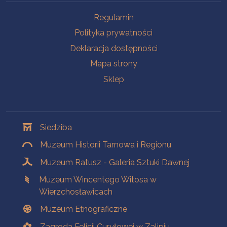
Na skróty
Regulamin
Polityka prywatności
Deklaracja dostępności
Mapa strony
Sklep
Oddziały
Siedziba
Muzeum Historii Tarnowa i Regionu
Muzeum Ratusz - Galeria Sztuki Dawnej
Muzeum Wincentego Witosa w
Wierzchosławicach
Muzeum Etnograficzne
Zagroda Felicji Curyłowej w Zalipiu