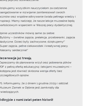
nauką poprzez doświadczenie.
Dziękujemy wszystkim nauczycielom za codzienne
zaangażowanie w rozwijanie zainteresowań swoich
uczniów oraz wspólne odkrywanie świata pełnego wiedzy i
inspiracji. Mamy nadzieję, że nasze lekcje muzealne będą
wartościowym wsparciem w Waszej pracy dydaktycznej.
Opinie uczestników mówią same za siebie:
„Byliśmy – świetne zajęcia, prelekcja, przebieranki, zajęcia
plastyczne. Dzieci były zachwycone, dziękujemy!”
„Super zajęcia, pełne ciekawostek i kreatywnej pracy.
Polecamy serdecznie!”
Rezerwacje już trwają
Zapraszamy do planowania wizyt oraz pobierania plików
PDF z pełną ofertą edukacyjną i lekcjami muzealnymi –
dostępna jest również skrócona wersja oferty bez
szczegółowych opisów.
PS. Informujemy, że z dniem 1 grudnia 2025 r. oddział
Muzeum Zamek w Dębnie jest zamknięty dla
zwiedzających.
Odkryjcie z nami świat pełen historii!