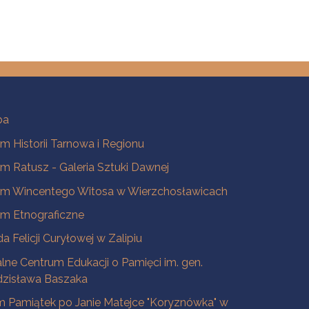
ba
 Historii Tarnowa i Regionu
 Ratusz - Galeria Sztuki Dawnej
m Wincentego Witosa w Wierzchosławicach
m Etnograficzne
a Felicji Curyłowej w Zalipiu
lne Centrum Edukacji o Pamięci im. gen.
dzisława Baszaka
 Pamiątek po Janie Matejce "Koryznówka" w