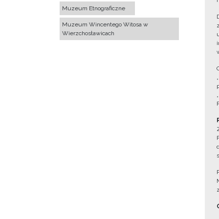
Muzeum Etnograficzne
Muzeum Wincentego Witosa w
Wierzchosławicach