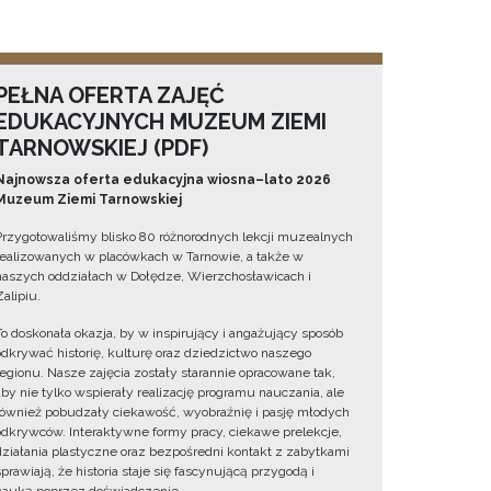
PEŁNA OFERTA ZAJĘĆ
EDUKACYJNYCH MUZEUM ZIEMI
TARNOWSKIEJ (PDF)
Najnowsza oferta edukacyjna wiosna–lato 2026
Muzeum Ziemi Tarnowskiej
Przygotowaliśmy blisko 80 różnorodnych lekcji muzealnych
realizowanych w placówkach w Tarnowie, a także w
naszych oddziałach w Dołędze, Wierzchosławicach i
Zalipiu.
To doskonała okazja, by w inspirujący i angażujący sposób
odkrywać historię, kulturę oraz dziedzictwo naszego
regionu. Nasze zajęcia zostały starannie opracowane tak,
aby nie tylko wspierały realizację programu nauczania, ale
również pobudzały ciekawość, wyobraźnię i pasję młodych
odkrywców. Interaktywne formy pracy, ciekawe prelekcje,
działania plastyczne oraz bezpośredni kontakt z zabytkami
sprawiają, że historia staje się fascynującą przygodą i