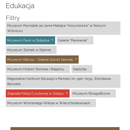
Edukacja
Filtry
Muzeum Pamiątek po Janie Matejce "Koryznówka" w Nowym
Wiśniczu
Muzeum Dwór w Dołędze
Galeria "Panorama"
Muzeum Zamek w Dębnie
Muzeum Ratusz - Galeria Sztuki Dawnej
Muzeum Historii Tarnowa i Regionu
Siedziba
Regionalne Centrum Edukacji o Pamięci im. gen. bryg. Zdzisława
Baszaka
Zagroda Felicji Curyłowej w Zalipiu
Muzeum Etnograficzne
Muzeum Wincentego Witosa w Wierzchosławicach