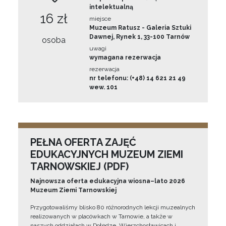
intelektualną
16 zł
miejsce
Muzeum Ratusz - Galeria Sztuki
Dawnej, Rynek 1, 33-100 Tarnów
osoba
uwagi
wymagana rezerwacja
rezerwacja
nr telefonu: (+48) 14 621 21 49
wew. 101
PEŁNA OFERTA ZAJĘĆ
EDUKACYJNYCH MUZEUM ZIEMI
TARNOWSKIEJ (PDF)
Najnowsza oferta edukacyjna wiosna–lato 2026
Muzeum Ziemi Tarnowskiej
Przygotowaliśmy blisko 80 różnorodnych lekcji muzealnych
realizowanych w placówkach w Tarnowie, a także w
naszych oddziałach w Dołędze, Wierzchosławicach i