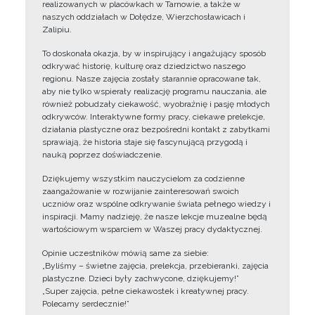
realizowanych w placówkach w Tarnowie, a także w
naszych oddziałach w Dołędze, Wierzchosławicach i
Zalipiu.
To doskonała okazja, by w inspirujący i angażujący sposób
odkrywać historię, kulturę oraz dziedzictwo naszego
regionu. Nasze zajęcia zostały starannie opracowane tak,
aby nie tylko wspierały realizację programu nauczania, ale
również pobudzały ciekawość, wyobraźnię i pasję młodych
odkrywców. Interaktywne formy pracy, ciekawe prelekcje,
działania plastyczne oraz bezpośredni kontakt z zabytkami
sprawiają, że historia staje się fascynującą przygodą i
nauką poprzez doświadczenie.
Dziękujemy wszystkim nauczycielom za codzienne
zaangażowanie w rozwijanie zainteresowań swoich
uczniów oraz wspólne odkrywanie świata pełnego wiedzy i
inspiracji. Mamy nadzieję, że nasze lekcje muzealne będą
wartościowym wsparciem w Waszej pracy dydaktycznej.
Opinie uczestników mówią same za siebie:
„Byliśmy – świetne zajęcia, prelekcja, przebieranki, zajęcia
plastyczne. Dzieci były zachwycone, dziękujemy!”
„Super zajęcia, pełne ciekawostek i kreatywnej pracy.
Polecamy serdecznie!”