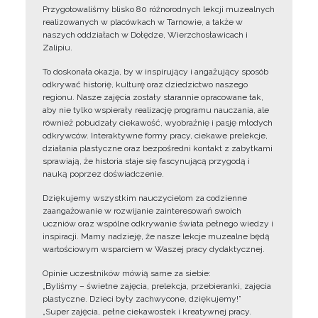
Przygotowaliśmy blisko 80 różnorodnych lekcji muzealnych
realizowanych w placówkach w Tarnowie, a także w
naszych oddziałach w Dołędze, Wierzchosławicach i
Zalipiu.
To doskonała okazja, by w inspirujący i angażujący sposób
odkrywać historię, kulturę oraz dziedzictwo naszego
regionu. Nasze zajęcia zostały starannie opracowane tak,
aby nie tylko wspierały realizację programu nauczania, ale
również pobudzały ciekawość, wyobraźnię i pasję młodych
odkrywców. Interaktywne formy pracy, ciekawe prelekcje,
działania plastyczne oraz bezpośredni kontakt z zabytkami
sprawiają, że historia staje się fascynującą przygodą i
nauką poprzez doświadczenie.
Dziękujemy wszystkim nauczycielom za codzienne
zaangażowanie w rozwijanie zainteresowań swoich
uczniów oraz wspólne odkrywanie świata pełnego wiedzy i
inspiracji. Mamy nadzieję, że nasze lekcje muzealne będą
wartościowym wsparciem w Waszej pracy dydaktycznej.
Opinie uczestników mówią same za siebie:
„Byliśmy – świetne zajęcia, prelekcja, przebieranki, zajęcia
plastyczne. Dzieci były zachwycone, dziękujemy!”
„Super zajęcia, pełne ciekawostek i kreatywnej pracy.