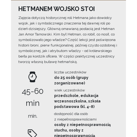
HETMANEM WOJSKO STOI
Zajęcia dotyczą historycznej roli Hetmana jako dowódcy
wojsk, jak i symbolicznego znaczenia tej dawnej roli po
dzień dzisiejszy. Główną omawianą postacią jest Hetman
Jan Amor Tarnowski. Kim był Hetman, co robił, co nosił, co
symbolizowało jego władze? Część lekcji jest poświęcona
historii broni, pierw funkcjonalnej, później czysto ozdobnej i
symbolicznej, jak i atrybutom władzy - od królewskiego
berła po kordzik oficera. W części praktycznej uczestnicy
tworzą własną buławę hetmańską.
liczba uczestników
do 25 osób (grupy
zorganizowane)
45-60
wiek uczestników
przedszkole, edukacja
min
wczesnoszkolna, szkoła
podstawowa (kl. 4-8)
dostępność dla osób
min.
z niepełnosprawnościami
osoby z niepełnosprawnością
słuchu, osoby z
niepełnosprawnością