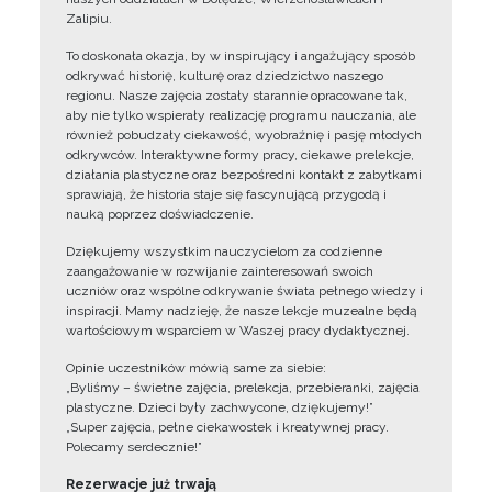
Zalipiu.
To doskonała okazja, by w inspirujący i angażujący sposób
odkrywać historię, kulturę oraz dziedzictwo naszego
regionu. Nasze zajęcia zostały starannie opracowane tak,
aby nie tylko wspierały realizację programu nauczania, ale
również pobudzały ciekawość, wyobraźnię i pasję młodych
odkrywców. Interaktywne formy pracy, ciekawe prelekcje,
działania plastyczne oraz bezpośredni kontakt z zabytkami
sprawiają, że historia staje się fascynującą przygodą i
nauką poprzez doświadczenie.
Dziękujemy wszystkim nauczycielom za codzienne
zaangażowanie w rozwijanie zainteresowań swoich
uczniów oraz wspólne odkrywanie świata pełnego wiedzy i
inspiracji. Mamy nadzieję, że nasze lekcje muzealne będą
wartościowym wsparciem w Waszej pracy dydaktycznej.
Opinie uczestników mówią same za siebie:
„Byliśmy – świetne zajęcia, prelekcja, przebieranki, zajęcia
plastyczne. Dzieci były zachwycone, dziękujemy!”
„Super zajęcia, pełne ciekawostek i kreatywnej pracy.
Polecamy serdecznie!”
Rezerwacje już trwają