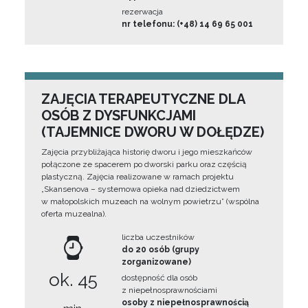
rezerwacja
nr telefonu: (+48) 14 69 65 001
ZAJĘCIA TERAPEUTYCZNE DLA
OSÓB Z DYSFUNKCJAMI
(TAJEMNICE DWORU W DOŁĘDZE)
Zajęcia przybliżająca historię dworu i jego mieszkańców
połączone ze spacerem po dworski parku oraz częścią
plastyczną. Zajęcia realizowane w ramach projektu
„Skansenova – systemowa opieka nad dziedzictwem
w małopolskich muzeach na wolnym powietrzu” (wspólna
oferta muzealna).
liczba uczestników
do 20 osób (grupy
zorganizowane)
ok. 45
dostępność dla osób
z niepełnosprawnościami
osoby z niepełnosprawnością