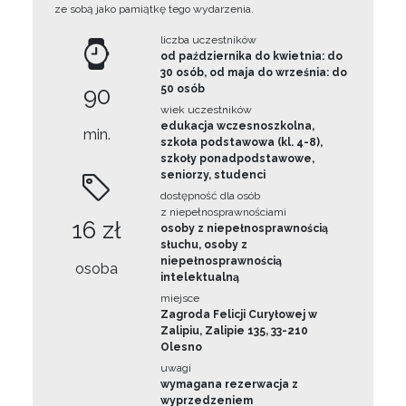
ze sobą jako pamiątkę tego wydarzenia.
liczba uczestników
od października do kwietnia: do
30 osób, od maja do września: do
90
50 osób
wiek uczestników
edukacja wczesnoszkolna,
min.
szkoła podstawowa (kl. 4-8),
szkoły ponadpodstawowe,
seniorzy, studenci
dostępność dla osób
z niepełnosprawnościami
16 zł
osoby z niepełnosprawnością
słuchu, osoby z
niepełnosprawnością
osoba
intelektualną
miejsce
Zagroda Felicji Curyłowej w
Zalipiu, Zalipie 135, 33-210
Olesno
uwagi
wymagana rezerwacja z
wyprzedzeniem