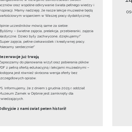
uczniów oraz wspólne odkrywanie świata pełnego wiedzy i
inspiracji. Mamy nadzieję, że nasze lekcje muzealne będą
os
wartościowym wsparciem w Waszej pracy dydaktycznej.
Opinie uczestników mówią same za siebie:
„Byliśmy – świetne zajęcia, prelekcja, przebieranki, zajęcia
plastyczne. Dzieci były zachwycone, dziękujemy!”
„Super zajęcia, pełne ciekawostek i kreatywnej pracy.
Polecamy serdecznie!”
Rezerwacje już trwają
Zapraszamy do planowania wizyt oraz pobierania plików
PDF z pełną ofertą edukacyjną i lekcjami muzealnymi –
dostępna jest również skrócona wersja oferty bez
szczegółowych opisów.
PS. Informujemy, że z dniem 1 grudnia 2025 r. oddział
Muzeum Zamek w Dębnie jest zamknięty dla
zwiedzających.
Odkryjcie z nami świat pełen historii!