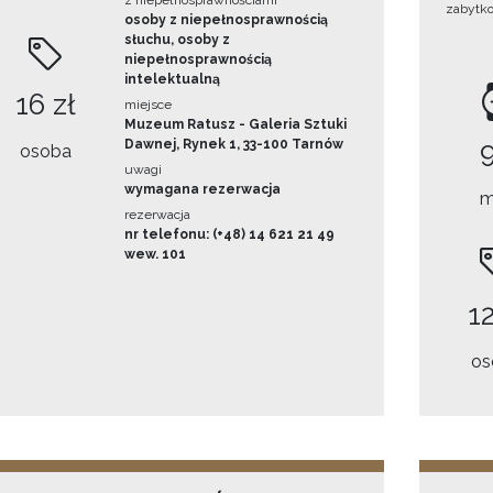
z niepełnosprawnościami
zabytk
osoby z niepełnosprawnością
słuchu, osoby z
niepełnosprawnością
intelektualną
16 zł
miejsce
Muzeum Ratusz - Galeria Sztuki
Dawnej, Rynek 1, 33-100 Tarnów
osoba
uwagi
wymagana rezerwacja
m
rezerwacja
nr telefonu: (+48) 14 621 21 49
wew. 101
12
os