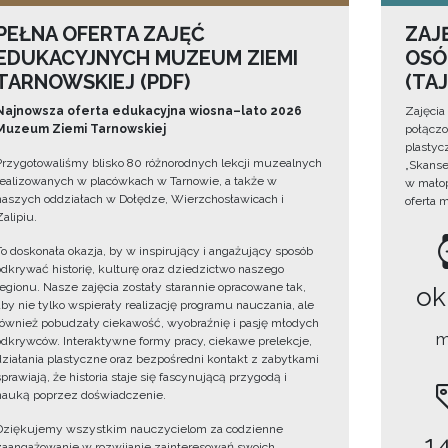
PEŁNA OFERTA ZAJĘĆ
ZAJ
EDUKACYJNYCH MUZEUM ZIEMI
OSÓ
TARNOWSKIEJ (PDF)
(TA
Najnowsza oferta edukacyjna wiosna–lato 2026
Zajęcia
Muzeum Ziemi Tarnowskiej
połączo
plastyc
Przygotowaliśmy blisko 80 różnorodnych lekcji muzealnych
„Skanse
realizowanych w placówkach w Tarnowie, a także w
w małop
naszych oddziałach w Dołędze, Wierzchosławicach i
oferta 
Zalipiu.
To doskonała okazja, by w inspirujący i angażujący sposób
odkrywać historię, kulturę oraz dziedzictwo naszego
regionu. Nasze zajęcia zostały starannie opracowane tak,
ok
aby nie tylko wspierały realizację programu nauczania, ale
również pobudzały ciekawość, wyobraźnię i pasję młodych
m
odkrywców. Interaktywne formy pracy, ciekawe prelekcje,
działania plastyczne oraz bezpośredni kontakt z zabytkami
sprawiają, że historia staje się fascynującą przygodą i
nauką poprzez doświadczenie.
Dziękujemy wszystkim nauczycielom za codzienne
14
zaangażowanie w rozwijanie zainteresowań swoich