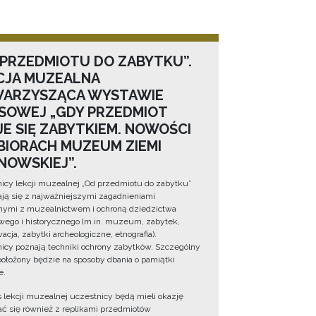
 PRZEDMIOTU DO ZABYTKU”.
CJA MUZEALNA
ARZYSZĄCA WYSTAWIE
SOWEJ „GDY PRZEDMIOT
JE SIĘ ZABYTKIEM. NOWOŚCI
BIORACH MUZEUM ZIEMI
NOWSKIEJ”.
icy lekcji muzealnej „Od przedmiotu do zabytku”
ją się z najważniejszymi zagadnieniami
ymi z muzealnictwem i ochroną dziedzictwa
wego i historycznego (m.in. muzeum, zabytek,
cja, zabytki archeologiczne, etnografia).
icy poznają techniki ochrony zabytków. Szczególny
położony będzie na sposoby dbania o pamiątki
e.
 lekcji muzealnej uczestnicy będą mieli okazję
ć się również z replikami przedmiotów