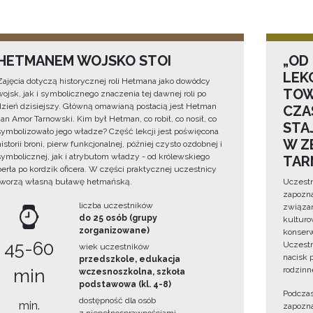
HETMANEM WOJSKO STOI
„OD
LEK
Zajęcia dotyczą historycznej roli Hetmana jako dowódcy
TOW
wojsk, jak i symbolicznego znaczenia tej dawnej roli po
dzień dzisiejszy. Główną omawianą postacią jest Hetman
CZA
Jan Amor Tarnowski. Kim był Hetman, co robił, co nosił, co
STA
symbolizowało jego władze? Część lekcji jest poświęcona
W Z
historii broni, pierw funkcjonalnej, później czysto ozdobnej i
symbolicznej, jak i atrybutom władzy - od królewskiego
TAR
berła po kordzik oficera. W części praktycznej uczestnicy
tworzą własną buławę hetmańską.
Uczestn
zapozna
liczba uczestników
związan
do 25 osób (grupy
kulturo
zorganizowane)
konserwa
45-60
Uczestn
wiek uczestników
nacisk 
przedszkole, edukacja
rodzinn
min
wczesnoszkolna, szkoła
podstawowa (kl. 4-8)
Podczas
dostępność dla osób
min.
zapozna