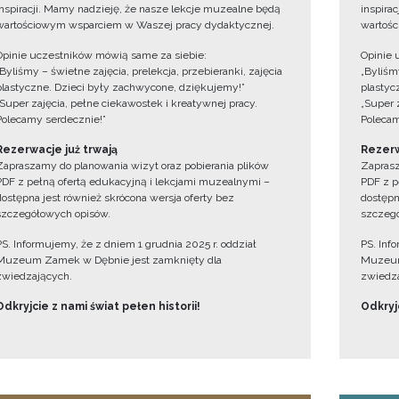
inspiracji. Mamy nadzieję, że nasze lekcje muzealne będą
inspira
wartościowym wsparciem w Waszej pracy dydaktycznej.
wartośc
Opinie uczestników mówią same za siebie:
Opinie 
„Byliśmy – świetne zajęcia, prelekcja, przebieranki, zajęcia
„Byliśmy
plastyczne. Dzieci były zachwycone, dziękujemy!”
plastyc
„Super zajęcia, pełne ciekawostek i kreatywnej pracy.
„Super 
Polecamy serdecznie!”
Polecam
Rezerwacje już trwają
Rezerw
Zapraszamy do planowania wizyt oraz pobierania plików
Zaprasz
PDF z pełną ofertą edukacyjną i lekcjami muzealnymi –
PDF z p
dostępna jest również skrócona wersja oferty bez
dostępn
szczegółowych opisów.
szczegó
PS. Informujemy, że z dniem 1 grudnia 2025 r. oddział
PS. Inf
Muzeum Zamek w Dębnie jest zamknięty dla
Muzeum
zwiedzających.
zwiedza
Odkryjcie z nami świat pełen historii!
Odkryjc