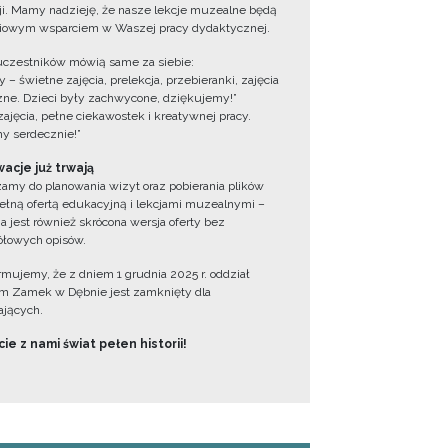
cji. Mamy nadzieję, że nasze lekcje muzealne będą
iowym wsparciem w Waszej pracy dydaktycznej.
uczestników mówią same za siebie:
 – świetne zajęcia, prelekcja, przebieranki, zajęcia
zne. Dzieci były zachwycone, dziękujemy!”
zajęcia, pełne ciekawostek i kreatywnej pracy.
y serdecznie!”
acje już trwają
amy do planowania wizyt oraz pobierania plików
ełną ofertą edukacyjną i lekcjami muzealnymi –
a jest również skrócona wersja oferty bez
łowych opisów.
ormujemy, że z dniem 1 grudnia 2025 r. oddział
 Zamek w Dębnie jest zamknięty dla
jących.
ie z nami świat pełen historii!