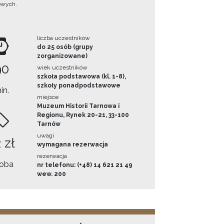
owych.
liczba uczestników
do 25 osób (grupy
zorganizowane)
90
wiek uczestników
szkoła podstawowa (kl. 1-8),
szkoły ponadpodstawowe
in.
miejsce
Muzeum Historii Tarnowa i
Regionu, Rynek 20-21, 33-100
Tarnów
uwagi
 zł
wymagana rezerwacja
rezerwacja
oba
nr telefonu: (+48) 14 621 21 49
wew. 200