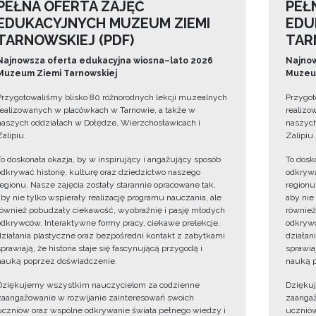
PEŁNA OFERTA ZAJĘĆ
PEŁ
EDUKACYJNYCH MUZEUM ZIEMI
EDU
TARNOWSKIEJ (PDF)
TAR
Najnowsza oferta edukacyjna wiosna–lato 2026
Najnow
Muzeum Ziemi Tarnowskiej
Muzeum
Przygotowaliśmy blisko 80 różnorodnych lekcji muzealnych
Przygot
realizowanych w placówkach w Tarnowie, a także w
realizo
naszych oddziałach w Dołędze, Wierzchosławicach i
naszych
Zalipiu.
Zalipiu.
To doskonała okazja, by w inspirujący i angażujący sposób
To dosk
odkrywać historię, kulturę oraz dziedzictwo naszego
odkrywa
regionu. Nasze zajęcia zostały starannie opracowane tak,
regionu
aby nie tylko wspierały realizację programu nauczania, ale
aby nie
również pobudzały ciekawość, wyobraźnię i pasję młodych
również
odkrywców. Interaktywne formy pracy, ciekawe prelekcje,
odkrywc
działania plastyczne oraz bezpośredni kontakt z zabytkami
działan
sprawiają, że historia staje się fascynującą przygodą i
sprawiaj
nauką poprzez doświadczenie.
nauką p
Dziękujemy wszystkim nauczycielom za codzienne
Dzięku
zaangażowanie w rozwijanie zainteresowań swoich
zaangaż
uczniów oraz wspólne odkrywanie świata pełnego wiedzy i
uczniów