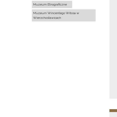
Muzeum Etnograficzne
Muzeum Wincentego Witosa w
Wierzchosławicach