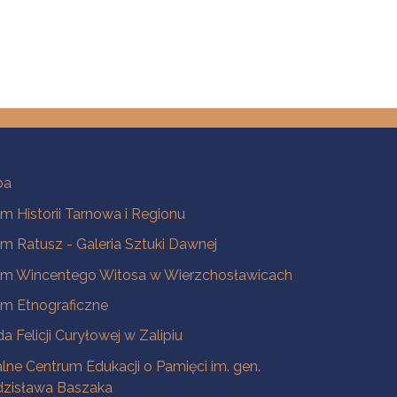
ba
 Historii Tarnowa i Regionu
 Ratusz - Galeria Sztuki Dawnej
m Wincentego Witosa w Wierzchosławicach
m Etnograficzne
a Felicji Curyłowej w Zalipiu
lne Centrum Edukacji o Pamięci im. gen.
dzisława Baszaka