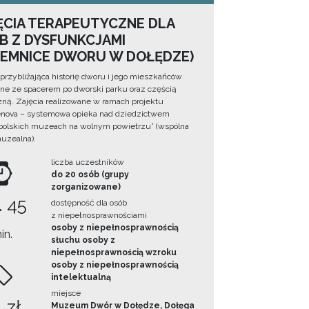
ĘCIA TERAPEUTYCZNE DLA
B Z DYSFUNKCJAMI
JEMNICE DWORU W DOŁĘDZE)
 przybliżająca historię dworu i jego mieszkańców
ne ze spacerem po dworski parku oraz częścią
zną. Zajęcia realizowane w ramach projektu
nova – systemowa opieka nad dziedzictwem
olskich muzeach na wolnym powietrzu” (wspólna
muzealna).
liczba uczestników
do 20 osób (grupy
zorganizowane)
. 45
dostępność dla osób
z niepełnosprawnościami
osoby z niepełnosprawnością
in.
słuchu osoby z
niepełnosprawnością wzroku
osoby z niepełnosprawnością
intelektualną
miejsce
 zł
Muzeum Dwór w Dołędze, Dołęga