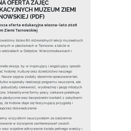
NA OFERTA ZAJĘĆ
KACYJNYCH MUZEUM ZIEMI
NOWSKIEJ (PDF)
sza oferta edukacyjna wiosna–lato 2026
 Ziemi Tarnowskiej
owaliśmy blisko 80 różnorodnych lekcji muzealnych
wanych w placówkach w Tarnowie, a także w
 oddziałach w Dołędze, Wierzchosławicach i
onała okazja, by w inspirujący i angażujący sposób
ć historię, kulturę oraz dziedzictwo naszego
. Nasze zajęcia zostały starannie opracowane tak,
 tylko wspierały realizację programu nauczania, ale
 pobudzały ciekawość, wyobraźnię i pasję młodych
ów. Interaktywne formy pracy, ciekawe prelekcje,
ia plastyczne oraz bezpośredni kontakt z zabytkami
ą, że historia staje się fascynującą przygodą i
oprzez doświadczenie.
jemy wszystkim nauczycielom za codzienne
owanie w rozwijanie zainteresowań swoich
 oraz wspólne odkrywanie świata pełnego wiedzy i