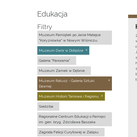
Edukacja
Filtry
Muzeum Pamiątek po Janie Matejce
"Koryznówka" w Nowym Wiśniczu
Muzeum Dwór w Dołędze
Galeria "Panorama"
Muzeum Zamek w Dębnie
Muzeum Ratusz - Galeria Sztuki
Dawnej
Muzeum Historii Tarnowa i Regionu
Siedziba
Regionalne Centrum Edukacji o Pamięci
im. gen. bryg. Zdzisława Baszaka
Zagroda Felicji Curyłowej w Zalipiu