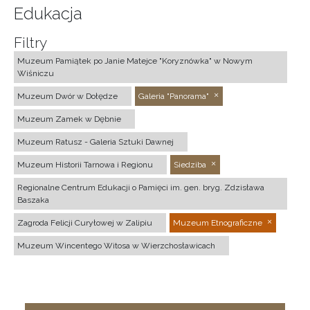
Edukacja
Filtry
Muzeum Pamiątek po Janie Matejce "Koryznówka" w Nowym
Wiśniczu
Muzeum Dwór w Dołędze
Galeria "Panorama"
Muzeum Zamek w Dębnie
Muzeum Ratusz - Galeria Sztuki Dawnej
Muzeum Historii Tarnowa i Regionu
Siedziba
Regionalne Centrum Edukacji o Pamięci im. gen. bryg. Zdzisława
Baszaka
Zagroda Felicji Curyłowej w Zalipiu
Muzeum Etnograficzne
Muzeum Wincentego Witosa w Wierzchosławicach