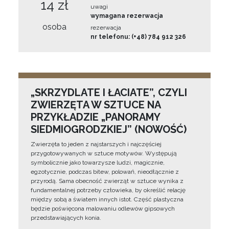
14 zł
uwagi
wymagana rezerwacja
osoba
rezerwacja
nr telefonu: (+48) 784 912 326
„SKRZYDLATE I ŁACIATE”, CZYLI
ZWIERZĘTA W SZTUCE NA
PRZYKŁADZIE „PANORAMY
SIEDMIOGRODZKIEJ” (NOWOŚĆ)
Zwierzęta to jeden z najstarszych i najczęściej
przygotowywanych w sztuce motywów. Występują
symbolicznie jako towarzysze ludzi, magicznie,
egzotycznie, podczas bitew, polowań, nieodłącznie z
przyrodą. Sama obecność zwierząt w sztuce wynika z
fundamentalnej potrzeby człowieka, by określić relację
między sobą a światem innych istot. Część plastyczna
będzie poświęcona malowaniu odlewów gipsowych
przedstawiających konia.