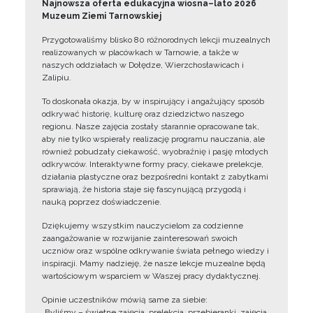
Najnowsza oferta edukacyjna wiosna–lato 2026
Muzeum Ziemi Tarnowskiej
Przygotowaliśmy blisko 80 różnorodnych lekcji muzealnych
realizowanych w placówkach w Tarnowie, a także w
naszych oddziałach w Dołędze, Wierzchosławicach i
Zalipiu.
To doskonała okazja, by w inspirujący i angażujący sposób
odkrywać historię, kulturę oraz dziedzictwo naszego
regionu. Nasze zajęcia zostały starannie opracowane tak,
aby nie tylko wspierały realizację programu nauczania, ale
również pobudzały ciekawość, wyobraźnię i pasję młodych
odkrywców. Interaktywne formy pracy, ciekawe prelekcje,
działania plastyczne oraz bezpośredni kontakt z zabytkami
sprawiają, że historia staje się fascynującą przygodą i
nauką poprzez doświadczenie.
Dziękujemy wszystkim nauczycielom za codzienne
zaangażowanie w rozwijanie zainteresowań swoich
uczniów oraz wspólne odkrywanie świata pełnego wiedzy i
inspiracji. Mamy nadzieję, że nasze lekcje muzealne będą
wartościowym wsparciem w Waszej pracy dydaktycznej.
Opinie uczestników mówią same za siebie:
„Byliśmy – świetne zajęcia, prelekcja, przebieranki, zajęcia