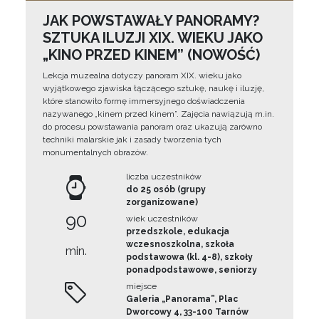
JAK POWSTAWAŁY PANORAMY?
SZTUKA ILUZJI XIX. WIEKU JAKO
„KINO PRZED KINEM” (NOWOŚĆ)
Lekcja muzealna dotyczy panoram XIX. wieku jako
wyjątkowego zjawiska łączącego sztukę, naukę i iluzję,
które stanowiło formę immersyjnego doświadczenia
nazywanego „kinem przed kinem”. Zajęcia nawiązują m.in.
do procesu powstawania panoram oraz ukazują zarówno
techniki malarskie jak i zasady tworzenia tych
monumentalnych obrazów.
liczba uczestników
do 25 osób (grupy
zorganizowane)
90
wiek uczestników
przedszkole, edukacja
wczesnoszkolna, szkoła
min.
podstawowa (kl. 4-8), szkoły
ponadpodstawowe, seniorzy
miejsce
Galeria „Panorama”, Plac
Dworcowy 4, 33-100 Tarnów