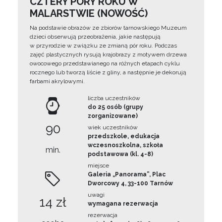
CZTERY PORY ROKU W
MALARSTWIE (NOWOŚĆ)
Na podstawie obrazów ze zbiorów tarnowskiego Muzeum
dzieci obserwują przeobrażenia, jakie następują
w przyrodzie w związku ze zmianą pór roku. Podczas
zajęć plastycznych rysują krajobrazy z motywem drzewa
owocowego przedstawianego na różnych etapach cyklu
rocznego lub tworzą liście z gliny, a następnie je dekorują
farbami akrylowymi.
liczba uczestników
do 25 osób (grupy
zorganizowane)
90
wiek uczestników
przedszkole, edukacja
wczesnoszkolna, szkoła
min.
podstawowa (kl. 4-8)
miejsce
Galeria „Panorama”, Plac
Dworcowy 4, 33-100 Tarnów
uwagi
14 zł
wymagana rezerwacja
rezerwacja