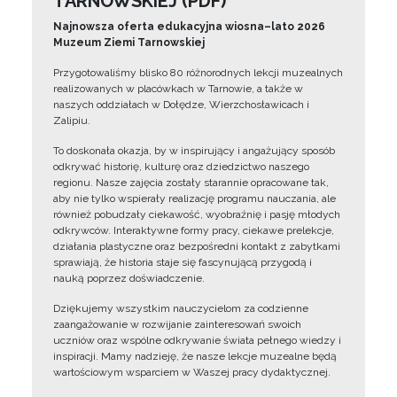
TARNOWSKIEJ (PDF)
Najnowsza oferta edukacyjna wiosna–lato 2026
Muzeum Ziemi Tarnowskiej
Przygotowaliśmy blisko 80 różnorodnych lekcji muzealnych
realizowanych w placówkach w Tarnowie, a także w
naszych oddziałach w Dołędze, Wierzchosławicach i
Zalipiu.
To doskonała okazja, by w inspirujący i angażujący sposób
odkrywać historię, kulturę oraz dziedzictwo naszego
regionu. Nasze zajęcia zostały starannie opracowane tak,
aby nie tylko wspierały realizację programu nauczania, ale
również pobudzały ciekawość, wyobraźnię i pasję młodych
odkrywców. Interaktywne formy pracy, ciekawe prelekcje,
działania plastyczne oraz bezpośredni kontakt z zabytkami
sprawiają, że historia staje się fascynującą przygodą i
nauką poprzez doświadczenie.
Dziękujemy wszystkim nauczycielom za codzienne
zaangażowanie w rozwijanie zainteresowań swoich
uczniów oraz wspólne odkrywanie świata pełnego wiedzy i
inspiracji. Mamy nadzieję, że nasze lekcje muzealne będą
wartościowym wsparciem w Waszej pracy dydaktycznej.