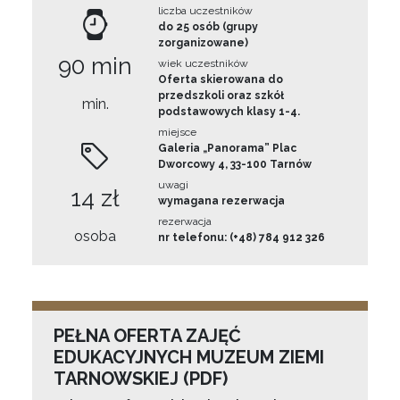
liczba uczestników
do 25 osób (grupy
zorganizowane)
90 min
wiek uczestników
Oferta skierowana do
przedszkoli oraz szkół
min.
podstawowych klasy 1-4.
miejsce
Galeria „Panorama” Plac
Dworcowy 4, 33-100 Tarnów
uwagi
14 zł
wymagana rezerwacja
rezerwacja
osoba
nr telefonu: (+48) 784 912 326
PEŁNA OFERTA ZAJĘĆ
EDUKACYJNYCH MUZEUM ZIEMI
TARNOWSKIEJ (PDF)