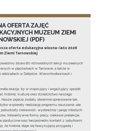
NA OFERTA ZAJĘĆ
KACYJNYCH MUZEUM ZIEMI
NOWSKIEJ (PDF)
sza oferta edukacyjna wiosna–lato 2026
 Ziemi Tarnowskiej
owaliśmy blisko 80 różnorodnych lekcji muzealnych
wanych w placówkach w Tarnowie, a także w
 oddziałach w Dołędze, Wierzchosławicach i
onała okazja, by w inspirujący i angażujący sposób
ć historię, kulturę oraz dziedzictwo naszego
. Nasze zajęcia zostały starannie opracowane tak,
 tylko wspierały realizację programu nauczania, ale
 pobudzały ciekawość, wyobraźnię i pasję młodych
ów. Interaktywne formy pracy, ciekawe prelekcje,
ia plastyczne oraz bezpośredni kontakt z zabytkami
ą, że historia staje się fascynującą przygodą i