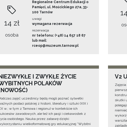
Regionalne Centrum Edukacji o
Pamięci, ul. Mościckiego 27a, 33-
14
100 Tarnów
uwagi
14 zł
wymagana rezerwacja
os
rezerwacja
osoba
nr telefonu: (+48) 14 657 18 67
lub mail:
rceop@muzeum.tarnow.pl
NIEZWYKŁE I ZWYKŁE ŻYCIE
V2 
WYBITNYCH POLAKÓW
Zajęcia 
(NOWOŚĆ)
pierwsz
konstru
Podczas zajęć uczestnicy będą mogli poznać sylwetki
skutki u
ażnych postaci polskiej z historii, literatury i sztuki (XIX i
polegaj
XX w.; w tym z Tarnowa i regionu) w kontekście ich
niemiec
sukcesów zawodowych, ale też ich pasji i ciekawostek z
wykorzy
życia osobistego. Nauka przez zabawę dzięki
warszta
wykorzystaniu wielkoformatowej gry edukacyjnej ”Wybitni
zakładk