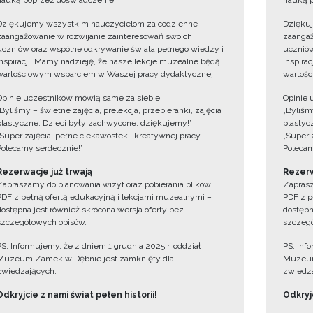
nauką poprzez doświadczenie.
nauką p
Dziękujemy wszystkim nauczycielom za codzienne
Dzięku
zaangażowanie w rozwijanie zainteresowań swoich
zaangaż
uczniów oraz wspólne odkrywanie świata pełnego wiedzy i
uczniów
inspiracji. Mamy nadzieję, że nasze lekcje muzealne będą
inspira
wartościowym wsparciem w Waszej pracy dydaktycznej.
wartośc
Opinie uczestników mówią same za siebie:
Opinie 
„Byliśmy – świetne zajęcia, prelekcja, przebieranki, zajęcia
„Byliśmy
plastyczne. Dzieci były zachwycone, dziękujemy!”
plastyc
„Super zajęcia, pełne ciekawostek i kreatywnej pracy.
„Super 
Polecamy serdecznie!”
Polecam
Rezerwacje już trwają
Rezerw
Zapraszamy do planowania wizyt oraz pobierania plików
Zaprasz
PDF z pełną ofertą edukacyjną i lekcjami muzealnymi –
PDF z p
dostępna jest również skrócona wersja oferty bez
dostępn
szczegółowych opisów.
szczegó
PS. Informujemy, że z dniem 1 grudnia 2025 r. oddział
PS. Inf
Muzeum Zamek w Dębnie jest zamknięty dla
Muzeum
zwiedzających.
zwiedza
Odkryjcie z nami świat pełen historii!
Odkryjc