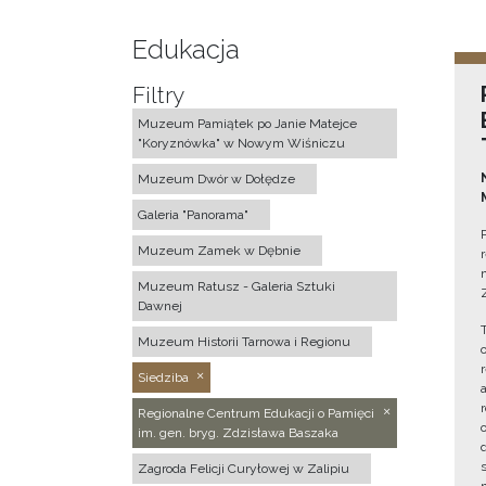
Edukacja
Filtry
Muzeum Pamiątek po Janie Matejce
"Koryznówka" w Nowym Wiśniczu
Muzeum Dwór w Dołędze
Galeria "Panorama"
Muzeum Zamek w Dębnie
Muzeum Ratusz - Galeria Sztuki
Dawnej
Muzeum Historii Tarnowa i Regionu
Siedziba
Regionalne Centrum Edukacji o Pamięci
im. gen. bryg. Zdzisława Baszaka
Zagroda Felicji Curyłowej w Zalipiu