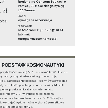
Regionalne Centrum Edukacji o
Pamięci, ul. Mościckiego 27a, 33-
 zł
100 Tarnów
uwagi
wymagana rezerwacja
oba
rezerwacja
nr telefonu: (+48) 14 657 18 67
lub mail:
rceop@muzeum.tarnow.pl
U PODSTAW KOSMONAUTYKI
przybliżające rakietę V-2, „ cudowną broń” Hitlera –
ą balistyczną rakietę dalekiego zasięgu, jej
kcję, zastosowanie podczas II wojny światowej oraz
życia, a także przebieg i znaczenie akcji Most III,
ącej na przekazaniu aliantom elementów
kiej rakiety V-2. W trakcie zajęć zostaną
stane wielkoformatowe puzzle „V-2”. W części
towej zajęć będzie można wykonać pamiątkową
ę w kształcie rakiety V2.