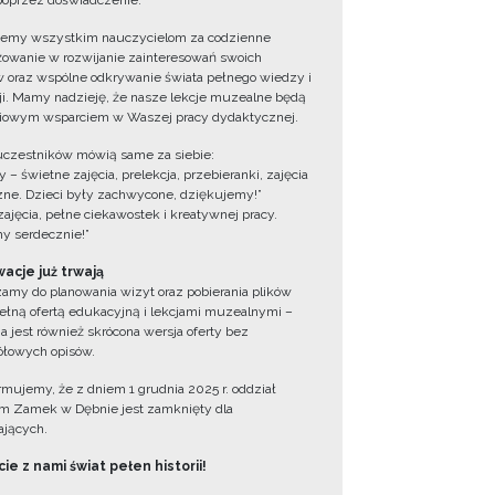
oprzez doświadczenie.
jemy wszystkim nauczycielom za codzienne
owanie w rozwijanie zainteresowań swoich
 oraz wspólne odkrywanie świata pełnego wiedzy i
cji. Mamy nadzieję, że nasze lekcje muzealne będą
iowym wsparciem w Waszej pracy dydaktycznej.
uczestników mówią same za siebie:
 – świetne zajęcia, prelekcja, przebieranki, zajęcia
zne. Dzieci były zachwycone, dziękujemy!”
zajęcia, pełne ciekawostek i kreatywnej pracy.
y serdecznie!”
acje już trwają
amy do planowania wizyt oraz pobierania plików
ełną ofertą edukacyjną i lekcjami muzealnymi –
a jest również skrócona wersja oferty bez
łowych opisów.
ormujemy, że z dniem 1 grudnia 2025 r. oddział
 Zamek w Dębnie jest zamknięty dla
jących.
ie z nami świat pełen historii!