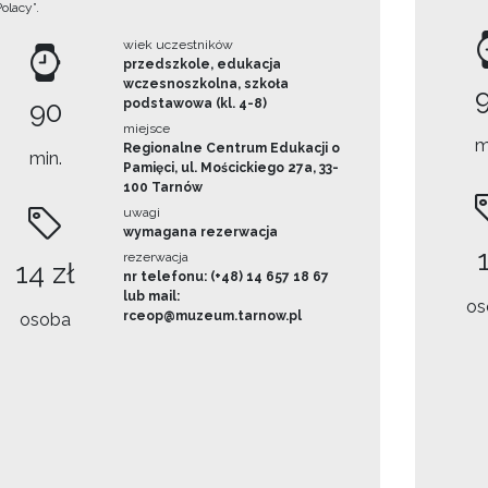
Polacy”.
wiek uczestników
przedszkole, edukacja
wczesnoszkolna, szkoła
90
podstawowa (kl. 4-8)
miejsce
m
Regionalne Centrum Edukacji o
min.
Pamięci, ul. Mościckiego 27a, 33-
100 Tarnów
uwagi
wymagana rezerwacja
rezerwacja
14 zł
nr telefonu: (+48) 14 657 18 67
lub mail:
os
rceop@muzeum.tarnow.pl
osoba