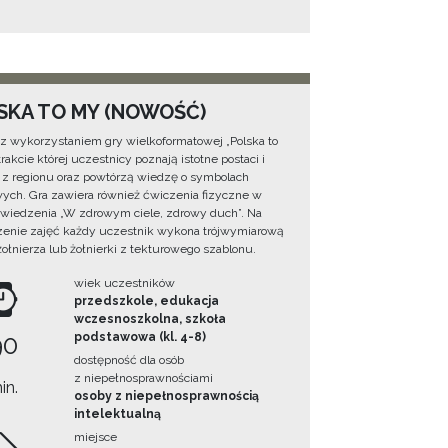
SKA TO MY (NOWOŚĆ)
 z wykorzystaniem gry wielkoformatowej „Polska to
rakcie której uczestnicy poznają istotne postaci i
 z regionu oraz powtórzą wiedzę o symbolach
ych. Gra zawiera również ćwiczenia fizyczne w
wiedzenia „W zdrowym ciele, zdrowy duch”. Na
enie zajęć każdy uczestnik wykona trójwymiarową
żołnierza lub żołnierki z tekturowego szablonu.
wiek uczestników
przedszkole, edukacja
wczesnoszkolna, szkoła
90
podstawowa (kl. 4-8)
dostępność dla osób
z niepełnosprawnościami
in.
osoby z niepełnosprawnością
intelektualną
miejsce