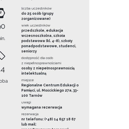
liczba uczestników
do 25 osób (grupy
zorganizowane)
90
wiek uczestników
przedszkole, edukacja
wczesnoszkolna, szkoła
in.
podstawowa (kl. 4-8), szkoły
ponadpodstawowe, studenci,
seniorzy
dostępność dla osób
z niepełnosprawnościami
14
osoby z niepełnosprawnością
intelektualną
miejsce
oba
Regionalne Centrum Edukacji o
Pamięci, ul. Mościckiego 27a, 33-
100 Tarnów
uwagi
wymagana rezerwacja
rezerwacja
nr telefonu: (+48) 14 657 18 67
lub mail: