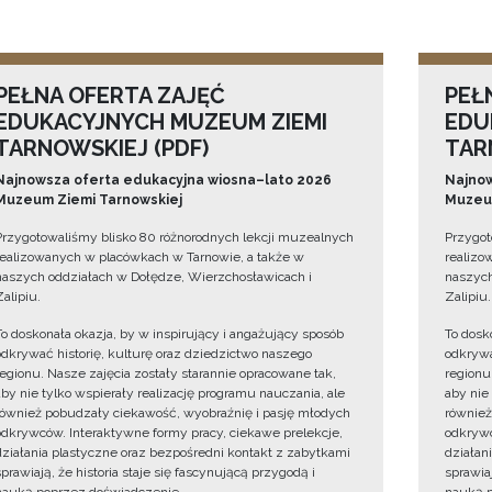
PEŁNA OFERTA ZAJĘĆ
PEŁ
EDUKACYJNYCH MUZEUM ZIEMI
EDU
TARNOWSKIEJ (PDF)
TAR
Najnowsza oferta edukacyjna wiosna–lato 2026
Najnow
Muzeum Ziemi Tarnowskiej
Muzeum
Przygotowaliśmy blisko 80 różnorodnych lekcji muzealnych
Przygot
realizowanych w placówkach w Tarnowie, a także w
realizo
naszych oddziałach w Dołędze, Wierzchosławicach i
naszych
Zalipiu.
Zalipiu.
To doskonała okazja, by w inspirujący i angażujący sposób
To dosk
odkrywać historię, kulturę oraz dziedzictwo naszego
odkrywa
regionu. Nasze zajęcia zostały starannie opracowane tak,
regionu
aby nie tylko wspierały realizację programu nauczania, ale
aby nie
również pobudzały ciekawość, wyobraźnię i pasję młodych
również
odkrywców. Interaktywne formy pracy, ciekawe prelekcje,
odkrywc
działania plastyczne oraz bezpośredni kontakt z zabytkami
działan
sprawiają, że historia staje się fascynującą przygodą i
sprawiaj