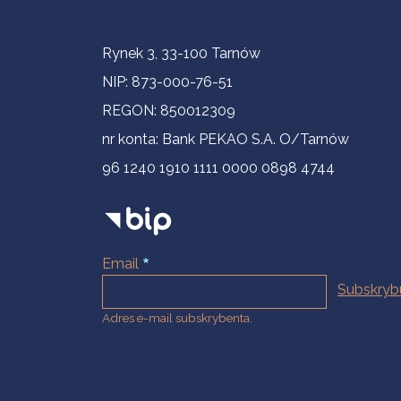
Informacje kontaktowe
Rynek 3, 33-100 Tarnów
NIP: 873-000-76-51
REGON: 850012309
nr konta: Bank PEKAO S.A. O/Tarnów
96 1240 1910 1111 0000 0898 4744
Email
Adres e-mail subskrybenta.