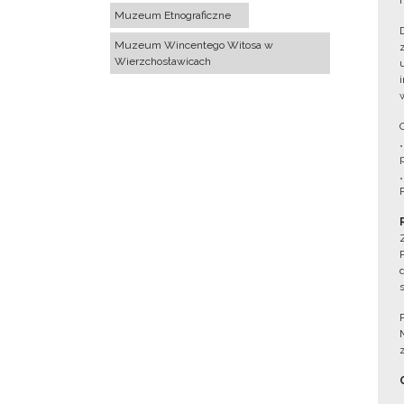
Muzeum Etnograficzne
Muzeum Wincentego Witosa w
Wierzchosławicach