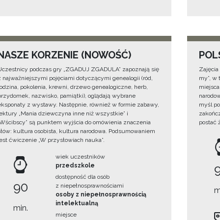
NASZE KORZENIE (NOWOŚĆ)
POL
Uczestnicy podczas gry „ZGADUJ ZGADULA” zapoznają się
Zajęcia
z najważniejszymi pojęciami dotyczącymi genealogii (ród,
my”, w t
rodzina, pokolenia, krewni, drzewo genealogiczne, herb,
miejsca
przydomek, nazwisko, pamiątki), oglądają wybrane
narodow
eksponaty z wystawy. Następnie, również w formie zabawy,
myśl po
lektury „Mania dziewczyna inne niż wszystkie” i
zakończ
„Wścibscy” są punktem wyjścia do omówienia znaczenia
postać 
słów: kultura osobista, kultura narodowa. Podsumowaniem
jest ćwiczenie „W przysłowiach nauka”.
wiek uczestników
przedszkole
dostępność dla osób
90
z niepełnosprawnościami
m
osoby z niepełnosprawnością
intelektualną
min.
miejsce