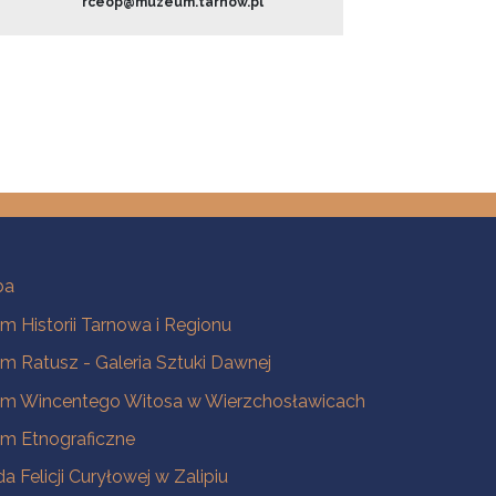
rceop@muzeum.tarnow.pl
ba
 Historii Tarnowa i Regionu
 Ratusz - Galeria Sztuki Dawnej
m Wincentego Witosa w Wierzchosławicach
m Etnograficzne
a Felicji Curyłowej w Zalipiu