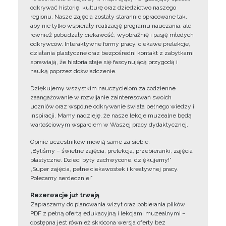
odkrywać historię, kulturę oraz dziedzictwo naszego
regionu. Nasze zajęcia zostały starannie opracowane tak,
aby nie tylko wspierały realizację programu nauczania, ale
również pobudzały ciekawość, wyobraźnię i pasję młodych
odkrywców. Interaktywne formy pracy, ciekawe prelekcje,
działania plastyczne oraz bezpośredni kontakt z zabytkami
sprawiają, że historia staje się fascynującą przygodą i
nauką poprzez doświadczenie.
Dziękujemy wszystkim nauczycielom za codzienne
zaangażowanie w rozwijanie zainteresowań swoich
uczniów oraz wspólne odkrywanie świata pełnego wiedzy i
inspiracji. Mamy nadzieję, że nasze lekcje muzealne będą
wartościowym wsparciem w Waszej pracy dydaktycznej.
Opinie uczestników mówią same za siebie:
„Byliśmy – świetne zajęcia, prelekcja, przebieranki, zajęcia
plastyczne. Dzieci były zachwycone, dziękujemy!”
„Super zajęcia, pełne ciekawostek i kreatywnej pracy.
Polecamy serdecznie!”
Rezerwacje już trwają
Zapraszamy do planowania wizyt oraz pobierania plików
PDF z pełną ofertą edukacyjną i lekcjami muzealnymi –
dostępna jest również skrócona wersja oferty bez