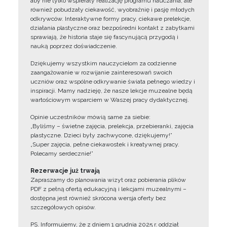
aby nie tylko wspierały realizację programu nauczania, ale
również pobudzały ciekawość, wyobraźnię i pasję młodych
odkrywców. Interaktywne formy pracy, ciekawe prelekcje,
działania plastyczne oraz bezpośredni kontakt z zabytkami
sprawiają, że historia staje się fascynującą przygodą i
nauką poprzez doświadczenie.
Dziękujemy wszystkim nauczycielom za codzienne
zaangażowanie w rozwijanie zainteresowań swoich
uczniów oraz wspólne odkrywanie świata pełnego wiedzy i
inspiracji. Mamy nadzieję, że nasze lekcje muzealne będą
wartościowym wsparciem w Waszej pracy dydaktycznej.
Opinie uczestników mówią same za siebie:
„Byliśmy – świetne zajęcia, prelekcja, przebieranki, zajęcia
plastyczne. Dzieci były zachwycone, dziękujemy!”
„Super zajęcia, pełne ciekawostek i kreatywnej pracy.
Polecamy serdecznie!”
Rezerwacje już trwają
Zapraszamy do planowania wizyt oraz pobierania plików
PDF z pełną ofertą edukacyjną i lekcjami muzealnymi –
dostępna jest również skrócona wersja oferty bez
szczegółowych opisów.
PS. Informujemy, że z dniem 1 grudnia 2025 r. oddział