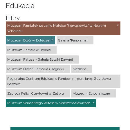
Edukacja
Filtry
Muzeum Pamiątek po Janie Matejce "Koryznówka" w Nowym
Wiśniczu
Muzeum Dwór w Dołędze
Galeria "Panorama"
Muzeum Zamek w Dębnie
Muzeum Ratusz - Galeria Sztuki Dawnej
Muzeum Historii Tarnowa i Regionu
Siedziba
Regionalne Centrum Edukacji o Pamięci im. gen. bryg. Zdzisława
Baszaka
Zagroda Felicji Curyłowej w Zalipiu
Muzeum Etnograficzne
Muzeum Wincentego Witosa w Wierzchosławicach