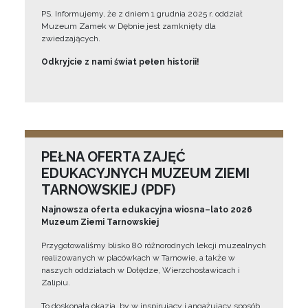
PS. Informujemy, że z dniem 1 grudnia 2025 r. oddział
Muzeum Zamek w Dębnie jest zamknięty dla
zwiedzających.
Odkryjcie z nami świat pełen historii!
PEŁNA OFERTA ZAJĘĆ
EDUKACYJNYCH MUZEUM ZIEMI
TARNOWSKIEJ (PDF)
Najnowsza oferta edukacyjna wiosna–lato 2026
Muzeum Ziemi Tarnowskiej
Przygotowaliśmy blisko 80 różnorodnych lekcji muzealnych
realizowanych w placówkach w Tarnowie, a także w
naszych oddziałach w Dołędze, Wierzchosławicach i
Zalipiu.
To doskonała okazja, by w inspirujący i angażujący sposób