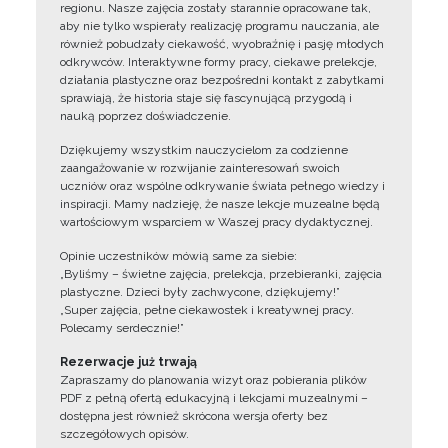
regionu. Nasze zajęcia zostały starannie opracowane tak,
aby nie tylko wspierały realizację programu nauczania, ale
również pobudzały ciekawość, wyobraźnię i pasję młodych
odkrywców. Interaktywne formy pracy, ciekawe prelekcje,
działania plastyczne oraz bezpośredni kontakt z zabytkami
sprawiają, że historia staje się fascynującą przygodą i
nauką poprzez doświadczenie.
Dziękujemy wszystkim nauczycielom za codzienne
zaangażowanie w rozwijanie zainteresowań swoich
uczniów oraz wspólne odkrywanie świata pełnego wiedzy i
inspiracji. Mamy nadzieję, że nasze lekcje muzealne będą
wartościowym wsparciem w Waszej pracy dydaktycznej.
Opinie uczestników mówią same za siebie:
„Byliśmy – świetne zajęcia, prelekcja, przebieranki, zajęcia
plastyczne. Dzieci były zachwycone, dziękujemy!”
„Super zajęcia, pełne ciekawostek i kreatywnej pracy.
Polecamy serdecznie!”
Rezerwacje już trwają
Zapraszamy do planowania wizyt oraz pobierania plików
PDF z pełną ofertą edukacyjną i lekcjami muzealnymi –
dostępna jest również skrócona wersja oferty bez
szczegółowych opisów.