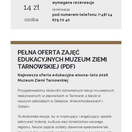
wymagana rezerwacja
14 zł
rezerwacja
pod numerem telefonu: (+48) 14
osoba
679 70 40
PEŁNA OFERTA ZAJĘĆ
EDUKACYJNYCH MUZEUM ZIEMI
TARNOWSKIEJ (PDF)
Najnowsza oferta edukacyjna wiosna–lato 2026
Muzeum Ziemi Tarnowskiej
Przygotowaliśmy blisko 80 różnorodnych lekcji muzealnych
realizowanych w placówkach w Tarnowie, a także w
naszych oddziałach w Dołędze, Wierzchosławicach i
Zalipiu.
To doskonała okazja, by w inspirujący i angażujący sposób
odkrywać historię, kulturę oraz dziedzictwo naszego
regionu. Nasze zajęcia zostały starannie opracowane tak,