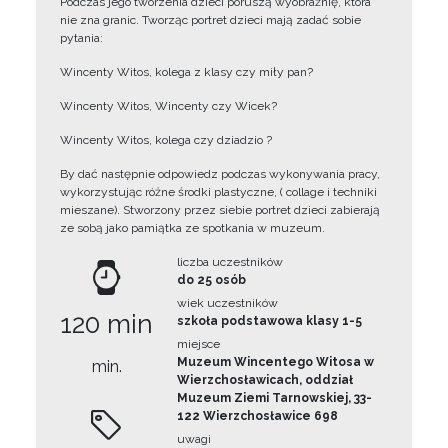
Podczas jego tworzenia dzieci poruszą wyobraźnię, która
nie zna granic. Tworząc portret dzieci mają zadać sobie
pytania:
Wincenty Witos, kolega z klasy czy miły pan?
Wincenty Witos, Wincenty czy Wicek?
Wincenty Witos, kolega czy dziadzio ?
By dać następnie odpowiedz podczas wykonywania pracy,
wykorzystując różne środki plastyczne, ( collage i techniki
mieszane). Stworzony przez siebie portret dzieci zabierają
ze sobą jako pamiątka ze spotkania w muzeum.
liczba uczestników
do 25 osób
wiek uczestników
120 min
szkoła podstawowa klasy 1-5
miejsce
Muzeum Wincentego Witosa w
min.
Wierzchosławicach, oddział
Muzeum Ziemi Tarnowskiej, 33-
122 Wierzchosławice 698
uwagi