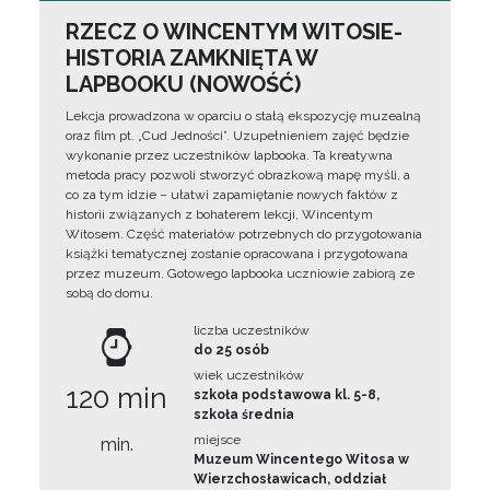
RZECZ O WINCENTYM WITOSIE-
HISTORIA ZAMKNIĘTA W
LAPBOOKU (NOWOŚĆ)
Lekcja prowadzona w oparciu o stałą ekspozycję muzealną
oraz film pt. „Cud Jedności”. Uzupełnieniem zajęć będzie
wykonanie przez uczestników lapbooka. Ta kreatywna
metoda pracy pozwoli stworzyć obrazkową mapę myśli, a
co za tym idzie – ułatwi zapamiętanie nowych faktów z
historii związanych z bohaterem lekcji, Wincentym
Witosem. Część materiałów potrzebnych do przygotowania
książki tematycznej zostanie opracowana i przygotowana
przez muzeum. Gotowego lapbooka uczniowie zabiorą ze
sobą do domu.
liczba uczestników
do 25 osób
wiek uczestników
120 min
szkoła podstawowa kl. 5-8,
szkoła średnia
miejsce
min.
Muzeum Wincentego Witosa w
Wierzchosławicach, oddział