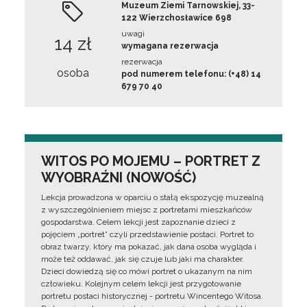
Muzeum Ziemi Tarnowskiej, 33-
122 Wierzchosławice 698
uwagi
14 zł
wymagana rezerwacja
rezerwacja
osoba
pod numerem telefonu: (+48) 14
679 70 40
WITOS PO MOJEMU – PORTRET Z
WYOBRAŹNI (NOWOŚĆ)
Lekcja prowadzona w oparciu o stałą ekspozycję muzealną
z wyszczególnieniem miejsc z portretami mieszkańców
gospodarstwa. Celem lekcji jest zapoznanie dzieci z
pojęciem „portret” czyli przedstawienie postaci. Portret to
obraz twarzy, który ma pokazać, jak dana osoba wygląda i
może też oddawać, jak się czuje lub jaki ma charakter.
Dzieci dowiedzą się co mówi portret o ukazanym na nim
człowieku. Kolejnym celem lekcji jest przygotowanie
portretu postaci historycznej - portretu Wincentego Witosa.