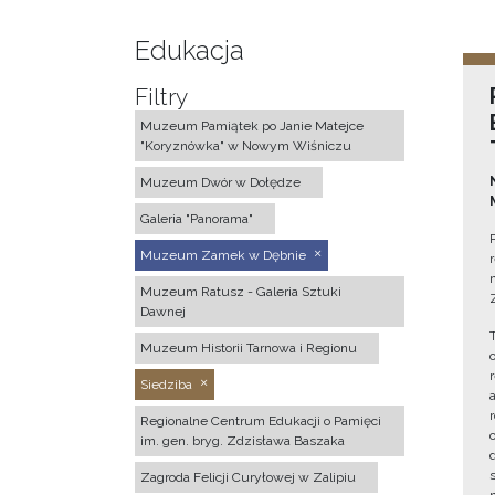
Edukacja
Filtry
Muzeum Pamiątek po Janie Matejce
"Koryznówka" w Nowym Wiśniczu
Muzeum Dwór w Dołędze
Galeria "Panorama"
Muzeum Zamek w Dębnie
Muzeum Ratusz - Galeria Sztuki
Dawnej
Muzeum Historii Tarnowa i Regionu
Siedziba
Regionalne Centrum Edukacji o Pamięci
im. gen. bryg. Zdzisława Baszaka
Zagroda Felicji Curyłowej w Zalipiu