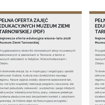
PEŁNA OFERTA ZAJĘĆ
PEŁ
EDUKACYJNYCH MUZEUM ZIEMI
EDU
TARNOWSKIEJ (PDF)
TAR
Najnowsza oferta edukacyjna wiosna–lato 2026
Najnow
Muzeum Ziemi Tarnowskiej
Muzeum
Przygotowaliśmy blisko 80 różnorodnych lekcji muzealnych
Przygot
realizowanych w placówkach w Tarnowie, a także w
realizo
naszych oddziałach w Dołędze, Wierzchosławicach i
naszych
Zalipiu.
Zalipiu.
To doskonała okazja, by w inspirujący i angażujący sposób
To dosk
odkrywać historię, kulturę oraz dziedzictwo naszego
odkrywa
regionu. Nasze zajęcia zostały starannie opracowane tak,
regionu
aby nie tylko wspierały realizację programu nauczania, ale
aby nie
również pobudzały ciekawość, wyobraźnię i pasję młodych
również
odkrywców. Interaktywne formy pracy, ciekawe prelekcje,
odkrywc
działania plastyczne oraz bezpośredni kontakt z zabytkami
działan
sprawiają, że historia staje się fascynującą przygodą i
sprawiaj