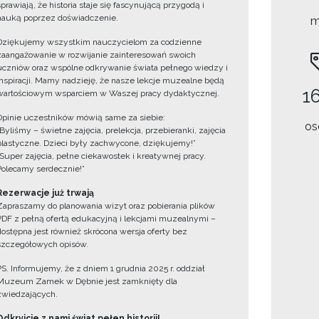
sprawiają, że historia staje się fascynującą przygodą i
nauką poprzez doświadczenie.
m
Dziękujemy wszystkim nauczycielom za codzienne
zaangażowanie w rozwijanie zainteresowań swoich
uczniów oraz wspólne odkrywanie świata pełnego wiedzy i
inspiracji. Mamy nadzieję, że nasze lekcje muzealne będą
16
wartościowym wsparciem w Waszej pracy dydaktycznej.
Opinie uczestników mówią same za siebie:
os
„Byliśmy – świetne zajęcia, prelekcja, przebieranki, zajęcia
plastyczne. Dzieci były zachwycone, dziękujemy!”
„Super zajęcia, pełne ciekawostek i kreatywnej pracy.
Polecamy serdecznie!”
Rezerwacje już trwają
Zapraszamy do planowania wizyt oraz pobierania plików
PDF z pełną ofertą edukacyjną i lekcjami muzealnymi –
dostępna jest również skrócona wersja oferty bez
szczegółowych opisów.
PS. Informujemy, że z dniem 1 grudnia 2025 r. oddział
Muzeum Zamek w Dębnie jest zamknięty dla
zwiedzających.
Odkryjcie z nami świat pełen historii!