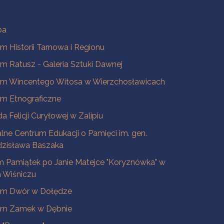
ba
 Historii Tarnowa i Regionu
 Ratusz - Galeria Sztuki Dawnej
m Wincentego Witosa w Wierzchosławicach
m Etnograficzne
a Felicji Curyłowej w Zalipiu
lne Centrum Edukacji o Pamięci im. gen.
dzisława Baszaka
 Pamiątek po Janie Matejce "Koryznówka" w
Wiśniczu
m Dwór w Dołędze
m Zamek w Dębnie