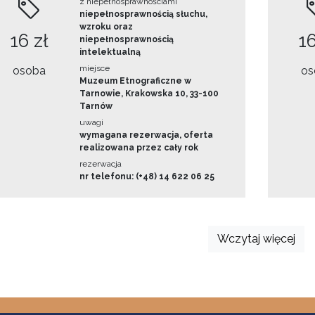
z niepełnosprawnościami
niepełnosprawnością słuchu,
wzroku oraz
16 zł
16
niepełnosprawnością
intelektualną
miejsce
osoba
os
Muzeum Etnograficzne w
Tarnowie, Krakowska 10, 33-100
Tarnów
uwagi
wymagana rezerwacja, oferta
realizowana przez cały rok
rezerwacja
nr telefonu: (+48) 14 622 06 25
Wczytaj więcej