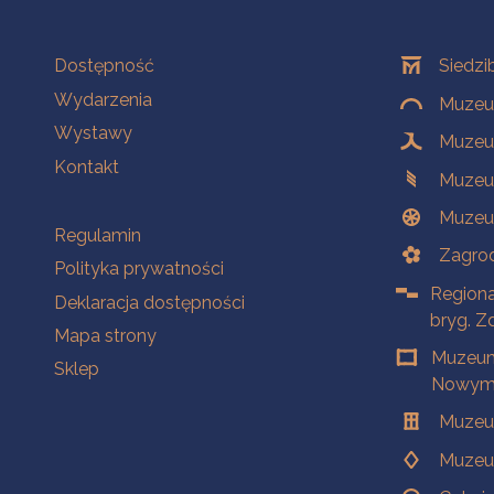
Na skróty
Oddziały
Dostępność
Siedzi
Wydarzenia
Muzeum
Wystawy
Muzeum
Kontakt
Muzeu
Muzeu
Na skróty
Regulamin
Zagrod
Polityka prywatności
Regiona
Deklaracja dostępności
bryg. Z
Mapa strony
Muzeum
Sklep
Nowym 
Muzeu
Muzeu