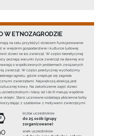
O W ETNOZAGRODZIE
 mają na celu przybliżyć dzieciom funkcjonowanie
t w wiejskim gospodarstwie i kulturze ludowej
liwić dzieci na los zwierząt. W części teoretycznej
icy poznają warunki życia zwierząt na dawnej wsi
mawiają o współczesnych problemach związanych
lą zwierząt. W części praktycznej wychodzimy
alnego ogrodu, gdzie znajduje się zagroda
cznymi zwierzętami. Największą atrakcją jest
 sztucznej krowy. Na zakończenie zajęć dzieci
 przedszkolnym i klasy od I do III malują wspólnie
e sklejki. Starsi uczniowie ozdabiają płócienne torby
 korzystając z szablonów z motywami zwierzęcymi.
liczba uczestników
do 25 osób (grupy
zorganizowane)
90
wiek uczestników