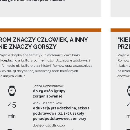
ROM ZNACZY CZŁOWIEK, A INNY
"KI
NIE ZNACZY GORSZY
PRZ
Zajęcia dotykające tematyki nietolerancji oraz braku
Zajęcia
akceptacji dla kultury odmienności. Uczniowie zdobywają
Romów –
informacje nt. kultury oraz historii Romów oraz uczestniczą
i bajan
w dyskusji dotyczącej akceptacji osób należących
na dzi
do innych kultur.
obozowi
liczba uczestników
do 25 osób (grupy
zorganizowane)
45
wiek uczestników
edukacja przedszkolna, szkoła
podstawowa (kl. 1-8), szkoły
min.
m
ponadpodstawowe, seniorzy
dostępność dla osób