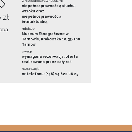
z niepełnosprawnościami
niepełnosprawnością słuchu,
wzroku oraz
 zł
niepełnosprawnością
intelektualną
miejsce
oba
Muzeum Etnograficzne w
Tarnowie, Krakowska 10, 33-100
Tarnów
uwagi
wymagana rezerwacja, oferta
realizowana przez cały rok
rezerwacja
nr telefonu: (+48) 14 622 06 25