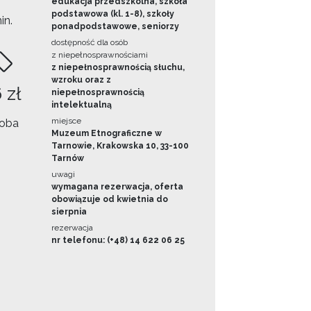
edukacja przedszkolna, szkoła
podstawowa (kl. 1-8), szkoły
in.
ponadpodstawowe, seniorzy
dostępność dla osób
z niepełnosprawnościami
z niepełnosprawnością słuchu,
wzroku oraz z
 zł
niepełnosprawnością
intelektualną
miejsce
oba
Muzeum Etnograficzne w
Tarnowie, Krakowska 10, 33-100
Tarnów
uwagi
wymagana rezerwacja, oferta
obowiązuje od kwietnia do
sierpnia
rezerwacja
nr telefonu: (+48) 14 622 06 25