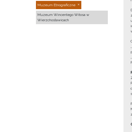
Muzeum Etnograficzne
Muzeum Wincentego Witosa w
Wierzchosławicach