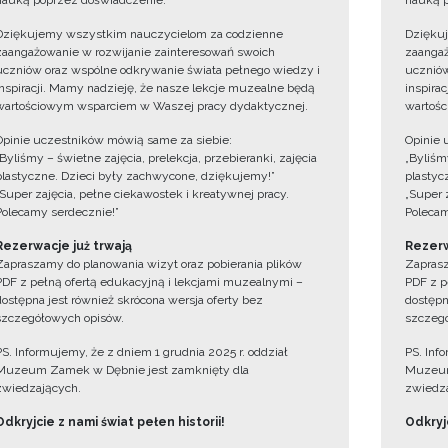
nauką poprzez doświadczenie.
nauką p
Dziękujemy wszystkim nauczycielom za codzienne
Dzięku
zaangażowanie w rozwijanie zainteresowań swoich
zaangaż
uczniów oraz wspólne odkrywanie świata pełnego wiedzy i
uczniów
inspiracji. Mamy nadzieję, że nasze lekcje muzealne będą
inspira
wartościowym wsparciem w Waszej pracy dydaktycznej.
wartośc
Opinie uczestników mówią same za siebie:
Opinie 
„Byliśmy – świetne zajęcia, prelekcja, przebieranki, zajęcia
„Byliśmy
plastyczne. Dzieci były zachwycone, dziękujemy!”
plastyc
„Super zajęcia, pełne ciekawostek i kreatywnej pracy.
„Super 
Polecamy serdecznie!”
Polecam
Rezerwacje już trwają
Rezerw
Zapraszamy do planowania wizyt oraz pobierania plików
Zaprasz
PDF z pełną ofertą edukacyjną i lekcjami muzealnymi –
PDF z p
dostępna jest również skrócona wersja oferty bez
dostępn
szczegółowych opisów.
szczegó
PS. Informujemy, że z dniem 1 grudnia 2025 r. oddział
PS. Inf
Muzeum Zamek w Dębnie jest zamknięty dla
Muzeum
zwiedzających.
zwiedza
Odkryjcie z nami świat pełen historii!
Odkryjc