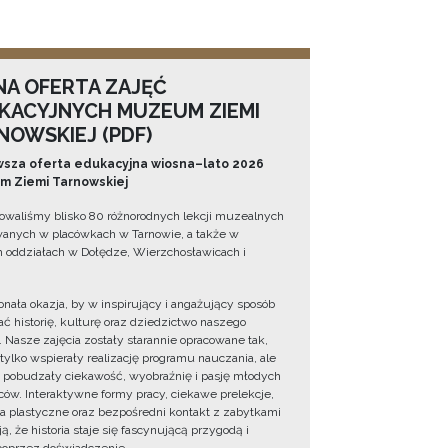
NA OFERTA ZAJĘĆ
KACYJNYCH MUZEUM ZIEMI
NOWSKIEJ (PDF)
sza oferta edukacyjna wiosna–lato 2026
 Ziemi Tarnowskiej
owaliśmy blisko 80 różnorodnych lekcji muzealnych
wanych w placówkach w Tarnowie, a także w
 oddziałach w Dołędze, Wierzchosławicach i
onała okazja, by w inspirujący i angażujący sposób
ć historię, kulturę oraz dziedzictwo naszego
. Nasze zajęcia zostały starannie opracowane tak,
 tylko wspierały realizację programu nauczania, ale
 pobudzały ciekawość, wyobraźnię i pasję młodych
ów. Interaktywne formy pracy, ciekawe prelekcje,
ia plastyczne oraz bezpośredni kontakt z zabytkami
ą, że historia staje się fascynującą przygodą i