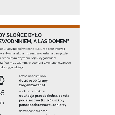
EDY SŁOŃCE BYŁO
EWODNIKIEM, A LAS DOMEM"
 edukacyjne poświęcone kulturze oraz tradycji
 aktywna lekcja muzealna (oparta na gawędzie
iu, wspólnym czytaniu bajek cygańskich)
edzińcu muzealnym, w scenerii wyeksponowanego
ska cygańskiego.
liczba uczestników
do 25 osób (grupy
zorganizowane)
45
wiek uczestników
edukacja przedszkolna, szkoła
podstawowa (kl. 1-8), szkoły
in.
ponadpodstawowe, seniorzy
dostępność dla osób