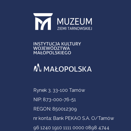
Informacje kontaktowe
Rynek 3, 33-100 Tarnów
NIP: 873-000-76-51
REGON: 850012309
nr konta: Bank PEKAO S.A. O/Tarnów
96 1240 1910 1111 0000 0898 4744