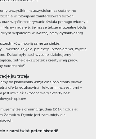
oprzez doświadczenie.
jemy wszystkim nauczycielom za codzienne
owanie w rozwijanie zainteresowań swoich
 oraz wspólne odkrywanie świata pełnego wiedzy i
cji. Mamy nadzieję, że nasze lekcje muzealne będą
iowym wsparciem w Waszej pracy dydaktycznej.
uczestników mówią same za siebie:
 – świetne zajęcia, prelekcja, przebieranki, zajęcia
zne. Dzieci były zachwycone, dziękujemy!”
zajęcia, pełne ciekawostek i kreatywnej pracy.
y serdecznie!”
acje już trwają
amy do planowania wizyt oraz pobierania plików
ełną ofertą edukacyjną i lekcjami muzealnymi –
a jest również skrócona wersja oferty bez
łowych opisów.
ormujemy, że z dniem 1 grudnia 2025 r. oddział
 Zamek w Dębnie jest zamknięty dla
jących.
ie z nami świat pełen historii!