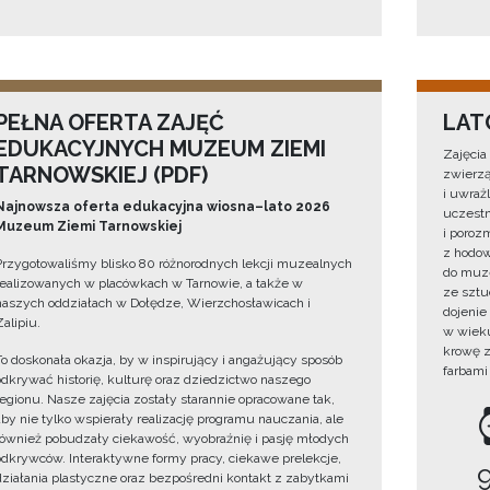
PEŁNA OFERTA ZAJĘĆ
LAT
EDUKACYJNYCH MUZEUM ZIEMI
Zajęcia
TARNOWSKIEJ (PDF)
zwierzą
i uwraż
Najnowsza oferta edukacyjna wiosna–lato 2026
uczestn
Muzeum Ziemi Tarnowskiej
i poroz
z hodow
Przygotowaliśmy blisko 80 różnorodnych lekcji muzealnych
do muze
realizowanych w placówkach w Tarnowie, a także w
ze sztu
naszych oddziałach w Dołędze, Wierzchosławicach i
dojenie
Zalipiu.
w wieku
krowę z
To doskonała okazja, by w inspirujący i angażujący sposób
farbami
odkrywać historię, kulturę oraz dziedzictwo naszego
regionu. Nasze zajęcia zostały starannie opracowane tak,
aby nie tylko wspierały realizację programu nauczania, ale
również pobudzały ciekawość, wyobraźnię i pasję młodych
odkrywców. Interaktywne formy pracy, ciekawe prelekcje,
działania plastyczne oraz bezpośredni kontakt z zabytkami