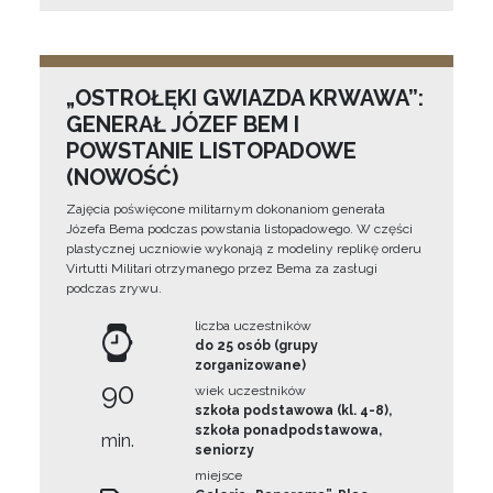
„OSTROŁĘKI GWIAZDA KRWAWA”:
GENERAŁ JÓZEF BEM I
POWSTANIE LISTOPADOWE
(NOWOŚĆ)
Zajęcia poświęcone militarnym dokonaniom generała
Józefa Bema podczas powstania listopadowego. W części
plastycznej uczniowie wykonają z modeliny replikę orderu
Virtutti Militari otrzymanego przez Bema za zasługi
podczas zrywu.
liczba uczestników
do 25 osób (grupy
zorganizowane)
90
wiek uczestników
szkoła podstawowa (kl. 4-8),
szkoła ponadpodstawowa,
min.
seniorzy
miejsce