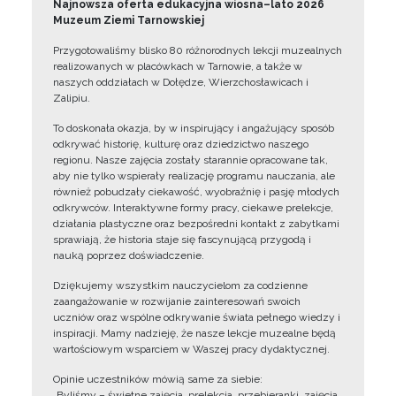
Najnowsza oferta edukacyjna wiosna–lato 2026
Muzeum Ziemi Tarnowskiej
Przygotowaliśmy blisko 80 różnorodnych lekcji muzealnych
realizowanych w placówkach w Tarnowie, a także w
naszych oddziałach w Dołędze, Wierzchosławicach i
Zalipiu.
To doskonała okazja, by w inspirujący i angażujący sposób
odkrywać historię, kulturę oraz dziedzictwo naszego
regionu. Nasze zajęcia zostały starannie opracowane tak,
aby nie tylko wspierały realizację programu nauczania, ale
również pobudzały ciekawość, wyobraźnię i pasję młodych
odkrywców. Interaktywne formy pracy, ciekawe prelekcje,
działania plastyczne oraz bezpośredni kontakt z zabytkami
sprawiają, że historia staje się fascynującą przygodą i
nauką poprzez doświadczenie.
Dziękujemy wszystkim nauczycielom za codzienne
zaangażowanie w rozwijanie zainteresowań swoich
uczniów oraz wspólne odkrywanie świata pełnego wiedzy i
inspiracji. Mamy nadzieję, że nasze lekcje muzealne będą
wartościowym wsparciem w Waszej pracy dydaktycznej.
Opinie uczestników mówią same za siebie:
„Byliśmy – świetne zajęcia, prelekcja, przebieranki, zajęcia