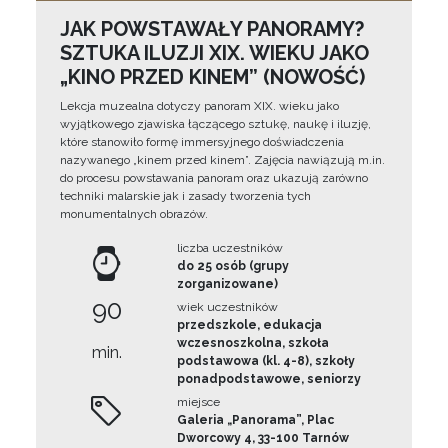
JAK POWSTAWAŁY PANORAMY?
SZTUKA ILUZJI XIX. WIEKU JAKO
„KINO PRZED KINEM” (NOWOŚĆ)
Lekcja muzealna dotyczy panoram XIX. wieku jako
wyjątkowego zjawiska łączącego sztukę, naukę i iluzję,
które stanowiło formę immersyjnego doświadczenia
nazywanego „kinem przed kinem”. Zajęcia nawiązują m.in.
do procesu powstawania panoram oraz ukazują zarówno
techniki malarskie jak i zasady tworzenia tych
monumentalnych obrazów.
liczba uczestników
do 25 osób (grupy
zorganizowane)
90
wiek uczestników
przedszkole, edukacja
wczesnoszkolna, szkoła
min.
podstawowa (kl. 4-8), szkoły
ponadpodstawowe, seniorzy
miejsce
Galeria „Panorama”, Plac
Dworcowy 4, 33-100 Tarnów