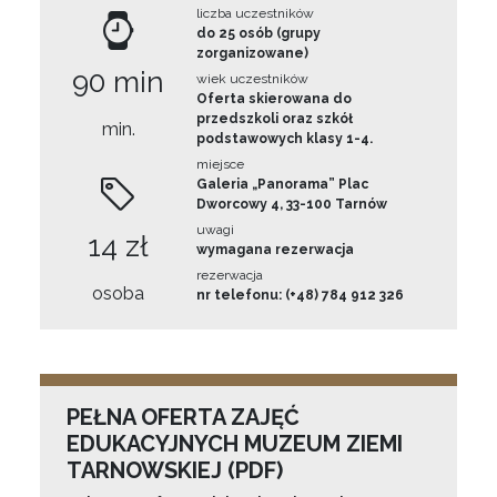
liczba uczestników
do 25 osób (grupy
zorganizowane)
90 min
wiek uczestników
Oferta skierowana do
przedszkoli oraz szkół
min.
podstawowych klasy 1-4.
miejsce
Galeria „Panorama” Plac
Dworcowy 4, 33-100 Tarnów
uwagi
14 zł
wymagana rezerwacja
rezerwacja
osoba
nr telefonu: (+48) 784 912 326
PEŁNA OFERTA ZAJĘĆ
EDUKACYJNYCH MUZEUM ZIEMI
TARNOWSKIEJ (PDF)