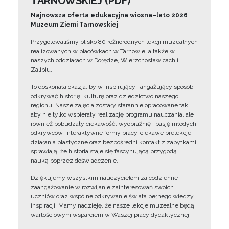
TARNOWSKIEJ (PDF)
Najnowsza oferta edukacyjna wiosna–lato 2026
Muzeum Ziemi Tarnowskiej
Przygotowaliśmy blisko 80 różnorodnych lekcji muzealnych
realizowanych w placówkach w Tarnowie, a także w
naszych oddziałach w Dołędze, Wierzchosławicach i
Zalipiu.
To doskonała okazja, by w inspirujący i angażujący sposób
odkrywać historię, kulturę oraz dziedzictwo naszego
regionu. Nasze zajęcia zostały starannie opracowane tak,
aby nie tylko wspierały realizację programu nauczania, ale
również pobudzały ciekawość, wyobraźnię i pasję młodych
odkrywców. Interaktywne formy pracy, ciekawe prelekcje,
działania plastyczne oraz bezpośredni kontakt z zabytkami
sprawiają, że historia staje się fascynującą przygodą i
nauką poprzez doświadczenie.
Dziękujemy wszystkim nauczycielom za codzienne
zaangażowanie w rozwijanie zainteresowań swoich
uczniów oraz wspólne odkrywanie świata pełnego wiedzy i
inspiracji. Mamy nadzieję, że nasze lekcje muzealne będą
wartościowym wsparciem w Waszej pracy dydaktycznej.