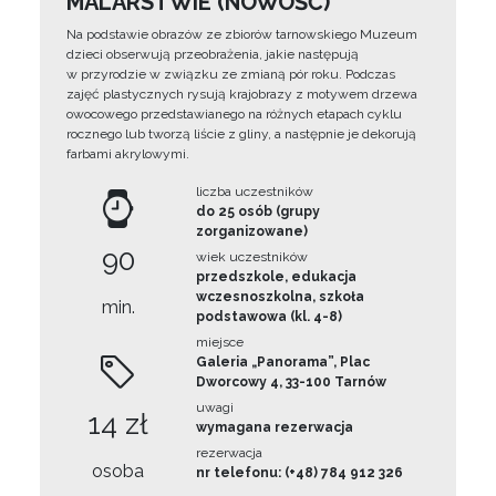
MALARSTWIE (NOWOŚĆ)
Na podstawie obrazów ze zbiorów tarnowskiego Muzeum
dzieci obserwują przeobrażenia, jakie następują
w przyrodzie w związku ze zmianą pór roku. Podczas
zajęć plastycznych rysują krajobrazy z motywem drzewa
owocowego przedstawianego na różnych etapach cyklu
rocznego lub tworzą liście z gliny, a następnie je dekorują
farbami akrylowymi.
liczba uczestników
do 25 osób (grupy
zorganizowane)
90
wiek uczestników
przedszkole, edukacja
wczesnoszkolna, szkoła
min.
podstawowa (kl. 4-8)
miejsce
Galeria „Panorama”, Plac
Dworcowy 4, 33-100 Tarnów
uwagi
14 zł
wymagana rezerwacja
rezerwacja
osoba
nr telefonu: (+48) 784 912 326