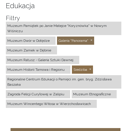
Edukacja
Filtry
Muzeum Pamiątek po Janie Matejce "Koryznówka" w Nowym
Wiśniczu
Muzeum Dwór w Dołędze
Galeria "Panorama"
Muzeum Zamek w Dębnie
Muzeum Ratusz - Galeria Sztuki Dawnej
Muzeum Historii Tarnowa i Regionu
Siedziba
Regionalne Centrum Edukacji o Pamięci im. gen. bryg. Zdzisława
Baszaka
Zagroda Felicji Curyłowej w Zalipiu
Muzeum Etnograficzne
Muzeum Wincentego Witosa w Wierzchosławicach