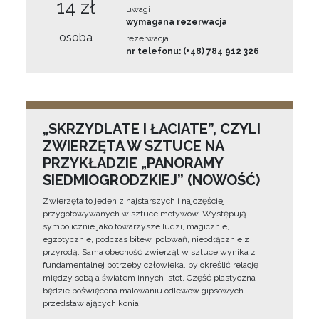
14 zł
uwagi
wymagana rezerwacja
osoba
rezerwacja
nr telefonu: (+48) 784 912 326
„SKRZYDLATE I ŁACIATE”, CZYLI
ZWIERZĘTA W SZTUCE NA
PRZYKŁADZIE „PANORAMY
SIEDMIOGRODZKIEJ” (NOWOŚĆ)
Zwierzęta to jeden z najstarszych i najczęściej
przygotowywanych w sztuce motywów. Występują
symbolicznie jako towarzysze ludzi, magicznie,
egzotycznie, podczas bitew, polowań, nieodłącznie z
przyrodą. Sama obecność zwierząt w sztuce wynika z
fundamentalnej potrzeby człowieka, by określić relację
między sobą a światem innych istot. Część plastyczna
będzie poświęcona malowaniu odlewów gipsowych
przedstawiających konia.