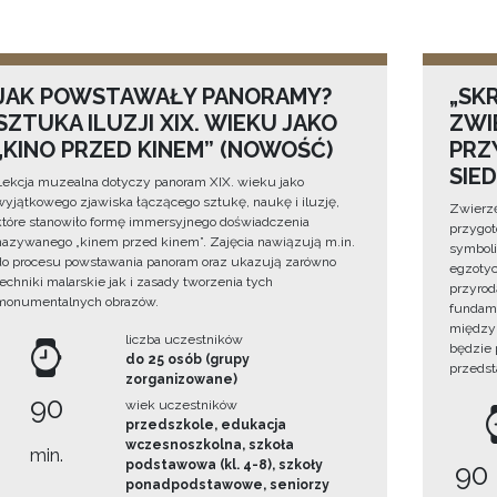
JAK POWSTAWAŁY PANORAMY?
„SKR
SZTUKA ILUZJI XIX. WIEKU JAKO
ZWI
„KINO PRZED KINEM” (NOWOŚĆ)
PRZ
SIE
Lekcja muzealna dotyczy panoram XIX. wieku jako
wyjątkowego zjawiska łączącego sztukę, naukę i iluzję,
Zwierzę
które stanowiło formę immersyjnego doświadczenia
przygo
nazywanego „kinem przed kinem”. Zajęcia nawiązują m.in.
symboli
do procesu powstawania panoram oraz ukazują zarówno
egzotyc
techniki malarskie jak i zasady tworzenia tych
przyrod
monumentalnych obrazów.
fundame
między 
liczba uczestników
będzie
do 25 osób (grupy
przedst
zorganizowane)
90
wiek uczestników
przedszkole, edukacja
wczesnoszkolna, szkoła
min.
podstawowa (kl. 4-8), szkoły
90
ponadpodstawowe, seniorzy