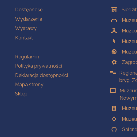
Na skróty
Oddziały
Dostępność
Siedzi
Wydarzenia
Muzeum
Wystawy
Muzeum
Kontakt
Muzeu
Muzeu
Na skróty
Regulamin
Zagrod
Polityka prywatności
Regiona
Deklaracja dostępności
bryg. Z
Mapa strony
Muzeum
Sklep
Nowym 
Muzeu
Muzeu
Galeri