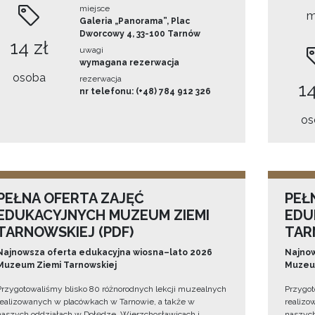
miejsce
m
Galeria „Panorama”, Plac
Dworcowy 4, 33-100 Tarnów
14 zł
uwagi
wymagana rezerwacja
osoba
rezerwacja
14
nr telefonu: (+48) 784 912 326
os
PEŁNA OFERTA ZAJĘĆ
PEŁ
EDUKACYJNYCH MUZEUM ZIEMI
EDU
TARNOWSKIEJ (PDF)
TAR
Najnowsza oferta edukacyjna wiosna–lato 2026
Najnow
Muzeum Ziemi Tarnowskiej
Muzeum
Przygotowaliśmy blisko 80 różnorodnych lekcji muzealnych
Przygot
realizowanych w placówkach w Tarnowie, a także w
realizo
naszych oddziałach w Dołędze, Wierzchosławicach i
naszych