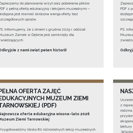
Zapraszamy do planowania wizyt oraz pobierania plików
Zaprasz
PDF z pełną ofertą edukacyjną i lekcjami muzealnymi –
PDF z p
dostępna jest również skrócona wersja oferty bez
dostępn
szczegółowych opisów.
szczegó
PS. Informujemy, że z dniem 1 grudnia 2025 r. oddział
PS. Inf
Muzeum Zamek w Dębnie jest zamknięty dla
Muzeum
zwiedzających.
zwiedza
Odkryjcie z nami świat pełen historii!
Odkryjc
PEŁNA OFERTA ZAJĘĆ
NAS
EDUKACYJNYCH MUZEUM ZIEMI
Uczestn
TARNOWSKIEJ (PDF)
z najwa
rodzina
Najnowsza oferta edukacyjna wiosna–lato 2026
przydom
Muzeum Ziemi Tarnowskiej
ekspona
lektury
Przygotowaliśmy blisko 80 różnorodnych lekcji muzealnych
„Wścibs