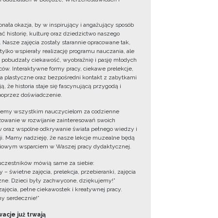
onała okazja, by w inspirujący i angażujący sposób
ć historię, kulturę oraz dziedzictwo naszego
. Nasze zajęcia zostały starannie opracowane tak,
 tylko wspierały realizację programu nauczania, ale
 pobudzały ciekawość, wyobraźnię i pasję młodych
ów. Interaktywne formy pracy, ciekawe prelekcje,
ia plastyczne oraz bezpośredni kontakt z zabytkami
ą, że historia staje się fascynującą przygodą i
oprzez doświadczenie.
jemy wszystkim nauczycielom za codzienne
owanie w rozwijanie zainteresowań swoich
 oraz wspólne odkrywanie świata pełnego wiedzy i
cji. Mamy nadzieję, że nasze lekcje muzealne będą
iowym wsparciem w Waszej pracy dydaktycznej.
uczestników mówią same za siebie:
 – świetne zajęcia, prelekcja, przebieranki, zajęcia
zne. Dzieci były zachwycone, dziękujemy!”
zajęcia, pełne ciekawostek i kreatywnej pracy.
y serdecznie!”
acje już trwają