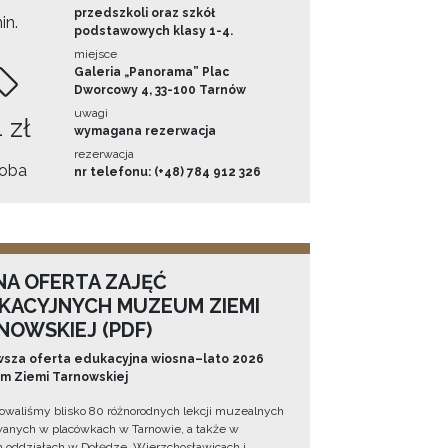
przedszkoli oraz szkół
in.
podstawowych klasy 1-4.
miejsce
Galeria „Panorama” Plac
Dworcowy 4, 33-100 Tarnów
uwagi
 zł
wymagana rezerwacja
rezerwacja
oba
nr telefonu: (+48) 784 912 326
NA OFERTA ZAJĘĆ
KACYJNYCH MUZEUM ZIEMI
NOWSKIEJ (PDF)
sza oferta edukacyjna wiosna–lato 2026
 Ziemi Tarnowskiej
owaliśmy blisko 80 różnorodnych lekcji muzealnych
wanych w placówkach w Tarnowie, a także w
 oddziałach w Dołędze, Wierzchosławicach i