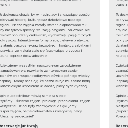
Zalipiu.
Zalipiu.
To doskonała okazja, by w inspirujący i angażujący sposób
To dosk
odkrywać historię, kulturę oraz dziedzictwo naszego
odkrywa
regionu. Nasze zajęcia zostały starannie opracowane tak,
regionu
aby nie tylko wspierały realizację programu nauczania, ale
aby nie
również pobudzały ciekawość, wyobraźnię i pasję młodych
również
odkrywców. Interaktywne formy pracy, ciekawe prelekcje,
odkrywc
działania plastyczne oraz bezpośredni kontakt z zabytkami
działan
sprawiają, że historia staje się fascynującą przygodą i
sprawiaj
nauką poprzez doświadczenie.
nauką p
Dziękujemy wszystkim nauczycielom za codzienne
Dzięku
zaangażowanie w rozwijanie zainteresowań swoich
zaangaż
uczniów oraz wspólne odkrywanie świata pełnego wiedzy i
uczniów
inspiracji. Mamy nadzieję, że nasze lekcje muzealne będą
inspira
wartościowym wsparciem w Waszej pracy dydaktycznej.
wartośc
Opinie uczestników mówią same za siebie:
Opinie 
„Byliśmy – świetne zajęcia, prelekcja, przebieranki, zajęcia
„Byliśmy
plastyczne. Dzieci były zachwycone, dziękujemy!”
plastyc
„Super zajęcia, pełne ciekawostek i kreatywnej pracy.
„Super 
Polecamy serdecznie!”
Polecam
Rezerwacje już trwają
Rezerw