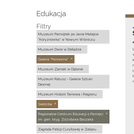
Edukacja
Filtry
Muzeum Pamiątek po Janie Matejce
"Koryznówka" w Nowym Wiśniczu
Muzeum Dwór w Dołędze
Galeria "Panorama"
Muzeum Zamek w Dębnie
Muzeum Ratusz - Galeria Sztuki
Dawnej
Muzeum Historii Tarnowa i Regionu
Siedziba
Regionalne Centrum Edukacji o Pamięci
im. gen. bryg. Zdzisława Baszaka
Zagroda Felicji Curyłowej w Zalipiu