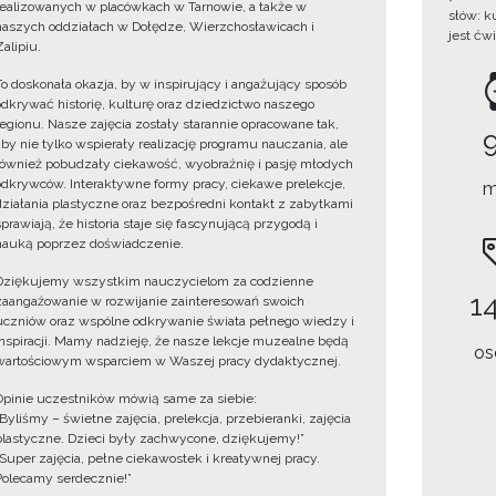
realizowanych w placówkach w Tarnowie, a także w
słów: k
naszych oddziałach w Dołędze, Wierzchosławicach i
jest ćw
Zalipiu.
To doskonała okazja, by w inspirujący i angażujący sposób
odkrywać historię, kulturę oraz dziedzictwo naszego
regionu. Nasze zajęcia zostały starannie opracowane tak,
aby nie tylko wspierały realizację programu nauczania, ale
również pobudzały ciekawość, wyobraźnię i pasję młodych
odkrywców. Interaktywne formy pracy, ciekawe prelekcje,
m
działania plastyczne oraz bezpośredni kontakt z zabytkami
sprawiają, że historia staje się fascynującą przygodą i
nauką poprzez doświadczenie.
Dziękujemy wszystkim nauczycielom za codzienne
14
zaangażowanie w rozwijanie zainteresowań swoich
uczniów oraz wspólne odkrywanie świata pełnego wiedzy i
inspiracji. Mamy nadzieję, że nasze lekcje muzealne będą
os
wartościowym wsparciem w Waszej pracy dydaktycznej.
Opinie uczestników mówią same za siebie:
„Byliśmy – świetne zajęcia, prelekcja, przebieranki, zajęcia
plastyczne. Dzieci były zachwycone, dziękujemy!”
„Super zajęcia, pełne ciekawostek i kreatywnej pracy.
Polecamy serdecznie!”