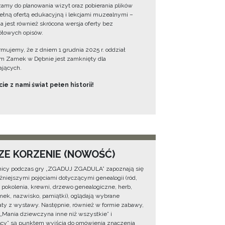
amy do planowania wizyt oraz pobierania plików
ełną ofertą edukacyjną i lekcjami muzealnymi –
a jest również skrócona wersja oferty bez
łowych opisów.
ormujemy, że z dniem 1 grudnia 2025 r. oddział
 Zamek w Dębnie jest zamknięty dla
jących.
ie z nami świat pełen historii!
ZE KORZENIE (NOWOŚĆ)
icy podczas gry „ZGADUJ ZGADULA” zapoznają się
żniejszymi pojęciami dotyczącymi genealogii (ród,
, pokolenia, krewni, drzewo genealogiczne, herb,
ek, nazwisko, pamiątki), oglądają wybrane
ty z wystawy. Następnie, również w formie zabawy,
 „Mania dziewczyna inne niż wszystkie” i
cy” są punktem wyjścia do omówienia znaczenia