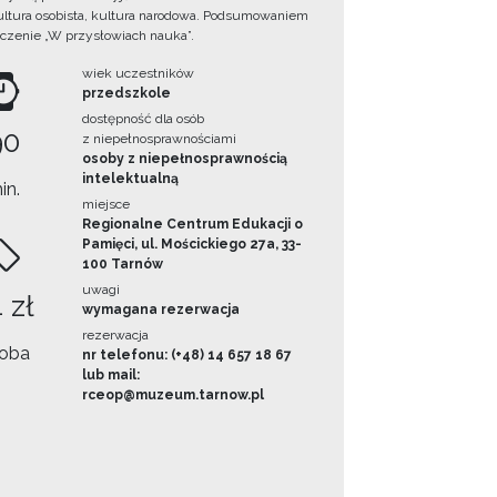
ultura osobista, kultura narodowa. Podsumowaniem
iczenie „W przysłowiach nauka”.
wiek uczestników
przedszkole
dostępność dla osób
90
z niepełnosprawnościami
osoby z niepełnosprawnością
intelektualną
in.
miejsce
Regionalne Centrum Edukacji o
Pamięci, ul. Mościckiego 27a, 33-
100 Tarnów
uwagi
 zł
wymagana rezerwacja
rezerwacja
oba
nr telefonu: (+48) 14 657 18 67
lub mail:
rceop@muzeum.tarnow.pl