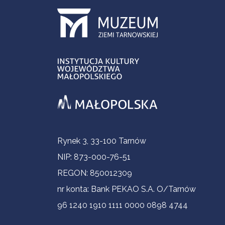
Informacje kontaktowe
Rynek 3, 33-100 Tarnów
NIP: 873-000-76-51
REGON: 850012309
nr konta: Bank PEKAO S.A. O/Tarnów
96 1240 1910 1111 0000 0898 4744