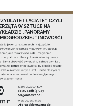
ZYDLATE I ŁACIATE”, CZYLI
ERZĘTA W SZTUCE NA
YKŁADZIE „PANORAMY
DMIOGRODZKIEJ” (NOWOŚĆ)
ta to jeden z najstarszych i najczęściej
towywanych w sztuce motywów. Występują
cznie jako towarzysze ludzi, magicznie,
znie, podczas bitew, polowań, nieodłącznie z
ą. Sama obecność zwierząt w sztuce wynika z
ntalnej potrzeby człowieka, by określić relację
sobą a światem innych istot. Część plastyczna
 poświęcona malowaniu odlewów gipsowych
awiających konia.
liczba uczestników
do 25 osób (grupy
zorganizowane)
 min
wiek uczestników
Oferta skierowana do