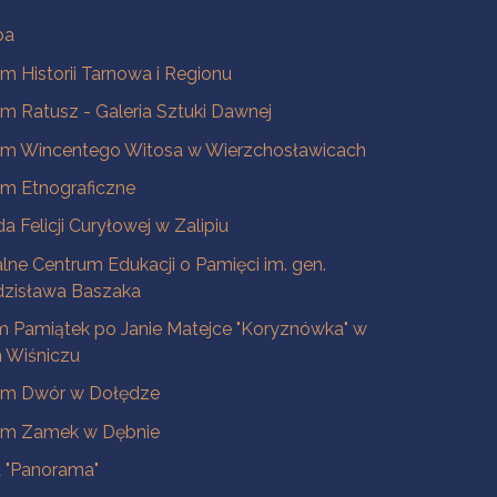
ba
 Historii Tarnowa i Regionu
 Ratusz - Galeria Sztuki Dawnej
m Wincentego Witosa w Wierzchosławicach
m Etnograficzne
a Felicji Curyłowej w Zalipiu
lne Centrum Edukacji o Pamięci im. gen.
dzisława Baszaka
 Pamiątek po Janie Matejce "Koryznówka" w
Wiśniczu
m Dwór w Dołędze
m Zamek w Dębnie
a "Panorama"