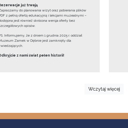
Rezerwacje już trwają
Zapraszamy do planowania wizyt oraz pobierania plików
PDF z pełną ofertą edukacyjną i lekcjami muzealnymi –
dostępna jest również skrócona wersja oferty bez
szczegółowych opisów.
PS. Informujemy, że z dniem 1 grudnia 2025 r. oddział
Muzeum Zamek w Dębnie jest zamknięty dla
zwiedzających.
Odkryjcie z nami świat pełen historii!
Wczytaj więcej