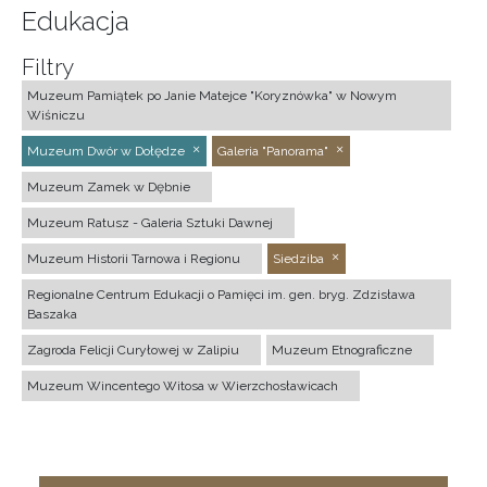
Edukacja
Filtry
Muzeum Pamiątek po Janie Matejce "Koryznówka" w Nowym
Wiśniczu
Muzeum Dwór w Dołędze
Galeria "Panorama"
Muzeum Zamek w Dębnie
Muzeum Ratusz - Galeria Sztuki Dawnej
Muzeum Historii Tarnowa i Regionu
Siedziba
Regionalne Centrum Edukacji o Pamięci im. gen. bryg. Zdzisława
Baszaka
Zagroda Felicji Curyłowej w Zalipiu
Muzeum Etnograficzne
Muzeum Wincentego Witosa w Wierzchosławicach