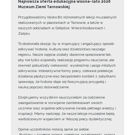
Najnowsza oferta edukacyjna wiosna–lato 2026
Muzeum Ziemi Tarnowskiej
Przygotowaliśmy blisko 80 różnorodnych lekcji muzealnych
realizowanych w placówkach w Tarnowie, a także w
naszych oddziałach w Dołędze, Wierzchosławicach i
Zalipiu.
To doskonała okazja, by w inspirujący i angażujący sposób
odkrywać historię, kulturę oraz dziedzictwo naszego
regionu. Nasze zajęcia zostały starannie opracowane tak,
aby nie tylko wspierały realizację programu nauczania, ale
również pobudzały ciekawość, wyobraźnię i pasję młodych
odkrywców. Interaktywne formy pracy, ciekawe prelekcje,
działania plastyczne oraz bezpośredni kontakt z zabytkami
sprawiają, że historia staje się fascynującą przygodą i
nauką poprzez doświadczenie.
Dziękujemy wszystkim nauczycielom za codzienne
zaangażowanie w rozwijanie zainteresowań swoich
uczniów oraz wspólne odkrywanie świata pełnego wiedzy i
inspiracji. Mamy nadzieję, że nasze lekcje muzealne będą
wartościowym wsparciem w Waszej pracy dydaktycznej.
Opinie uczestników mówią same za siebie:
„Byliśmy – świetne zajęcia, prelekcja, przebieranki, zajęcia