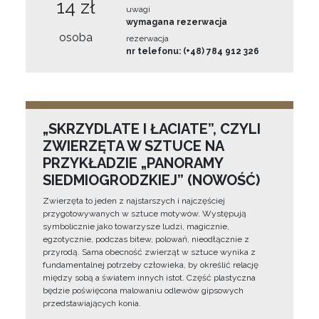
14 zł
uwagi
wymagana rezerwacja
osoba
rezerwacja
nr telefonu: (+48) 784 912 326
„SKRZYDLATE I ŁACIATE”, CZYLI
ZWIERZĘTA W SZTUCE NA
PRZYKŁADZIE „PANORAMY
SIEDMIOGRODZKIEJ” (NOWOŚĆ)
Zwierzęta to jeden z najstarszych i najczęściej
przygotowywanych w sztuce motywów. Występują
symbolicznie jako towarzysze ludzi, magicznie,
egzotycznie, podczas bitew, polowań, nieodłącznie z
przyrodą. Sama obecność zwierząt w sztuce wynika z
fundamentalnej potrzeby człowieka, by określić relację
między sobą a światem innych istot. Część plastyczna
będzie poświęcona malowaniu odlewów gipsowych
przedstawiających konia.