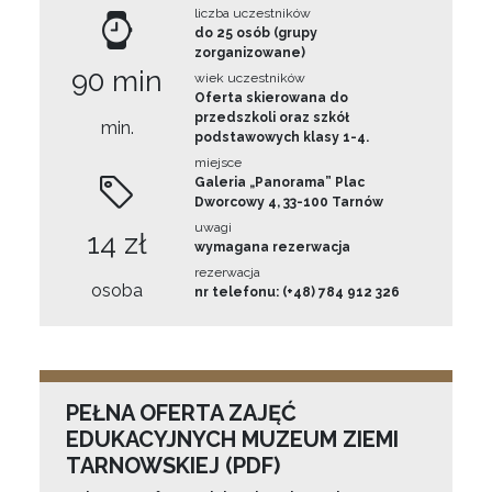
liczba uczestników
do 25 osób (grupy
zorganizowane)
90 min
wiek uczestników
Oferta skierowana do
przedszkoli oraz szkół
min.
podstawowych klasy 1-4.
miejsce
Galeria „Panorama” Plac
Dworcowy 4, 33-100 Tarnów
uwagi
14 zł
wymagana rezerwacja
rezerwacja
osoba
nr telefonu: (+48) 784 912 326
PEŁNA OFERTA ZAJĘĆ
EDUKACYJNYCH MUZEUM ZIEMI
TARNOWSKIEJ (PDF)