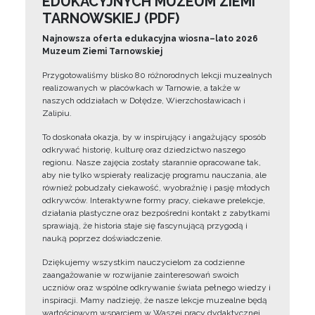
EDUKACYJNYCH MUZEUM ZIEMI
TARNOWSKIEJ (PDF)
Najnowsza oferta edukacyjna wiosna–lato 2026
Muzeum Ziemi Tarnowskiej
Przygotowaliśmy blisko 80 różnorodnych lekcji muzealnych
realizowanych w placówkach w Tarnowie, a także w
naszych oddziałach w Dołędze, Wierzchosławicach i
Zalipiu.
To doskonała okazja, by w inspirujący i angażujący sposób
odkrywać historię, kulturę oraz dziedzictwo naszego
regionu. Nasze zajęcia zostały starannie opracowane tak,
aby nie tylko wspierały realizację programu nauczania, ale
również pobudzały ciekawość, wyobraźnię i pasję młodych
odkrywców. Interaktywne formy pracy, ciekawe prelekcje,
działania plastyczne oraz bezpośredni kontakt z zabytkami
sprawiają, że historia staje się fascynującą przygodą i
nauką poprzez doświadczenie.
Dziękujemy wszystkim nauczycielom za codzienne
zaangażowanie w rozwijanie zainteresowań swoich
uczniów oraz wspólne odkrywanie świata pełnego wiedzy i
inspiracji. Mamy nadzieję, że nasze lekcje muzealne będą
wartościowym wsparciem w Waszej pracy dydaktycznej.