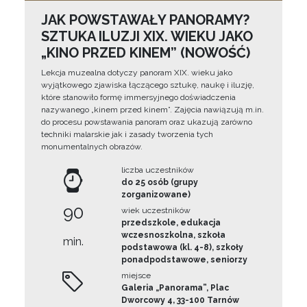
JAK POWSTAWAŁY PANORAMY?
SZTUKA ILUZJI XIX. WIEKU JAKO
„KINO PRZED KINEM” (NOWOŚĆ)
Lekcja muzealna dotyczy panoram XIX. wieku jako
wyjątkowego zjawiska łączącego sztukę, naukę i iluzję,
które stanowiło formę immersyjnego doświadczenia
nazywanego „kinem przed kinem”. Zajęcia nawiązują m.in.
do procesu powstawania panoram oraz ukazują zarówno
techniki malarskie jak i zasady tworzenia tych
monumentalnych obrazów.
liczba uczestników
do 25 osób (grupy
zorganizowane)
90
wiek uczestników
przedszkole, edukacja
wczesnoszkolna, szkoła
min.
podstawowa (kl. 4-8), szkoły
ponadpodstawowe, seniorzy
miejsce
Galeria „Panorama”, Plac
Dworcowy 4, 33-100 Tarnów