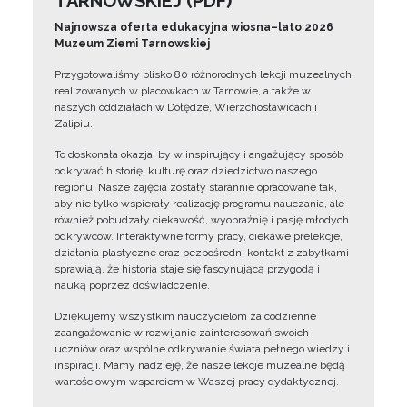
TARNOWSKIEJ (PDF)
Najnowsza oferta edukacyjna wiosna–lato 2026
Muzeum Ziemi Tarnowskiej
Przygotowaliśmy blisko 80 różnorodnych lekcji muzealnych
realizowanych w placówkach w Tarnowie, a także w
naszych oddziałach w Dołędze, Wierzchosławicach i
Zalipiu.
To doskonała okazja, by w inspirujący i angażujący sposób
odkrywać historię, kulturę oraz dziedzictwo naszego
regionu. Nasze zajęcia zostały starannie opracowane tak,
aby nie tylko wspierały realizację programu nauczania, ale
również pobudzały ciekawość, wyobraźnię i pasję młodych
odkrywców. Interaktywne formy pracy, ciekawe prelekcje,
działania plastyczne oraz bezpośredni kontakt z zabytkami
sprawiają, że historia staje się fascynującą przygodą i
nauką poprzez doświadczenie.
Dziękujemy wszystkim nauczycielom za codzienne
zaangażowanie w rozwijanie zainteresowań swoich
uczniów oraz wspólne odkrywanie świata pełnego wiedzy i
inspiracji. Mamy nadzieję, że nasze lekcje muzealne będą
wartościowym wsparciem w Waszej pracy dydaktycznej.