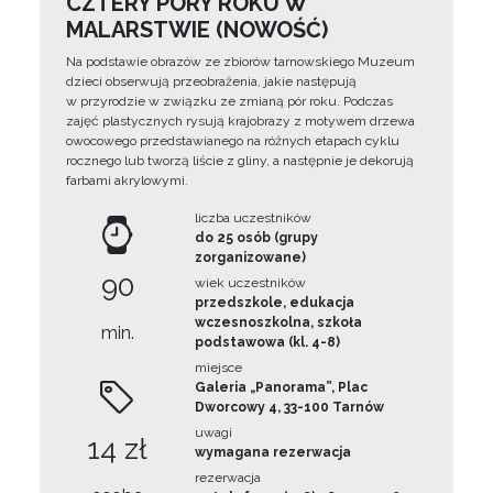
CZTERY PORY ROKU W
MALARSTWIE (NOWOŚĆ)
Na podstawie obrazów ze zbiorów tarnowskiego Muzeum
dzieci obserwują przeobrażenia, jakie następują
w przyrodzie w związku ze zmianą pór roku. Podczas
zajęć plastycznych rysują krajobrazy z motywem drzewa
owocowego przedstawianego na różnych etapach cyklu
rocznego lub tworzą liście z gliny, a następnie je dekorują
farbami akrylowymi.
liczba uczestników
do 25 osób (grupy
zorganizowane)
90
wiek uczestników
przedszkole, edukacja
wczesnoszkolna, szkoła
min.
podstawowa (kl. 4-8)
miejsce
Galeria „Panorama”, Plac
Dworcowy 4, 33-100 Tarnów
uwagi
14 zł
wymagana rezerwacja
rezerwacja