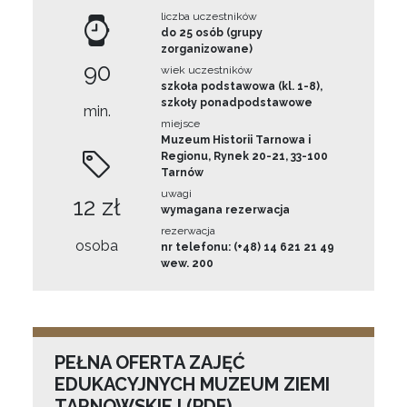
liczba uczestników
do 25 osób (grupy
zorganizowane)
90
wiek uczestników
szkoła podstawowa (kl. 1-8),
szkoły ponadpodstawowe
min.
miejsce
Muzeum Historii Tarnowa i
Regionu, Rynek 20-21, 33-100
Tarnów
uwagi
12 zł
wymagana rezerwacja
rezerwacja
osoba
nr telefonu: (+48) 14 621 21 49
wew. 200
PEŁNA OFERTA ZAJĘĆ
EDUKACYJNYCH MUZEUM ZIEMI
TARNOWSKIEJ (PDF)