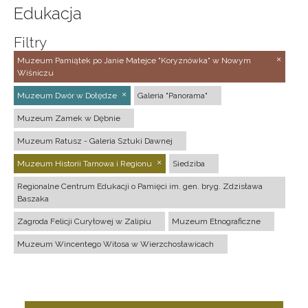
Edukacja
Filtry
Muzeum Pamiątek po Janie Matejce "Koryznówka" w Nowym
Wiśniczu
Muzeum Dwór w Dołędze
Galeria "Panorama"
Muzeum Zamek w Dębnie
Muzeum Ratusz - Galeria Sztuki Dawnej
Muzeum Historii Tarnowa i Regionu
Siedziba
Regionalne Centrum Edukacji o Pamięci im. gen. bryg. Zdzisława
Baszaka
Zagroda Felicji Curyłowej w Zalipiu
Muzeum Etnograficzne
Muzeum Wincentego Witosa w Wierzchosławicach