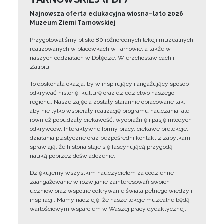
Najnowsza oferta edukacyjna wiosna–lato 2026
Muzeum Ziemi Tarnowskiej
Przygotowaliśmy blisko 80 różnorodnych lekcji muzealnych
realizowanych w placówkach w Tarnowie, a także w
naszych oddziałach w Dołędze, Wierzchosławicach i
Zalipiu.
To doskonała okazja, by w inspirujący i angażujący sposób
odkrywać historię, kulturę oraz dziedzictwo naszego
regionu. Nasze zajęcia zostały starannie opracowane tak,
aby nie tylko wspierały realizację programu nauczania, ale
również pobudzały ciekawość, wyobraźnię i pasję młodych
odkrywców. Interaktywne formy pracy, ciekawe prelekcje,
działania plastyczne oraz bezpośredni kontakt z zabytkami
sprawiają, że historia staje się fascynującą przygodą i
nauką poprzez doświadczenie.
Dziękujemy wszystkim nauczycielom za codzienne
zaangażowanie w rozwijanie zainteresowań swoich
uczniów oraz wspólne odkrywanie świata pełnego wiedzy i
inspiracji. Mamy nadzieję, że nasze lekcje muzealne będą
wartościowym wsparciem w Waszej pracy dydaktycznej.