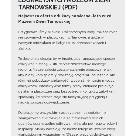
EDUKACYJNYCH MUZEUM ZIEMI
TARNOWSKIEJ (PDF)
Najnowsza oferta edukacyjna wiosna–lato 2026
Muzeum Ziemi Tarnowskiej
Przygotowaliśmy blisko 80 różnorodnych lekcji muzealnych
realizowanych w placówkach w Tarnowie, a także w
naszych oddziałach w Dołędze, Wierzchosławicach i
Zalipiu.
To doskonała okazja, by w inspirujący i angażujący sposób
odkrywać historię, kulturę oraz dziedzictwo naszego
regionu. Nasze zajęcia zostały starannie opracowane tak,
aby nie tylko wspierały realizację programu nauczania, ale
również pobudzały ciekawość, wyobraźnię i pasję młodych
odkrywców. Interaktywne formy pracy, ciekawe prelekcje,
działania plastyczne oraz bezpośredni kontakt z zabytkami
sprawiają, że historia staje się fascynującą przygodą i
nauką poprzez doświadczenie.
Dziękujemy wszystkim nauczycielom za codzienne
zaangażowanie w rozwijanie zainteresowań swoich
uczniów oraz wspólne odkrywanie świata pełnego wiedzy i
inspiracji. Mamy nadzieję, że nasze lekcje muzealne będą
wartościowym wsparciem w Waszej pracy dydaktycznej.