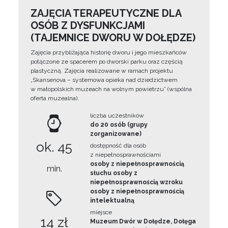
ZAJĘCIA TERAPEUTYCZNE DLA
OSÓB Z DYSFUNKCJAMI
(TAJEMNICE DWORU W DOŁĘDZE)
Zajęcia przybliżająca historię dworu i jego mieszkańców
połączone ze spacerem po dworski parku oraz częścią
plastyczną. Zajęcia realizowane w ramach projektu
„Skansenova – systemowa opieka nad dziedzictwem
w małopolskich muzeach na wolnym powietrzu” (wspólna
oferta muzealna).
liczba uczestników
do 20 osób (grupy
zorganizowane)
ok. 45
dostępność dla osób
z niepełnosprawnościami
osoby z niepełnosprawnością
min.
słuchu osoby z
niepełnosprawnością wzroku
osoby z niepełnosprawnością
intelektualną
miejsce
14 zł
Muzeum Dwór w Dołędze, Dołęga