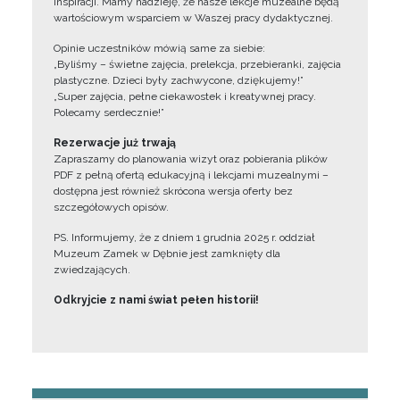
inspiracji. Mamy nadzieję, że nasze lekcje muzealne będą
wartościowym wsparciem w Waszej pracy dydaktycznej.
Opinie uczestników mówią same za siebie:
„Byliśmy – świetne zajęcia, prelekcja, przebieranki, zajęcia
plastyczne. Dzieci były zachwycone, dziękujemy!”
„Super zajęcia, pełne ciekawostek i kreatywnej pracy.
Polecamy serdecznie!”
Rezerwacje już trwają
Zapraszamy do planowania wizyt oraz pobierania plików
PDF z pełną ofertą edukacyjną i lekcjami muzealnymi –
dostępna jest również skrócona wersja oferty bez
szczegółowych opisów.
PS. Informujemy, że z dniem 1 grudnia 2025 r. oddział
Muzeum Zamek w Dębnie jest zamknięty dla
zwiedzających.
Odkryjcie z nami świat pełen historii!