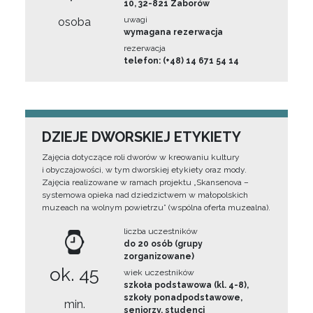
10, 32-821 Zaborów
uwagi
osoba
wymagana rezerwacja
rezerwacja
telefon: (+48) 14 671 54 14
DZIEJE DWORSKIEJ ETYKIETY
Zajęcia dotyczące roli dworów w kreowaniu kultury
i obyczajowości, w tym dworskiej etykiety oraz mody.
Zajęcia realizowane w ramach projektu „Skansenova –
systemowa opieka nad dziedzictwem w małopolskich
muzeach na wolnym powietrzu” (wspólna oferta muzealna).
liczba uczestników
do 20 osób (grupy
zorganizowane)
ok. 45
wiek uczestników
szkoła podstawowa (kl. 4-8),
szkoły ponadpodstawowe,
min.
seniorzy, studenci