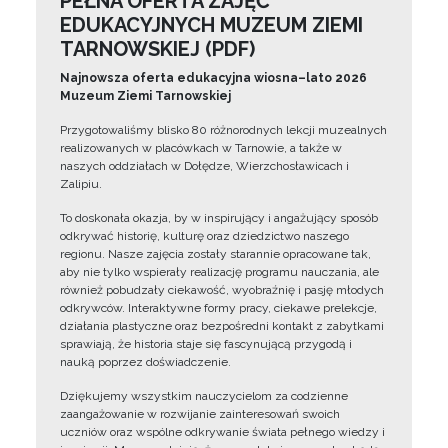
PEŁNA OFERTA ZAJĘĆ
EDUKACYJNYCH MUZEUM ZIEMI
TARNOWSKIEJ (PDF)
Najnowsza oferta edukacyjna wiosna–lato 2026
Muzeum Ziemi Tarnowskiej
Przygotowaliśmy blisko 80 różnorodnych lekcji muzealnych
realizowanych w placówkach w Tarnowie, a także w
naszych oddziałach w Dołędze, Wierzchosławicach i
Zalipiu.
To doskonała okazja, by w inspirujący i angażujący sposób
odkrywać historię, kulturę oraz dziedzictwo naszego
regionu. Nasze zajęcia zostały starannie opracowane tak,
aby nie tylko wspierały realizację programu nauczania, ale
również pobudzały ciekawość, wyobraźnię i pasję młodych
odkrywców. Interaktywne formy pracy, ciekawe prelekcje,
działania plastyczne oraz bezpośredni kontakt z zabytkami
sprawiają, że historia staje się fascynującą przygodą i
nauką poprzez doświadczenie.
Dziękujemy wszystkim nauczycielom za codzienne
zaangażowanie w rozwijanie zainteresowań swoich
uczniów oraz wspólne odkrywanie świata pełnego wiedzy i