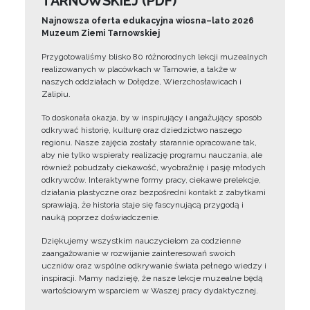
TARNOWSKIEJ (PDF)
Najnowsza oferta edukacyjna wiosna–lato 2026
Muzeum Ziemi Tarnowskiej
Przygotowaliśmy blisko 80 różnorodnych lekcji muzealnych
realizowanych w placówkach w Tarnowie, a także w
naszych oddziałach w Dołędze, Wierzchosławicach i
Zalipiu.
To doskonała okazja, by w inspirujący i angażujący sposób
odkrywać historię, kulturę oraz dziedzictwo naszego
regionu. Nasze zajęcia zostały starannie opracowane tak,
aby nie tylko wspierały realizację programu nauczania, ale
również pobudzały ciekawość, wyobraźnię i pasję młodych
odkrywców. Interaktywne formy pracy, ciekawe prelekcje,
działania plastyczne oraz bezpośredni kontakt z zabytkami
sprawiają, że historia staje się fascynującą przygodą i
nauką poprzez doświadczenie.
Dziękujemy wszystkim nauczycielom za codzienne
zaangażowanie w rozwijanie zainteresowań swoich
uczniów oraz wspólne odkrywanie świata pełnego wiedzy i
inspiracji. Mamy nadzieję, że nasze lekcje muzealne będą
wartościowym wsparciem w Waszej pracy dydaktycznej.