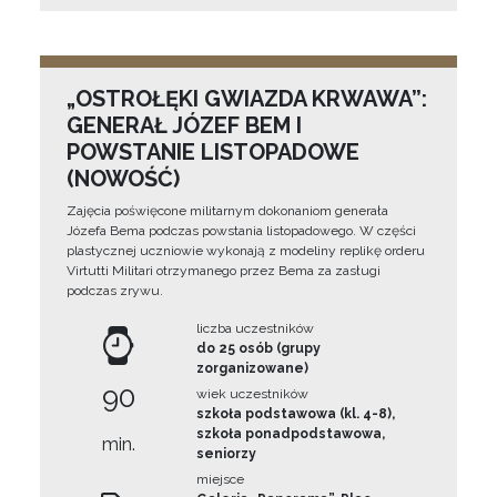
„OSTROŁĘKI GWIAZDA KRWAWA”:
GENERAŁ JÓZEF BEM I
POWSTANIE LISTOPADOWE
(NOWOŚĆ)
Zajęcia poświęcone militarnym dokonaniom generała
Józefa Bema podczas powstania listopadowego. W części
plastycznej uczniowie wykonają z modeliny replikę orderu
Virtutti Militari otrzymanego przez Bema za zasługi
podczas zrywu.
liczba uczestników
do 25 osób (grupy
zorganizowane)
90
wiek uczestników
szkoła podstawowa (kl. 4-8),
szkoła ponadpodstawowa,
min.
seniorzy
miejsce