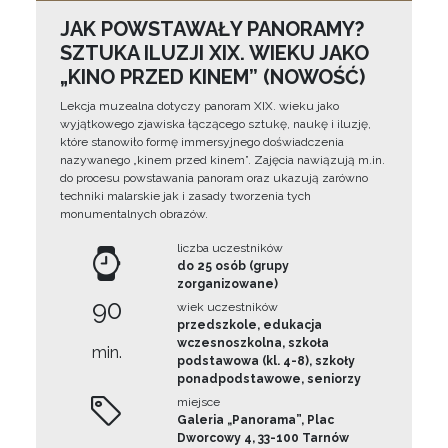
JAK POWSTAWAŁY PANORAMY?
SZTUKA ILUZJI XIX. WIEKU JAKO
„KINO PRZED KINEM” (NOWOŚĆ)
Lekcja muzealna dotyczy panoram XIX. wieku jako
wyjątkowego zjawiska łączącego sztukę, naukę i iluzję,
które stanowiło formę immersyjnego doświadczenia
nazywanego „kinem przed kinem”. Zajęcia nawiązują m.in.
do procesu powstawania panoram oraz ukazują zarówno
techniki malarskie jak i zasady tworzenia tych
monumentalnych obrazów.
liczba uczestników
do 25 osób (grupy
zorganizowane)
90
wiek uczestników
przedszkole, edukacja
wczesnoszkolna, szkoła
min.
podstawowa (kl. 4-8), szkoły
ponadpodstawowe, seniorzy
miejsce
Galeria „Panorama”, Plac
Dworcowy 4, 33-100 Tarnów