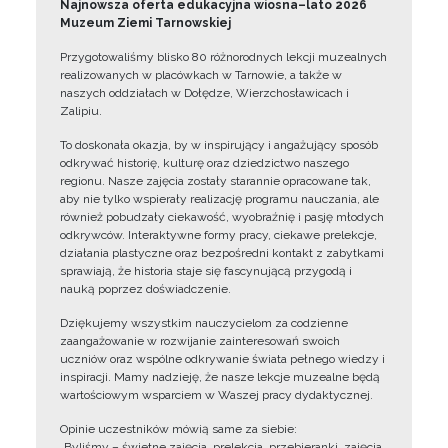
Najnowsza oferta edukacyjna wiosna–lato 2026
Muzeum Ziemi Tarnowskiej
Przygotowaliśmy blisko 80 różnorodnych lekcji muzealnych
realizowanych w placówkach w Tarnowie, a także w
naszych oddziałach w Dołędze, Wierzchosławicach i
Zalipiu.
To doskonała okazja, by w inspirujący i angażujący sposób
odkrywać historię, kulturę oraz dziedzictwo naszego
regionu. Nasze zajęcia zostały starannie opracowane tak,
aby nie tylko wspierały realizację programu nauczania, ale
również pobudzały ciekawość, wyobraźnię i pasję młodych
odkrywców. Interaktywne formy pracy, ciekawe prelekcje,
działania plastyczne oraz bezpośredni kontakt z zabytkami
sprawiają, że historia staje się fascynującą przygodą i
nauką poprzez doświadczenie.
Dziękujemy wszystkim nauczycielom za codzienne
zaangażowanie w rozwijanie zainteresowań swoich
uczniów oraz wspólne odkrywanie świata pełnego wiedzy i
inspiracji. Mamy nadzieję, że nasze lekcje muzealne będą
wartościowym wsparciem w Waszej pracy dydaktycznej.
Opinie uczestników mówią same za siebie:
„Byliśmy – świetne zajęcia, prelekcja, przebieranki, zajęcia