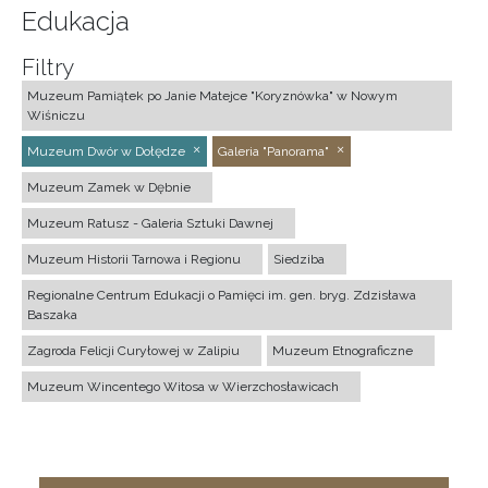
Edukacja
Filtry
Muzeum Pamiątek po Janie Matejce "Koryznówka" w Nowym
Wiśniczu
Muzeum Dwór w Dołędze
Galeria "Panorama"
Muzeum Zamek w Dębnie
Muzeum Ratusz - Galeria Sztuki Dawnej
Muzeum Historii Tarnowa i Regionu
Siedziba
Regionalne Centrum Edukacji o Pamięci im. gen. bryg. Zdzisława
Baszaka
Zagroda Felicji Curyłowej w Zalipiu
Muzeum Etnograficzne
Muzeum Wincentego Witosa w Wierzchosławicach