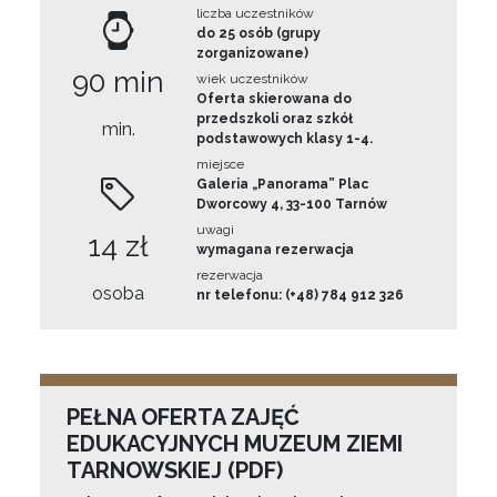
liczba uczestników
do 25 osób (grupy
zorganizowane)
90 min
wiek uczestników
Oferta skierowana do
przedszkoli oraz szkół
min.
podstawowych klasy 1-4.
miejsce
Galeria „Panorama” Plac
Dworcowy 4, 33-100 Tarnów
uwagi
14 zł
wymagana rezerwacja
rezerwacja
osoba
nr telefonu: (+48) 784 912 326
PEŁNA OFERTA ZAJĘĆ
EDUKACYJNYCH MUZEUM ZIEMI
TARNOWSKIEJ (PDF)