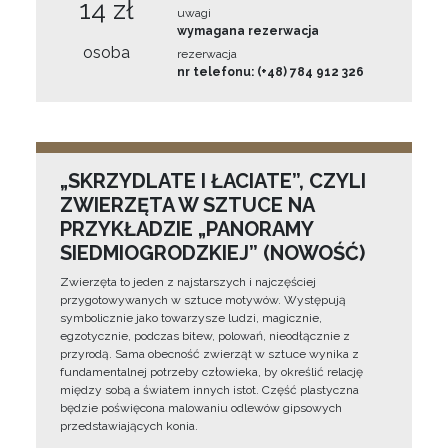
14 zł
uwagi
wymagana rezerwacja
osoba
rezerwacja
nr telefonu: (+48) 784 912 326
„SKRZYDLATE I ŁACIATE”, CZYLI
ZWIERZĘTA W SZTUCE NA
PRZYKŁADZIE „PANORAMY
SIEDMIOGRODZKIEJ” (NOWOŚĆ)
Zwierzęta to jeden z najstarszych i najczęściej
przygotowywanych w sztuce motywów. Występują
symbolicznie jako towarzysze ludzi, magicznie,
egzotycznie, podczas bitew, polowań, nieodłącznie z
przyrodą. Sama obecność zwierząt w sztuce wynika z
fundamentalnej potrzeby człowieka, by określić relację
między sobą a światem innych istot. Część plastyczna
będzie poświęcona malowaniu odlewów gipsowych
przedstawiających konia.