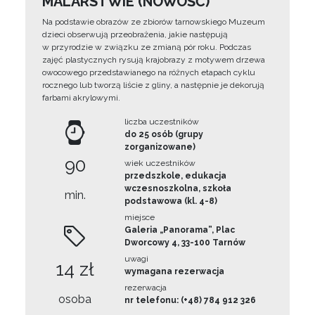
MALARSTWIE (NOWOŚĆ)
Na podstawie obrazów ze zbiorów tarnowskiego Muzeum
dzieci obserwują przeobrażenia, jakie następują
w przyrodzie w związku ze zmianą pór roku. Podczas
zajęć plastycznych rysują krajobrazy z motywem drzewa
owocowego przedstawianego na różnych etapach cyklu
rocznego lub tworzą liście z gliny, a następnie je dekorują
farbami akrylowymi.
liczba uczestników
do 25 osób (grupy
zorganizowane)
90
wiek uczestników
przedszkole, edukacja
wczesnoszkolna, szkoła
min.
podstawowa (kl. 4-8)
miejsce
Galeria „Panorama”, Plac
Dworcowy 4, 33-100 Tarnów
uwagi
14 zł
wymagana rezerwacja
rezerwacja
osoba
nr telefonu: (+48) 784 912 326