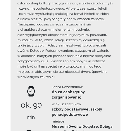
ostoi polskiej kultury, tradycji i historii, a także ośrodka myśli
i czynu niepodległościowego. W pierwszej części lekcji
uczniowie wysłuchają prelekcji na temat historii polskich
dworów oraz roli jaką odegrały one w czasach zaborów.
Następnie, podczas zwiedzania zapoznają się
z charakterystycznymi elementami budynku
oraz wyjątkowymi eksponatami będącymi w posiadaniu
muzeum. W tej części lekcji uczestnicy dowiedzą się
także jacy wybitni Polacy zamieszkiwali lub odwiedzali
dwór w Dołędze. Podsumowaniem, służącym utrwaleniu
wiadomości nabytych podczas spotkania będzie specjalnie
przygotowany quiz. Zwieńczeniem pobytu w Dołędze
może być grill na specjalnie przygotowanym do tego
miejscu znajdującym się tuż nieopodal dworu (prowiant
we własnych zakresie).
liczba uczestników
do 20 osób (grupy
zorganizowane)
ok. 90
wiek uczestników
szkoły podstawowe, szkoły
ponadpodstawowe
min.
miejsce
Muzeum Dwór w Dołędze, Dołęga