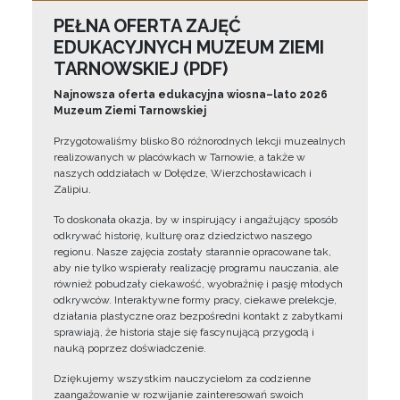
PEŁNA OFERTA ZAJĘĆ
EDUKACYJNYCH MUZEUM ZIEMI
TARNOWSKIEJ (PDF)
Najnowsza oferta edukacyjna wiosna–lato 2026
Muzeum Ziemi Tarnowskiej
Przygotowaliśmy blisko 80 różnorodnych lekcji muzealnych
realizowanych w placówkach w Tarnowie, a także w
naszych oddziałach w Dołędze, Wierzchosławicach i
Zalipiu.
To doskonała okazja, by w inspirujący i angażujący sposób
odkrywać historię, kulturę oraz dziedzictwo naszego
regionu. Nasze zajęcia zostały starannie opracowane tak,
aby nie tylko wspierały realizację programu nauczania, ale
również pobudzały ciekawość, wyobraźnię i pasję młodych
odkrywców. Interaktywne formy pracy, ciekawe prelekcje,
działania plastyczne oraz bezpośredni kontakt z zabytkami
sprawiają, że historia staje się fascynującą przygodą i
nauką poprzez doświadczenie.
Dziękujemy wszystkim nauczycielom za codzienne
zaangażowanie w rozwijanie zainteresowań swoich