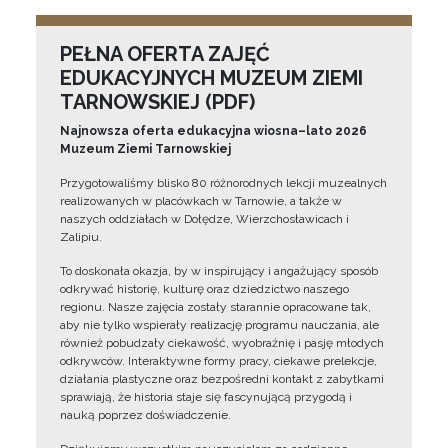
PEŁNA OFERTA ZAJĘĆ
EDUKACYJNYCH MUZEUM ZIEMI
TARNOWSKIEJ (PDF)
Najnowsza oferta edukacyjna wiosna–lato 2026
Muzeum Ziemi Tarnowskiej
Przygotowaliśmy blisko 80 różnorodnych lekcji muzealnych
realizowanych w placówkach w Tarnowie, a także w
naszych oddziałach w Dołędze, Wierzchosławicach i
Zalipiu.
To doskonała okazja, by w inspirujący i angażujący sposób
odkrywać historię, kulturę oraz dziedzictwo naszego
regionu. Nasze zajęcia zostały starannie opracowane tak,
aby nie tylko wspierały realizację programu nauczania, ale
również pobudzały ciekawość, wyobraźnię i pasję młodych
odkrywców. Interaktywne formy pracy, ciekawe prelekcje,
działania plastyczne oraz bezpośredni kontakt z zabytkami
sprawiają, że historia staje się fascynującą przygodą i
nauką poprzez doświadczenie.