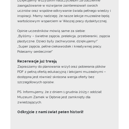
Dziękujemy wszystkim nauczycielom za codzienne
zaangażowanie w rozwijanie zainteresowań swoich
uczniów oraz wspólne odkrywanie świata pełnego wiedzy i
inspiracji. Mamy nadzieję, że nasze lekcje muzealne będą
wartościowym wsparciem w Waszej pracy dydaktycznej.
Opinie uczestników mówią same za siebie:
„Byliśmy – świetne zajęcia, prelekcja, przebieranki, zajęcia
plastyczne. Dzieci były zachwycone, dziękujemy!”
„Super zajęcia, pełne ciekawostek i kreatywnej pracy.
Polecamy serdecznie!”
Rezerwacje już trwają
Zapraszamy do planowania wizyt oraz pobierania plików
PDF z pełną ofertą edukacyjną i lekcjami muzealnymi –
dostępna jest również skrócona wersja oferty bez
szczegółowych opisów.
PS. Informujemy, że z dniem 1 grudnia 2025 r. oddział
Muzeum Zamek w Dębnie jest zamknięty dla
zwiedzających.
Odkryjcie z nami świat pełen historii!