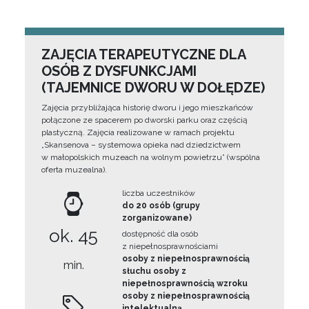
ZAJĘCIA TERAPEUTYCZNE DLA
OSÓB Z DYSFUNKCJAMI
(TAJEMNICE DWORU W DOŁĘDZE)
Zajęcia przybliżająca historię dworu i jego mieszkańców
połączone ze spacerem po dworski parku oraz częścią
plastyczną. Zajęcia realizowane w ramach projektu
„Skansenova – systemowa opieka nad dziedzictwem
w małopolskich muzeach na wolnym powietrzu” (wspólna
oferta muzealna).
liczba uczestników
do 20 osób (grupy
zorganizowane)
ok. 45
dostępność dla osób
z niepełnosprawnościami
osoby z niepełnosprawnością
min.
słuchu osoby z
niepełnosprawnością wzroku
osoby z niepełnosprawnością
intelektualną