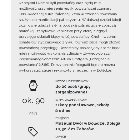
uzbrojeni i ubrani byli powstańcy oraz będą mieli
możliwość przymierzenia replik powstańczej czamary
i XIX-wiecznej sukni żałobnej, która w czasach powstania
służyła do manifestacji patriotyzmu. W dalszej części lekcji
uczniowie udadzą się na pobliską polanę, gdzie zobaczą
maleńką i zabytkową kapliczkę przy której niegdyś
przysięgę składali idący w bój powstańcy. Chętni wzorem
bohaterów styczniowego zrywu również będą mogli złożyć
powstańczą przysięgę. Uczestnicy posiadający aparat będą
mieli możliwość wykonania zdjęcia – „żywego obrazu”
inspirowanego obrazem Artura Grottgera „Pożegnanie
powstańca” (1866). Do wykonania fotografii będzie można
wykorzystać stroje i rekwizyty z muzeum w Dołędze.
liczba uczestników
do 20 osób (grupy
zorganizowane)
ok. 90
wiek uczestników
szkoły podstawowe, szkoły
średnie
min.
miejsce
Muzeum Dwór w Dołędze, Dołęga
10, 32-821 Zaborów
uwagi