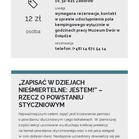
10, 32-821 Zaborów
uwagi
wymagana rezerwacja, kontakt
12 zł
w sprawie udostępnienia pola
kempingowego wyłącznie w
godzinach pracy Muzeum Dwór w
osoba
Dołędze
rezerwacja
telefon: (+48) 14 671 54 14
„ZAPISAĆ W DZIEJACH
NIEŚMIERTELNE: JESTEM!” –
RZECZ O POWSTANIU
STYCZNIOWYM
Najważniejszym celem zajęć jest krzewienie pamięci
o powstaniu styczniowym i jego bohaterach. W pierwszej
części lekcji uczniowie wysłuchają krótkiej prelekcji
na temat powstania styczniowego oraz o roli jaką odegrał
w nim dołęski dwór. Następnie uczestnicy dowiedzą się jak