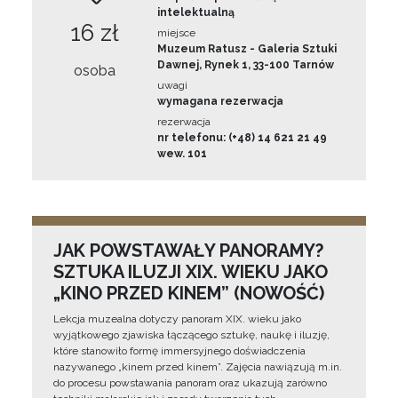
intelektualną
16 zł
miejsce
Muzeum Ratusz - Galeria Sztuki
Dawnej, Rynek 1, 33-100 Tarnów
osoba
uwagi
wymagana rezerwacja
rezerwacja
nr telefonu: (+48) 14 621 21 49
wew. 101
JAK POWSTAWAŁY PANORAMY?
SZTUKA ILUZJI XIX. WIEKU JAKO
„KINO PRZED KINEM” (NOWOŚĆ)
Lekcja muzealna dotyczy panoram XIX. wieku jako
wyjątkowego zjawiska łączącego sztukę, naukę i iluzję,
które stanowiło formę immersyjnego doświadczenia
nazywanego „kinem przed kinem”. Zajęcia nawiązują m.in.
do procesu powstawania panoram oraz ukazują zarówno