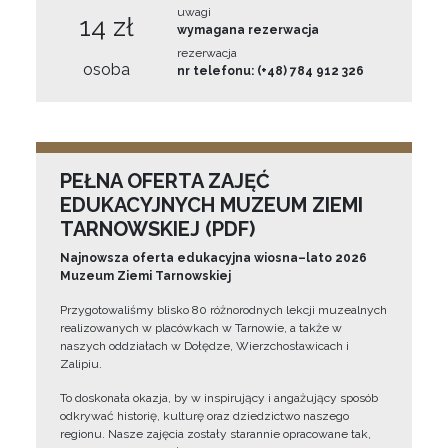
uwagi
14 zł
wymagana rezerwacja
rezerwacja
osoba
nr telefonu: (+48) 784 912 326
PEŁNA OFERTA ZAJĘĆ
EDUKACYJNYCH MUZEUM ZIEMI
TARNOWSKIEJ (PDF)
Najnowsza oferta edukacyjna wiosna–lato 2026
Muzeum Ziemi Tarnowskiej
Przygotowaliśmy blisko 80 różnorodnych lekcji muzealnych
realizowanych w placówkach w Tarnowie, a także w
naszych oddziałach w Dołędze, Wierzchosławicach i
Zalipiu.
To doskonała okazja, by w inspirujący i angażujący sposób
odkrywać historię, kulturę oraz dziedzictwo naszego
regionu. Nasze zajęcia zostały starannie opracowane tak,