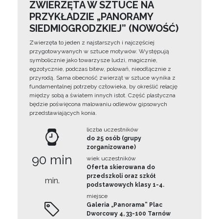
ZWIERZĘTA W SZTUCE NA
PRZYKŁADZIE „PANORAMY
SIEDMIOGRODZKIEJ” (NOWOŚĆ)
Zwierzęta to jeden z najstarszych i najczęściej
przygotowywanych w sztuce motywów. Występują
symbolicznie jako towarzysze ludzi, magicznie,
egzotycznie, podczas bitew, polowań, nieodłącznie z
przyrodą. Sama obecność zwierząt w sztuce wynika z
fundamentalnej potrzeby człowieka, by określić relację
między sobą a światem innych istot. Część plastyczna
będzie poświęcona malowaniu odlewów gipsowych
przedstawiających konia.
liczba uczestników
do 25 osób (grupy
zorganizowane)
90 min
wiek uczestników
Oferta skierowana do
przedszkoli oraz szkół
min.
podstawowych klasy 1-4.
miejsce
Galeria „Panorama” Plac
Dworcowy 4, 33-100 Tarnów