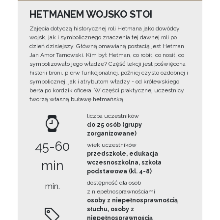
HETMANEM WOJSKO STOI
Zajęcia dotyczą historycznej roli Hetmana jako dowódcy
wojsk, jak i symbolicznego znaczenia tej dawnej roli po
dzień dzisiejszy. Główną omawianą postacią jest Hetman
Jan Amor Tarnowski. Kim był Hetman, co robił, co nosił, co
symbolizowało jego władze? Część lekcji jest poświęcona
historii broni, pierw funkcjonalnej, później czysto ozdobnej i
symbolicznej, jak i atrybutom władzy - od królewskiego
berła po kordzik oficera. W części praktycznej uczestnicy
tworzą własną buławę hetmańską.
liczba uczestników
do 25 osób (grupy
zorganizowane)
45-60
wiek uczestników
przedszkole, edukacja
min
wczesnoszkolna, szkoła
podstawowa (kl. 4-8)
dostępność dla osób
min.
z niepełnosprawnościami
osoby z niepełnosprawnością
słuchu, osoby z
niepełnosprawnością