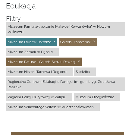
Edukacja
Filtry
Muzeum Pamiątek po Janie Matejce "Koryznówka" w Nowym
Wiśniczu
Muzeum Dwór w Dołędze
Galeria "Panorama"
Muzeum Zamek w Dębnie
Muzeum Ratusz - Galeria Sztuki Dawnej
Muzeum Historii Tarnowa i Regionu
Siedziba
Regionalne Centrum Edukacji o Pamięci im. gen. bryg. Zdzisława
Baszaka
Zagroda Felicji Curyłowej w Zalipiu
Muzeum Etnograficzne
Muzeum Wincentego Witosa w Wierzchosławicach