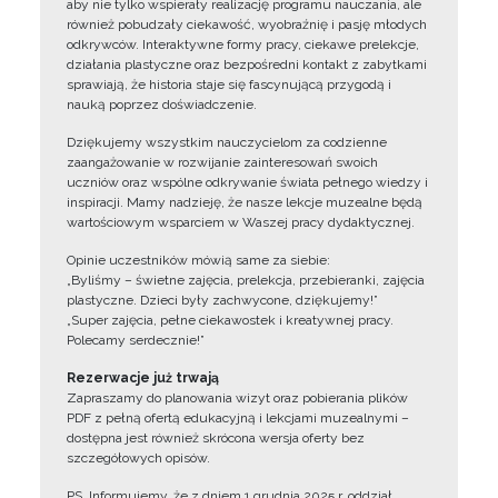
aby nie tylko wspierały realizację programu nauczania, ale
również pobudzały ciekawość, wyobraźnię i pasję młodych
odkrywców. Interaktywne formy pracy, ciekawe prelekcje,
działania plastyczne oraz bezpośredni kontakt z zabytkami
sprawiają, że historia staje się fascynującą przygodą i
nauką poprzez doświadczenie.
Dziękujemy wszystkim nauczycielom za codzienne
zaangażowanie w rozwijanie zainteresowań swoich
uczniów oraz wspólne odkrywanie świata pełnego wiedzy i
inspiracji. Mamy nadzieję, że nasze lekcje muzealne będą
wartościowym wsparciem w Waszej pracy dydaktycznej.
Opinie uczestników mówią same za siebie:
„Byliśmy – świetne zajęcia, prelekcja, przebieranki, zajęcia
plastyczne. Dzieci były zachwycone, dziękujemy!”
„Super zajęcia, pełne ciekawostek i kreatywnej pracy.
Polecamy serdecznie!”
Rezerwacje już trwają
Zapraszamy do planowania wizyt oraz pobierania plików
PDF z pełną ofertą edukacyjną i lekcjami muzealnymi –
dostępna jest również skrócona wersja oferty bez
szczegółowych opisów.
PS. Informujemy, że z dniem 1 grudnia 2025 r. oddział