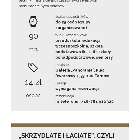
techniki malarskie jak i zasady tworzenia tych
monumentalnych obrazów.
liczba uczestników
do 25 osób (grupy
zorganizowane)
90
wiek uczestników
przedszkole, edukacja
wczesnoszkolna, szkoła
min.
podstawowa (kl. 4-8), szkoły
ponadpodstawowe, seniorzy
miejsce
Galeria „Panorama”, Plac
Dworcowy 4, 33-100 Tarnów
14 zł
uwagi
wymagana rezerwacja
osoba
rezerwacja
nr telefonu: (+48) 784 912 326
„SKRZYDLATE I ŁACIATE”, CZYLI