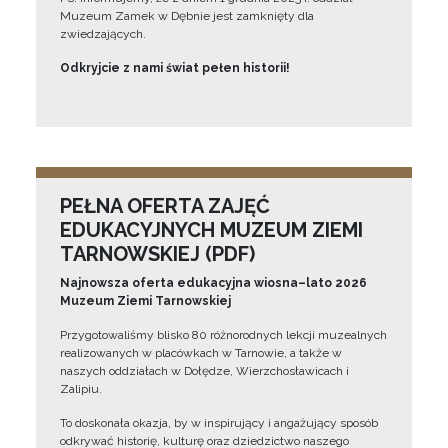
Muzeum Zamek w Dębnie jest zamknięty dla
zwiedzających.
Odkryjcie z nami świat pełen historii!
PEŁNA OFERTA ZAJĘĆ
EDUKACYJNYCH MUZEUM ZIEMI
TARNOWSKIEJ (PDF)
Najnowsza oferta edukacyjna wiosna–lato 2026
Muzeum Ziemi Tarnowskiej
Przygotowaliśmy blisko 80 różnorodnych lekcji muzealnych
realizowanych w placówkach w Tarnowie, a także w
naszych oddziałach w Dołędze, Wierzchosławicach i
Zalipiu.
To doskonała okazja, by w inspirujący i angażujący sposób
odkrywać historię, kulturę oraz dziedzictwo naszego