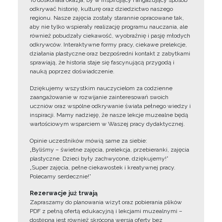
To doskonała okazja, by w inspirujący i angażujący sposób
odkrywać historię, kulturę oraz dziedzictwo naszego
regionu. Nasze zajęcia zostały starannie opracowane tak,
aby nie tylko wspierały realizację programu nauczania, ale
również pobudzały ciekawość, wyobraźnię i pasję młodych
odkrywców. Interaktywne formy pracy, ciekawe prelekcje,
działania plastyczne oraz bezpośredni kontakt z zabytkami
sprawiają, że historia staje się fascynującą przygodą i
nauką poprzez doświadczenie.
Dziękujemy wszystkim nauczycielom za codzienne
zaangażowanie w rozwijanie zainteresowań swoich
uczniów oraz wspólne odkrywanie świata pełnego wiedzy i
inspiracji. Mamy nadzieję, że nasze lekcje muzealne będą
wartościowym wsparciem w Waszej pracy dydaktycznej.
Opinie uczestników mówią same za siebie:
„Byliśmy – świetne zajęcia, prelekcja, przebieranki, zajęcia
plastyczne. Dzieci były zachwycone, dziękujemy!”
„Super zajęcia, pełne ciekawostek i kreatywnej pracy.
Polecamy serdecznie!”
Rezerwacje już trwają
Zapraszamy do planowania wizyt oraz pobierania plików
PDF z pełną ofertą edukacyjną i lekcjami muzealnymi –
dostępna jest również skrócona wersja oferty bez