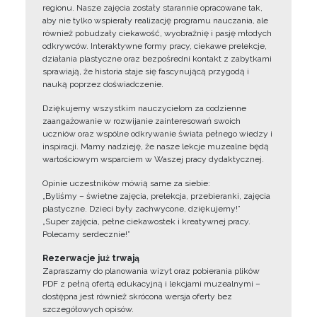
regionu. Nasze zajęcia zostały starannie opracowane tak,
aby nie tylko wspierały realizację programu nauczania, ale
również pobudzały ciekawość, wyobraźnię i pasję młodych
odkrywców. Interaktywne formy pracy, ciekawe prelekcje,
działania plastyczne oraz bezpośredni kontakt z zabytkami
sprawiają, że historia staje się fascynującą przygodą i
nauką poprzez doświadczenie.
Dziękujemy wszystkim nauczycielom za codzienne
zaangażowanie w rozwijanie zainteresowań swoich
uczniów oraz wspólne odkrywanie świata pełnego wiedzy i
inspiracji. Mamy nadzieję, że nasze lekcje muzealne będą
wartościowym wsparciem w Waszej pracy dydaktycznej.
Opinie uczestników mówią same za siebie:
„Byliśmy – świetne zajęcia, prelekcja, przebieranki, zajęcia
plastyczne. Dzieci były zachwycone, dziękujemy!”
„Super zajęcia, pełne ciekawostek i kreatywnej pracy.
Polecamy serdecznie!”
Rezerwacje już trwają
Zapraszamy do planowania wizyt oraz pobierania plików
PDF z pełną ofertą edukacyjną i lekcjami muzealnymi –
dostępna jest również skrócona wersja oferty bez
szczegółowych opisów.