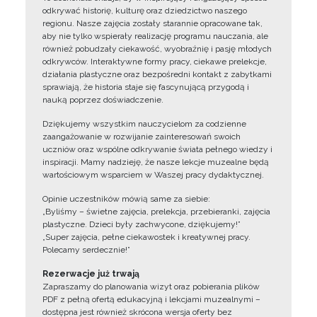
odkrywać historię, kulturę oraz dziedzictwo naszego
regionu. Nasze zajęcia zostały starannie opracowane tak,
aby nie tylko wspierały realizację programu nauczania, ale
również pobudzały ciekawość, wyobraźnię i pasję młodych
odkrywców. Interaktywne formy pracy, ciekawe prelekcje,
działania plastyczne oraz bezpośredni kontakt z zabytkami
sprawiają, że historia staje się fascynującą przygodą i
nauką poprzez doświadczenie.
Dziękujemy wszystkim nauczycielom za codzienne
zaangażowanie w rozwijanie zainteresowań swoich
uczniów oraz wspólne odkrywanie świata pełnego wiedzy i
inspiracji. Mamy nadzieję, że nasze lekcje muzealne będą
wartościowym wsparciem w Waszej pracy dydaktycznej.
Opinie uczestników mówią same za siebie:
„Byliśmy – świetne zajęcia, prelekcja, przebieranki, zajęcia
plastyczne. Dzieci były zachwycone, dziękujemy!”
„Super zajęcia, pełne ciekawostek i kreatywnej pracy.
Polecamy serdecznie!”
Rezerwacje już trwają
Zapraszamy do planowania wizyt oraz pobierania plików
PDF z pełną ofertą edukacyjną i lekcjami muzealnymi –
dostępna jest również skrócona wersja oferty bez