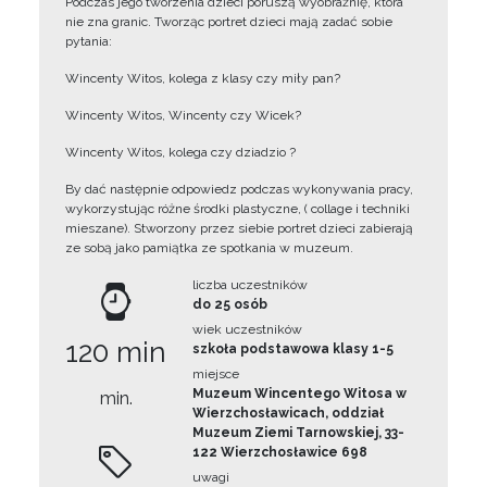
Podczas jego tworzenia dzieci poruszą wyobraźnię, która
nie zna granic. Tworząc portret dzieci mają zadać sobie
pytania:
Wincenty Witos, kolega z klasy czy miły pan?
Wincenty Witos, Wincenty czy Wicek?
Wincenty Witos, kolega czy dziadzio ?
By dać następnie odpowiedz podczas wykonywania pracy,
wykorzystując różne środki plastyczne, ( collage i techniki
mieszane). Stworzony przez siebie portret dzieci zabierają
ze sobą jako pamiątka ze spotkania w muzeum.
liczba uczestników
do 25 osób
wiek uczestników
120 min
szkoła podstawowa klasy 1-5
miejsce
Muzeum Wincentego Witosa w
min.
Wierzchosławicach, oddział
Muzeum Ziemi Tarnowskiej, 33-
122 Wierzchosławice 698
uwagi