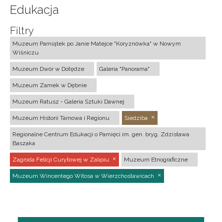
Edukacja
Filtry
Muzeum Pamiątek po Janie Matejce "Koryznówka" w Nowym
Wiśniczu
Muzeum Dwór w Dołędze
Galeria "Panorama"
Muzeum Zamek w Dębnie
Muzeum Ratusz - Galeria Sztuki Dawnej
Muzeum Historii Tarnowa i Regionu
Siedziba
Regionalne Centrum Edukacji o Pamięci im. gen. bryg. Zdzisława
Baszaka
Zagroda Felicji Curyłowej w Zalipiu
Muzeum Etnograficzne
Muzeum Wincentego Witosa w Wierzchosławicach