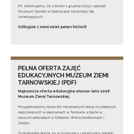
PS. Informujemy, że z dniem 1 grudnia 2025 r. oddział
Muzeum Zamek w Dębnie jest zamknięty dla
zwiedzających.
Odkryjcie z nami świat pełen historii!
PEŁNA OFERTA ZAJĘĆ
EDUKACYJNYCH MUZEUM ZIEMI
TARNOWSKIEJ (PDF)
Najnowsza oferta edukacyjna wiosna–lato 2026
Muzeum Ziemi Tarnowskiej
Przygotowaliśmy blisko 80 różnorodnych lekcji muzealnych
realizowanych w placówkach w Tarnowie, a także w
naszych oddziałach w Dołędze, Wierzchosławicach i
Zalipiu.
To doskonała okazja, by w inspirujący i angażujący sposób