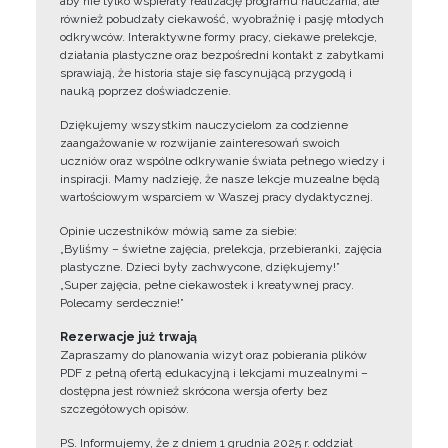
aby nie tylko wspierały realizację programu nauczania, ale
również pobudzały ciekawość, wyobraźnię i pasję młodych
odkrywców. Interaktywne formy pracy, ciekawe prelekcje,
działania plastyczne oraz bezpośredni kontakt z zabytkami
sprawiają, że historia staje się fascynującą przygodą i
nauką poprzez doświadczenie.
Dziękujemy wszystkim nauczycielom za codzienne
zaangażowanie w rozwijanie zainteresowań swoich
uczniów oraz wspólne odkrywanie świata pełnego wiedzy i
inspiracji. Mamy nadzieję, że nasze lekcje muzealne będą
wartościowym wsparciem w Waszej pracy dydaktycznej.
Opinie uczestników mówią same za siebie:
„Byliśmy – świetne zajęcia, prelekcja, przebieranki, zajęcia
plastyczne. Dzieci były zachwycone, dziękujemy!”
„Super zajęcia, pełne ciekawostek i kreatywnej pracy.
Polecamy serdecznie!”
Rezerwacje już trwają
Zapraszamy do planowania wizyt oraz pobierania plików
PDF z pełną ofertą edukacyjną i lekcjami muzealnymi –
dostępna jest również skrócona wersja oferty bez
szczegółowych opisów.
PS. Informujemy, że z dniem 1 grudnia 2025 r. oddział