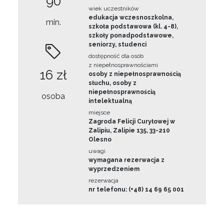
90
wiek uczestników
edukacja wczesnoszkolna,
min.
szkoła podstawowa (kl. 4-8),
szkoły ponadpodstawowe,
seniorzy, studenci
dostępność dla osób
z niepełnosprawnościami
16 zł
osoby z niepełnosprawnością
słuchu, osoby z
niepełnosprawnością
osoba
intelektualną
miejsce
Zagroda Felicji Curyłowej w
Zalipiu, Zalipie 135, 33-210
Olesno
uwagi
wymagana rezerwacja z
wyprzedzeniem
rezerwacja
nr telefonu: (+48) 14 69 65 001