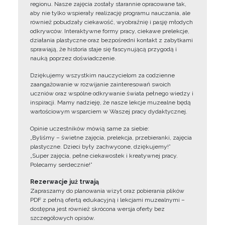
regionu. Nasze zajęcia zostały starannie opracowane tak,
aby nie tylko wspierały realizację programu nauczania, ale
również pobudzały ciekawość, wyobraźnię i pasję młodych
odkrywców. Interaktywne formy pracy, ciekawe prelekcje,
działania plastyczne oraz bezpośredni kontakt z zabytkami
sprawiają, że historia staje się fascynującą przygodą i
nauką poprzez doświadczenie.
Dziękujemy wszystkim nauczycielom za codzienne
zaangażowanie w rozwijanie zainteresowań swoich
uczniów oraz wspólne odkrywanie świata pełnego wiedzy i
inspiracji. Mamy nadzieję, że nasze lekcje muzealne będą
wartościowym wsparciem w Waszej pracy dydaktycznej.
Opinie uczestników mówią same za siebie:
„Byliśmy – świetne zajęcia, prelekcja, przebieranki, zajęcia
plastyczne. Dzieci były zachwycone, dziękujemy!”
„Super zajęcia, pełne ciekawostek i kreatywnej pracy.
Polecamy serdecznie!”
Rezerwacje już trwają
Zapraszamy do planowania wizyt oraz pobierania plików
PDF z pełną ofertą edukacyjną i lekcjami muzealnymi –
dostępna jest również skrócona wersja oferty bez
szczegółowych opisów.