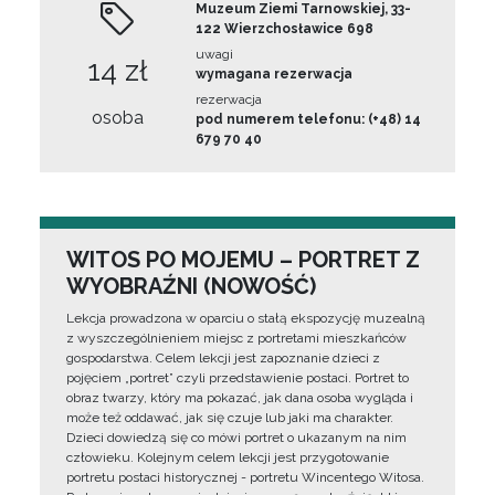
Muzeum Ziemi Tarnowskiej, 33-
122 Wierzchosławice 698
uwagi
14 zł
wymagana rezerwacja
rezerwacja
osoba
pod numerem telefonu: (+48) 14
679 70 40
WITOS PO MOJEMU – PORTRET Z
WYOBRAŹNI (NOWOŚĆ)
Lekcja prowadzona w oparciu o stałą ekspozycję muzealną
z wyszczególnieniem miejsc z portretami mieszkańców
gospodarstwa. Celem lekcji jest zapoznanie dzieci z
pojęciem „portret” czyli przedstawienie postaci. Portret to
obraz twarzy, który ma pokazać, jak dana osoba wygląda i
może też oddawać, jak się czuje lub jaki ma charakter.
Dzieci dowiedzą się co mówi portret o ukazanym na nim
człowieku. Kolejnym celem lekcji jest przygotowanie
portretu postaci historycznej - portretu Wincentego Witosa.