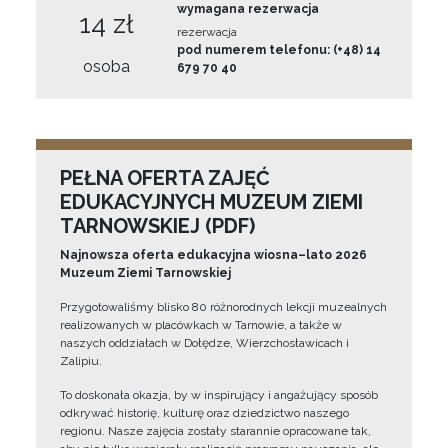
wymagana rezerwacja
14 zł
rezerwacja
pod numerem telefonu: (+48) 14
osoba
679 70 40
PEŁNA OFERTA ZAJĘĆ
EDUKACYJNYCH MUZEUM ZIEMI
TARNOWSKIEJ (PDF)
Najnowsza oferta edukacyjna wiosna–lato 2026
Muzeum Ziemi Tarnowskiej
Przygotowaliśmy blisko 80 różnorodnych lekcji muzealnych
realizowanych w placówkach w Tarnowie, a także w
naszych oddziałach w Dołędze, Wierzchosławicach i
Zalipiu.
To doskonała okazja, by w inspirujący i angażujący sposób
odkrywać historię, kulturę oraz dziedzictwo naszego
regionu. Nasze zajęcia zostały starannie opracowane tak,