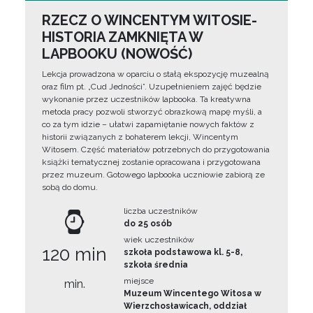
RZECZ O WINCENTYM WITOSIE-
HISTORIA ZAMKNIĘTA W
LAPBOOKU (NOWOŚĆ)
Lekcja prowadzona w oparciu o stałą ekspozycję muzealną
oraz film pt. „Cud Jedności”. Uzupełnieniem zajęć będzie
wykonanie przez uczestników lapbooka. Ta kreatywna
metoda pracy pozwoli stworzyć obrazkową mapę myśli, a
co za tym idzie – ułatwi zapamiętanie nowych faktów z
historii związanych z bohaterem lekcji, Wincentym
Witosem. Część materiałów potrzebnych do przygotowania
książki tematycznej zostanie opracowana i przygotowana
przez muzeum. Gotowego lapbooka uczniowie zabiorą ze
sobą do domu.
liczba uczestników
do 25 osób
wiek uczestników
120 min
szkoła podstawowa kl. 5-8,
szkoła średnia
miejsce
min.
Muzeum Wincentego Witosa w
Wierzchosławicach, oddział