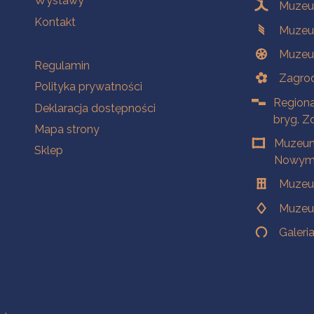
Wystawy
Muzeum
Kontakt
Muzeu
Muzeu
Na skróty
Regulamin
Zagrod
Polityka prywatności
Regiona
Deklaracja dostępności
bryg. Z
Mapa strony
Muzeum
Sklep
Nowym 
Muzeu
Muzeu
Galeri