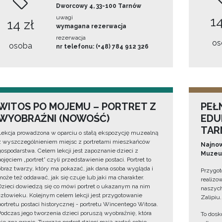
Dworcowy 4, 33-100 Tarnów
uwagi
14
14 zł
wymagana rezerwacja
rezerwacja
os
osoba
nr telefonu: (+48) 784 912 326
WITOS PO MOJEMU – PORTRET Z
PEŁ
WYOBRAŹNI (NOWOŚĆ)
EDU
TAR
Lekcja prowadzona w oparciu o stałą ekspozycję muzealną
z wyszczególnieniem miejsc z portretami mieszkańców
Najnow
gospodarstwa. Celem lekcji jest zapoznanie dzieci z
Muzeum
pojęciem „portret” czyli przedstawienie postaci. Portret to
obraz twarzy, który ma pokazać, jak dana osoba wygląda i
Przygot
może też oddawać, jak się czuje lub jaki ma charakter.
realizo
Dzieci dowiedzą się co mówi portret o ukazanym na nim
naszych
człowieku. Kolejnym celem lekcji jest przygotowanie
Zalipiu.
portretu postaci historycznej - portretu Wincentego Witosa.
Podczas jego tworzenia dzieci poruszą wyobraźnię, która
To dosk