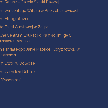
 Ratusz - Galeria Sztuki Dawnej
m Wincentego Witosa w Wierzchosławicach
m Etnograficzne
a Felicji Curyłowej w Zalipiu
lne Centrum Edukacji o Pamięci im. gen.
dzisława Baszaka
 Pamiątek po Janie Matejce "Koryznówka" w
Wiśniczu
m Dwór w Dołędze
m Zamek w Dębnie
a "Panorama"