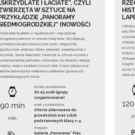
„SKRZYDLATE I ŁACIATE”, CZYLI
RZE
ZWIERZĘTA W SZTUCE NA
HIS
PRZYKŁADZIE „PANORAMY
LAP
SIEDMIOGRODZKIEJ” (NOWOŚĆ)
Lekcja 
oraz fi
Zwierzęta to jeden z najstarszych i najczęściej
wykonan
przygotowywanych w sztuce motywów. Występują
metoda 
symbolicznie jako towarzysze ludzi, magicznie,
co za t
egzotycznie, podczas bitew, polowań, nieodłącznie z
histori
przyrodą. Sama obecność zwierząt w sztuce wynika z
Witosem
fundamentalnej potrzeby człowieka, by określić relację
książki
między sobą a światem innych istot. Część plastyczna
przez m
będzie poświęcona malowaniu odlewów gipsowych
sobą do
przedstawiających konia.
liczba uczestników
do 25 osób (grupy
zorganizowane)
120
90 min
wiek uczestników
Oferta skierowana do
przedszkoli oraz szkół
m
min.
podstawowych klasy 1-4.
miejsce
Galeria „Panorama” Plac