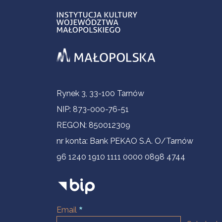
Informacje kontaktowe
Rynek 3, 33-100 Tarnów
NIP: 873-000-76-51
REGON: 850012309
nr konta: Bank PEKAO S.A. O/Tarnów
96 1240 1910 1111 0000 0898 4744
Email