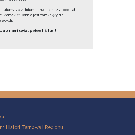
ormujemy, że z dniem 1 grudnia 2025 r. oddział
 Zamek w Dębnie jest zamknięty dla
jących.
ie z nami świat pełen historii!
ba
 Historii Tarnowa i Regionu