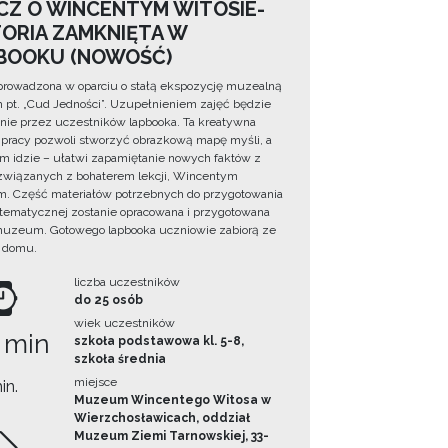
CZ O WINCENTYM WITOSIE-
TORIA ZAMKNIĘTA W
BOOKU (NOWOŚĆ)
prowadzona w oparciu o stałą ekspozycję muzealną
lm pt. „Cud Jedności”. Uzupełnieniem zajęć będzie
ie przez uczestników lapbooka. Ta kreatywna
pracy pozwoli stworzyć obrazkową mapę myśli, a
ym idzie – ułatwi zapamiętanie nowych faktów z
i związanych z bohaterem lekcji, Wincentym
. Część materiałów potrzebnych do przygotowania
 tematycznej zostanie opracowana i przygotowana
uzeum. Gotowego lapbooka uczniowie zabiorą ze
 domu.
liczba uczestników
do 25 osób
wiek uczestników
 min
szkoła podstawowa kl. 5-8,
szkoła średnia
miejsce
in.
Muzeum Wincentego Witosa w
Wierzchosławicach, oddział
Muzeum Ziemi Tarnowskiej, 33-