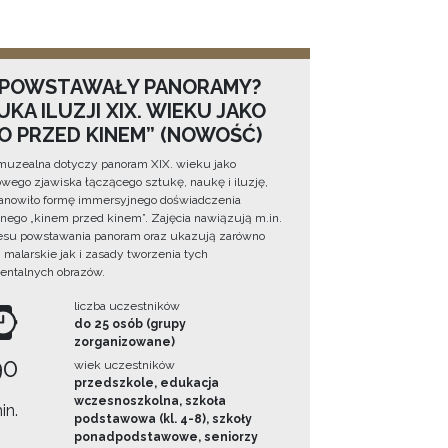
 POWSTAWAŁY PANORAMY?
KA ILUZJI XIX. WIEKU JAKO
NO PRZED KINEM” (NOWOŚĆ)
muzealna dotyczy panoram XIX. wieku jako
wego zjawiska łączącego sztukę, naukę i iluzję,
tanowiło formę immersyjnego doświadczenia
ego „kinem przed kinem”. Zajęcia nawiązują m.in.
esu powstawania panoram oraz ukazują zarówno
i malarskie jak i zasady tworzenia tych
ntalnych obrazów.
liczba uczestników
do 25 osób (grupy
zorganizowane)
90
wiek uczestników
przedszkole, edukacja
wczesnoszkolna, szkoła
in.
podstawowa (kl. 4-8), szkoły
ponadpodstawowe, seniorzy