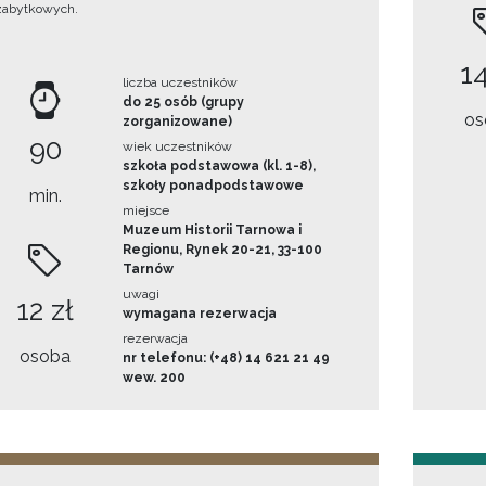
zabytkowych.
14
liczba uczestników
do 25 osób (grupy
os
zorganizowane)
90
wiek uczestników
szkoła podstawowa (kl. 1-8),
szkoły ponadpodstawowe
min.
miejsce
Muzeum Historii Tarnowa i
Regionu, Rynek 20-21, 33-100
Tarnów
uwagi
12 zł
wymagana rezerwacja
rezerwacja
osoba
nr telefonu: (+48) 14 621 21 49
wew. 200