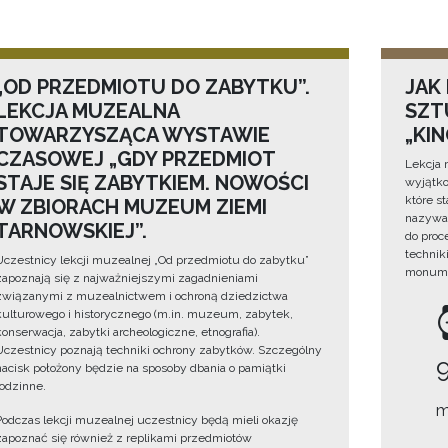
„OD PRZEDMIOTU DO ZABYTKU”.
JAK
LEKCJA MUZEALNA
SZTU
TOWARZYSZĄCA WYSTAWIE
„KI
CZASOWEJ „GDY PRZEDMIOT
Lekcja 
STAJE SIĘ ZABYTKIEM. NOWOŚCI
wyjątko
które s
W ZBIORACH MUZEUM ZIEMI
nazywan
TARNOWSKIEJ”.
do proc
technik
Uczestnicy lekcji muzealnej „Od przedmiotu do zabytku”
monume
zapoznają się z najważniejszymi zagadnieniami
związanymi z muzealnictwem i ochroną dziedzictwa
kulturowego i historycznego (m.in. muzeum, zabytek,
konserwacja, zabytki archeologiczne, etnografia).
Uczestnicy poznają techniki ochrony zabytków. Szczególny
nacisk położony będzie na sposoby dbania o pamiątki
rodzinne.
m
Podczas lekcji muzealnej uczestnicy będą mieli okazję
zapoznać się również z replikami przedmiotów