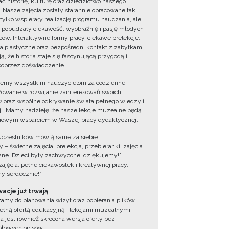
ć historię, kulturę oraz dziedzictwo naszego
. Nasze zajęcia zostały starannie opracowane tak,
 tylko wspierały realizację programu nauczania, ale
 pobudzały ciekawość, wyobraźnię i pasję młodych
ów. Interaktywne formy pracy, ciekawe prelekcje,
ia plastyczne oraz bezpośredni kontakt z zabytkami
ą, że historia staje się fascynującą przygodą i
oprzez doświadczenie.
jemy wszystkim nauczycielom za codzienne
owanie w rozwijanie zainteresowań swoich
 oraz wspólne odkrywanie świata pełnego wiedzy i
cji. Mamy nadzieję, że nasze lekcje muzealne będą
iowym wsparciem w Waszej pracy dydaktycznej.
uczestników mówią same za siebie:
 – świetne zajęcia, prelekcja, przebieranki, zajęcia
zne. Dzieci były zachwycone, dziękujemy!”
zajęcia, pełne ciekawostek i kreatywnej pracy.
y serdecznie!”
acje już trwają
amy do planowania wizyt oraz pobierania plików
ełną ofertą edukacyjną i lekcjami muzealnymi –
a jest również skrócona wersja oferty bez
łowych opisów.