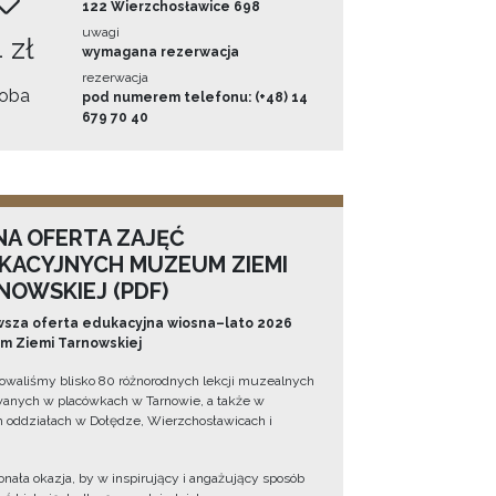
122 Wierzchosławice 698
uwagi
 zł
wymagana rezerwacja
rezerwacja
oba
pod numerem telefonu: (+48) 14
679 70 40
NA OFERTA ZAJĘĆ
KACYJNYCH MUZEUM ZIEMI
NOWSKIEJ (PDF)
sza oferta edukacyjna wiosna–lato 2026
 Ziemi Tarnowskiej
owaliśmy blisko 80 różnorodnych lekcji muzealnych
wanych w placówkach w Tarnowie, a także w
 oddziałach w Dołędze, Wierzchosławicach i
onała okazja, by w inspirujący i angażujący sposób