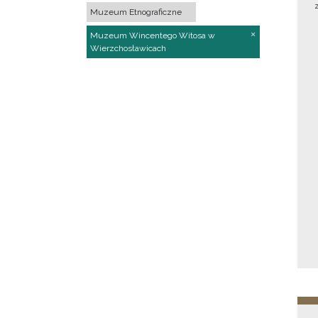
Muzeum Etnograficzne
Muzeum Wincentego Witosa w
Wierzchosławicach