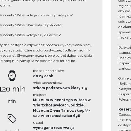
nie zna granic. Tworząc portret dzieci mają zadać sobie
odkrywa
pytania:
regionu
aby nie
Wincenty Witos, kolega z klasy czy miły pan?
również
odkrywc
Wincenty Witos, Wincenty czy Wicek?
działan
sprawiaj
Wincenty Witos, kolega czy dziadzio ?
nauką p
By dać następnie odpowiedz podczas wykonywania pracy,
Dzięku
wykorzystując różne środki plastyczne, ( collage i techniki
zaangaż
mieszane). Stworzony przez siebie portret dzieci zabierają
uczniów
ze sobą jako pamiątka ze spotkania w muzeum.
inspira
wartośc
liczba uczestników
do 25 osób
Opinie 
wiek uczestników
„Byliśmy
120 min
szkoła podstawowa klasy 1-5
plastyc
„Super 
miejsce
Polecam
Muzeum Wincentego Witosa w
min.
Wierzchosławicach, oddział
Rezerw
Muzeum Ziemi Tarnowskiej, 33-
Zaprasz
122 Wierzchosławice 698
PDF z p
uwagi
dostępn
wymagana rezerwacja
szczegó