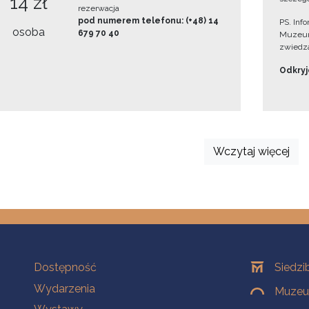
14 zł
rezerwacja
pod numerem telefonu: (+48) 14
PS. Inf
osoba
679 70 40
Muzeum
zwiedza
Odkryjc
Wczytaj więcej
Na skróty
Oddziały
Dostępność
Siedzi
Wydarzenia
Muzeum