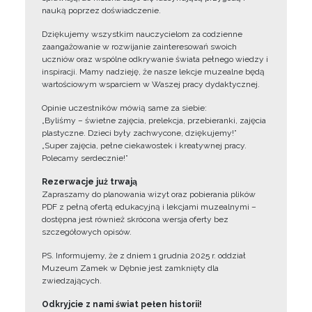
nauką poprzez doświadczenie.
Dziękujemy wszystkim nauczycielom za codzienne
zaangażowanie w rozwijanie zainteresowań swoich
uczniów oraz wspólne odkrywanie świata pełnego wiedzy i
inspiracji. Mamy nadzieję, że nasze lekcje muzealne będą
wartościowym wsparciem w Waszej pracy dydaktycznej.
Opinie uczestników mówią same za siebie:
„Byliśmy – świetne zajęcia, prelekcja, przebieranki, zajęcia
plastyczne. Dzieci były zachwycone, dziękujemy!”
„Super zajęcia, pełne ciekawostek i kreatywnej pracy.
Polecamy serdecznie!”
Rezerwacje już trwają
Zapraszamy do planowania wizyt oraz pobierania plików
PDF z pełną ofertą edukacyjną i lekcjami muzealnymi –
dostępna jest również skrócona wersja oferty bez
szczegółowych opisów.
PS. Informujemy, że z dniem 1 grudnia 2025 r. oddział
Muzeum Zamek w Dębnie jest zamknięty dla
zwiedzających.
Odkryjcie z nami świat pełen historii!