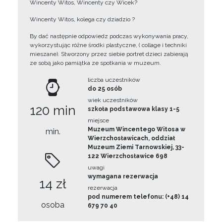
Wincenty Witos, Wincenty czy Wicek?
Wincenty Witos, kolega czy dziadzio ?
By dać następnie odpowiedz podczas wykonywania pracy,
wykorzystując różne środki plastyczne, ( collage i techniki
mieszane). Stworzony przez siebie portret dzieci zabierają
ze sobą jako pamiątka ze spotkania w muzeum.
liczba uczestników
do 25 osób
wiek uczestników
120 min
szkoła podstawowa klasy 1-5
miejsce
Muzeum Wincentego Witosa w
min.
Wierzchosławicach, oddział
Muzeum Ziemi Tarnowskiej, 33-
122 Wierzchosławice 698
uwagi
wymagana rezerwacja
14 zł
rezerwacja
pod numerem telefonu: (+48) 14
osoba
679 70 40