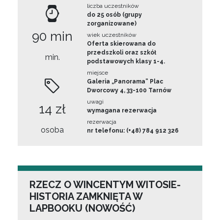
liczba uczestników
do 25 osób (grupy
zorganizowane)
90 min
wiek uczestników
Oferta skierowana do
przedszkoli oraz szkół
min.
podstawowych klasy 1-4.
miejsce
Galeria „Panorama” Plac
Dworcowy 4, 33-100 Tarnów
uwagi
14 zł
wymagana rezerwacja
rezerwacja
osoba
nr telefonu: (+48) 784 912 326
RZECZ O WINCENTYM WITOSIE-
HISTORIA ZAMKNIĘTA W
LAPBOOKU (NOWOŚĆ)