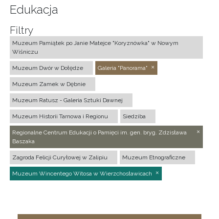
Edukacja
Filtry
Muzeum Pamiątek po Janie Matejce "Koryznówka" w Nowym
Wiśniczu
Muzeum Dwór w Dołędze
Galeria "Panorama"
Muzeum Zamek w Dębnie
Muzeum Ratusz - Galeria Sztuki Dawnej
Muzeum Historii Tarnowa i Regionu
Siedziba
Regionalne Centrum Edukacji o Pamięci im. gen. bryg. Zdzisława
Baszaka
Zagroda Felicji Curyłowej w Zalipiu
Muzeum Etnograficzne
Muzeum Wincentego Witosa w Wierzchosławicach