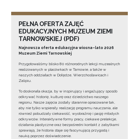
PEŁNA OFERTA ZAJĘĆ
EDUKACYJNYCH MUZEUM ZIEMI
TARNOWSKIEJ (PDF)
Najnowsza oferta edukacyjna wiosna–lato 2026
Muzeum Ziemi Tarnowskiej
Przygotowaliśmy blisko 80 różnorodnych lekcji muzealnych
realizowanych w placówkach w Tarnowie, a także w
naszych oddziałach w Dołędze, Wierzchosławicach i
Zalipiu.
To doskonała okazja, by w inspirujący i angażujący sposób
odkrywać historię, kulturę oraz dziedzictwo naszego
regionu. Nasze zajęcia zostały starannie opracowane tak,
aby nie tylko wspierały realizację programu nauczania, ale
również pobudzały ciekawość, wyobraźnię i pasję młodych
odkrywców. Interaktywne formy pracy, ciekawe prelekcje,
działania plastyczne oraz bezpośredni kontakt z zabytkami
sprawiają, że historia staje się fascynującą przygodą i
nauką poprzez doświadczenie.