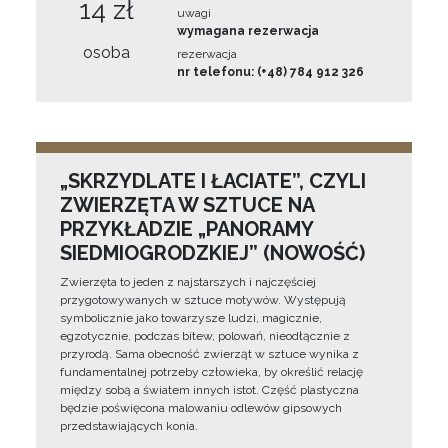
14 zł
uwagi
wymagana rezerwacja
osoba
rezerwacja
nr telefonu: (+48) 784 912 326
„SKRZYDLATE I ŁACIATE”, CZYLI
ZWIERZĘTA W SZTUCE NA
PRZYKŁADZIE „PANORAMY
SIEDMIOGRODZKIEJ” (NOWOŚĆ)
Zwierzęta to jeden z najstarszych i najczęściej
przygotowywanych w sztuce motywów. Występują
symbolicznie jako towarzysze ludzi, magicznie,
egzotycznie, podczas bitew, polowań, nieodłącznie z
przyrodą. Sama obecność zwierząt w sztuce wynika z
fundamentalnej potrzeby człowieka, by określić relację
między sobą a światem innych istot. Część plastyczna
będzie poświęcona malowaniu odlewów gipsowych
przedstawiających konia.