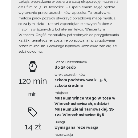
Lekcja prowadzona w oparciu o stałą ekspozycję muzealną
oraz film pt. „Cud Jedności”. Uzupełnieniem zajęć będzie
wykonanie przez uczestników lapbooka. Ta kreatywna
metoda pracy pozwoli stworzyć obrazkową mapę myśli, a
co za tym idzie – ułatwi zapamiętanie nowych faktów z
historii związanych z bohaterem lekcji, Wincentym
Witosem. Część materiałów potrzebnych do przygotowania
książki tematycznej zostanie opracowana i przygotowana
przez muzeum. Gotowego lapbooka uczniowie zabiorą ze
sobą do domu.
liczba uczestników
do 25 osób
wiek uczestników
120 min
szkoła podstawowa kl. 5-8,
szkoła średnia
miejsce
min.
Muzeum Wincentego Witosa w
Wierzchosławicach, oddział
Muzeum Ziemi Tarnowskiej, 33-
122 Wierzchosławice 698
uwagi
14 zł
wymagana rezerwacja
rezerwacja