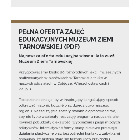
PEŁNA OFERTA ZAJĘĆ
EDUKACYJNYCH MUZEUM ZIEMI
TARNOWSKIEJ (PDF)
Najnowsza oferta edukacyjna wiosna–lato 2026
Muzeum Ziemi Tarnowskiej
Przygotowaliśmy blisko 80 różnorodnych lekcji muzealnych
realizowanych w placówkach w Tarnowie, a także w
naszych oddziałach w Dołędze, Wierzchosławicach i
Zalipiu.
To doskonała okazja, by w inspirujący i angażujący sposób
odkrywać historię, kulturę oraz dziedzictwo naszego
regionu. Nasze zajęcia zostały starannie opracowane tak,
aby nie tylko wspierały realizację programu nauczania, ale
również pobudzały ciekawość, wyobraźnię i pasję młodych
odkrywców. Interaktywne formy pracy, ciekawe prelekcje,
działania plastyczne oraz bezpośredni kontakt z zabytkami
sprawiają, że historia staje się fascynującą przygodą i