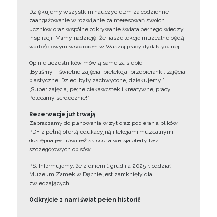
Dziękujemy wszystkim nauczycielom za codzienne
zaangażowanie w rozwijanie zainteresowań swoich
uczniów oraz wspólne odkrywanie świata pełnego wiedzy i
inspiracji. Mamy nadzieję, że nasze lekcje muzealne będą
wartościowym wsparciem w Waszej pracy dydaktycznej.
Opinie uczestników mówią same za siebie:
„Byliśmy – świetne zajęcia, prelekcja, przebieranki, zajęcia
plastyczne. Dzieci były zachwycone, dziękujemy!”
„Super zajęcia, pełne ciekawostek i kreatywnej pracy.
Polecamy serdecznie!”
Rezerwacje już trwają
Zapraszamy do planowania wizyt oraz pobierania plików
PDF z pełną ofertą edukacyjną i lekcjami muzealnymi –
dostępna jest również skrócona wersja oferty bez
szczegółowych opisów.
PS. Informujemy, że z dniem 1 grudnia 2025 r. oddział
Muzeum Zamek w Dębnie jest zamknięty dla
zwiedzających.
Odkryjcie z nami świat pełen historii!