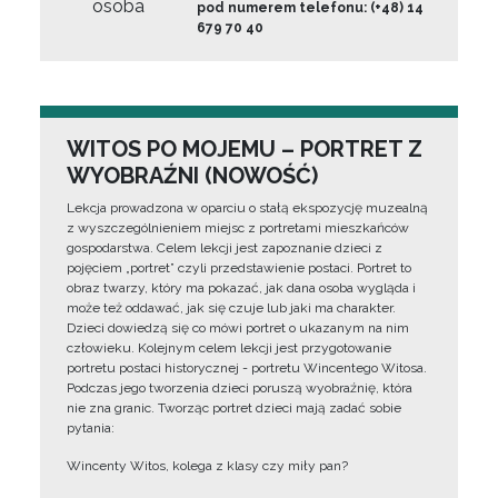
osoba
pod numerem telefonu: (+48) 14
679 70 40
WITOS PO MOJEMU – PORTRET Z
WYOBRAŹNI (NOWOŚĆ)
Lekcja prowadzona w oparciu o stałą ekspozycję muzealną
z wyszczególnieniem miejsc z portretami mieszkańców
gospodarstwa. Celem lekcji jest zapoznanie dzieci z
pojęciem „portret” czyli przedstawienie postaci. Portret to
obraz twarzy, który ma pokazać, jak dana osoba wygląda i
może też oddawać, jak się czuje lub jaki ma charakter.
Dzieci dowiedzą się co mówi portret o ukazanym na nim
człowieku. Kolejnym celem lekcji jest przygotowanie
portretu postaci historycznej - portretu Wincentego Witosa.
Podczas jego tworzenia dzieci poruszą wyobraźnię, która
nie zna granic. Tworząc portret dzieci mają zadać sobie
pytania:
Wincenty Witos, kolega z klasy czy miły pan?