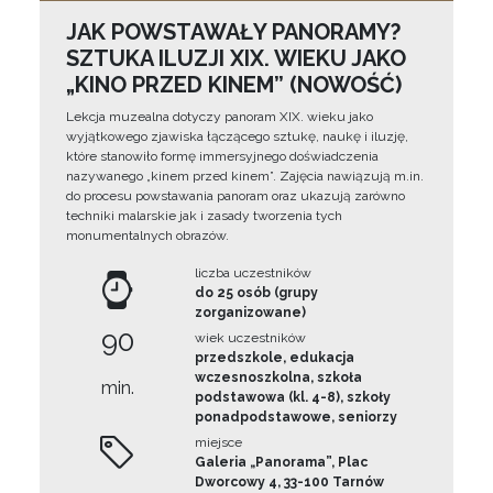
JAK POWSTAWAŁY PANORAMY?
SZTUKA ILUZJI XIX. WIEKU JAKO
„KINO PRZED KINEM” (NOWOŚĆ)
Lekcja muzealna dotyczy panoram XIX. wieku jako
wyjątkowego zjawiska łączącego sztukę, naukę i iluzję,
które stanowiło formę immersyjnego doświadczenia
nazywanego „kinem przed kinem”. Zajęcia nawiązują m.in.
do procesu powstawania panoram oraz ukazują zarówno
techniki malarskie jak i zasady tworzenia tych
monumentalnych obrazów.
liczba uczestników
do 25 osób (grupy
zorganizowane)
90
wiek uczestników
przedszkole, edukacja
wczesnoszkolna, szkoła
min.
podstawowa (kl. 4-8), szkoły
ponadpodstawowe, seniorzy
miejsce
Galeria „Panorama”, Plac
Dworcowy 4, 33-100 Tarnów