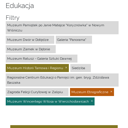
Edukacja
Filtry
Muzeum Pamiątek po Janie Matejce "Koryznówka" w Nowym
Wiśniczu
Muzeum Dwór w Dołędze
Galeria "Panorama"
Muzeum Zamek w Dębnie
Muzeum Ratusz - Galeria Sztuki Dawnej
Muzeum Historii Tarnowa i Regionu
Siedziba
Regionalne Centrum Edukacji o Pamięci im. gen. bryg. Zdzisława
Baszaka
Zagroda Felicji Curyłowej w Zalipiu
Muzeum Etnograficzne
Muzeum Wincentego Witosa w Wierzchosławicach