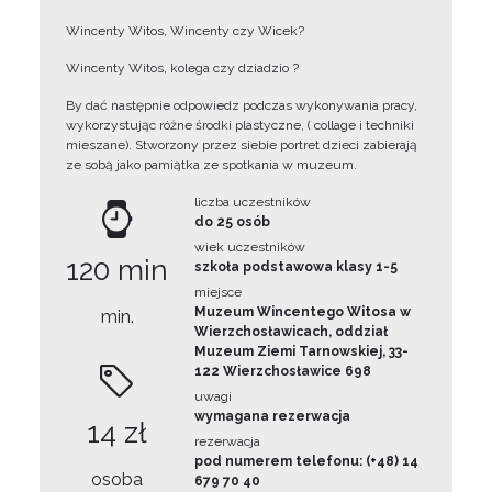
Wincenty Witos, Wincenty czy Wicek?
Wincenty Witos, kolega czy dziadzio ?
By dać następnie odpowiedz podczas wykonywania pracy,
wykorzystując różne środki plastyczne, ( collage i techniki
mieszane). Stworzony przez siebie portret dzieci zabierają
ze sobą jako pamiątka ze spotkania w muzeum.
liczba uczestników
do 25 osób
wiek uczestników
120 min
szkoła podstawowa klasy 1-5
miejsce
Muzeum Wincentego Witosa w
min.
Wierzchosławicach, oddział
Muzeum Ziemi Tarnowskiej, 33-
122 Wierzchosławice 698
uwagi
wymagana rezerwacja
14 zł
rezerwacja
pod numerem telefonu: (+48) 14
osoba
679 70 40