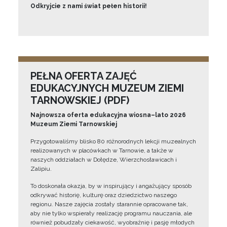
Odkryjcie z nami świat pełen historii!
PEŁNA OFERTA ZAJĘĆ
EDUKACYJNYCH MUZEUM ZIEMI
TARNOWSKIEJ (PDF)
Najnowsza oferta edukacyjna wiosna–lato 2026
Muzeum Ziemi Tarnowskiej
Przygotowaliśmy blisko 80 różnorodnych lekcji muzealnych
realizowanych w placówkach w Tarnowie, a także w
naszych oddziałach w Dołędze, Wierzchosławicach i
Zalipiu.
To doskonała okazja, by w inspirujący i angażujący sposób
odkrywać historię, kulturę oraz dziedzictwo naszego
regionu. Nasze zajęcia zostały starannie opracowane tak,
aby nie tylko wspierały realizację programu nauczania, ale
również pobudzały ciekawość, wyobraźnię i pasję młodych