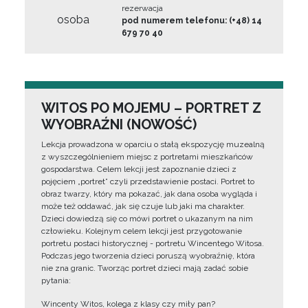
rezerwacja
osoba
pod numerem telefonu: (+48) 14
679 70 40
WITOS PO MOJEMU – PORTRET Z
WYOBRAŹNI (NOWOŚĆ)
Lekcja prowadzona w oparciu o stałą ekspozycję muzealną
z wyszczególnieniem miejsc z portretami mieszkańców
gospodarstwa. Celem lekcji jest zapoznanie dzieci z
pojęciem „portret” czyli przedstawienie postaci. Portret to
obraz twarzy, który ma pokazać, jak dana osoba wygląda i
może też oddawać, jak się czuje lub jaki ma charakter.
Dzieci dowiedzą się co mówi portret o ukazanym na nim
człowieku. Kolejnym celem lekcji jest przygotowanie
portretu postaci historycznej - portretu Wincentego Witosa.
Podczas jego tworzenia dzieci poruszą wyobraźnię, która
nie zna granic. Tworząc portret dzieci mają zadać sobie
pytania:
Wincenty Witos, kolega z klasy czy miły pan?