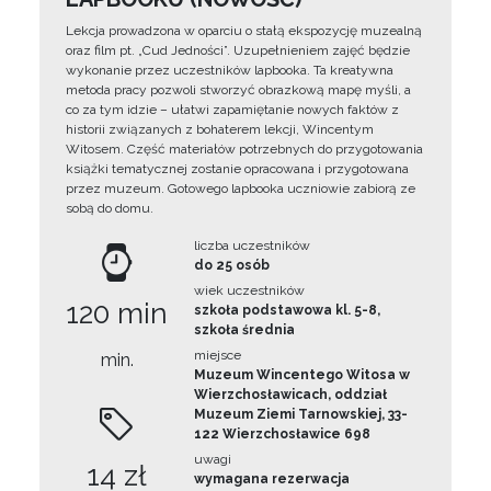
Lekcja prowadzona w oparciu o stałą ekspozycję muzealną
oraz film pt. „Cud Jedności”. Uzupełnieniem zajęć będzie
wykonanie przez uczestników lapbooka. Ta kreatywna
metoda pracy pozwoli stworzyć obrazkową mapę myśli, a
co za tym idzie – ułatwi zapamiętanie nowych faktów z
historii związanych z bohaterem lekcji, Wincentym
Witosem. Część materiałów potrzebnych do przygotowania
książki tematycznej zostanie opracowana i przygotowana
przez muzeum. Gotowego lapbooka uczniowie zabiorą ze
sobą do domu.
liczba uczestników
do 25 osób
wiek uczestników
120 min
szkoła podstawowa kl. 5-8,
szkoła średnia
miejsce
min.
Muzeum Wincentego Witosa w
Wierzchosławicach, oddział
Muzeum Ziemi Tarnowskiej, 33-
122 Wierzchosławice 698
uwagi
14 zł
wymagana rezerwacja