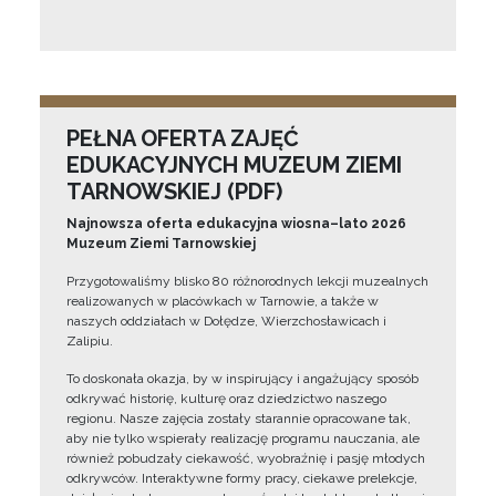
PEŁNA OFERTA ZAJĘĆ
EDUKACYJNYCH MUZEUM ZIEMI
TARNOWSKIEJ (PDF)
Najnowsza oferta edukacyjna wiosna–lato 2026
Muzeum Ziemi Tarnowskiej
Przygotowaliśmy blisko 80 różnorodnych lekcji muzealnych
realizowanych w placówkach w Tarnowie, a także w
naszych oddziałach w Dołędze, Wierzchosławicach i
Zalipiu.
To doskonała okazja, by w inspirujący i angażujący sposób
odkrywać historię, kulturę oraz dziedzictwo naszego
regionu. Nasze zajęcia zostały starannie opracowane tak,
aby nie tylko wspierały realizację programu nauczania, ale
również pobudzały ciekawość, wyobraźnię i pasję młodych
odkrywców. Interaktywne formy pracy, ciekawe prelekcje,