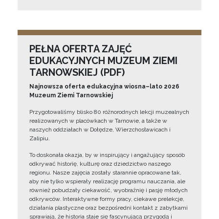
PEŁNA OFERTA ZAJĘĆ
EDUKACYJNYCH MUZEUM ZIEMI
TARNOWSKIEJ (PDF)
Najnowsza oferta edukacyjna wiosna–lato 2026
Muzeum Ziemi Tarnowskiej
Przygotowaliśmy blisko 80 różnorodnych lekcji muzealnych
realizowanych w placówkach w Tarnowie, a także w
naszych oddziałach w Dołędze, Wierzchosławicach i
Zalipiu.
To doskonała okazja, by w inspirujący i angażujący sposób
odkrywać historię, kulturę oraz dziedzictwo naszego
regionu. Nasze zajęcia zostały starannie opracowane tak,
aby nie tylko wspierały realizację programu nauczania, ale
również pobudzały ciekawość, wyobraźnię i pasję młodych
odkrywców. Interaktywne formy pracy, ciekawe prelekcje,
działania plastyczne oraz bezpośredni kontakt z zabytkami
sprawiają, że historia staje się fascynującą przygodą i