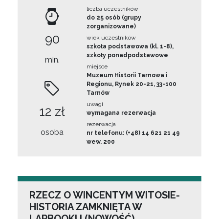
liczba uczestników
do 25 osób (grupy
zorganizowane)
90
wiek uczestników
szkoła podstawowa (kl. 1-8),
szkoły ponadpodstawowe
min.
miejsce
Muzeum Historii Tarnowa i
Regionu, Rynek 20-21, 33-100
Tarnów
uwagi
12 zł
wymagana rezerwacja
rezerwacja
osoba
nr telefonu: (+48) 14 621 21 49
wew. 200
RZECZ O WINCENTYM WITOSIE-
HISTORIA ZAMKNIĘTA W
LAPBOOKU (NOWOŚĆ)