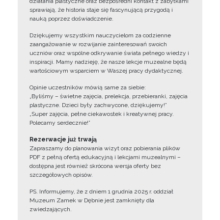
działania plastyczne oraz bezpośredni kontakt z zabytkami
sprawiają, że historia staje się fascynującą przygodą i
nauką poprzez doświadczenie.
Dziękujemy wszystkim nauczycielom za codzienne
zaangażowanie w rozwijanie zainteresowań swoich
uczniów oraz wspólne odkrywanie świata pełnego wiedzy i
inspiracji. Mamy nadzieję, że nasze lekcje muzealne będą
wartościowym wsparciem w Waszej pracy dydaktycznej.
Opinie uczestników mówią same za siebie:
„Byliśmy – świetne zajęcia, prelekcja, przebieranki, zajęcia
plastyczne. Dzieci były zachwycone, dziękujemy!”
„Super zajęcia, pełne ciekawostek i kreatywnej pracy.
Polecamy serdecznie!”
Rezerwacje już trwają
Zapraszamy do planowania wizyt oraz pobierania plików
PDF z pełną ofertą edukacyjną i lekcjami muzealnymi –
dostępna jest również skrócona wersja oferty bez
szczegółowych opisów.
PS. Informujemy, że z dniem 1 grudnia 2025 r. oddział
Muzeum Zamek w Dębnie jest zamknięty dla
zwiedzających.