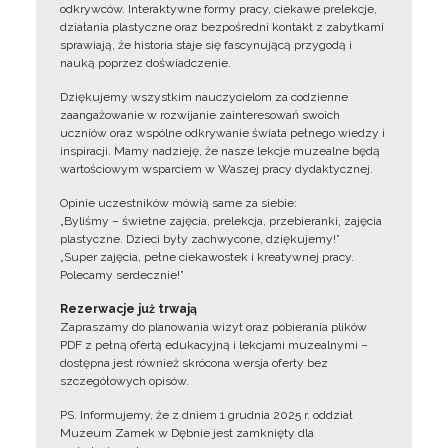
odkrywców. Interaktywne formy pracy, ciekawe prelekcje,
działania plastyczne oraz bezpośredni kontakt z zabytkami
sprawiają, że historia staje się fascynującą przygodą i
nauką poprzez doświadczenie.
Dziękujemy wszystkim nauczycielom za codzienne
zaangażowanie w rozwijanie zainteresowań swoich
uczniów oraz wspólne odkrywanie świata pełnego wiedzy i
inspiracji. Mamy nadzieję, że nasze lekcje muzealne będą
wartościowym wsparciem w Waszej pracy dydaktycznej.
Opinie uczestników mówią same za siebie:
„Byliśmy – świetne zajęcia, prelekcja, przebieranki, zajęcia
plastyczne. Dzieci były zachwycone, dziękujemy!”
„Super zajęcia, pełne ciekawostek i kreatywnej pracy.
Polecamy serdecznie!”
Rezerwacje już trwają
Zapraszamy do planowania wizyt oraz pobierania plików
PDF z pełną ofertą edukacyjną i lekcjami muzealnymi –
dostępna jest również skrócona wersja oferty bez
szczegółowych opisów.
PS. Informujemy, że z dniem 1 grudnia 2025 r. oddział
Muzeum Zamek w Dębnie jest zamknięty dla