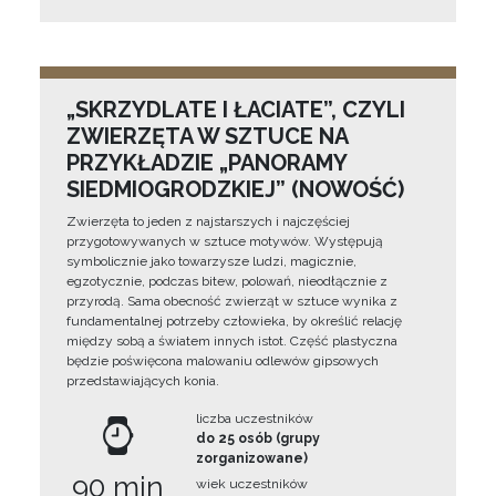
„SKRZYDLATE I ŁACIATE”, CZYLI
ZWIERZĘTA W SZTUCE NA
PRZYKŁADZIE „PANORAMY
SIEDMIOGRODZKIEJ” (NOWOŚĆ)
Zwierzęta to jeden z najstarszych i najczęściej
przygotowywanych w sztuce motywów. Występują
symbolicznie jako towarzysze ludzi, magicznie,
egzotycznie, podczas bitew, polowań, nieodłącznie z
przyrodą. Sama obecność zwierząt w sztuce wynika z
fundamentalnej potrzeby człowieka, by określić relację
między sobą a światem innych istot. Część plastyczna
będzie poświęcona malowaniu odlewów gipsowych
przedstawiających konia.
liczba uczestników
do 25 osób (grupy
zorganizowane)
90 min
wiek uczestników