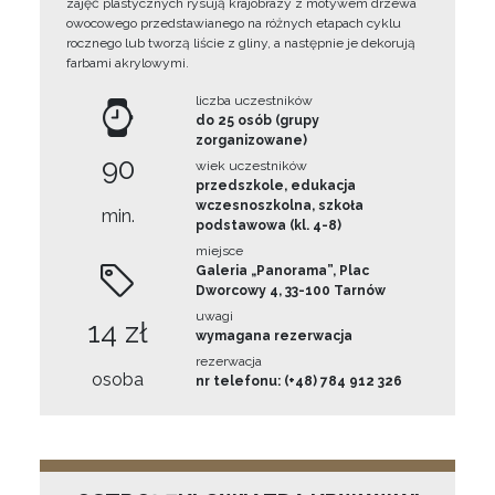
zajęć plastycznych rysują krajobrazy z motywem drzewa
owocowego przedstawianego na różnych etapach cyklu
rocznego lub tworzą liście z gliny, a następnie je dekorują
farbami akrylowymi.
liczba uczestników
do 25 osób (grupy
zorganizowane)
90
wiek uczestników
przedszkole, edukacja
wczesnoszkolna, szkoła
min.
podstawowa (kl. 4-8)
miejsce
Galeria „Panorama”, Plac
Dworcowy 4, 33-100 Tarnów
uwagi
14 zł
wymagana rezerwacja
rezerwacja
osoba
nr telefonu: (+48) 784 912 326