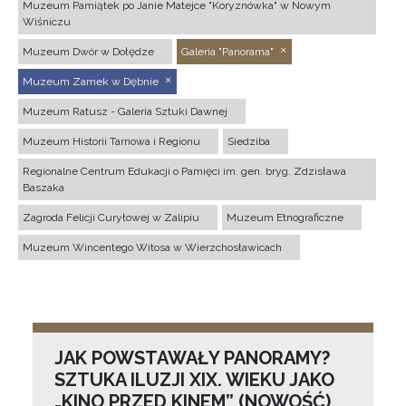
Muzeum Pamiątek po Janie Matejce "Koryznówka" w Nowym
Wiśniczu
Muzeum Dwór w Dołędze
Galeria "Panorama"
Muzeum Zamek w Dębnie
Muzeum Ratusz - Galeria Sztuki Dawnej
Muzeum Historii Tarnowa i Regionu
Siedziba
Regionalne Centrum Edukacji o Pamięci im. gen. bryg. Zdzisława
Baszaka
Zagroda Felicji Curyłowej w Zalipiu
Muzeum Etnograficzne
Muzeum Wincentego Witosa w Wierzchosławicach
JAK POWSTAWAŁY PANORAMY?
SZTUKA ILUZJI XIX. WIEKU JAKO
„KINO PRZED KINEM” (NOWOŚĆ)