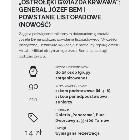
„OSTROŁĘKI GWIAZDA KRWAWA”:
GENERAŁ JÓZEF BEM I
POWSTANIE LISTOPADOWE
(NOWOŚĆ)
Zajęcia poświęcone militarnym dokonaniom generała
Józefa Bema podczas powstania listopadowego. W części
plastycznej uczniowie wykonają z modeliny replikę orderu
Virtutti Militari otrzymanego przez Bema za zasługi
podczas zrywu.
liczba uczestników
do 25 osób (grupy
zorganizowane)
90
wiek uczestników
szkoła podstawowa (kl. 4-8),
szkoła ponadpodstawowa,
min.
seniorzy
miejsce
Galeria „Panorama”, Plac
Dworcowy 4, 33-100 Tarnów
uwagi
14 zł
wymagana rezerwacja