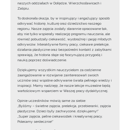
naszych oddziałach w Dołędze, Wierzchosławicach i
Zalipiu.
To doskonała okazja, by w inspirujący i angażujący sposób
odkrywać historię, kulturę oraz dziedzictwo naszego
regionu. Nasze zajęcia zostały starannie opracowane tak,
aby nie tylko wspierały realizację programu nauczania, ale
również pobudzały ciekawość, wyobraźnię i pasję młodych
odkrywców. Interaktywne formy pracy, ciekawe prelekcje,
działania plastyczne oraz bezpośredni kontakt z zabytkami
sprawiają, że historia staje się fascynującą przygodą i
nauką poprzez doświadczenie.
Dziękujemy wszystkim nauczycielom za codzienne
zaangażowanie w rozwijanie zainteresowań swoich
uczniów oraz wspólne odkrywanie świata pełnego wiedzy i
inspiracji. Mamy nadzieję, że nasze lekcje muzealne będą
wartościowym wsparciem w Waszej pracy dydaktycznej.
Opinie uczestników mówią same za siebie:
„Byliśmy – świetne zajęcia, prelekcja, przebieranki, zajęcia
plastyczne. Dzieci były zachwycone, dziękujemy!”
„Super zajęcia, pełne ciekawostek i kreatywnej pracy.
Polecamy serdecznie!”