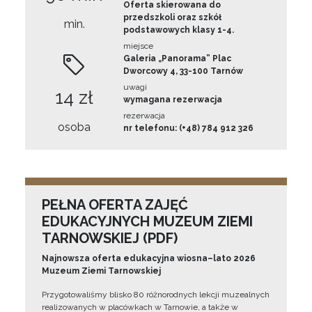
Oferta skierowana do
przedszkoli oraz szkół
min.
podstawowych klasy 1-4.
miejsce
Galeria „Panorama” Plac
Dworcowy 4, 33-100 Tarnów
uwagi
14 zł
wymagana rezerwacja
rezerwacja
osoba
nr telefonu: (+48) 784 912 326
PEŁNA OFERTA ZAJĘĆ
EDUKACYJNYCH MUZEUM ZIEMI
TARNOWSKIEJ (PDF)
Najnowsza oferta edukacyjna wiosna–lato 2026
Muzeum Ziemi Tarnowskiej
Przygotowaliśmy blisko 80 różnorodnych lekcji muzealnych
realizowanych w placówkach w Tarnowie, a także w