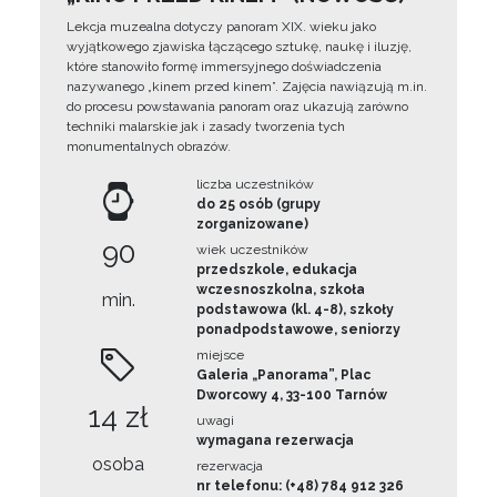
Lekcja muzealna dotyczy panoram XIX. wieku jako
wyjątkowego zjawiska łączącego sztukę, naukę i iluzję,
które stanowiło formę immersyjnego doświadczenia
nazywanego „kinem przed kinem”. Zajęcia nawiązują m.in.
do procesu powstawania panoram oraz ukazują zarówno
techniki malarskie jak i zasady tworzenia tych
monumentalnych obrazów.
liczba uczestników
do 25 osób (grupy
zorganizowane)
90
wiek uczestników
przedszkole, edukacja
wczesnoszkolna, szkoła
min.
podstawowa (kl. 4-8), szkoły
ponadpodstawowe, seniorzy
miejsce
Galeria „Panorama”, Plac
Dworcowy 4, 33-100 Tarnów
14 zł
uwagi
wymagana rezerwacja
osoba
rezerwacja
nr telefonu: (+48) 784 912 326