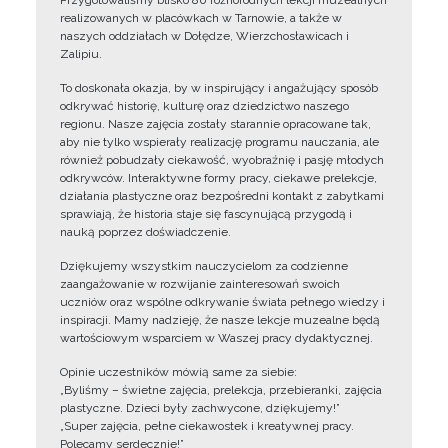
Przygotowaliśmy blisko 80 różnorodnych lekcji muzealnych
realizowanych w placówkach w Tarnowie, a także w
naszych oddziałach w Dołędze, Wierzchosławicach i
Zalipiu.
To doskonała okazja, by w inspirujący i angażujący sposób
odkrywać historię, kulturę oraz dziedzictwo naszego
regionu. Nasze zajęcia zostały starannie opracowane tak,
aby nie tylko wspierały realizację programu nauczania, ale
również pobudzały ciekawość, wyobraźnię i pasję młodych
odkrywców. Interaktywne formy pracy, ciekawe prelekcje,
działania plastyczne oraz bezpośredni kontakt z zabytkami
sprawiają, że historia staje się fascynującą przygodą i
nauką poprzez doświadczenie.
Dziękujemy wszystkim nauczycielom za codzienne
zaangażowanie w rozwijanie zainteresowań swoich
uczniów oraz wspólne odkrywanie świata pełnego wiedzy i
inspiracji. Mamy nadzieję, że nasze lekcje muzealne będą
wartościowym wsparciem w Waszej pracy dydaktycznej.
Opinie uczestników mówią same za siebie:
„Byliśmy – świetne zajęcia, prelekcja, przebieranki, zajęcia
plastyczne. Dzieci były zachwycone, dziękujemy!”
„Super zajęcia, pełne ciekawostek i kreatywnej pracy.
Polecamy serdecznie!”