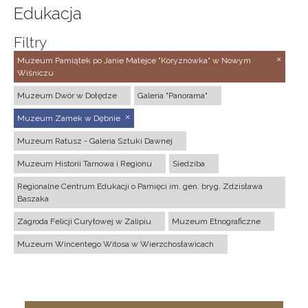
Edukacja
Filtry
Muzeum Pamiątek po Janie Matejce "Koryznówka" w Nowym
Wiśniczu
Muzeum Dwór w Dołędze
Galeria "Panorama"
Muzeum Zamek w Dębnie
Muzeum Ratusz - Galeria Sztuki Dawnej
Muzeum Historii Tarnowa i Regionu
Siedziba
Regionalne Centrum Edukacji o Pamięci im. gen. bryg. Zdzisława
Baszaka
Zagroda Felicji Curyłowej w Zalipiu
Muzeum Etnograficzne
Muzeum Wincentego Witosa w Wierzchosławicach