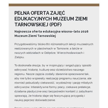
PEŁNA OFERTA ZAJĘĆ
EDUKACYJNYCH MUZEUM ZIEMI
TARNOWSKIEJ (PDF)
Najnowsza oferta edukacyjna wiosna–lato 2026
Muzeum Ziemi Tarnowskiej
Przygotowaliśmy blisko 80 różnorodnych lekcji muzealnych
realizowanych w placówkach w Tarnowie, a także w
naszych oddziałach w Dołędze, Wierzchosławicach i
Zalipiu.
To doskonała okazja, by w inspirujący i angażujący sposób
odkrywać historię, kulturę oraz dziedzictwo naszego
regionu. Nasze zajęcia zostały starannie opracowane tak,
aby nie tylko wspierały realizację programu nauczania, ale
również pobudzały ciekawość, wyobraźnię i pasję młodych
odkrywców. Interaktywne formy pracy, ciekawe prelekcje,
działania plastyczne oraz bezpośredni kontakt z zabytkami
sprawiają, że historia staje się fascynującą przygodą i
nauką poprzez doświadczenie.