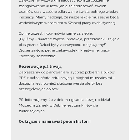
Dziękujemy wszystkim nauczycielom za codzienne
zaangażowanie w rozwijanie zainteresowań swoich
uczniów oraz wspólne odkrywanie świata pełnego wiedzy i
inspiracji. Mamy nadzieję, że nasze lekcje muzealne będą
wartościowym wsparciem w Waszej pracy dydaktycznej.
Opinie uczestników mówią same za siebie:
„Byliśmy – świetne zajęcia, prelekcja, przebieranki, zajęcia
plastyczne. Dzieci były zachwycone, dziękujemy!”
„Super zajęcia, pełne ciekawostek i kreatywnej pracy.
Polecamy serdecznie!”
Rezerwacje już trwają
Zapraszamy do planowania wizyt oraz pobierania plików
PDF z pełną ofertą edukacyjną i lekcjami muzealnymi –
dostępna jest również skrócona wersja oferty bez
szczegółowych opisów.
PS. Informujemy, że z dniem 1 grudnia 2025 r. oddział
Muzeum Zamek w Dębnie jest zamknięty dla
zwiedzających.
Odkryjcie z nami świat pełen historii!