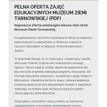
PEŁNA OFERTA ZAJĘĆ
EDUKACYJNYCH MUZEUM ZIEMI
TARNOWSKIEJ (PDF)
Najnowsza oferta edukacyjna wiosna–lato 2026
Muzeum Ziemi Tarnowskiej
Przygotowaliśmy blisko 80 różnorodnych lekcji muzealnych
realizowanych w placówkach w Tarnowie, a także w
naszych oddziałach w Dołędze, Wierzchosławicach i
Zalipiu.
To doskonała okazja, by w inspirujący i angażujący sposób
odkrywać historię, kulturę oraz dziedzictwo naszego
regionu. Nasze zajęcia zostały starannie opracowane tak,
aby nie tylko wspierały realizację programu nauczania, ale
również pobudzały ciekawość, wyobraźnię i pasję młodych
odkrywców. Interaktywne formy pracy, ciekawe prelekcje,
działania plastyczne oraz bezpośredni kontakt z zabytkami
sprawiają, że historia staje się fascynującą przygodą i
nauką poprzez doświadczenie.
Dziękujemy wszystkim nauczycielom za codzienne
zaangażowanie w rozwijanie zainteresowań swoich