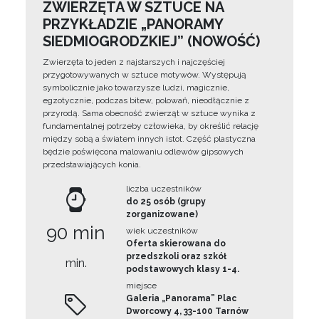
ZWIERZĘTA W SZTUCE NA
PRZYKŁADZIE „PANORAMY
SIEDMIOGRODZKIEJ” (NOWOŚĆ)
Zwierzęta to jeden z najstarszych i najczęściej
przygotowywanych w sztuce motywów. Występują
symbolicznie jako towarzysze ludzi, magicznie,
egzotycznie, podczas bitew, polowań, nieodłącznie z
przyrodą. Sama obecność zwierząt w sztuce wynika z
fundamentalnej potrzeby człowieka, by określić relację
między sobą a światem innych istot. Część plastyczna
będzie poświęcona malowaniu odlewów gipsowych
przedstawiających konia.
liczba uczestników
do 25 osób (grupy
zorganizowane)
90 min
wiek uczestników
Oferta skierowana do
przedszkoli oraz szkół
min.
podstawowych klasy 1-4.
miejsce
Galeria „Panorama” Plac
Dworcowy 4, 33-100 Tarnów