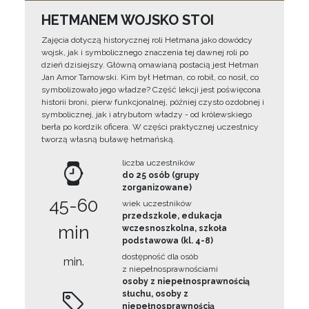
HETMANEM WOJSKO STOI
Zajęcia dotyczą historycznej roli Hetmana jako dowódcy
wojsk, jak i symbolicznego znaczenia tej dawnej roli po
dzień dzisiejszy. Główną omawianą postacią jest Hetman
Jan Amor Tarnowski. Kim był Hetman, co robił, co nosił, co
symbolizowało jego władze? Część lekcji jest poświęcona
historii broni, pierw funkcjonalnej, później czysto ozdobnej i
symbolicznej, jak i atrybutom władzy - od królewskiego
berła po kordzik oficera. W części praktycznej uczestnicy
tworzą własną buławę hetmańską.
liczba uczestników
do 25 osób (grupy
zorganizowane)
45-60
wiek uczestników
przedszkole, edukacja
min
wczesnoszkolna, szkoła
podstawowa (kl. 4-8)
dostępność dla osób
min.
z niepełnosprawnościami
osoby z niepełnosprawnością
słuchu, osoby z
niepełnosprawnością