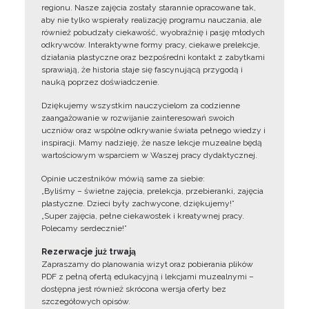
regionu. Nasze zajęcia zostały starannie opracowane tak,
aby nie tylko wspierały realizację programu nauczania, ale
również pobudzały ciekawość, wyobraźnię i pasję młodych
odkrywców. Interaktywne formy pracy, ciekawe prelekcje,
działania plastyczne oraz bezpośredni kontakt z zabytkami
sprawiają, że historia staje się fascynującą przygodą i
nauką poprzez doświadczenie.
Dziękujemy wszystkim nauczycielom za codzienne
zaangażowanie w rozwijanie zainteresowań swoich
uczniów oraz wspólne odkrywanie świata pełnego wiedzy i
inspiracji. Mamy nadzieję, że nasze lekcje muzealne będą
wartościowym wsparciem w Waszej pracy dydaktycznej.
Opinie uczestników mówią same za siebie:
„Byliśmy – świetne zajęcia, prelekcja, przebieranki, zajęcia
plastyczne. Dzieci były zachwycone, dziękujemy!”
„Super zajęcia, pełne ciekawostek i kreatywnej pracy.
Polecamy serdecznie!”
Rezerwacje już trwają
Zapraszamy do planowania wizyt oraz pobierania plików
PDF z pełną ofertą edukacyjną i lekcjami muzealnymi –
dostępna jest również skrócona wersja oferty bez
szczegółowych opisów.