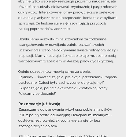
aby nie tylko wspierały realizację programu nauczania, ale
również pobudzały ciekawość, wyobraźnię i pasję młodych
odkrywców. Interaktywne formy pracy, ciekawe prelekcje,
działania plastyczne oraz bezpośredni kontakt z zabytkami
sprawiają, że historia staje się fascynującą przygodą i
nauką poprzez doświadczenie.
Dziękujemy wszystkim nauczycielom za codzienne
zaangażowanie w rozwijanie zainteresowań swoich
uczniów oraz wspólne odkrywanie świata pełnego wiedzy i
inspiracji. Mamy nadzieję, że nasze lekcje muzealne będą
wartościowym wsparciem w Waszej pracy dydaktycznej.
Opinie uczestników mówią same za siebie:
„Byliśmy – świetne zajęcia, prelekcja, przebieranki, zajęcia
plastyczne. Dzieci były zachwycone, dziękujemy!”
„Super zajęcia, pełne ciekawostek i kreatywnej pracy.
Polecamy serdecznie!”
Rezerwacje już trwają
Zapraszamy do planowania wizyt oraz pobierania plików
PDF z pełną ofertą edukacyjną i lekcjami muzealnymi –
dostępna jest również skrócona wersja oferty bez
szczegółowych opisów.
PS. Informujemy, że z dniem 1 grudnia 2025 r. oddział