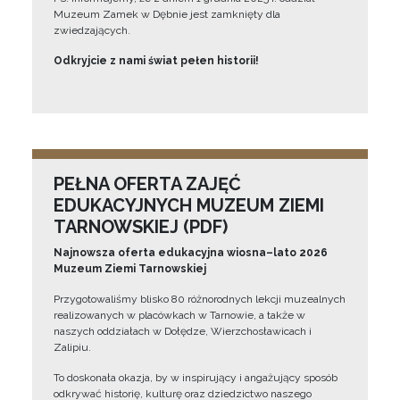
Muzeum Zamek w Dębnie jest zamknięty dla
zwiedzających.
Odkryjcie z nami świat pełen historii!
PEŁNA OFERTA ZAJĘĆ
EDUKACYJNYCH MUZEUM ZIEMI
TARNOWSKIEJ (PDF)
Najnowsza oferta edukacyjna wiosna–lato 2026
Muzeum Ziemi Tarnowskiej
Przygotowaliśmy blisko 80 różnorodnych lekcji muzealnych
realizowanych w placówkach w Tarnowie, a także w
naszych oddziałach w Dołędze, Wierzchosławicach i
Zalipiu.
To doskonała okazja, by w inspirujący i angażujący sposób
odkrywać historię, kulturę oraz dziedzictwo naszego