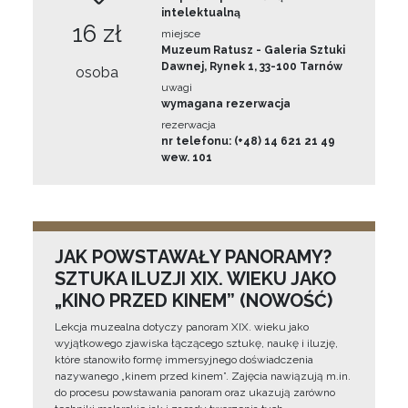
intelektualną
16 zł
miejsce
Muzeum Ratusz - Galeria Sztuki
Dawnej, Rynek 1, 33-100 Tarnów
osoba
uwagi
wymagana rezerwacja
rezerwacja
nr telefonu: (+48) 14 621 21 49
wew. 101
JAK POWSTAWAŁY PANORAMY?
SZTUKA ILUZJI XIX. WIEKU JAKO
„KINO PRZED KINEM” (NOWOŚĆ)
Lekcja muzealna dotyczy panoram XIX. wieku jako
wyjątkowego zjawiska łączącego sztukę, naukę i iluzję,
które stanowiło formę immersyjnego doświadczenia
nazywanego „kinem przed kinem”. Zajęcia nawiązują m.in.
do procesu powstawania panoram oraz ukazują zarówno