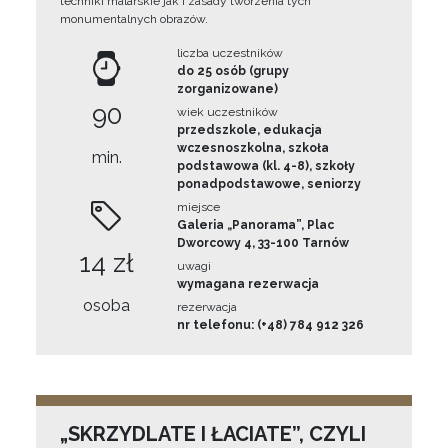
techniki malarskie jak i zasady tworzenia tych
monumentalnych obrazów.
liczba uczestników
do 25 osób (grupy
zorganizowane)
90
wiek uczestników
przedszkole, edukacja
wczesnoszkolna, szkoła
min.
podstawowa (kl. 4-8), szkoły
ponadpodstawowe, seniorzy
miejsce
Galeria „Panorama”, Plac
Dworcowy 4, 33-100 Tarnów
14 zł
uwagi
wymagana rezerwacja
osoba
rezerwacja
nr telefonu: (+48) 784 912 326
„SKRZYDLATE I ŁACIATE”, CZYLI