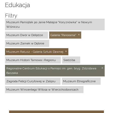
Edukacja
Filtry
Muzeum Pamiątek po Janie Matejce "Koryznówka" w Nowym
Wiśniczu
Muzeum Dwór w Dołędze
Galeria "Panorama"
Muzeum Zamek w Dębnie
Muzeum Ratusz - Galeria Sztuki Dawnej
Muzeum Historii Tarnowa i Regionu
Siedziba
Regionalne Centrum Edukacji o Pamięci im. gen. bryg. Zdzisława
Baszaka
Zagroda Felicji Curyłowej w Zalipiu
Muzeum Etnograficzne
Muzeum Wincentego Witosa w Wierzchosławicach