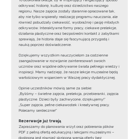
To doskonała okazja, by w inspirujący i angażujący sposób
odkrywać historię, kulturę oraz dziedzictwo naszego
regionu. Nasze zajęcia zostały starannie opracowane tak,
aby nie tylko wspierały realizację programu nauczania, ale
również pobudzały ciekawość, wyobraźnię i pasję młodych
odkrywców. Interaktywne formy pracy, ciekawe prelekcje,
działania plastyczne oraz bezpośredni kontakt z zabytkami
sprawiają, że historia staje się fascynującą przygodą i
nauką poprzez doświadczenie.
Dziękujemy wszystkim nauczycielom za codzienne
zaangażowanie w rozwijanie zainteresowań swoich
uczniów oraz wspólne odkrywanie świata pełnego wiedzy i
inspiracji. Mamy nadzieję, że nasze lekcje muzealne będą
wartościowym wsparciem w Waszej pracy dydaktycznej.
Opinie uczestników mówią same za siebie:
„Byliśmy – świetne zajęcia, prelekcja, przebieranki, zajęcia
plastyczne. Dzieci były zachwycone, dziękujemy!”
„Super zajęcia, pełne ciekawostek i kreatywnej pracy.
Polecamy serdecznie!”
Rezerwacje już trwają
Zapraszamy do planowania wizyt oraz pobierania plików
PDF z pełną ofertą edukacyjną i lekcjami muzealnymi –
dostępna jest również skrócona wersja oferty bez