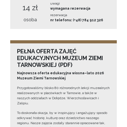
uwagi
14 zł
wymagana rezerwacja
rezerwacja
osoba
nr telefonu: (+48) 784 912 326
PEŁNA OFERTA ZAJĘĆ
EDUKACYJNYCH MUZEUM ZIEMI
TARNOWSKIEJ (PDF)
Najnowsza oferta edukacyjna wiosna–lato 2026
Muzeum Ziemi Tarnowskiej
Przygotowaliśmy blisko 80 różnorodnych lekcji muzealnych
realizowanych w placówkach w Tarnowie, a także w
naszych oddziałach w Dołędze, Wierzchosławicach i
Zalipiu.
To doskonała okazja, by w inspirujący i angażujący sposób
odkrywać historię, kulturę oraz dziedzictwo naszego
regionu. Nasze zajęcia zostały starannie opracowane tak,