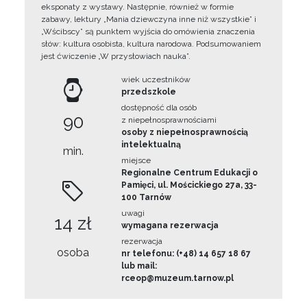
eksponaty z wystawy. Następnie, również w formie
zabawy, lektury „Mania dziewczyna inne niż wszystkie” i
„Wścibscy” są punktem wyjścia do omówienia znaczenia
słów: kultura osobista, kultura narodowa. Podsumowaniem
jest ćwiczenie „W przysłowiach nauka”.
wiek uczestników
przedszkole
dostępność dla osób
90
z niepełnosprawnościami
osoby z niepełnosprawnością
intelektualną
min.
miejsce
Regionalne Centrum Edukacji o
Pamięci, ul. Mościckiego 27a, 33-
100 Tarnów
uwagi
14 zł
wymagana rezerwacja
rezerwacja
osoba
nr telefonu: (+48) 14 657 18 67
lub mail:
rceop@muzeum.tarnow.pl