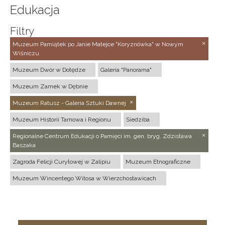
Edukacja
Filtry
Muzeum Pamiątek po Janie Matejce "Koryznówka" w Nowym
Wiśniczu
Muzeum Dwór w Dołędze
Galeria "Panorama"
Muzeum Zamek w Dębnie
Muzeum Ratusz - Galeria Sztuki Dawnej
Muzeum Historii Tarnowa i Regionu
Siedziba
Regionalne Centrum Edukacji o Pamięci im. gen. bryg. Zdzisława
Baszaka
Zagroda Felicji Curyłowej w Zalipiu
Muzeum Etnograficzne
Muzeum Wincentego Witosa w Wierzchosławicach