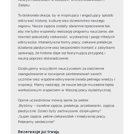
Zalipiu.
To doskonała okazja, by w inspirujący i angażujący sposób
odkrywać historię, kulturę oraz dziedzictwo naszego
regionu. Nasze zajęcia zostały starannie opracowane tak,
aby nie tylko wspierały realizację programu nauczania, ale
również pobudzały ciekawość, wyobraźnię i pasję młodych
odkrywców. Interaktywne formy pracy, ciekawe prelekcje,
działania plastyczne oraz bezpośredni kontakt z zabytkami
sprawiają, że historia staje się fascynującą przygodą i
nauką poprzez doświadczenie.
Dziękujemy wszystkim nauczycielom za codzienne
zaangażowanie w rozwijanie zainteresowań swoich
uczniów oraz wspólne odkrywanie świata pełnego wiedzy i
inspiracji. Mamy nadzieję, że nasze lekcje muzealne będą
wartościowym wsparciem w Waszej pracy dydaktycznej.
Opinie uczestników mówią same za siebie:
„Byliśmy – świetne zajęcia, prelekcja, przebieranki, zajęcia
plastyczne. Dzieci były zachwycone, dziękujemy!”
„Super zajęcia, pełne ciekawostek i kreatywnej pracy.
Polecamy serdecznie!”
Rezerwacje już trwają