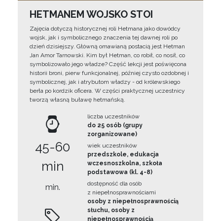
HETMANEM WOJSKO STOI
Zajęcia dotyczą historycznej roli Hetmana jako dowódcy
wojsk, jak i symbolicznego znaczenia tej dawnej roli po
dzień dzisiejszy. Główną omawianą postacią jest Hetman
Jan Amor Tarnowski. Kim był Hetman, co robił, co nosił, co
symbolizowało jego władze? Część lekcji jest poświęcona
historii broni, pierw funkcjonalnej, później czysto ozdobnej i
symbolicznej, jak i atrybutom władzy - od królewskiego
berła po kordzik oficera. W części praktycznej uczestnicy
tworzą własną buławę hetmańską.
liczba uczestników
do 25 osób (grupy
zorganizowane)
45-60
wiek uczestników
przedszkole, edukacja
min
wczesnoszkolna, szkoła
podstawowa (kl. 4-8)
dostępność dla osób
min.
z niepełnosprawnościami
osoby z niepełnosprawnością
słuchu, osoby z
niepełnosprawnością