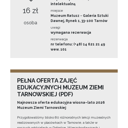
intelektualną
16 zł
miejsce
Muzeum Ratusz - Galeria Sztuki
Dawnej, Rynek 1, 33-100 Tarnów
osoba
uwagi
wymagana rezerwacja
rezerwacja
nr telefonu: (+48) 14 621 21 49
wew. 101
PEŁNA OFERTA ZAJĘĆ
EDUKACYJNYCH MUZEUM ZIEMI
TARNOWSKIEJ (PDF)
Najnowsza oferta edukacyjna wiosna–lato 2026
Muzeum Ziemi Tarnowskiej
Przygotowaliśmy blisko 80 różnorodnych lekcji muzealnych
realizowanych w placówkach w Tarnowie, a także w
naszych oddziałach w Dołędze, Wierzchosławicach i