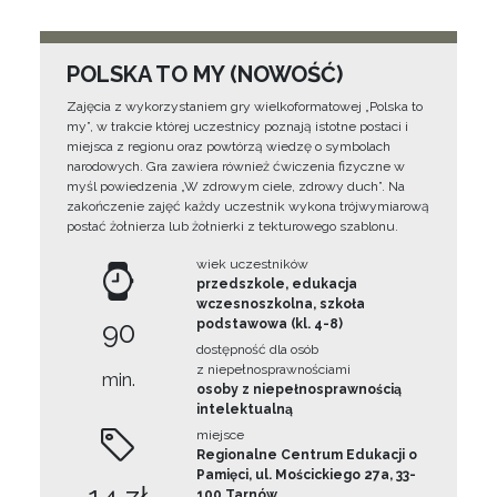
POLSKA TO MY (NOWOŚĆ)
Zajęcia z wykorzystaniem gry wielkoformatowej „Polska to
my”, w trakcie której uczestnicy poznają istotne postaci i
miejsca z regionu oraz powtórzą wiedzę o symbolach
narodowych. Gra zawiera również ćwiczenia fizyczne w
myśl powiedzenia „W zdrowym ciele, zdrowy duch”. Na
zakończenie zajęć każdy uczestnik wykona trójwymiarową
postać żołnierza lub żołnierki z tekturowego szablonu.
wiek uczestników
przedszkole, edukacja
wczesnoszkolna, szkoła
90
podstawowa (kl. 4-8)
dostępność dla osób
z niepełnosprawnościami
min.
osoby z niepełnosprawnością
intelektualną
miejsce
Regionalne Centrum Edukacji o
Pamięci, ul. Mościckiego 27a, 33-
100 Tarnów