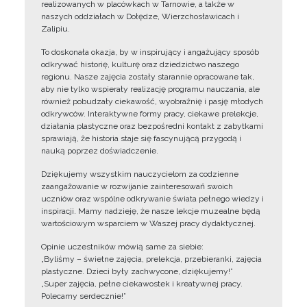
realizowanych w placówkach w Tarnowie, a także w
naszych oddziałach w Dołędze, Wierzchosławicach i
Zalipiu.
To doskonała okazja, by w inspirujący i angażujący sposób
odkrywać historię, kulturę oraz dziedzictwo naszego
regionu. Nasze zajęcia zostały starannie opracowane tak,
aby nie tylko wspierały realizację programu nauczania, ale
również pobudzały ciekawość, wyobraźnię i pasję młodych
odkrywców. Interaktywne formy pracy, ciekawe prelekcje,
działania plastyczne oraz bezpośredni kontakt z zabytkami
sprawiają, że historia staje się fascynującą przygodą i
nauką poprzez doświadczenie.
Dziękujemy wszystkim nauczycielom za codzienne
zaangażowanie w rozwijanie zainteresowań swoich
uczniów oraz wspólne odkrywanie świata pełnego wiedzy i
inspiracji. Mamy nadzieję, że nasze lekcje muzealne będą
wartościowym wsparciem w Waszej pracy dydaktycznej.
Opinie uczestników mówią same za siebie:
„Byliśmy – świetne zajęcia, prelekcja, przebieranki, zajęcia
plastyczne. Dzieci były zachwycone, dziękujemy!”
„Super zajęcia, pełne ciekawostek i kreatywnej pracy.
Polecamy serdecznie!”