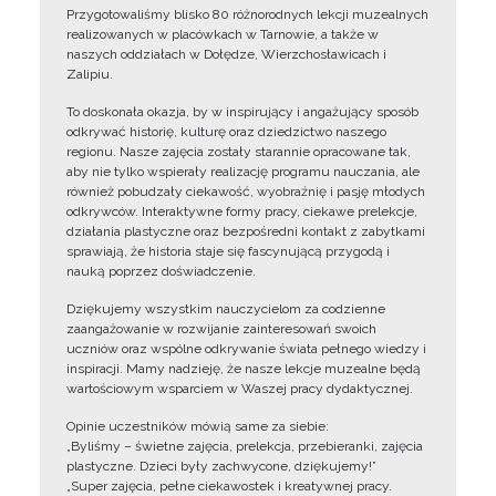
Przygotowaliśmy blisko 80 różnorodnych lekcji muzealnych
realizowanych w placówkach w Tarnowie, a także w
naszych oddziałach w Dołędze, Wierzchosławicach i
Zalipiu.
To doskonała okazja, by w inspirujący i angażujący sposób
odkrywać historię, kulturę oraz dziedzictwo naszego
regionu. Nasze zajęcia zostały starannie opracowane tak,
aby nie tylko wspierały realizację programu nauczania, ale
również pobudzały ciekawość, wyobraźnię i pasję młodych
odkrywców. Interaktywne formy pracy, ciekawe prelekcje,
działania plastyczne oraz bezpośredni kontakt z zabytkami
sprawiają, że historia staje się fascynującą przygodą i
nauką poprzez doświadczenie.
Dziękujemy wszystkim nauczycielom za codzienne
zaangażowanie w rozwijanie zainteresowań swoich
uczniów oraz wspólne odkrywanie świata pełnego wiedzy i
inspiracji. Mamy nadzieję, że nasze lekcje muzealne będą
wartościowym wsparciem w Waszej pracy dydaktycznej.
Opinie uczestników mówią same za siebie:
„Byliśmy – świetne zajęcia, prelekcja, przebieranki, zajęcia
plastyczne. Dzieci były zachwycone, dziękujemy!”
„Super zajęcia, pełne ciekawostek i kreatywnej pracy.