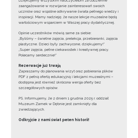
Dziękujemy wszystkim nauczycielom za codzienne
zaangażowanie w rozwijanie zainteresowań swoich
uczniów oraz wspólne odkrywanie świata pełnego wiedzy i
inspiracji. Mamy nadzieję, że nasze lekcje muzealne będą
wartościowym wsparciem w Waszej pracy dydaktycznej.
Opinie uczestników mówią same za siebie:
„Byliśmy – świetne zajęcia, prelekcja, przebieranki, zajęcia
plastyczne. Dzieci były zachwycone, dziękujemy!”
„Super zajęcia, pełne ciekawostek i kreatywnej pracy.
Polecamy serdecznie!”
Rezerwacje już trwają
Zapraszamy do planowania wizyt oraz pobierania plików
PDF z pełną ofertą edukacyjną i lekcjami muzealnymi –
dostępna jest również skrócona wersja oferty bez
szczegółowych opisów.
PS. Informujemy, że z dniem 1 grudnia 2025 r. oddział
Muzeum Zamek w Dębnie jest zamknięty dla
zwiedzających.
Odkryjcie z nami świat pełen historii!