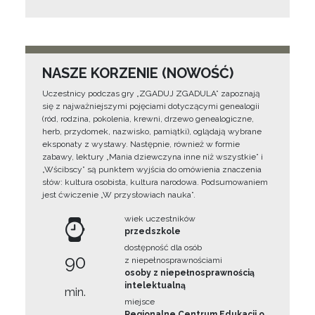
NASZE KORZENIE (NOWOŚĆ)
Uczestnicy podczas gry „ZGADUJ ZGADULA” zapoznają
się z najważniejszymi pojęciami dotyczącymi genealogii
(ród, rodzina, pokolenia, krewni, drzewo genealogiczne,
herb, przydomek, nazwisko, pamiątki), oglądają wybrane
eksponaty z wystawy. Następnie, również w formie
zabawy, lektury „Mania dziewczyna inne niż wszystkie” i
„Wścibscy” są punktem wyjścia do omówienia znaczenia
słów: kultura osobista, kultura narodowa. Podsumowaniem
jest ćwiczenie „W przysłowiach nauka”.
wiek uczestników
przedszkole
dostępność dla osób
90
z niepełnosprawnościami
osoby z niepełnosprawnością
intelektualną
min.
miejsce
Regionalne Centrum Edukacji o