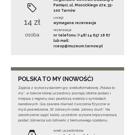
Pamięci, ul. Mościckiego 27a, 33-
100 Tarnów
uwagi
14 zł
wymagana rezerwacja
rezerwacja
osoba
nr telefonu: (+48) 14 657 18 67
lub mail:
rceop@muzeum.tarnow.pl
POLSKA TO MY (NOWOŚĆ)
Zajęcia z wykorzystaniem gry wielkoformatowej „Polska to
my”, w trakcie której uczestnicy poznają istotne postaci i
miejsca z regionu oraz powtórzą wiedzę o symbolach
narodowych. Gra zawiera również ćwiczenia fizyczne w
myśl powiedzenia „W zdrowym ciele, zdrowy duch”. Na
zakończenie zajęć każdy uczestnik wykona trójwymiarową
postać żołnierza lub żołnierki z tekturowego szablonu.
wiek uczestników