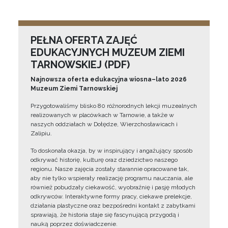
PEŁNA OFERTA ZAJĘĆ
EDUKACYJNYCH MUZEUM ZIEMI
TARNOWSKIEJ (PDF)
Najnowsza oferta edukacyjna wiosna–lato 2026
Muzeum Ziemi Tarnowskiej
Przygotowaliśmy blisko 80 różnorodnych lekcji muzealnych
realizowanych w placówkach w Tarnowie, a także w
naszych oddziałach w Dołędze, Wierzchosławicach i
Zalipiu.
To doskonała okazja, by w inspirujący i angażujący sposób
odkrywać historię, kulturę oraz dziedzictwo naszego
regionu. Nasze zajęcia zostały starannie opracowane tak,
aby nie tylko wspierały realizację programu nauczania, ale
również pobudzały ciekawość, wyobraźnię i pasję młodych
odkrywców. Interaktywne formy pracy, ciekawe prelekcje,
działania plastyczne oraz bezpośredni kontakt z zabytkami
sprawiają, że historia staje się fascynującą przygodą i
nauką poprzez doświadczenie.