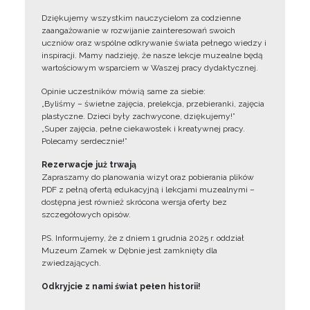
Dziękujemy wszystkim nauczycielom za codzienne
zaangażowanie w rozwijanie zainteresowań swoich
uczniów oraz wspólne odkrywanie świata pełnego wiedzy i
inspiracji. Mamy nadzieję, że nasze lekcje muzealne będą
wartościowym wsparciem w Waszej pracy dydaktycznej.
Opinie uczestników mówią same za siebie:
„Byliśmy – świetne zajęcia, prelekcja, przebieranki, zajęcia
plastyczne. Dzieci były zachwycone, dziękujemy!”
„Super zajęcia, pełne ciekawostek i kreatywnej pracy.
Polecamy serdecznie!”
Rezerwacje już trwają
Zapraszamy do planowania wizyt oraz pobierania plików
PDF z pełną ofertą edukacyjną i lekcjami muzealnymi –
dostępna jest również skrócona wersja oferty bez
szczegółowych opisów.
PS. Informujemy, że z dniem 1 grudnia 2025 r. oddział
Muzeum Zamek w Dębnie jest zamknięty dla
zwiedzających.
Odkryjcie z nami świat pełen historii!