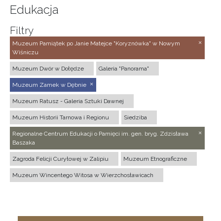
Edukacja
Filtry
Muzeum Pamiątek po Janie Matejce "Koryznówka" w Nowym
Wiśniczu
Muzeum Dwór w Dołędze
Galeria "Panorama"
Muzeum Zamek w Dębnie
Muzeum Ratusz - Galeria Sztuki Dawnej
Muzeum Historii Tarnowa i Regionu
Siedziba
Regionalne Centrum Edukacji o Pamięci im. gen. bryg. Zdzisława
Baszaka
Zagroda Felicji Curyłowej w Zalipiu
Muzeum Etnograficzne
Muzeum Wincentego Witosa w Wierzchosławicach