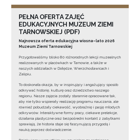
PEŁNA OFERTA ZAJĘĆ
EDUKACYJNYCH MUZEUM ZIEMI
TARNOWSKIEJ (PDF)
Najnowsza oferta edukacyjna wiosna–lato 2026
Muzeum Ziemi Tarnowskiej
Przygotowaliśmy blisko 80 różnorodnych lekcji muzealnych
realizowanych w placówkach w Tarnowie, a także w
naszych oddziałach w Dołędze, Wierzchosławicach i
Zalipiu.
To doskonała okazja, by w inspirujący i angażujący sposób
odkrywać historię, kulturę oraz dziedzictwo naszego
regionu. Nasze zajęcia zostały starannie opracowane tak,
aby nie tylko wspierały realizację programu nauczania, ale
również pobudzały ciekawość, wyobraźnię i pasję młodych
odkrywców. Interaktywne formy pracy, ciekawe prelekcje,
działania plastyczne oraz bezpośredni kontakt z zabytkami
sprawiają, że historia staje się fascynującą przygodą i
nauką poprzez doświadczenie.