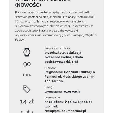
(NOWOŚĆ)
Podczas zajęć uczestnicy będą mogli poznać sylwetki
ważnych postaci polskiej z historii, literatury i sztuki (XIX i
XX w.; w tym z Tarnowa i regionu) w kontekście ich
sukcesów zawodowych, ale też ich pasji i ciekawostek z
życia osobistego. Nauka przez zabawę dzięki
wykorzystaniu wielkoformatowej gry edukacyjnej ”Wybitni
Polacy”.
wiek uczestników
przedszkole, edukacja
wczesnoszkolna, szkoła
90
podstawowa (kl. 4-8)
miejsce
Regionalne Centrum Edukacji o
min.
Pamięci, ul. Mościckiego 27a, 33-
100 Tarnów
uwagi
wymagana rezerwacja
rezerwacja
14 zł
nr telefonu: (+48) 14 657 18 67
lub mail:
rceop@muzeum.tarnow.pl
osoba