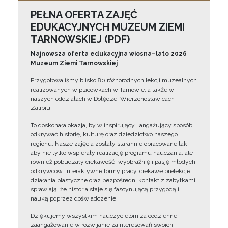
PEŁNA OFERTA ZAJĘĆ
EDUKACYJNYCH MUZEUM ZIEMI
TARNOWSKIEJ (PDF)
Najnowsza oferta edukacyjna wiosna–lato 2026
Muzeum Ziemi Tarnowskiej
Przygotowaliśmy blisko 80 różnorodnych lekcji muzealnych
realizowanych w placówkach w Tarnowie, a także w
naszych oddziałach w Dołędze, Wierzchosławicach i
Zalipiu.
To doskonała okazja, by w inspirujący i angażujący sposób
odkrywać historię, kulturę oraz dziedzictwo naszego
regionu. Nasze zajęcia zostały starannie opracowane tak,
aby nie tylko wspierały realizację programu nauczania, ale
również pobudzały ciekawość, wyobraźnię i pasję młodych
odkrywców. Interaktywne formy pracy, ciekawe prelekcje,
działania plastyczne oraz bezpośredni kontakt z zabytkami
sprawiają, że historia staje się fascynującą przygodą i
nauką poprzez doświadczenie.
Dziękujemy wszystkim nauczycielom za codzienne
zaangażowanie w rozwijanie zainteresowań swoich