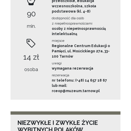
przedszkole, edukacja
wczesnoszkolna, szkoła
90
podstawowa (kl. 4-8)
dostępność dla osób
z niepełnosprawnościami
min.
osoby z niepełnosprawnością
intelektualną
miejsce
Regionalne Centrum Edukacji o
Pamięci, ul. Mościckiego 27a, 33-
14 zł
100 Tarnów
uwagi
wymagana rezerwacja
osoba
rezerwacja
nr telefonu: (+48) 14 657 18 67
lub mail:
rceop@muzeum.tarnow.pl
NIEZWYKŁE I ZWYKŁE ŻYCIE
WYBITNYCH POLAKÓW