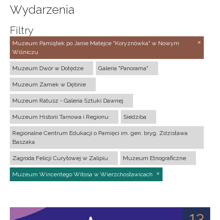
Wydarzenia
Filtry
Muzeum Pamiątek po Janie Matejce "Koryznówka" w Nowym
Wiśniczu
Muzeum Dwór w Dołędze
Galeria "Panorama"
Muzeum Zamek w Dębnie
Muzeum Ratusz - Galeria Sztuki Dawnej
Muzeum Historii Tarnowa i Regionu
Siedziba
Regionalne Centrum Edukacji o Pamięci im. gen. bryg. Zdzisława
Baszaka
Zagroda Felicji Curyłowej w Zalipiu
Muzeum Etnograficzne
Muzeum Wincentego Witosa w Wierzchosławicach
13