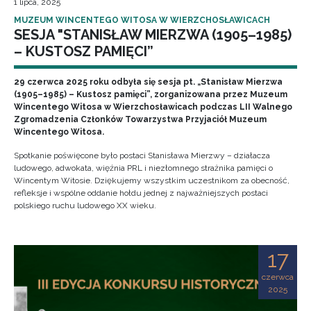
1 lipca, 2025
MUZEUM WINCENTEGO WITOSA W WIERZCHOSŁAWICACH
SESJA "STANISŁAW MIERZWA (1905–1985)
– KUSTOSZ PAMIĘCI”
29 czerwca 2025 roku odbyła się sesja pt. „Stanisław Mierzwa
(1905–1985) – Kustosz pamięci”, zorganizowana przez Muzeum
Wincentego Witosa w Wierzchosławicach podczas LII Walnego
Zgromadzenia Członków Towarzystwa Przyjaciół Muzeum
Wincentego Witosa.
Spotkanie poświęcone było postaci Stanisława Mierzwy – działacza
ludowego, adwokata, więźnia PRL i niezłomnego strażnika pamięci o
Wincentym Witosie. Dziękujemy wszystkim uczestnikom za obecność,
refleksje i wspólne oddanie hołdu jednej z najważniejszych postaci
polskiego ruchu ludowego XX wieku.
17
czerwca
2025