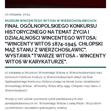
20 listopada, 2024
MUZEUM WINCENTEGO WITOSA W WIERZCHOSŁAWICACH
FINAŁ OGÓLNOPOLSKIEGO KONKURSU
HISTORYCZNEGO NA TEMAT ŻYCIA I
DZIAŁALNOŚCI WINCENTEGO WITOSA:
"WINCENTY WITOS 1874-1945. CHŁOPSKI
MĄŻ STANU Z WIERZCHOSŁAWIC".
WYSTAWA "TWARZE WITOSA - WINCENTY
WITOS W KARYKATURZE".
10 listopada w Muzeum Wincentego Witosa w Wierzchosławicach oraz
Gminnym Centrum Kultury w Wierzchosławicach odbył się finał
Ogólnopolskiego Konkursu Historycznego na temat życia i działalności
Wincentego Witosa: „Wincenty Witos 1874–1945. Chłopski mąż stanu z
Wierzchosławic”.
Wzięli w nim udział uczniowie szkół podstawowych oraz
ponadpodstawowych im. Wincentego Witosa z całej Polski. Wszystkim
uczestnikom i laureatom gratulujemy wiedzy.