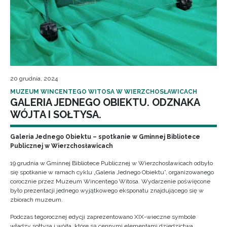
20 grudnia, 2024
MUZEUM WINCENTEGO WITOSA W WIERZCHOSŁAWICACH
GALERIA JEDNEGO OBIEKTU. ODZNAKA
WÓJTA I SOŁTYSA.
Galeria Jednego Obiektu – spotkanie w Gminnej Bibliotece
Publicznej w Wierzchosławicach
19 grudnia w Gminnej Bibliotece Publicznej w Wierzchosławicach odbyło
się spotkanie w ramach cyklu „Galeria Jednego Obiektu”, organizowanego
corocznie przez Muzeum Wincentego Witosa. Wydarzenie poświęcone
było prezentacji jednego wyjątkowego eksponatu znajdującego się w
zbiorach muzeum.
Podczas tegorocznej edycji zaprezentowano XIX-wieczne symbole
władzy sołtysa i wójta, które są cennymi elementami dziedzictwa