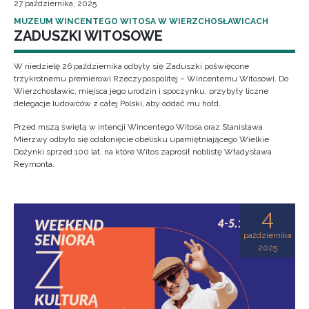
27 października, 2025
MUZEUM WINCENTEGO WITOSA W WIERZCHOSŁAWICACH
ZADUSZKI WITOSOWE
W niedzielę 26 października odbyły się Zaduszki poświęcone
trzykrotnemu premierowi Rzeczypospolitej – Wincentemu Witosowi. Do
Wierzchosławic, miejsca jego urodzin i spoczynku, przybyły liczne
delegacje ludowców z całej Polski, aby oddać mu hołd.
Przed mszą świętą w intencji Wincentego Witosa oraz Stanisława
Mierzwy odbyło się odsłonięcie obelisku upamiętniającego Wielkie
Dożynki sprzed 100 lat, na które Witos zaprosił noblistę Władysława
Reymonta.
4
października
2025