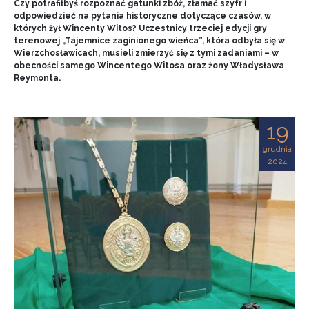
Czy potrafiłbyś rozpoznać gatunki zbóż, złamać szyfr i
odpowiedzieć na pytania historyczne dotyczące czasów, w
których żył Wincenty Witos? Uczestnicy trzeciej edycji gry
terenowej „Tajemnice zaginionego wieńca”, która odbyła się w
Wierzchosławicach, musieli zmierzyć się z tymi zadaniami – w
obecności samego Wincentego Witosa oraz żony Władysława
Reymonta.
19
grudnia
2024