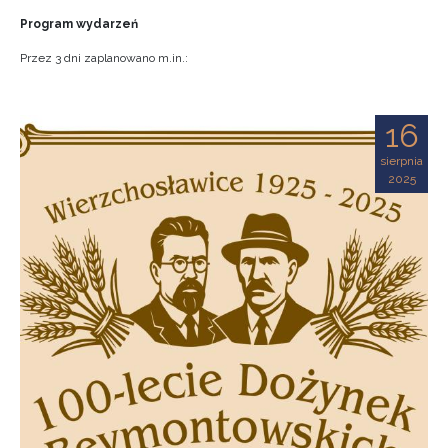
Program wydarzeń
Przez 3 dni zaplanowano m.in.:
16
sierpnia
2025