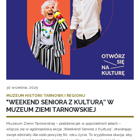
30 września, 2025
MUZEUM HISTORII TARNOWA I REGIONU
"WEEKEND SENIORA Z KULTURĄ” W
MUZEUM ZIEMI TARNOWSKIEJ
Muzeum Ziemi Tarnowskiej – podobnie jak w poprzednich latach –
włącza się w ogólnopolską akcję „Weekend Seniora z Kulturą”, otwierając
swoje oddziały dla osób powyżej 60. roku życia. To wyjątkowa okazja, aby