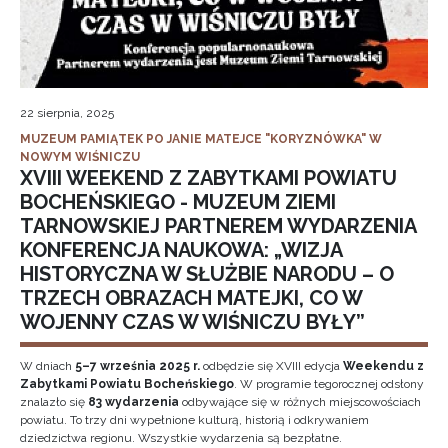
22 sierpnia, 2025
MUZEUM PAMIĄTEK PO JANIE MATEJCE "KORYZNÓWKA" W
NOWYM WIŚNICZU
XVIII WEEKEND Z ZABYTKAMI POWIATU
BOCHEŃSKIEGO - MUZEUM ZIEMI
TARNOWSKIEJ PARTNEREM WYDARZENIA
KONFERENCJA NAUKOWA: „WIZJA
HISTORYCZNA W SŁUŻBIE NARODU – O
TRZECH OBRAZACH MATEJKI, CO W
WOJENNY CZAS W WIŚNICZU BYŁY”
W dniach
5–7 września 2025 r.
odbędzie się XVIII edycja
Weekendu z
Zabytkami Powiatu Bocheńskiego
. W programie tegorocznej odsłony
znalazło się
83 wydarzenia
odbywające się w różnych miejscowościach
powiatu. To trzy dni wypełnione kulturą, historią i odkrywaniem
dziedzictwa regionu. Wszystkie wydarzenia są bezpłatne.