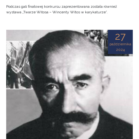
Podczas gali finałowej konkursu zaprezentowana została również
wystawa „Twarze Witosa – Wincenty Witos w karykaturze”.
27
października
2024