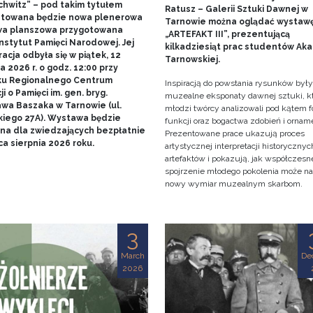
chwitz” – pod takim tytułem
Ratusz – Galerii Sztuki Dawnej w
towana będzie nowa plenerowa
Tarnowie można oglądać wystaw
a planszowa przygotowana
„ARTEFAKT III”, prezentującą
nstytut Pamięci Narodowej. Jej
kilkadziesiąt prac studentów Ak
acja odbyła się w piątek, 12
Tarnowskiej.
 2026 r. o godz. 12:00 przy
u Regionalnego Centrum
Inspiracją do powstania rysunków były
i o Pamięci im. gen. bryg.
muzealne eksponaty dawnej sztuki, k
awa Baszaka w Tarnowie (ul.
młodzi twórcy analizowali pod kątem f
kiego 27A). Wystawa będzie
funkcji oraz bogactwa zdobień i ornam
na dla zwiedzających bezpłatnie
Prezentowane prace ukazują proces
a sierpnia 2026 roku.
artystycznej interpretacji historycznyc
artefaktów i pokazują, jak współczesn
spojrzenie młodego pokolenia może n
nowy wymiar muzealnym skarbom.
3
March
De
2026