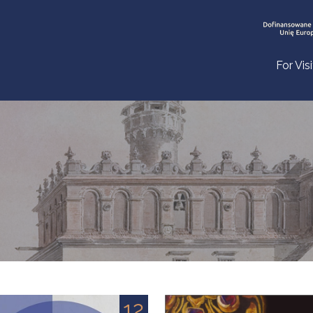
For Vis
12