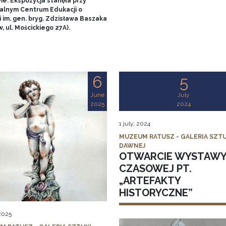
ie. Ekspozycja stanęła przy
alnym Centrum Edukacji o
 im. gen. bryg. Zdzisława Baszaka
, ul. Mościckiego 27A).
6
5
June
July
2025
2024
1 july, 2024
MUZEUM RATUSZ - GALERIA SZTU
DAWNEJ
OTWARCIE WYSTAW
CZASOWEJ PT.
„ARTEFAKTY
HISTORYCZNE”
 2025