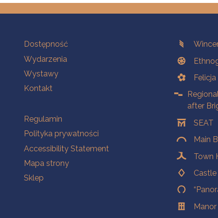
Na skróty.
Branches
Dostępność
Wincen
Wydarzenia
Ethnog
Wystawy
Felicj
Kontakt
Regiona
after Br
Na skróty.
Regulamin
SEAT
Polityka prywatności
Main B
Accessibility Statement
Town H
Mapa strony
Castl
Sklep
“Panor
Manor