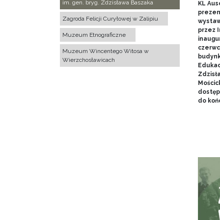
im. gen. bryg. Zdzisława Baszaka
KL Aus
prezen
Zagroda Felicji Curyłowej w Zalipiu
wystaw
przez I
Muzeum Etnograficzne
inaugur
czerwca
Muzeum Wincentego Witosa w
budynk
Wierzchosławicach
Edukacj
Zdzisł
Mościc
dostęp
do końc