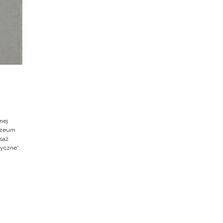
nej
Muzeum
saż
ryczne”.