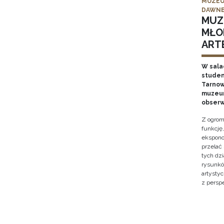
MUZEU
DAWNE
MUZ
MŁO
ARTE
W sala
studen
Tarnows
muzeum
obserw
Z ogrom
funkcję
ekspono
przelać
tych dz
rysunkó
artysty
z persp