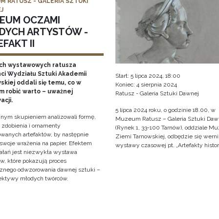
M RATUSZ - GALERIA SZTUKI
J
EUM OCZAMI
DYCH ARTYSTÓW -
FAKT II
ch wystawowych ratusza
ci Wydziału Sztuki Akademii
Start: 5 lipca 2024, 18:00
kiej oddali się temu, co w
Koniec: 4 sierpnia 2024
 robić warto – uważnej
Ratusz - Galeria Sztuki Dawnej
acji.
5 lipca 2024 roku, o godzinie 18.00, w
nym skupieniem analizowali formę,
Muzeum Ratusz – Galeria Sztuki Daw
, zdobienia i ornamenty
(Rynek 1, 33-100 Tarnów), oddziale 
wanych artefaktów, by następnie
Ziemi Tarnowskiej, odbędzie się werni
 swoje wrażenia na papier. Efektem
wystawy czasowej pt. „Artefakty histo
iałań jest niezwykła wystawa
w, które pokazują proces
cznego odwzorowania dawnej sztuki –
ektywy młodych twórców.