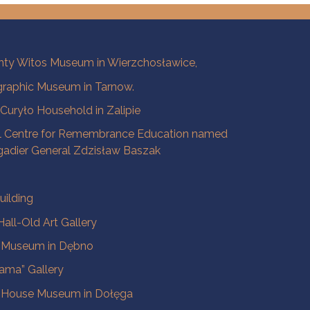
ty Witos Museum in Wierzchosławice,
raphic Museum in Tarnow.
a Curyło Household in Zalipie
l Centre for Remembrance Education named
igadier General Zdzisław Baszak
uilding
all-Old Art Gallery
e Museum in Dębno
ama” Gallery
 House Museum in Dołęga