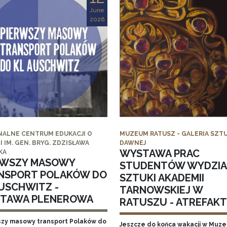
June
2026
NALNE CENTRUM EDUKACJI O
MUZEUM RATUSZ - GALERIA SZTU
I IM. GEN. BRYG. ZDZISŁAWA
DAWNEJ
WYSTAWA PRAC
KA
RWSZY MASOWY
STUDENTÓW WYDZI
NSPORT POLAKÓW DO
SZTUKI AKADEMII
AUSCHWITZ -
TARNOWSKIEJ W
TAWA PLENEROWA
RATUSZU - ATREFAKT I
szy masowy transport Polaków do
Jeszcze do końca wakacji w Muz