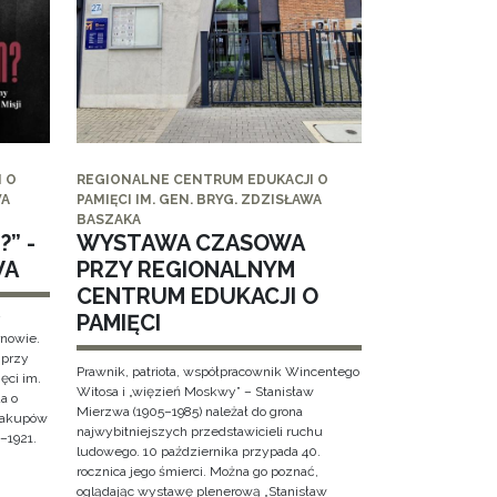
 O
REGIONALNE CENTRUM EDUKACJI O
WA
PAMIĘCI IM. GEN. BRYG. ZDZISŁAWA
BASZAKA
” -
WYSTAWA CZASOWA
WA
PRZY REGIONALNYM
CENTRUM EDUKACJI O
PAMIĘCI
y
rnowie.
 przy
Prawnik, patriota, współpracownik Wincentego
ęci im.
Witosa i „więzień Moskwy” – Stanisław
a o
Mierzwa (1905–1985) należał do grona
 Zakupów
najwybitniejszych przedstawicieli ruchu
–1921.
ludowego. 10 października przypada 40.
rocznica jego śmierci. Można go poznać,
oglądając wystawę plenerową „Stanisław