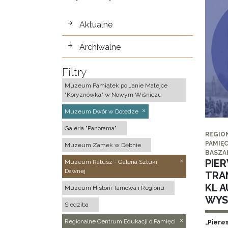
wystawy
Aktualne
Archiwalne
Filtry
Muzeum Pamiątek po Janie Matejce
"Koryznówka" w Nowym Wiśniczu
Muzeum Dwór w Dołędze
Galeria "Panorama"
REGIO
PAMIĘC
Muzeum Zamek w Dębnie
BASZA
PIE
Muzeum Ratusz - Galeria Sztuki
Dawnej
TRA
KL 
Muzeum Historii Tarnowa i Regionu
WYS
Siedziba
Regionalne Centrum Edukacji o Pamięci
„Pierw