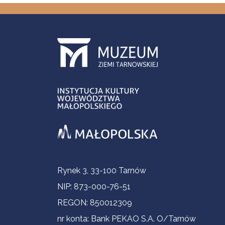
Contact Information
Rynek 3, 33-100 Tarnów
NIP: 873-000-76-51
REGON: 850012309
nr konta: Bank PEKAO S.A. O/Tarnów