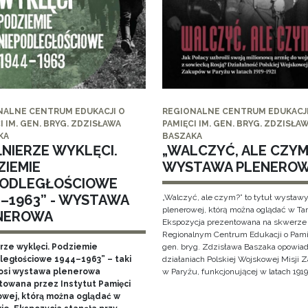
NALNE CENTRUM EDUKACJI O
REGIONALNE CENTRUM EDUKACJI
I IM. GEN. BRYG. ZDZISŁAWA
PAMIĘCI IM. GEN. BRYG. ZDZISŁA
KA
BASZAKA
ŁNIERZE WYKLĘCI.
„WALCZYĆ, ALE CZYM?
ZIEMIE
WYSTAWA PLENERO
PODLEGŁOŚCIOWE
4–1963” - WYSTAWA
„Walczyć, ale czym?” to tytuł wystaw
plenerowej, którą można oglądać w Ta
NEROWA
Ekspozycja prezentowana na skwerze
Regionalnym Centrum Edukacji o Pami
erze wyklęci. Podziemie
gen. bryg. Zdzisława Baszaka opowiad
ległościowe 1944–1963” – taki
działaniach Polskiej Wojskowej Misji
nosi wystawa plenerowa
w Paryżu, funkcjonującej w latach 1919
towana przez Instytut Pamięci
wej, którą można oglądać w