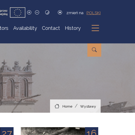
zmień na
POLSKI
itors
Availability
Contact
History
Submenu
Home
Wystawy
27
16