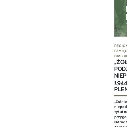
REGIO
PAMIĘC
BASZA
„ŻO
POD
NIE
194
PLE
„Żołni
niepod
tytuł 
przygo
Narodo