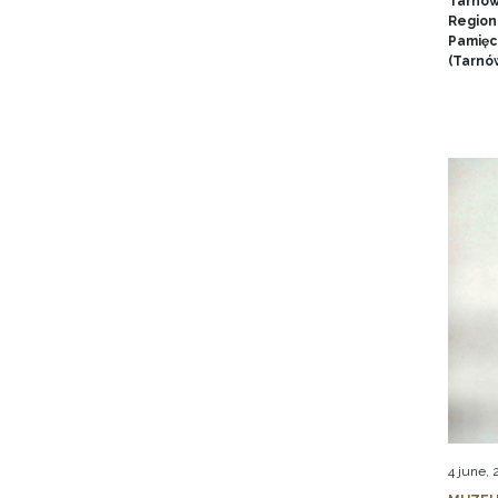
Tarnow
Region
Pamięci
(Tarnów
4 june,