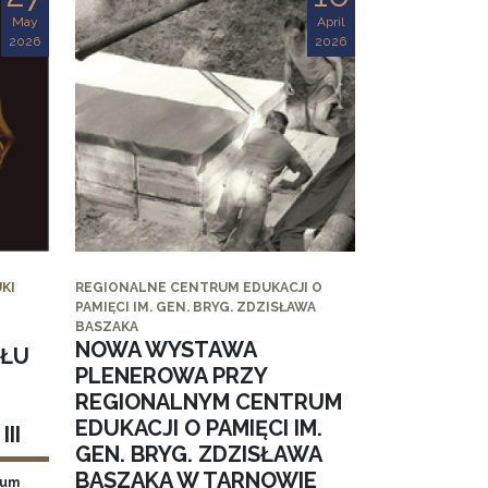
May
April
2026
2026
KI
REGIONALNE CENTRUM EDUKACJI O
PAMIĘCI IM. GEN. BRYG. ZDZISŁAWA
BASZAKA
NOWA WYSTAWA
AŁU
PLENEROWA PRZY
REGIONALNYM CENTRUM
EDUKACJI O PAMIĘCI IM.
II
GEN. BRYG. ZDZISŁAWA
BASZAKA W TARNOWIE
eum