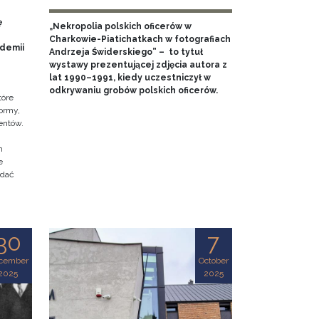
ę
„Nekropolia polskich oficerów w
Charkowie-Piatichatkach w fotografiach
ademii
Andrzeja Świderskiego” – to tytuł
wystawy prezentującej zdjęcia autora z
lat 1990–1991, kiedy uczestniczył w
odkrywaniu grobów polskich oficerów.
tóre
ormy,
entów.
h
e
adać
30
7
cember
October
2025
2025