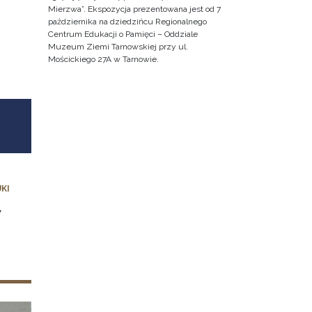
Mierzwa”. Ekspozycja prezentowana jest od 7
października na dziedzińcu Regionalnego
Centrum Edukacji o Pamięci – Oddziale
Muzeum Ziemi Tarnowskiej przy ul.
Mościckiego 27A w Tarnowie.
KI
Y