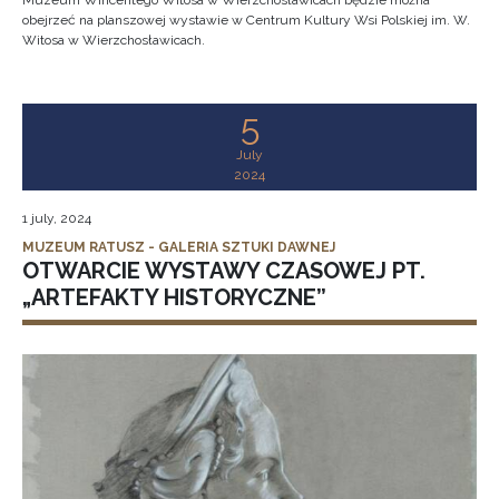
Muzeum Wincentego Witosa w Wierzchosławicach będzie można
obejrzeć na planszowej wystawie w Centrum Kultury Wsi Polskiej im. W.
Witosa w Wierzchosławicach.
5
July
2024
1 july, 2024
MUZEUM RATUSZ - GALERIA SZTUKI DAWNEJ
OTWARCIE WYSTAWY CZASOWEJ PT.
„ARTEFAKTY HISTORYCZNE”