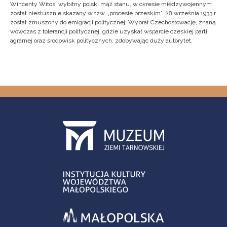
Wincenty Witos, wybitny polski mąż stanu, w okresie międzywojennym
został niesłusznie skazany w tzw. „procesie brzeskim”. 28 września 1933 r.
został zmuszony do emigracji politycznej. Wybrał Czechosłowację, znaną
wówczas z tolerancji politycznej, gdzie uzyskał wsparcie czeskiej partii
agrarnej oraz środowisk politycznych, zdobywając duży autorytet.