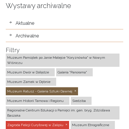
Wystawy archiwalne
wystawy
Aktualne
Archiwalne
Filtry
Muzeum Pamiątek po Janie Matejce "Koryznówka" w Nowym
Wiśniczu
Muzeum Dwór w Dołędze
Galeria "Panorama"
Muzeum Zamek w Dębnie
Muzeum Ratusz - Galeria Sztuki Dawnej
Muzeum Historii Tarnowa i Regionu
Siedziba
Regionalne Centrum Edukacji o Pamięci im. gen. bryg. Zdzisława
Baszaka
Zagroda Felicji Curyłowej w Zalipiu
Muzeum Etnograficzne