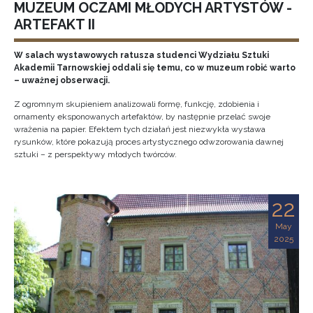
MUZEUM OCZAMI MŁODYCH ARTYSTÓW -
ARTEFAKT II
W salach wystawowych ratusza studenci Wydziału Sztuki
Akademii Tarnowskiej oddali się temu, co w muzeum robić warto
– uważnej obserwacji.
Z ogromnym skupieniem analizowali formę, funkcję, zdobienia i
ornamenty eksponowanych artefaktów, by następnie przelać swoje
wrażenia na papier. Efektem tych działań jest niezwykła wystawa
rysunków, które pokazują proces artystycznego odwzorowania dawnej
sztuki – z perspektywy młodych twórców.
22
May
2025