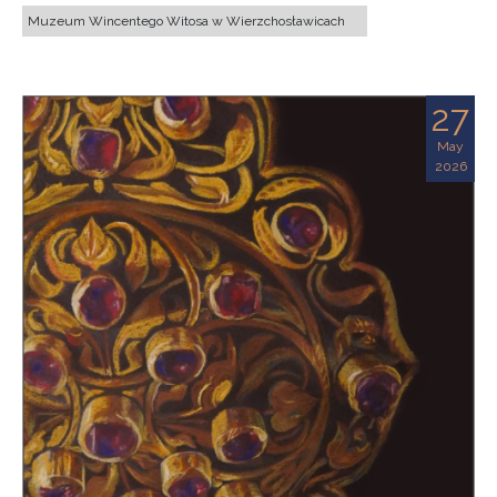
Muzeum Wincentego Witosa w Wierzchosławicach
27
May
2026