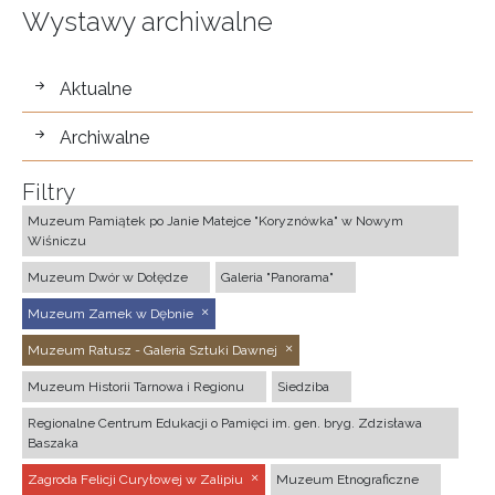
Wystawy archiwalne
wystawy
Aktualne
Archiwalne
Filtry
Muzeum Pamiątek po Janie Matejce "Koryznówka" w Nowym
Wiśniczu
Muzeum Dwór w Dołędze
Galeria "Panorama"
Muzeum Zamek w Dębnie
Muzeum Ratusz - Galeria Sztuki Dawnej
Muzeum Historii Tarnowa i Regionu
Siedziba
Regionalne Centrum Edukacji o Pamięci im. gen. bryg. Zdzisława
Baszaka
Zagroda Felicji Curyłowej w Zalipiu
Muzeum Etnograficzne