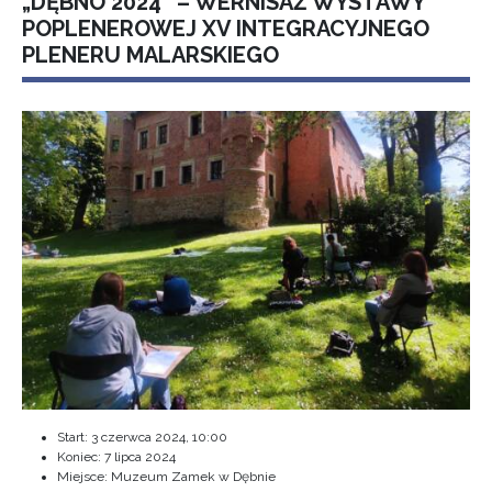
„DĘBNO 2024” – WERNISAŻ WYSTAWY
POPLENEROWEJ XV INTEGRACYJNEGO
PLENERU MALARSKIEGO
Start:
3 czerwca 2024, 10:00
Koniec:
7 lipca 2024
Miejsce: Muzeum Zamek w Dębnie