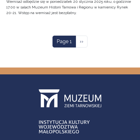
Wernisaż odbędzie się w poniedziałek 20 stycznia 2025 roku, o godzinie
17.00 w salach Muzeum Historii Tarnowa i Regionu w kamienicy Rynek
20-21. Wstęp na wernisaż jest bezpłatny.
Pagination
Next page
Page 1
››