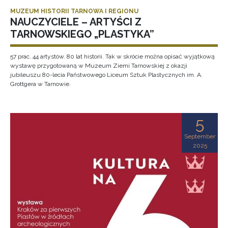
MUZEUM HISTORII TARNOWA I REGIONU
NAUCZYCIELE – ARTYŚCI Z
TARNOWSKIEGO „PLASTYKA”
57 prac. 44 artystów. 80 lat historii. Tak w skrócie można opisać wyjątkową
wystawę przygotowaną w Muzeum Ziemi Tarnowskiej z okazji
jubileuszu 80-lecia Państwowego Liceum Sztuk Plastycznych im. A.
Grottgera w Tarnowie.
5
September
2025