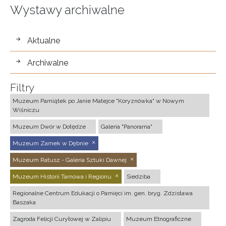
Wystawy archiwalne
wystawy
Aktualne
Archiwalne
Filtry
Muzeum Pamiątek po Janie Matejce "Koryznówka" w Nowym
Wiśniczu
Muzeum Dwór w Dołędze
Galeria "Panorama"
Muzeum Zamek w Dębnie
Muzeum Ratusz - Galeria Sztuki Dawnej
Muzeum Historii Tarnowa i Regionu
Siedziba
Regionalne Centrum Edukacji o Pamięci im. gen. bryg. Zdzisława
Baszaka
Zagroda Felicji Curyłowej w Zalipiu
Muzeum Etnograficzne