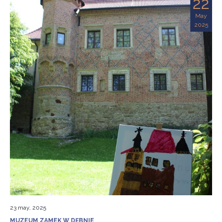
22
May
2025
23 may, 2025
MUZEUM ZAMEK W DĘBNIE