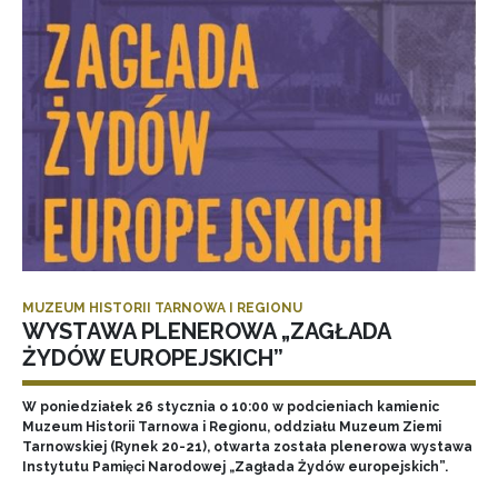
MUZEUM HISTORII TARNOWA I REGIONU
WYSTAWA PLENEROWA „ZAGŁADA
ŻYDÓW EUROPEJSKICH”
W poniedziałek 26 stycznia o 10:00 w podcieniach kamienic
Muzeum Historii Tarnowa i Regionu, oddziału Muzeum Ziemi
Tarnowskiej (Rynek 20-21), otwarta została plenerowa wystawa
Instytutu Pamięci Narodowej „Zagłada Żydów europejskich”.