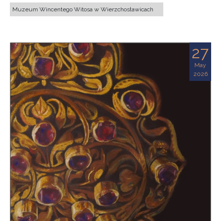
Muzeum Wincentego Witosa w Wierzchosławicach
27
May
2026