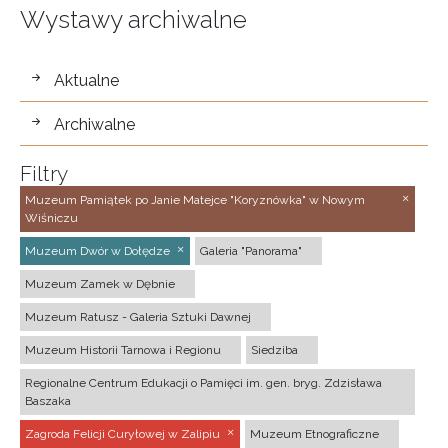
Wystawy archiwalne
wystawy
Aktualne
Archiwalne
Filtry
Muzeum Pamiątek po Janie Matejce "Koryznówka" w Nowym
Wiśniczu
Muzeum Dwór w Dołędze
Galeria "Panorama"
Muzeum Zamek w Dębnie
Muzeum Ratusz - Galeria Sztuki Dawnej
Muzeum Historii Tarnowa i Regionu
Siedziba
Regionalne Centrum Edukacji o Pamięci im. gen. bryg. Zdzisława
Baszaka
Zagroda Felicji Curyłowej w Zalipiu
Muzeum Etnograficzne