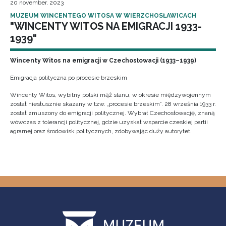
20 november, 2023
MUZEUM WINCENTEGO WITOSA W WIERZCHOSŁAWICACH
"WINCENTY WITOS NA EMIGRACJI 1933-
1939"
Wincenty Witos na emigracji w Czechosłowacji (1933–1939)
Emigracja polityczna po procesie brzeskim
Wincenty Witos, wybitny polski mąż stanu, w okresie międzywojennym
został niesłusznie skazany w tzw. „procesie brzeskim”. 28 września 1933 r.
został zmuszony do emigracji politycznej. Wybrał Czechosłowację, znaną
wówczas z tolerancji politycznej, gdzie uzyskał wsparcie czeskiej partii
agrarnej oraz środowisk politycznych, zdobywając duży autorytet.