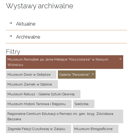
Wystawy archiwalne
wystawy
Aktualne
Archiwalne
Filtry
Muzeum Pamiątek po Janie Matejce "Koryznówka" w Nowym
Wiśniczu
Muzeum Dwór w Dołędze
Galeria "Panorama"
Muzeum Zamek w Dębnie
Muzeum Ratusz - Galeria Sztuki Dawnej
Muzeum Historii Tarnowa i Regionu
Siedziba
Regionalne Centrum Edukacji o Pamięci im. gen. bryg. Zdzisława
Baszaka
Zagroda Felicji Curyłowej w Zalipiu
Muzeum Etnograficzne