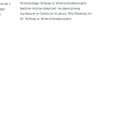
Wincentego Witosa w Wierzchosławicach
st od 7
będzie można obejrzeć na planszowej
ego
wystawie w Centrum Kultury Wsi Polskiej im.
e
W. Witosa w Wierzchosławicach.