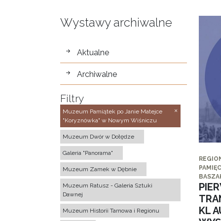
Wystawy archiwalne
wystawy
Aktualne
Archiwalne
Filtry
Muzeum Pamiątek po Janie Matejce
"Koryznówka" w Nowym Wiśniczu
Muzeum Dwór w Dołędze
Galeria "Panorama"
REGIO
PAMIĘC
Muzeum Zamek w Dębnie
BASZA
PIE
Muzeum Ratusz - Galeria Sztuki
Dawnej
TRA
KL 
Muzeum Historii Tarnowa i Regionu