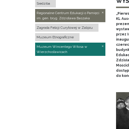
WYS
Siedziba
Regionalne Centrum Edukacji o Pamięci
„Pierw
im. gen. bryg. Zdzisława Baszaka
KL Aus
prezen
Zagroda Felicji Curyłowej w Zalipiu
wystaw
przez I
Muzeum Etnograficzne
inaugur
czerwca
Muzeum Wincentego Witosa w
budynk
Wierzchosławicach
Edukacj
Zdzisł
Mościc
dostęp
do końc