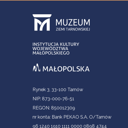
Contact Information
Rynek 3, 33-100 Tarnów
NIP: 873-000-76-51
REGON: 850012309
nr konta: Bank PEKAO S.A. O/Tarnów
96 1240 1910 1111 0000 0898 4744