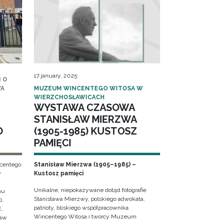
17 january, 2025
 O
WA
MUZEUM WINCENTEGO WITOSA W
WIERZCHOSŁAWICACH
WYSTAWA CZASOWA
STANISŁAW MIERZWA
O
(1905-1985) KUSTOSZ
PAMIĘCI
ncentego
Stanisław Mierzwa (1905–1985) –
w
Kustosz pamięci
Unikalne, niepokazywane dotąd fotografie
hu
Stanisława Mierzwy, polskiego adwokata,
0.
patrioty, bliskiego współpracownika
ć,
Wincentego Witosa i twórcy Muzeum
ław