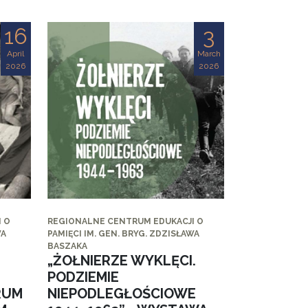
16
3
April
March
2026
2026
 O
REGIONALNE CENTRUM EDUKACJI O
WA
PAMIĘCI IM. GEN. BRYG. ZDZISŁAWA
BASZAKA
„ŻOŁNIERZE WYKLĘCI.
PODZIEMIE
RUM
NIEPODLEGŁOŚCIOWE