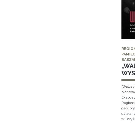
REGIO
PAMIĘC
BASZA
„WAL
WYS
„Walczy
plenero
Ekspozy
Regiona
gen. br
działan
w Paryżu