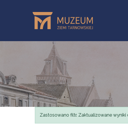
Skip to main content
Status message
Zastosowano filtr. Zaktualizowane wyniki 