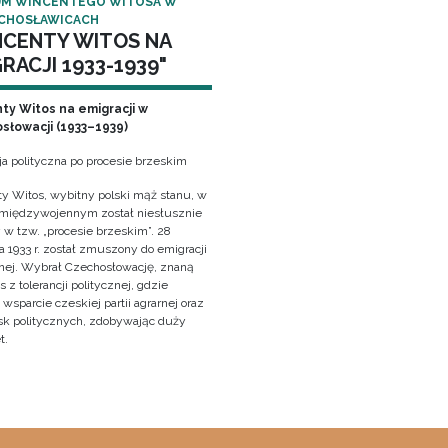
M WINCENTEGO WITOSA W
CHOSŁAWICACH
NCENTY WITOS NA
RACJI 1933-1939"
ty Witos na emigracji w
słowacji (1933–1939)
ja polityczna po procesie brzeskim
y Witos, wybitny polski mąż stanu, w
 międzywojennym został niesłusznie
 w tzw. „procesie brzeskim”. 28
 1933 r. został zmuszony do emigracji
znej. Wybrał Czechosłowację, znaną
z tolerancji politycznej, gdzie
wsparcie czeskiej partii agrarnej oraz
sk politycznych, zdobywając duży
t.