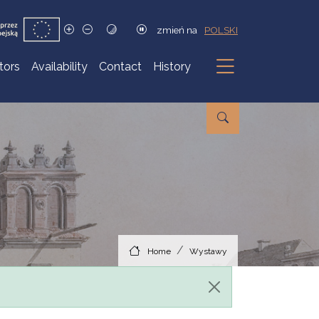
zmień na
POLSKI
itors
Availability
Contact
History
Submenu
Home
Wystawy