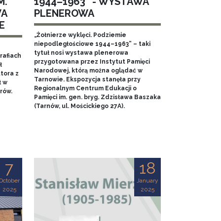
M.
1944–1963” - WYSTAWA
WA
PLENEROWA
E
„Żołnierze wyklęci. Podziemie
niepodległościowe 1944–1963” – taki
tytuł nosi wystawa plenerowa
rafiach
przygotowana przez Instytut Pamięci
ł
Narodowej, którą można oglądać w
tora z
Tarnowie. Ekspozycja stanęła przy
ł w
Regionalnym Centrum Edukacji o
rów.
Pamięci im. gen. bryg. Zdzisława Baszaka
(Tarnów, ul. Mościckiego 27A).
7
18
October
January
2025
2025