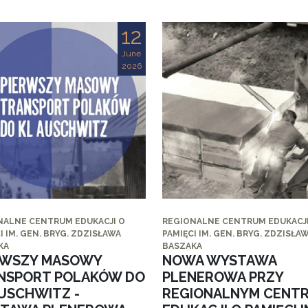
12
June
2026
NALNE CENTRUM EDUKACJI O
REGIONALNE CENTRUM EDUKACJI
I IM. GEN. BRYG. ZDZISŁAWA
PAMIĘCI IM. GEN. BRYG. ZDZISŁA
KA
BASZAKA
RWSZY MASOWY
NOWA WYSTAWA
NSPORT POLAKÓW DO
PLENEROWA PRZY
AUSCHWITZ -
REGIONALNYM CENT