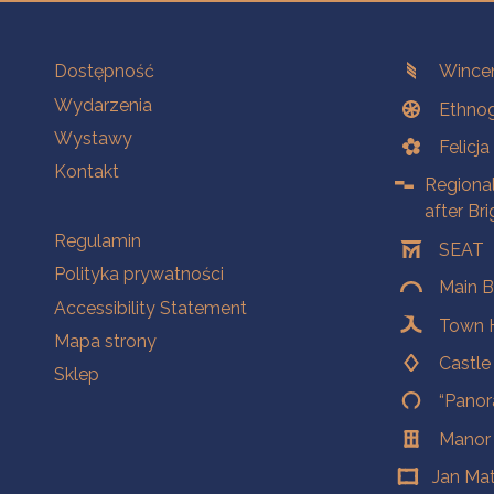
Na skróty.
Branches
Dostępność
Wincen
Wydarzenia
Ethnog
Wystawy
Felicj
Kontakt
Regiona
after Br
Na skróty.
Regulamin
SEAT
Polityka prywatności
Main B
Accessibility Statement
Town H
Mapa strony
Castl
Sklep
“Panor
Manor
Jan Ma