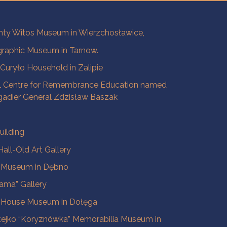
ty Witos Museum in Wierzchosławice,
raphic Museum in Tarnow.
a Curyło Household in Zalipie
l Centre for Remembrance Education named
igadier General Zdzisław Baszak
uilding
all-Old Art Gallery
e Museum in Dębno
ama” Gallery
 House Museum in Dołęga
tejko “Koryznówka” Memorabilia Museum in