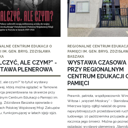
NALNE CENTRUM EDUKACJI O
REGIONALNE CENTRUM EDUKACJI
I IM. GEN. BRYG. ZDZISŁAWA
PAMIĘCI IM. GEN. BRYG. ZDZISŁA
KA
BASZAKA
CZYĆ, ALE CZYM?” -
WYSTAWA CZASOWA
TAWA PLENEROWA
PRZY REGIONALNYM
CENTRUM EDUKACJI 
PAMIĘCI
ć, ale czym?” to tytuł wystawy
wej, którą można oglądać w Tarnowie.
cja prezentowana na skwerze przy
Prawnik, patriota, współpracownik Wi
lnym Centrum Edukacji o Pamięci im.
Witosa i „więzień Moskwy” – Stanisła
yg. Zdzisława Baszaka opowiada o
Mierzwa (1905–1985) należał do grona
iach Polskiej Wojskowej Misji Zakupów
najwybitniejszych przedstawicieli ruc
, funkcjonującej w latach 1919–1921.
ludowego. 10 października przypada 4
rocznica jego śmierci. Można go pozna
oglądając wystawę plenerową „Stanis