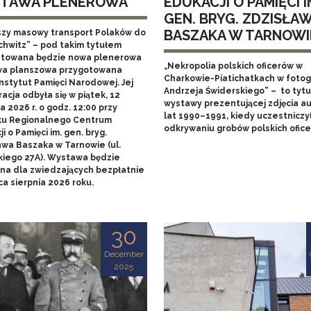
TAWA PLENEROWA
EDUKACJI O PAMIĘCI I
GEN. BRYG. ZDZISŁA
BASZAKA W TARNOWI
szy masowy transport Polaków do
chwitz” – pod takim tytułem
towana będzie nowa plenerowa
„Nekropolia polskich oficerów w
a planszowa przygotowana
Charkowie-Piatichatkach w fotog
nstytut Pamięci Narodowej. Jej
Andrzeja Świderskiego” – to tytu
acja odbyła się w piątek, 12
wystawy prezentującej zdjęcia au
 2026 r. o godz. 12:00 przy
lat 1990–1991, kiedy uczestniczy
u Regionalnego Centrum
odkrywaniu grobów polskich ofice
i o Pamięci im. gen. bryg.
awa Baszaka w Tarnowie (ul.
kiego 27A). Wystawa będzie
na dla zwiedzających bezpłatnie
a sierpnia 2026 roku.
30
December
2025