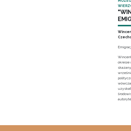
MUZEU
WIERZ
"WI
EMIG
Wincen
Czecho
Emigrac
Wincent
okresie
skazany
września
polityc
wówczas 
uzyskał 
środowi
autoryte