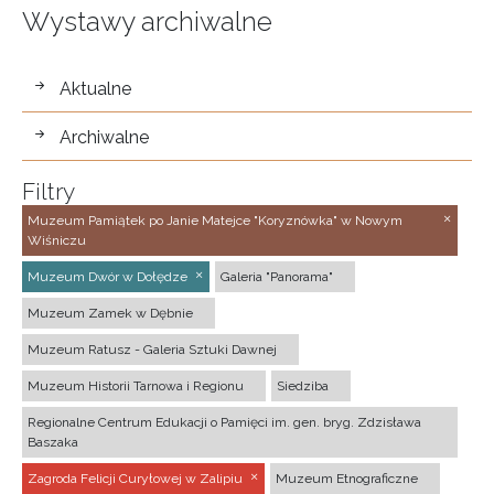
Wystawy archiwalne
wystawy
Aktualne
Archiwalne
Filtry
Muzeum Pamiątek po Janie Matejce "Koryznówka" w Nowym
Wiśniczu
Muzeum Dwór w Dołędze
Galeria "Panorama"
Muzeum Zamek w Dębnie
Muzeum Ratusz - Galeria Sztuki Dawnej
Muzeum Historii Tarnowa i Regionu
Siedziba
Regionalne Centrum Edukacji o Pamięci im. gen. bryg. Zdzisława
Baszaka
Zagroda Felicji Curyłowej w Zalipiu
Muzeum Etnograficzne