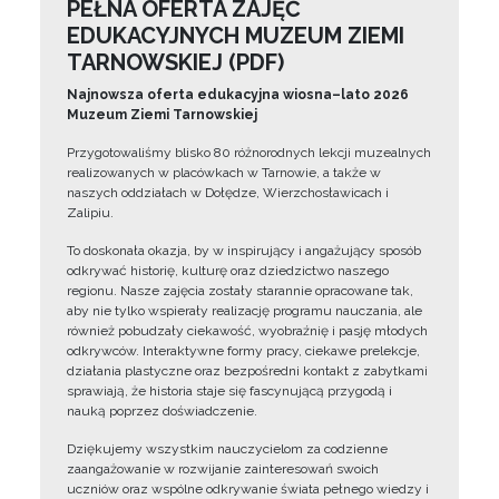
PEŁNA OFERTA ZAJĘĆ
EDUKACYJNYCH MUZEUM ZIEMI
TARNOWSKIEJ (PDF)
Najnowsza oferta edukacyjna wiosna–lato 2026
Muzeum Ziemi Tarnowskiej
Przygotowaliśmy blisko 80 różnorodnych lekcji muzealnych
realizowanych w placówkach w Tarnowie, a także w
naszych oddziałach w Dołędze, Wierzchosławicach i
Zalipiu.
To doskonała okazja, by w inspirujący i angażujący sposób
odkrywać historię, kulturę oraz dziedzictwo naszego
regionu. Nasze zajęcia zostały starannie opracowane tak,
aby nie tylko wspierały realizację programu nauczania, ale
również pobudzały ciekawość, wyobraźnię i pasję młodych
odkrywców. Interaktywne formy pracy, ciekawe prelekcje,
działania plastyczne oraz bezpośredni kontakt z zabytkami
sprawiają, że historia staje się fascynującą przygodą i
nauką poprzez doświadczenie.
Dziękujemy wszystkim nauczycielom za codzienne
zaangażowanie w rozwijanie zainteresowań swoich
uczniów oraz wspólne odkrywanie świata pełnego wiedzy i