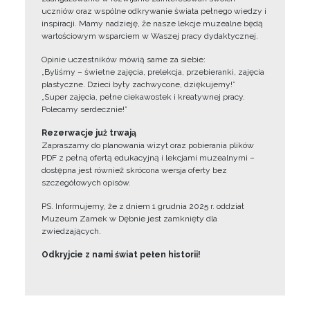
uczniów oraz wspólne odkrywanie świata pełnego wiedzy i
inspiracji. Mamy nadzieję, że nasze lekcje muzealne będą
wartościowym wsparciem w Waszej pracy dydaktycznej.
Opinie uczestników mówią same za siebie:
„Byliśmy – świetne zajęcia, prelekcja, przebieranki, zajęcia
plastyczne. Dzieci były zachwycone, dziękujemy!”
„Super zajęcia, pełne ciekawostek i kreatywnej pracy.
Polecamy serdecznie!”
Rezerwacje już trwają
Zapraszamy do planowania wizyt oraz pobierania plików
PDF z pełną ofertą edukacyjną i lekcjami muzealnymi –
dostępna jest również skrócona wersja oferty bez
szczegółowych opisów.
PS. Informujemy, że z dniem 1 grudnia 2025 r. oddział
Muzeum Zamek w Dębnie jest zamknięty dla
zwiedzających.
Odkryjcie z nami świat pełen historii!