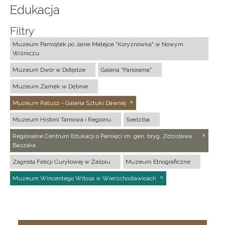
Edukacja
Filtry
Muzeum Pamiątek po Janie Matejce "Koryznówka" w Nowym
Wiśniczu
Muzeum Dwór w Dołędze
Galeria "Panorama"
Muzeum Zamek w Dębnie
Muzeum Ratusz - Galeria Sztuki Dawnej
Muzeum Historii Tarnowa i Regionu
Siedziba
Regionalne Centrum Edukacji o Pamięci im. gen. bryg. Zdzisława
Baszaka
Zagroda Felicji Curyłowej w Zalipiu
Muzeum Etnograficzne
Muzeum Wincentego Witosa w Wierzchosławicach