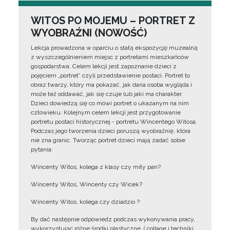
WITOS PO MOJEMU – PORTRET Z
WYOBRAŹNI (NOWOŚĆ)
Lekcja prowadzona w oparciu o stałą ekspozycję muzealną
z wyszczególnieniem miejsc z portretami mieszkańców
gospodarstwa. Celem lekcji jest zapoznanie dzieci z
pojęciem „portret” czyli przedstawienie postaci. Portret to
obraz twarzy, który ma pokazać, jak dana osoba wygląda i
może też oddawać, jak się czuje lub jaki ma charakter.
Dzieci dowiedzą się co mówi portret o ukazanym na nim
człowieku. Kolejnym celem lekcji jest przygotowanie
portretu postaci historycznej - portretu Wincentego Witosa.
Podczas jego tworzenia dzieci poruszą wyobraźnię, która
nie zna granic. Tworząc portret dzieci mają zadać sobie
pytania:
Wincenty Witos, kolega z klasy czy miły pan?
Wincenty Witos, Wincenty czy Wicek?
Wincenty Witos, kolega czy dziadzio ?
By dać następnie odpowiedz podczas wykonywania pracy,
wykorzystując różne środki plastyczne, ( collage i techniki