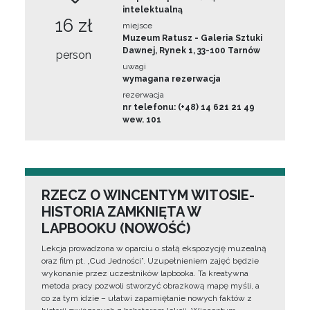
intelektualną
16 zł
miejsce
Muzeum Ratusz - Galeria Sztuki
Dawnej, Rynek 1, 33-100 Tarnów
person
uwagi
wymagana rezerwacja
rezerwacja
nr telefonu: (+48) 14 621 21 49
wew. 101
RZECZ O WINCENTYM WITOSIE-
HISTORIA ZAMKNIĘTA W
LAPBOOKU (NOWOŚĆ)
Lekcja prowadzona w oparciu o stałą ekspozycję muzealną
oraz film pt. „Cud Jedności”. Uzupełnieniem zajęć będzie
wykonanie przez uczestników lapbooka. Ta kreatywna
metoda pracy pozwoli stworzyć obrazkową mapę myśli, a
co za tym idzie – ułatwi zapamiętanie nowych faktów z