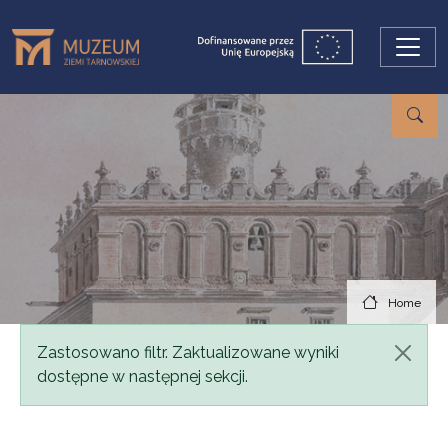
Skip to main content
Home
Status message
Zastosowano filtr. Zaktualizowane wyniki
dostępne w następnej sekcji.