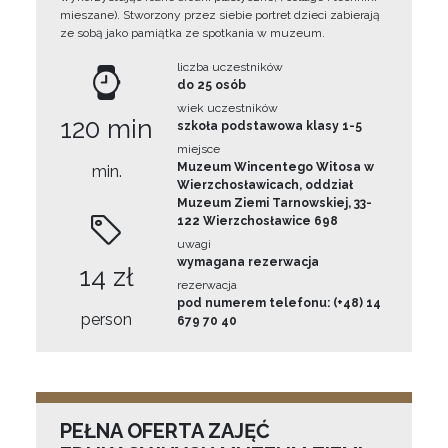
mieszane). Stworzony przez siebie portret dzieci zabierają
ze sobą jako pamiątka ze spotkania w muzeum.
liczba uczestników
do 25 osób
wiek uczestników
120 min
szkoła podstawowa klasy 1-5
miejsce
Muzeum Wincentego Witosa w
min.
Wierzchosławicach, oddział
Muzeum Ziemi Tarnowskiej, 33-
122 Wierzchosławice 698
uwagi
wymagana rezerwacja
14 zł
rezerwacja
pod numerem telefonu: (+48) 14
person
679 70 40
PEŁNA OFERTA ZAJĘĆ