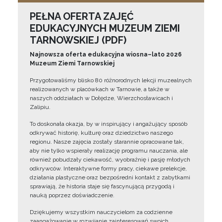
PEŁNA OFERTA ZAJĘĆ
EDUKACYJNYCH MUZEUM ZIEMI
TARNOWSKIEJ (PDF)
Najnowsza oferta edukacyjna wiosna–lato 2026
Muzeum Ziemi Tarnowskiej
Przygotowaliśmy blisko 80 różnorodnych lekcji muzealnych
realizowanych w placówkach w Tarnowie, a także w
naszych oddziałach w Dołędze, Wierzchosławicach i
Zalipiu.
To doskonała okazja, by w inspirujący i angażujący sposób
odkrywać historię, kulturę oraz dziedzictwo naszego
regionu. Nasze zajęcia zostały starannie opracowane tak,
aby nie tylko wspierały realizację programu nauczania, ale
również pobudzały ciekawość, wyobraźnię i pasję młodych
odkrywców. Interaktywne formy pracy, ciekawe prelekcje,
działania plastyczne oraz bezpośredni kontakt z zabytkami
sprawiają, że historia staje się fascynującą przygodą i
nauką poprzez doświadczenie.
Dziękujemy wszystkim nauczycielom za codzienne
zaangażowanie w rozwijanie zainteresowań swoich