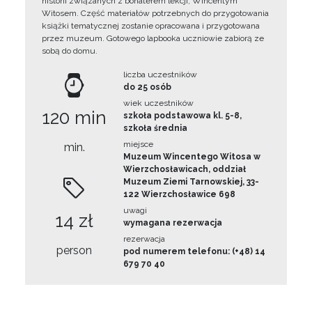
historii związanych z bohaterem lekcji, Wincentym
Witosem. Część materiałów potrzebnych do przygotowania
książki tematycznej zostanie opracowana i przygotowana
przez muzeum. Gotowego lapbooka uczniowie zabiorą ze
sobą do domu.
liczba uczestników
do 25 osób
wiek uczestników
120 min
szkoła podstawowa kl. 5-8,
szkoła średnia
miejsce
min.
Muzeum Wincentego Witosa w
Wierzchosławicach, oddział
Muzeum Ziemi Tarnowskiej, 33-
122 Wierzchosławice 698
uwagi
14 zł
wymagana rezerwacja
rezerwacja
person
pod numerem telefonu: (+48) 14
679 70 40