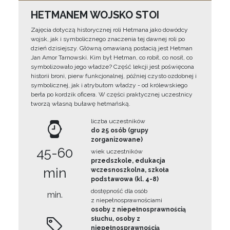
HETMANEM WOJSKO STOI
Zajęcia dotyczą historycznej roli Hetmana jako dowódcy
wojsk, jak i symbolicznego znaczenia tej dawnej roli po
dzień dzisiejszy. Główną omawianą postacią jest Hetman
Jan Amor Tarnowski. Kim był Hetman, co robił, co nosił, co
symbolizowało jego władze? Część lekcji jest poświęcona
historii broni, pierw funkcjonalnej, później czysto ozdobnej i
symbolicznej, jak i atrybutom władzy - od królewskiego
berła po kordzik oficera. W części praktycznej uczestnicy
tworzą własną buławę hetmańską.
liczba uczestników
do 25 osób (grupy
zorganizowane)
45-60
wiek uczestników
przedszkole, edukacja
min
wczesnoszkolna, szkoła
podstawowa (kl. 4-8)
dostępność dla osób
min.
z niepełnosprawnościami
osoby z niepełnosprawnością
słuchu, osoby z
niepełnosprawnością