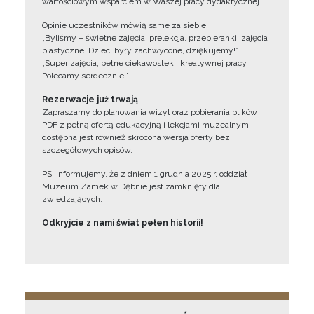
wartościowym wsparciem w Waszej pracy dydaktycznej.
Opinie uczestników mówią same za siebie:
„Byliśmy – świetne zajęcia, prelekcja, przebieranki, zajęcia
plastyczne. Dzieci były zachwycone, dziękujemy!”
„Super zajęcia, pełne ciekawostek i kreatywnej pracy.
Polecamy serdecznie!”
Rezerwacje już trwają
Zapraszamy do planowania wizyt oraz pobierania plików
PDF z pełną ofertą edukacyjną i lekcjami muzealnymi –
dostępna jest również skrócona wersja oferty bez
szczegółowych opisów.
PS. Informujemy, że z dniem 1 grudnia 2025 r. oddział
Muzeum Zamek w Dębnie jest zamknięty dla
zwiedzających.
Odkryjcie z nami świat pełen historii!