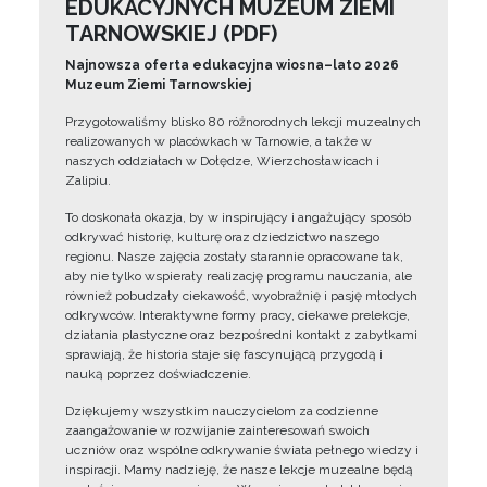
EDUKACYJNYCH MUZEUM ZIEMI
TARNOWSKIEJ (PDF)
Najnowsza oferta edukacyjna wiosna–lato 2026
Muzeum Ziemi Tarnowskiej
Przygotowaliśmy blisko 80 różnorodnych lekcji muzealnych
realizowanych w placówkach w Tarnowie, a także w
naszych oddziałach w Dołędze, Wierzchosławicach i
Zalipiu.
To doskonała okazja, by w inspirujący i angażujący sposób
odkrywać historię, kulturę oraz dziedzictwo naszego
regionu. Nasze zajęcia zostały starannie opracowane tak,
aby nie tylko wspierały realizację programu nauczania, ale
również pobudzały ciekawość, wyobraźnię i pasję młodych
odkrywców. Interaktywne formy pracy, ciekawe prelekcje,
działania plastyczne oraz bezpośredni kontakt z zabytkami
sprawiają, że historia staje się fascynującą przygodą i
nauką poprzez doświadczenie.
Dziękujemy wszystkim nauczycielom za codzienne
zaangażowanie w rozwijanie zainteresowań swoich
uczniów oraz wspólne odkrywanie świata pełnego wiedzy i
inspiracji. Mamy nadzieję, że nasze lekcje muzealne będą