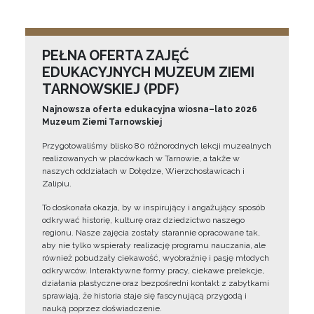
PEŁNA OFERTA ZAJĘĆ
EDUKACYJNYCH MUZEUM ZIEMI
TARNOWSKIEJ (PDF)
Najnowsza oferta edukacyjna wiosna–lato 2026
Muzeum Ziemi Tarnowskiej
Przygotowaliśmy blisko 80 różnorodnych lekcji muzealnych
realizowanych w placówkach w Tarnowie, a także w
naszych oddziałach w Dołędze, Wierzchosławicach i
Zalipiu.
To doskonała okazja, by w inspirujący i angażujący sposób
odkrywać historię, kulturę oraz dziedzictwo naszego
regionu. Nasze zajęcia zostały starannie opracowane tak,
aby nie tylko wspierały realizację programu nauczania, ale
również pobudzały ciekawość, wyobraźnię i pasję młodych
odkrywców. Interaktywne formy pracy, ciekawe prelekcje,
działania plastyczne oraz bezpośredni kontakt z zabytkami
sprawiają, że historia staje się fascynującą przygodą i
nauką poprzez doświadczenie.