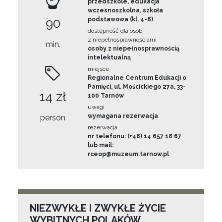
przedszkole, edukacja
wczesnoszkolna, szkoła
90
podstawowa (kl. 4-8)
dostępność dla osób
z niepełnosprawnościami
min.
osoby z niepełnosprawnością
intelektualną
miejsce
Regionalne Centrum Edukacji o
Pamięci, ul. Mościckiego 27a, 33-
14 zł
100 Tarnów
uwagi
wymagana rezerwacja
person
rezerwacja
nr telefonu: (+48) 14 657 18 67
lub mail:
rceop@muzeum.tarnow.pl
NIEZWYKŁE I ZWYKŁE ŻYCIE
WYBITNYCH POLAKÓW