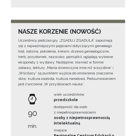
NASZE KORZENIE (NOWOŚĆ)
Uczestnicy podczas gry „ZGADUJ ZGADULA” zapoznają
się z najważniejszymi pojęciami dotyczącymi genealogii
(ród, rodzina, pokolenia, krewni, drzewo genealogiczne,
herb, przydomek, nazwisko, pamiątki), oglądają wybrane
eksponaty z wystawy. Następnie, również w formie
zabawy, lektury „Mania dziewczyna inne niż wszystkie” i
„Wścibscy” są punktem wyjścia do omówienia znaczenia
słów: kultura osobista, kultura narodowa. Podsumowaniem
jest ćwiczenie „W przysłowiach nauka”.
wiek uczestników
przedszkole
dostępność dla osób
90
z niepełnosprawnościami
osoby z niepełnosprawnością
intelektualną
min.
miejsce
Regionalne Centrum Edukacji o