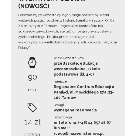
(NOWOŚĆ)
Podczas zajęć uczestnicy będą mogli poznać sylwetki
ważnych postaci polskiej z historii, literatury i sztuki (XIX i
XX w.; w tym z Tarnowa i regionu) w kontekście ich
sukcesów zawodowych, ale też ich pasji i ciekawostek z
życia osobistego. Nauka przez zabawę dzięki
wykorzystaniu wielkoformatowej gry edukacyjnej ”Wybitni
Polacy”.
wiek uczestników
przedszkole, edukacja
wczesnoszkolna, szkoła
90
podstawowa (kl. 4-8)
miejsce
Regionalne Centrum Edukacji o
min.
Pamięci, ul. Mościckiego 27a, 33-
100 Tarnów
uwagi
wymagana rezerwacja
rezerwacja
14 zł
nr telefonu: (+48) 14 657 18 67
lub mail:
rceop@muzeum.tarnow.pl
person