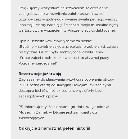
Dziękujemy wszystkim nauczycielom za codzienne
zaangażowanie w rozwijanie zainteresowań swoich
uczniów oraz wspólne odkrywanie świata pełnego wiedzy i
inspiracji. Mamy nadzieję, że nasze lekcje muzealne będą
wartościowym wsparciem w Waszej pracy dydaktycznej.
Opinie uczestników mówią same za siebie:
„Byliśmy – świetne zajęcia, prelekcja, przebieranki, zajęcia
plastyczne. Dzieci były zachwycone, dziękujemy!”
„Super zajęcia, pełne ciekawostek i kreatywnej pracy.
Polecamy serdecznie!”
Rezerwacje już trwają
Zapraszamy do planowania wizyt oraz pobierania plików
PDF z pełną ofertą edukacyjną i lekcjami muzealnymi –
dostępna jest również skrócona wersja oferty bez
szczegółowych opisów.
PS. Informujemy, że z dniem 1 grudnia 2025 r. oddział
Muzeum Zamek w Dębnie jest zamknięty dla
zwiedzających.
Odkryjcie z nami świat pełen historii!