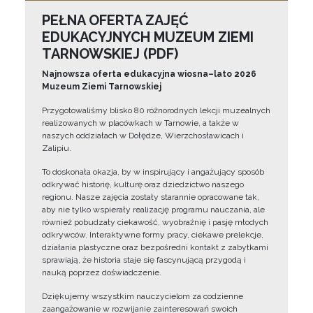
PEŁNA OFERTA ZAJĘĆ
EDUKACYJNYCH MUZEUM ZIEMI
TARNOWSKIEJ (PDF)
Najnowsza oferta edukacyjna wiosna–lato 2026
Muzeum Ziemi Tarnowskiej
Przygotowaliśmy blisko 80 różnorodnych lekcji muzealnych
realizowanych w placówkach w Tarnowie, a także w
naszych oddziałach w Dołędze, Wierzchosławicach i
Zalipiu.
To doskonała okazja, by w inspirujący i angażujący sposób
odkrywać historię, kulturę oraz dziedzictwo naszego
regionu. Nasze zajęcia zostały starannie opracowane tak,
aby nie tylko wspierały realizację programu nauczania, ale
również pobudzały ciekawość, wyobraźnię i pasję młodych
odkrywców. Interaktywne formy pracy, ciekawe prelekcje,
działania plastyczne oraz bezpośredni kontakt z zabytkami
sprawiają, że historia staje się fascynującą przygodą i
nauką poprzez doświadczenie.
Dziękujemy wszystkim nauczycielom za codzienne
zaangażowanie w rozwijanie zainteresowań swoich