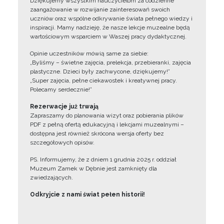
Dziękujemy wszystkim nauczycielom za codzienne
zaangażowanie w rozwijanie zainteresowań swoich
uczniów oraz wspólne odkrywanie świata pełnego wiedzy i
inspiracji. Mamy nadzieję, że nasze lekcje muzealne będą
wartościowym wsparciem w Waszej pracy dydaktycznej.
Opinie uczestników mówią same za siebie:
„Byliśmy – świetne zajęcia, prelekcja, przebieranki, zajęcia
plastyczne. Dzieci były zachwycone, dziękujemy!”
„Super zajęcia, pełne ciekawostek i kreatywnej pracy.
Polecamy serdecznie!”
Rezerwacje już trwają
Zapraszamy do planowania wizyt oraz pobierania plików
PDF z pełną ofertą edukacyjną i lekcjami muzealnymi –
dostępna jest również skrócona wersja oferty bez
szczegółowych opisów.
PS. Informujemy, że z dniem 1 grudnia 2025 r. oddział
Muzeum Zamek w Dębnie jest zamknięty dla
zwiedzających.
Odkryjcie z nami świat pełen historii!