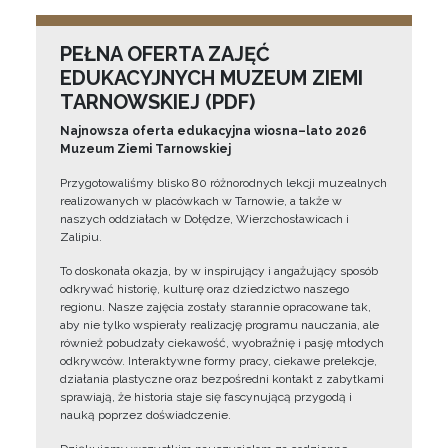
PEŁNA OFERTA ZAJĘĆ
EDUKACYJNYCH MUZEUM ZIEMI
TARNOWSKIEJ (PDF)
Najnowsza oferta edukacyjna wiosna–lato 2026
Muzeum Ziemi Tarnowskiej
Przygotowaliśmy blisko 80 różnorodnych lekcji muzealnych
realizowanych w placówkach w Tarnowie, a także w
naszych oddziałach w Dołędze, Wierzchosławicach i
Zalipiu.
To doskonała okazja, by w inspirujący i angażujący sposób
odkrywać historię, kulturę oraz dziedzictwo naszego
regionu. Nasze zajęcia zostały starannie opracowane tak,
aby nie tylko wspierały realizację programu nauczania, ale
również pobudzały ciekawość, wyobraźnię i pasję młodych
odkrywców. Interaktywne formy pracy, ciekawe prelekcje,
działania plastyczne oraz bezpośredni kontakt z zabytkami
sprawiają, że historia staje się fascynującą przygodą i
nauką poprzez doświadczenie.