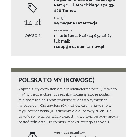
Pamięci, ul. Mościckiego 27a, 33-
100 Tarnów
uwagi
14 zł
wymagana rezerwacja
rezerwacja
person
nr telefonu: (+48) 14 657 18 67
lub mail:
rceop@muzeum.tarnow.pl
POLSKA TO MY (NOWOŚĆ)
Zajęcia z wykorzystaniem gry wielkoformatowej „Polska to
my”, w trakcie której uczestnicy poznają istotne postaci i
miejsca z regionu oraz powtórzą wiedzę o symbolach
narodowych. Gra zawiera również ćwiczenia fizyczne w
myśl powiedzenia „W zdrowym ciele, zdrowy duch”. Na
zakończenie zajęć każdy uczestnik wykona trójwymiarową
postać żołnierza lub żołnierki z tekturowego szablonu.
wiek uczestników