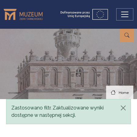
Skip to main content
Home
Status message
Zastosowano filtr. Zaktualizowane wyniki
dostępne w następnej sekcji.