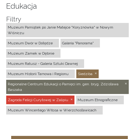
Edukacja
Filtry
Muzeum Pamiątek po Janie Matejce "Koryznówka" w Nowym
Wiśniczu
Muzeum Dwór w Dołędze
Galeria "Panorama"
Muzeum Zamek w Dębnie
Muzeum Ratusz - Galeria Sztuki Dawnej
Muzeum Historii Tarnowa i Regionu
Siedziba
Regionalne Centrum Edukacji o Pamięci im. gen. bryg. Zdzisława
Baszaka
Zagroda Felicji Curyłowej w Zalipiu
Muzeum Etnograficzne
Muzeum Wincentego Witosa w Wierzchosławicach