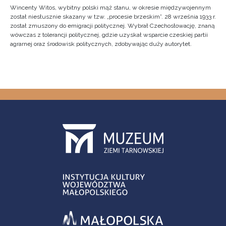
Wincenty Witos, wybitny polski mąż stanu, w okresie międzywojennym
został niesłusznie skazany w tzw. „procesie brzeskim”. 28 września 1933 r.
został zmuszony do emigracji politycznej. Wybrał Czechosłowację, znaną
wówczas z tolerancji politycznej, gdzie uzyskał wsparcie czeskiej partii
agrarnej oraz środowisk politycznych, zdobywając duży autorytet.