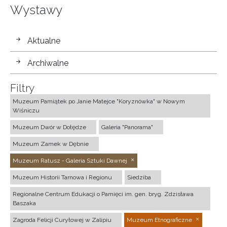
Wystawy
wystawy
Aktualne
Archiwalne
Filtry
Muzeum Pamiątek po Janie Matejce "Koryznówka" w Nowym
Wiśniczu
Muzeum Dwór w Dołędze
Galeria "Panorama"
Muzeum Zamek w Dębnie
Muzeum Ratusz - Galeria Sztuki Dawnej
Muzeum Historii Tarnowa i Regionu
Siedziba
Regionalne Centrum Edukacji o Pamięci im. gen. bryg. Zdzisława
Baszaka
Zagroda Felicji Curyłowej w Zalipiu
Muzeum Etnograficzne