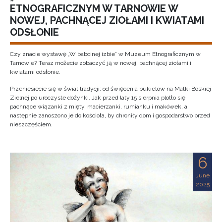
ETNOGRAFICZNYM W TARNOWIE W
NOWEJ, PACHNĄCEJ ZIOŁAMI I KWIATAMI
ODSŁONIE
Czy znacie wystawę „W babcinej izbie” w Muzeum Etnograficznym w
Tarnowie? Teraz możecie zobaczyć ją w nowej, pachnącej ziołami i
kwiatami odsłonie.
Przeniesiecie się w świat tradycji: od święcenia bukietów na Matki Boskiej
Zielnej po uroczyste dożynki. Jak przed laty 15 sierpnia plotło się
pachnące wiązanki z mięty, macierzanki, rumianku i makówek, a
następnie zanoszono je do kościoła, by chroniły dom i gospodarstwo przed
nieszczęściem.
6
June
2025