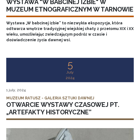
WYSTAWA "W BABCINEJ IZBIE" W
MUZEUM ETNOGRAFICZNYM W TARNOWIE
Wystawa „W babcinej izbie” to niezwykła ekspozycja, która
odtwarza wnętrze tradycyjnej wiejskiej chaty z przełomu XIX i XX
wieku, umożliwiając zwiedzającym podróż w czasie i
doświadczenie życia dawnej wsi.
5
July
2024
1 july, 2024
MUZEUM RATUSZ - GALERIA SZTUKI DAWNEJ
OTWARCIE WYSTAWY CZASOWEJ PT.
„ARTEFAKTY HISTORYCZNE”