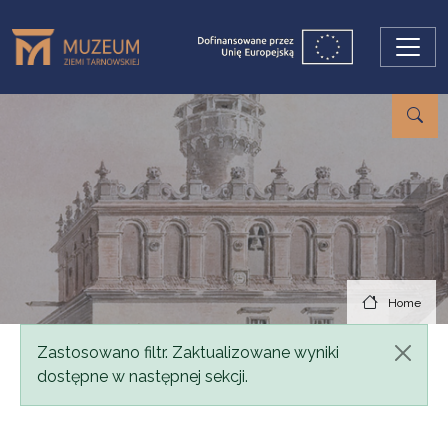
Skip to main content
Home
Status message
Zastosowano filtr. Zaktualizowane wyniki
dostępne w następnej sekcji.