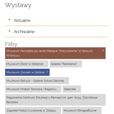
Wystawy
wystawy
Aktualne
Archiwalne
Filtry
Muzeum Pamiątek po Janie Matejce "Koryznówka" w Nowym
Wiśniczu
Muzeum Dwór w Dołędze
Galeria "Panorama"
Muzeum Zamek w Dębnie
Muzeum Ratusz - Galeria Sztuki Dawnej
Muzeum Historii Tarnowa i Regionu
Siedziba
Regionalne Centrum Edukacji o Pamięci im. gen. bryg. Zdzisława
Baszaka
Zagroda Felicji Curyłowej w Zalipiu
Muzeum Etnograficzne