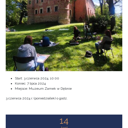
Start:
3 czerwca 2024, 10:00
Koniec:
7 lipca 2024
Miejsce: Muzeum Zamek w Dębnie
3 czerwca 2024 r. (poniedziałek) o godz.
14
April