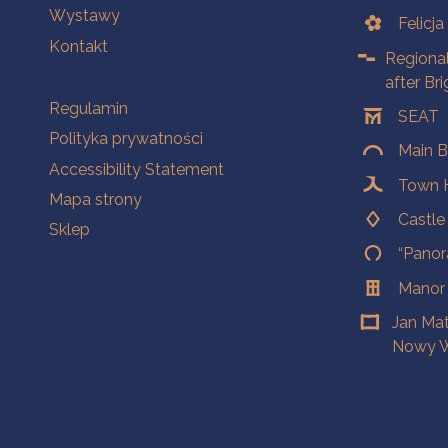
Wystawy
Felicj
Kontakt
Regiona
after Br
Na skróty.
Regulamin
SEAT
Polityka prywatności
Main B
Accessibility Statement
Town H
Mapa strony
Castl
Sklep
“Panor
Manor
Jan Ma
Nowy W