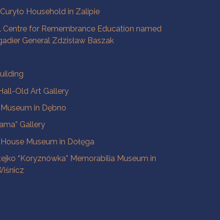
a Curyło Household in Zalipie
l Centre for Remembrance Education named
igadier General Zdzisław Baszak
uilding
all-Old Art Gallery
e Museum in Dębno
ama” Gallery
 House Museum in Dołęga
tejko “Koryznówka” Memorabilia Museum in
iśnicz