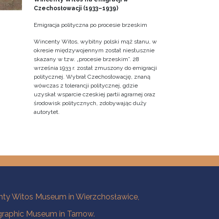
Czechosłowacji (1933–1939)
Emigracja polityczna po procesie brzeskim
Wincenty Witos, wybitny polski mąż stanu, w
okresie międzywojennym został niesłusznie
skazany w tzw. „procesie brzeskim”. 28
września 1933 r. został zmuszony do emigracji
politycznej. Wybrał Czechosłowację, znaną
wówczas z tolerancji politycznej, gdzie
uzyskał wsparcie czeskiej partii agrarnej oraz
środowisk politycznych, zdobywając duży
autorytet.
ty Witos Museum in Wierzchosławice,
raphic Museum in Tarnow.