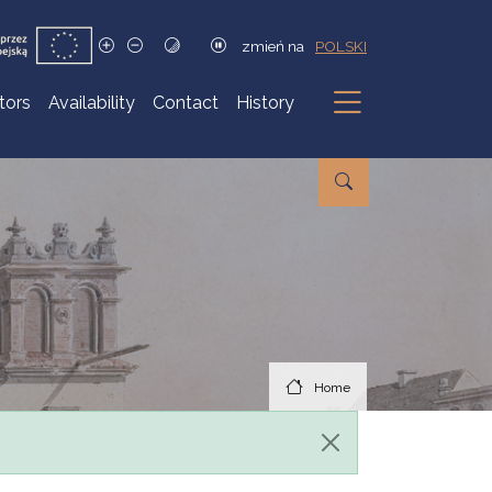
zmień na
POLSKI
itors
Availability
Contact
History
Submenu
Home