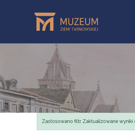
Skip to main content
Status message
Zastosowano filtr. Zaktualizowane wyniki 