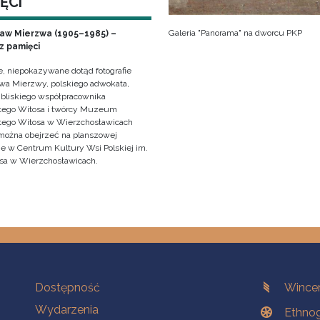
ĘCI
Galeria "Panorama" na dworcu PKP
ław Mierzwa (1905–1985) –
z pamięci
e, niepokazywane dotąd fotografie
awa Mierzwy, polskiego adwokata,
, bliskiego współpracownika
ego Witosa i twórcy Muzeum
ego Witosa w Wierzchosławicach
można obejrzeć na planszowej
e w Centrum Kultury Wsi Polskiej im.
sa w Wierzchosławicach.
Na skróty.
Branches
Dostępność
Wincen
Wydarzenia
Ethnog