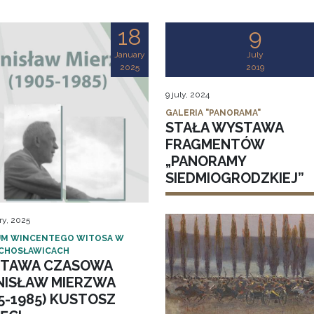
18
9
January
July
2025
2019
9 july, 2024
GALERIA "PANORAMA"
STAŁA WYSTAWA
FRAGMENTÓW
„PANORAMY
SIEDMIOGRODZKIEJ”
ry, 2025
M WINCENTEGO WITOSA W
CHOSŁAWICACH
TAWA CZASOWA
NISŁAW MIERZWA
5-1985) KUSTOSZ