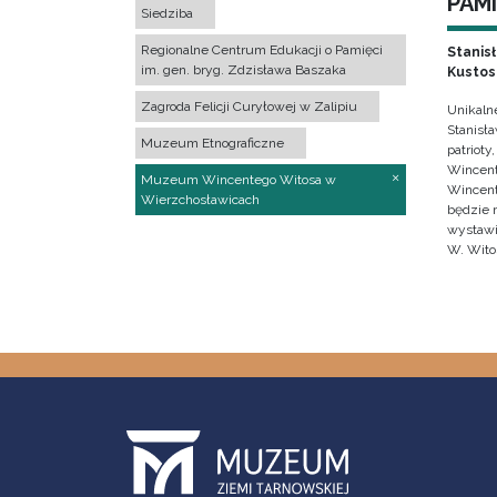
PAMI
Siedziba
Regionalne Centrum Edukacji o Pamięci
Stanis
im. gen. bryg. Zdzisława Baszaka
Kustos
Zagroda Felicji Curyłowej w Zalipiu
Unikaln
Stanisł
Muzeum Etnograficzne
patrioty
Wincent
Muzeum Wincentego Witosa w
Wincent
Wierzchosławicach
będzie 
wystawi
W. Wito