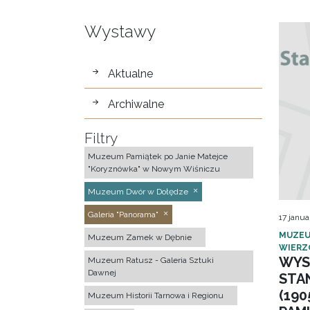
Wystawy
wystawy
Aktualne
Archiwalne
Filtry
Muzeum Pamiątek po Janie Matejce
"Koryznówka" w Nowym Wiśniczu
Muzeum Dwór w Dołędze
Galeria "Panorama"
17 janua
MUZEU
Muzeum Zamek w Dębnie
WIERZ
WYS
Muzeum Ratusz - Galeria Sztuki
Dawnej
STA
(190
Muzeum Historii Tarnowa i Regionu