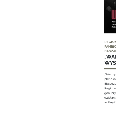
REGIO
PAMIĘC
BASZA
„WAL
WYS
„Walczy
plenero
Ekspozy
Regiona
gen. br
działan
w Paryżu