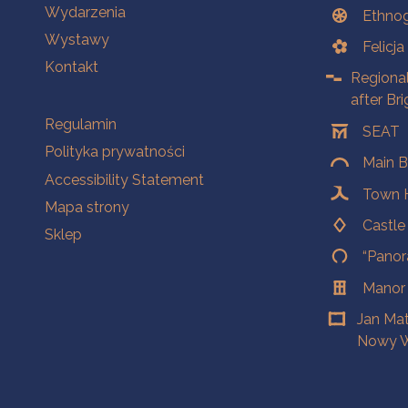
Wydarzenia
Ethnog
Wystawy
Felicj
Kontakt
Regiona
after Br
Na skróty.
Regulamin
SEAT
Polityka prywatności
Main B
Accessibility Statement
Town H
Mapa strony
Castl
Sklep
“Panor
Manor
Jan Ma
Nowy W