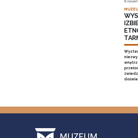
6 novem
MUZEU
WYS
IZB
ETN
TAR
Wystaw
niezwy
wnętrze
przełom
zwiedz
doświa