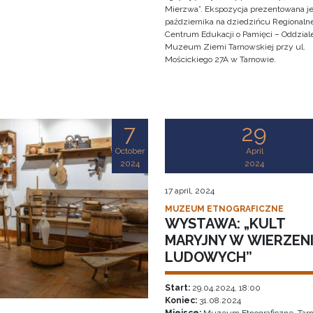
Mierzwa”. Ekspozycja prezentowana je
października na dziedzińcu Regionaln
Centrum Edukacji o Pamięci – Oddzial
Muzeum Ziemi Tarnowskiej przy ul.
Mościckiego 27A w Tarnowie.
7
29
October
April
2024
2024
17 april, 2024
MUZEUM ETNOGRAFICZNE
WYSTAWA: „KULT
MARYJNY W WIERZEN
LUDOWYCH”
Start:
29.04.2024, 18:00
Koniec:
31.08.2024