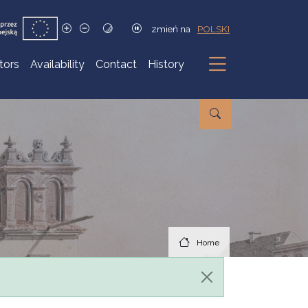
zmień na
POLSKI
itors
Availability
Contact
History
Submenu
Home