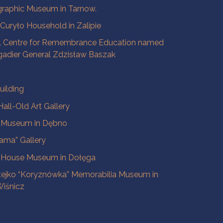
raphic Museum in Tarnow.
a Curyło Household in Zalipie
l Centre for Remembrance Education named
igadier General Zdzisław Baszak
uilding
all-Old Art Gallery
e Museum in Dębno
ama” Gallery
 House Museum in Dołęga
tejko “Koryznówka” Memorabilia Museum in
iśnicz