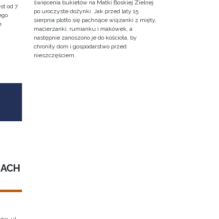
święcenia bukietów na Matki Boskiej Zielnej
st od 7
po uroczyste dożynki. Jak przed laty 15
ego
sierpnia plotło się pachnące wiązanki z mięty,
e
macierzanki, rumianku i makówek, a
następnie zanoszono je do kościoła, by
chroniły dom i gospodarstwo przed
nieszczęściem.
IACH