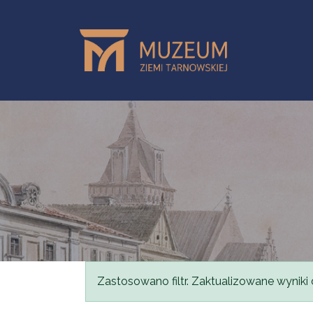
Skip to main content
Status message
Zastosowano filtr. Zaktualizowane wyniki 