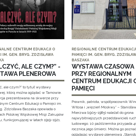
NALNE CENTRUM EDUKACJI O
REGIONALNE CENTRUM EDUKACJI
I IM. GEN. BRYG. ZDZISŁAWA
PAMIĘCI IM. GEN. BRYG. ZDZISŁA
KA
BASZAKA
CZYĆ, ALE CZYM?” -
WYSTAWA CZASOWA
TAWA PLENEROWA
PRZY REGIONALNYM
CENTRUM EDUKACJI 
PAMIĘCI
ć, ale czym?” to tytuł wystawy
wej, którą można oglądać w Tarnowie.
cja prezentowana na skwerze przy
Prawnik, patriota, współpracownik Wi
lnym Centrum Edukacji o Pamięci im.
Witosa i „więzień Moskwy” – Stanisła
yg. Zdzisława Baszaka opowiada o
Mierzwa (1905–1985) należał do grona
iach Polskiej Wojskowej Misji Zakupów
najwybitniejszych przedstawicieli ruc
, funkcjonującej w latach 1919–1921.
ludowego. 10 października przypada 4
rocznica jego śmierci. Można go pozna
oglądając wystawę plenerową „Stanis