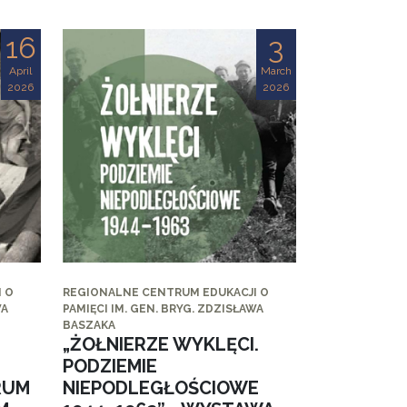
16
3
April
March
2026
2026
 O
REGIONALNE CENTRUM EDUKACJI O
WA
PAMIĘCI IM. GEN. BRYG. ZDZISŁAWA
BASZAKA
„ŻOŁNIERZE WYKLĘCI.
PODZIEMIE
RUM
NIEPODLEGŁOŚCIOWE