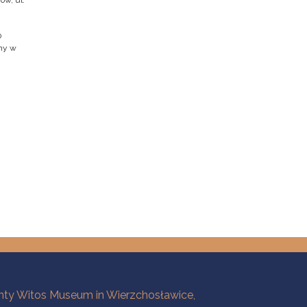
ów, ul.
0
jny w
ty Witos Museum in Wierzchosławice,