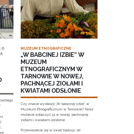
 O
MUZEUM ETNOGRAFICZNE
„W BABCINEJ IZBIE” W
WA
MUZEUM
ETNOGRAFICZNYM W
TARNOWIE W NOWEJ,
O
PACHNĄCEJ ZIOŁAMI I
KWIATAMI ODSŁONIE
ncentego
Czy znacie wystawę „W babcinej izbie” w
w
Muzeum Etnograficznym w Tarnowie? Teraz
możecie zobaczyć ją w nowej, pachnącej
hu
ziołami i kwiatami odsłonie.
0.
ć,
Przeniesiecie się w świat tradycji: od
ław