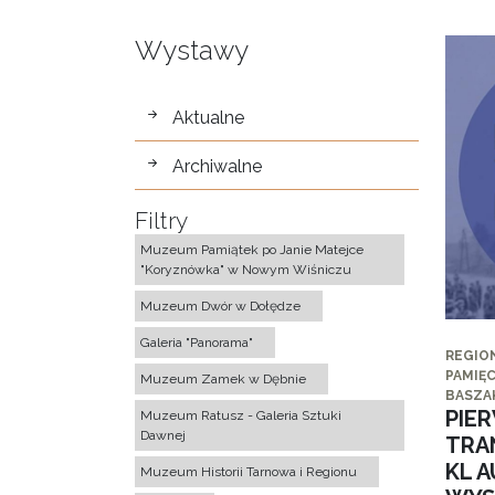
Wystawy
wystawy
Aktualne
Archiwalne
Filtry
Muzeum Pamiątek po Janie Matejce
"Koryznówka" w Nowym Wiśniczu
Muzeum Dwór w Dołędze
Galeria "Panorama"
REGIO
PAMIĘC
Muzeum Zamek w Dębnie
BASZA
PIE
Muzeum Ratusz - Galeria Sztuki
Dawnej
TRA
KL 
Muzeum Historii Tarnowa i Regionu