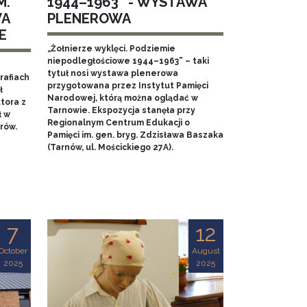
M.
1944–1963” - WYSTAWA
WA
PLENEROWA
E
„Żołnierze wyklęci. Podziemie
niepodległościowe 1944–1963” – taki
tytuł nosi wystawa plenerowa
rafiach
przygotowana przez Instytut Pamięci
ł
Narodowej, którą można oglądać w
tora z
Tarnowie. Ekspozycja stanęła przy
ł w
Regionalnym Centrum Edukacji o
rów.
Pamięci im. gen. bryg. Zdzisława Baszaka
(Tarnów, ul. Mościckiego 27A).
7
12
October
August
2025
2025