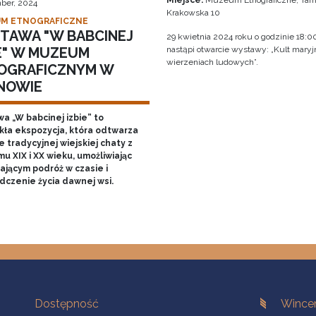
Miejsce:
Muzeum Etnograficzne, Tarn
ber, 2024
Krakowska 10
M ETNOGRAFICZNE
TAWA "W BABCINEJ
29 kwietnia 2024 roku o godzinie 18:0
IE" W MUZEUM
nastąpi otwarcie wystawy: „Kult mary
wierzeniach ludowych”.
OGRAFICZNYM W
NOWIE
a „W babcinej izbie” to
kła ekspozycja, która odtwarza
 tradycyjnej wiejskiej chaty z
u XIX i XX wieku, umożliwiając
ającym podróż w czasie i
dczenie życia dawnej wsi.
Na skróty.
Branches
Dostępność
Wincen