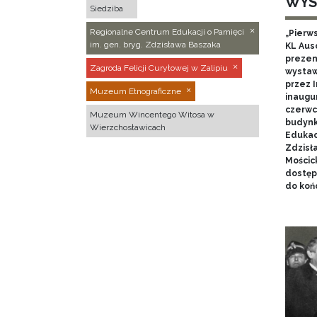
WYS
Siedziba
Regionalne Centrum Edukacji o Pamięci
„Pierw
im. gen. bryg. Zdzisława Baszaka
KL Aus
prezen
Zagroda Felicji Curyłowej w Zalipiu
wystaw
przez I
Muzeum Etnograficzne
inaugur
czerwca
Muzeum Wincentego Witosa w
budynk
Wierzchosławicach
Edukacj
Zdzisł
Mościc
dostęp
do końc