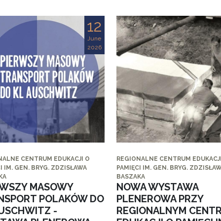
12
June
2026
NALNE CENTRUM EDUKACJI O
REGIONALNE CENTRUM EDUKACJI
I IM. GEN. BRYG. ZDZISŁAWA
PAMIĘCI IM. GEN. BRYG. ZDZISŁA
KA
BASZAKA
RWSZY MASOWY
NOWA WYSTAWA
NSPORT POLAKÓW DO
PLENEROWA PRZY
AUSCHWITZ -
REGIONALNYM CENT