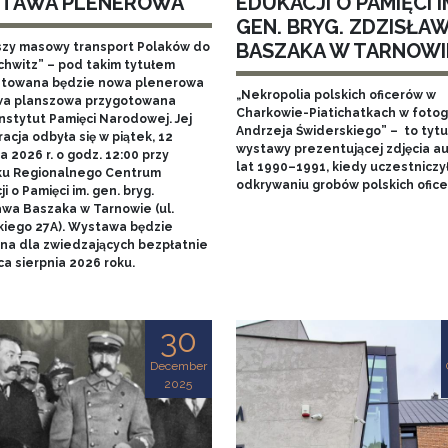
TAWA PLENEROWA
EDUKACJI O PAMIĘCI I
GEN. BRYG. ZDZISŁA
BASZAKA W TARNOWI
szy masowy transport Polaków do
chwitz” – pod takim tytułem
towana będzie nowa plenerowa
„Nekropolia polskich oficerów w
a planszowa przygotowana
Charkowie-Piatichatkach w fotog
nstytut Pamięci Narodowej. Jej
Andrzeja Świderskiego” – to tytu
acja odbyła się w piątek, 12
wystawy prezentującej zdjęcia au
 2026 r. o godz. 12:00 przy
lat 1990–1991, kiedy uczestniczy
u Regionalnego Centrum
odkrywaniu grobów polskich ofice
i o Pamięci im. gen. bryg.
awa Baszaka w Tarnowie (ul.
kiego 27A). Wystawa będzie
na dla zwiedzających bezpłatnie
a sierpnia 2026 roku.
30
December
2025