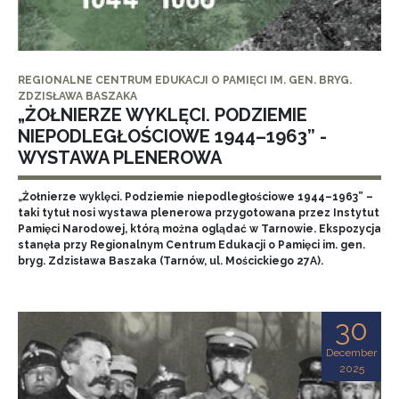
REGIONALNE CENTRUM EDUKACJI O PAMIĘCI IM. GEN. BRYG.
ZDZISŁAWA BASZAKA
„ŻOŁNIERZE WYKLĘCI. PODZIEMIE
NIEPODLEGŁOŚCIOWE 1944–1963” -
WYSTAWA PLENEROWA
„Żołnierze wyklęci. Podziemie niepodległościowe 1944–1963” –
taki tytuł nosi wystawa plenerowa przygotowana przez Instytut
Pamięci Narodowej, którą można oglądać w Tarnowie. Ekspozycja
stanęła przy Regionalnym Centrum Edukacji o Pamięci im. gen.
bryg. Zdzisława Baszaka (Tarnów, ul. Mościckiego 27A).
30
December
2025