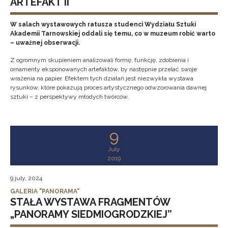
ARTEFAKT II
W salach wystawowych ratusza studenci Wydziału Sztuki
Akademii Tarnowskiej oddali się temu, co w muzeum robić warto
– uważnej obserwacji.
Z ogromnym skupieniem analizowali formę, funkcję, zdobienia i
ornamenty eksponowanych artefaktów, by następnie przelać swoje
wrażenia na papier. Efektem tych działań jest niezwykła wystawa
rysunków, które pokazują proces artystycznego odwzorowania dawnej
sztuki – z perspektywy młodych twórców.
9
July
2019
9 july, 2024
GALERIA "PANORAMA"
STAŁA WYSTAWA FRAGMENTÓW
„PANORAMY SIEDMIOGRODZKIEJ”