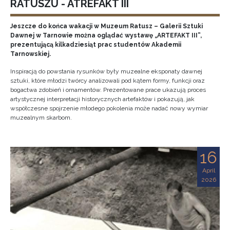
RATUSZU - ATREFAKT III
Jeszcze do końca wakacji w Muzeum Ratusz – Galerii Sztuki
Dawnej w Tarnowie można oglądać wystawę „ARTEFAKT III”,
prezentującą kilkadziesiąt prac studentów Akademii
Tarnowskiej.
Inspiracją do powstania rysunków były muzealne eksponaty dawnej
sztuki, które młodzi twórcy analizowali pod kątem formy, funkcji oraz
bogactwa zdobień i ornamentów. Prezentowane prace ukazują proces
artystycznej interpretacji historycznych artefaktów i pokazują, jak
współczesne spojrzenie młodego pokolenia może nadać nowy wymiar
muzealnym skarbom.
16
April
2026