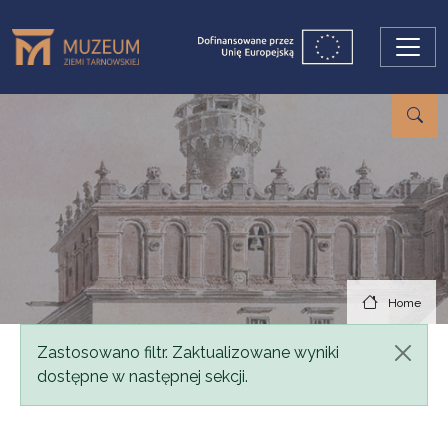
Skip to main content
Home
Status message
Zastosowano filtr. Zaktualizowane wyniki
dostępne w następnej sekcji.