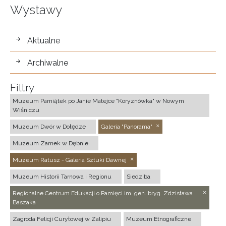
Wystawy
wystawy
Aktualne
Archiwalne
Filtry
Muzeum Pamiątek po Janie Matejce "Koryznówka" w Nowym
Wiśniczu
Muzeum Dwór w Dołędze
Galeria "Panorama"
Muzeum Zamek w Dębnie
Muzeum Ratusz - Galeria Sztuki Dawnej
Muzeum Historii Tarnowa i Regionu
Siedziba
Regionalne Centrum Edukacji o Pamięci im. gen. bryg. Zdzisława
Baszaka
Zagroda Felicji Curyłowej w Zalipiu
Muzeum Etnograficzne