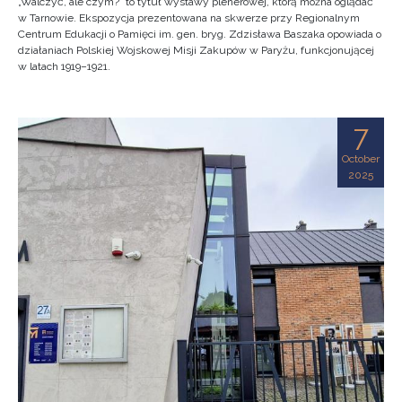
„Walczyć, ale czym?” to tytuł wystawy plenerowej, którą można oglądać
w Tarnowie. Ekspozycja prezentowana na skwerze przy Regionalnym
Centrum Edukacji o Pamięci im. gen. bryg. Zdzisława Baszaka opowiada o
działaniach Polskiej Wojskowej Misji Zakupów w Paryżu, funkcjonującej
w latach 1919–1921.
7
October
2025