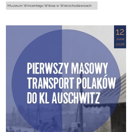
Muzeum Wincentego Witosa w Wierzchosławicach
12
June
2026