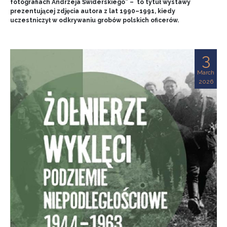
fotografiach Andrzeja Świderskiego” – to tytuł wystawy
prezentującej zdjęcia autora z lat 1990–1991, kiedy
uczestniczył w odkrywaniu grobów polskich oficerów.
3
March
2026