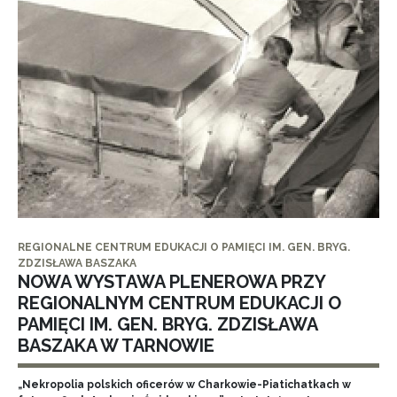
REGIONALNE CENTRUM EDUKACJI O PAMIĘCI IM. GEN. BRYG.
ZDZISŁAWA BASZAKA
NOWA WYSTAWA PLENEROWA PRZY
REGIONALNYM CENTRUM EDUKACJI O
PAMIĘCI IM. GEN. BRYG. ZDZISŁAWA
BASZAKA W TARNOWIE
„Nekropolia polskich oficerów w Charkowie-Piatichatkach w