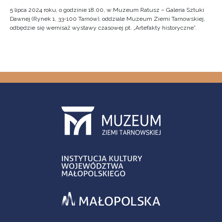
5 lipca 2024 roku, o godzinie 18.00, w Muzeum Ratusz – Galeria Sztuki
Dawnej (Rynek 1, 33-100 Tarnów), oddziale Muzeum Ziemi Tarnowskiej,
odbędzie się wernisaż wystawy czasowej pt. „Artefakty historyczne”.