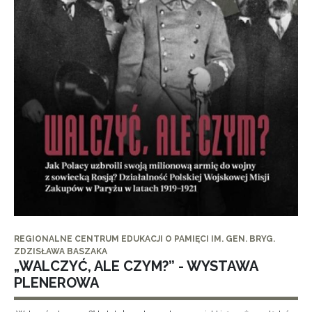
REGIONALNE CENTRUM EDUKACJI O PAMIĘCI IM. GEN. BRYG.
ZDZISŁAWA BASZAKA
„WALCZYĆ, ALE CZYM?” - WYSTAWA
PLENEROWA