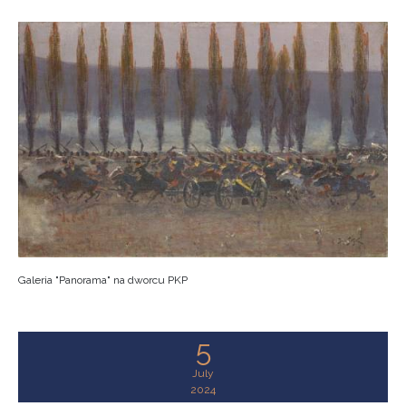
Galeria "Panorama" na dworcu PKP
5
July
2024