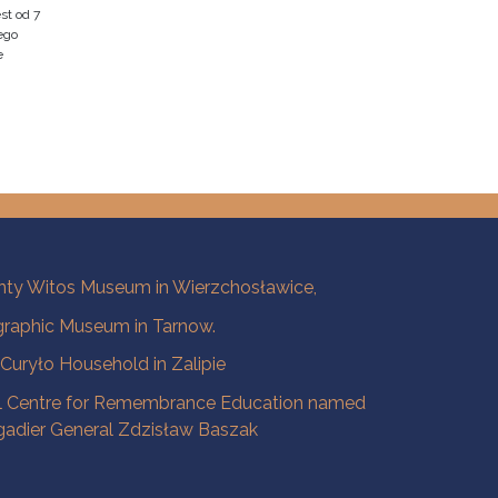
st od 7
ego
e
ty Witos Museum in Wierzchosławice,
raphic Museum in Tarnow.
a Curyło Household in Zalipie
l Centre for Remembrance Education named
igadier General Zdzisław Baszak