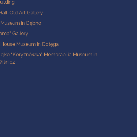
uilding
all-Old Art Gallery
e Museum in Dębno
ama” Gallery
 House Museum in Dołęga
tejko “Koryznówka” Memorabilia Museum in
iśnicz