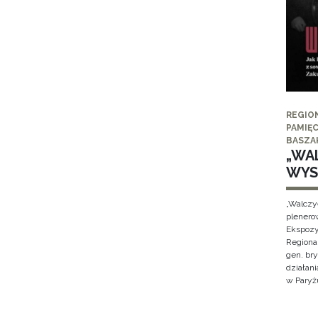
REGIO
PAMIĘC
BASZA
„WAL
WYS
„Walczy
plenero
Ekspozy
Regiona
gen. br
działan
w Paryżu