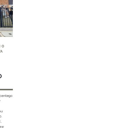
 O
WA
O
ncentego
w
hu
0.
ć,
ław