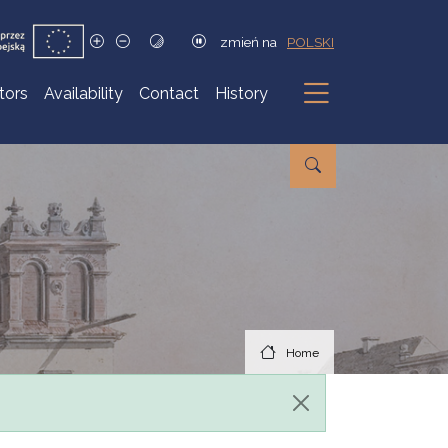
zmień na
POLSKI
itors
Availability
Contact
History
Submenu
Home