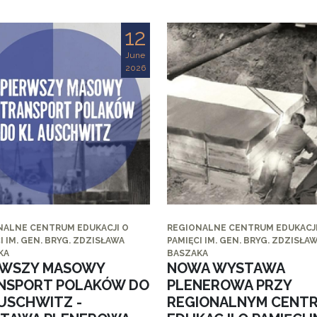
12
June
2026
NALNE CENTRUM EDUKACJI O
REGIONALNE CENTRUM EDUKACJI
I IM. GEN. BRYG. ZDZISŁAWA
PAMIĘCI IM. GEN. BRYG. ZDZISŁA
KA
BASZAKA
RWSZY MASOWY
NOWA WYSTAWA
NSPORT POLAKÓW DO
PLENEROWA PRZY
AUSCHWITZ -
REGIONALNYM CENT