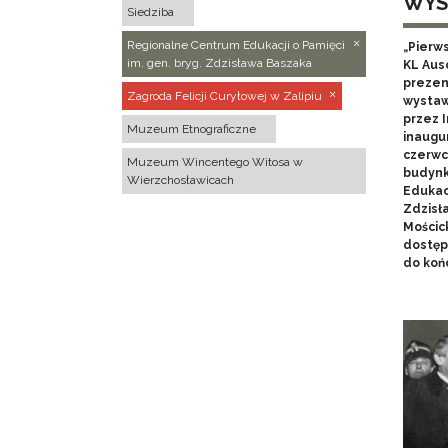
WYS
Siedziba
Regionalne Centrum Edukacji o Pamięci
„Pierw
im. gen. bryg. Zdzisława Baszaka
KL Aus
prezen
Zagroda Felicji Curyłowej w Zalipiu
wystaw
przez I
Muzeum Etnograficzne
inaugur
czerwca
Muzeum Wincentego Witosa w
budynk
Wierzchosławicach
Edukacj
Zdzisł
Mościc
dostęp
do końc