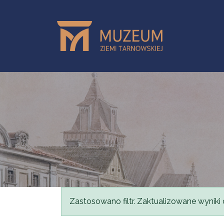
Skip to main content
Status message
Zastosowano filtr. Zaktualizowane wyniki 