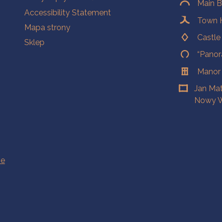
Main B
Accessibility Statement
Town H
Mapa strony
Castl
Sklep
“Panor
Manor
Jan Ma
Nowy W