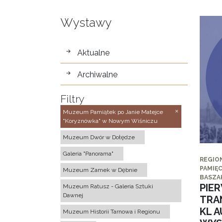
Wystawy
wystawy
Aktualne
Archiwalne
Filtry
Muzeum Pamiątek po Janie Matejce
"Koryznówka" w Nowym Wiśniczu
Muzeum Dwór w Dołędze
Galeria "Panorama"
REGIO
PAMIĘC
Muzeum Zamek w Dębnie
BASZA
PIE
Muzeum Ratusz - Galeria Sztuki
Dawnej
TRA
KL 
Muzeum Historii Tarnowa i Regionu