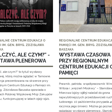
NALNE CENTRUM EDUKACJI O
REGIONALNE CENTRUM EDUKACJI
I IM. GEN. BRYG. ZDZISŁAWA
PAMIĘCI IM. GEN. BRYG. ZDZISŁA
KA
BASZAKA
CZYĆ, ALE CZYM?” -
WYSTAWA CZASOWA
TAWA PLENEROWA
PRZY REGIONALNYM
CENTRUM EDUKACJI 
PAMIĘCI
ć, ale czym?” to tytuł wystawy
wej, którą można oglądać w Tarnowie.
cja prezentowana na skwerze przy
Prawnik, patriota, współpracownik Wi
lnym Centrum Edukacji o Pamięci im.
Witosa i „więzień Moskwy” – Stanisła
yg. Zdzisława Baszaka opowiada o
Mierzwa (1905–1985) należał do grona
iach Polskiej Wojskowej Misji Zakupów
najwybitniejszych przedstawicieli ruc
, funkcjonującej w latach 1919–1921.
ludowego. 10 października przypada 4
rocznica jego śmierci. Można go pozna
oglądając wystawę plenerową „Stanis