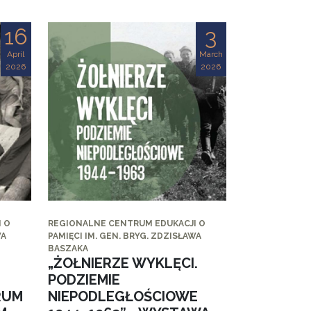
16
3
April
March
2026
2026
 O
REGIONALNE CENTRUM EDUKACJI O
WA
PAMIĘCI IM. GEN. BRYG. ZDZISŁAWA
BASZAKA
„ŻOŁNIERZE WYKLĘCI.
PODZIEMIE
RUM
NIEPODLEGŁOŚCIOWE