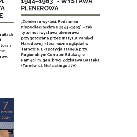
M.
1944–1963” - WYSTAWA
WA
PLENEROWA
E
„Żołnierze wyklęci. Podziemie
niepodległościowe 1944–1963” – taki
tytuł nosi wystawa plenerowa
rafiach
przygotowana przez Instytut Pamięci
ł
Narodowej, którą można oglądać w
tora z
Tarnowie. Ekspozycja stanęła przy
ł w
Regionalnym Centrum Edukacji o
rów.
Pamięci im. gen. bryg. Zdzisława Baszaka
(Tarnów, ul. Mościckiego 27A).
7
October
2025