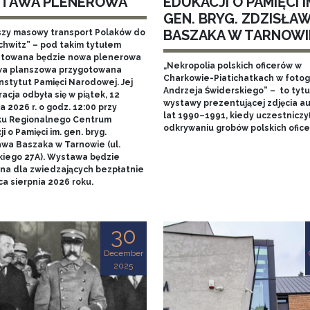
TAWA PLENEROWA
EDUKACJI O PAMIĘCI I
GEN. BRYG. ZDZISŁA
BASZAKA W TARNOWI
szy masowy transport Polaków do
chwitz” – pod takim tytułem
towana będzie nowa plenerowa
„Nekropolia polskich oficerów w
a planszowa przygotowana
Charkowie-Piatichatkach w fotog
nstytut Pamięci Narodowej. Jej
Andrzeja Świderskiego” – to tytu
acja odbyła się w piątek, 12
wystawy prezentującej zdjęcia au
 2026 r. o godz. 12:00 przy
lat 1990–1991, kiedy uczestniczy
u Regionalnego Centrum
odkrywaniu grobów polskich ofice
i o Pamięci im. gen. bryg.
awa Baszaka w Tarnowie (ul.
kiego 27A). Wystawa będzie
na dla zwiedzających bezpłatnie
a sierpnia 2026 roku.
30
December
2025