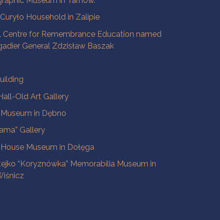
raphic Museum in Tarnow.
a Curyło Household in Zalipie
l Centre for Remembrance Education named
igadier General Zdzisław Baszak
uilding
all-Old Art Gallery
e Museum in Dębno
ama” Gallery
 House Museum in Dołęga
tejko “Koryznówka” Memorabilia Museum in
iśnicz