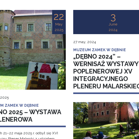
22
3
May
June
2025
2024
27 may, 2024
MUZEUM ZAMEK W DĘBNIE
„DĘBNO 2024” –
WERNISAŻ WYSTAWY
POPLENEROWEJ XV
INTEGRACYJNEGO
PLENERU MALARSKIE
 2025
M ZAMEK W DĘBNIE
NO 2025 – WYSTAWA
LENEROWA
h 21–22 maja 2025 r. odbył się XVI
cyjny Plener Malarski z udziałem