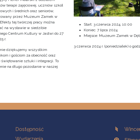
ów terapii zajęciowej, uczniów szkół
owych i średnich oraz seniorów,
izowany przez Muzeum Zamek w
 Efekty tej twórczej pracy można
Start:
3 czerwca 2024, 10:00
ać na wystawie w siedzibie
Koniec:
7 lipca 2024
iego Centrum Kultury w Jastwi do 27
Miejsce: Muzeum Zamek w Dęb
5 r.
3 czerwca 2024 r. (poniedziałek) o godz
nie dziękujemy wszystkim
ikom i gościom za obecność oraz
świętowanie sztuki i integracji. To
nie na długo pozostanie w naszej
!
Na skróty.
Branches
Dostępność
Wincen
Wydarzenia