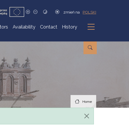
zmień na
POLSKI
itors
Availability
Contact
History
Submenu
Home