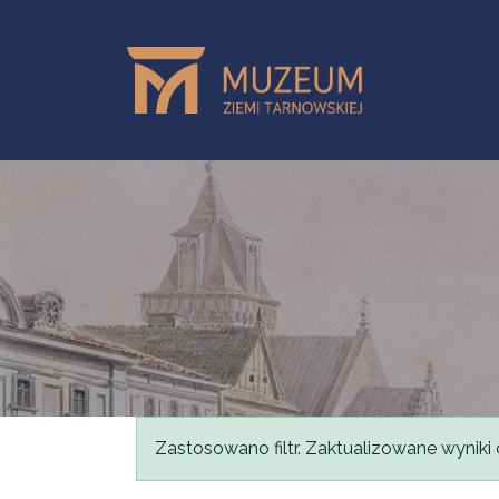
Skip to main content
Status message
Zastosowano filtr. Zaktualizowane wyniki 