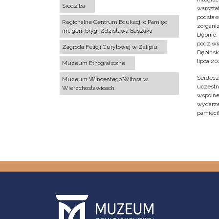
Siedziba
warsztat
podstaw
Regionalne Centrum Edukacji o Pamięci
zorgan
im. gen. bryg. Zdzisława Baszaka
Dębnie.
podziwi
Zagroda Felicji Curyłowej w Zalipiu
Dębińsk
lipca 202
Muzeum Etnograficzne
Serdecz
Muzeum Wincentego Witosa w
uczestn
Wierzchosławicach
wspólne 
wydarze
pamięci