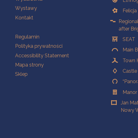
Ethnog
Wystawy
Felicj
Kontakt
Regiona
after Br
Na skróty.
Regulamin
SEAT
Polityka prywatności
Main B
Accessibility Statement
Town H
Mapa strony
Castl
Sklep
“Panor
Manor
Jan Ma
Nowy W