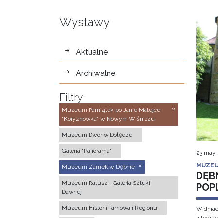
Wystawy
wystawy
Aktualne
Archiwalne
Filtry
Muzeum Pamiątek po Janie Matejce
"Koryznówka" w Nowym Wiśniczu
Muzeum Dwór w Dołędze
Galeria "Panorama"
23 may,
MUZEU
Muzeum Zamek w Dębnie
DĘB
Muzeum Ratusz - Galeria Sztuki
POP
Dawnej
Muzeum Historii Tarnowa i Regionu
W dniac
Integra