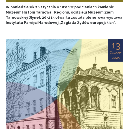
W poniedziałek 26 stycznia o 10:00 w podcieniach kamienic
Muzeum Historii Tarnowa i Regionu, oddziału Muzeum Ziemi
Tarnowskiej (Rynek 20-21), otwarta została plenerowa wystawa
Instytutu Pamięci Narodowej „Zagłada Żydów europejskich”.
13
October
2025