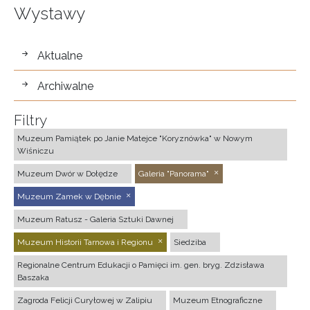
Wystawy
wystawy
Aktualne
Archiwalne
Filtry
Muzeum Pamiątek po Janie Matejce "Koryznówka" w Nowym
Wiśniczu
Muzeum Dwór w Dołędze
Galeria "Panorama"
Muzeum Zamek w Dębnie
Muzeum Ratusz - Galeria Sztuki Dawnej
Muzeum Historii Tarnowa i Regionu
Siedziba
Regionalne Centrum Edukacji o Pamięci im. gen. bryg. Zdzisława
Baszaka
Zagroda Felicji Curyłowej w Zalipiu
Muzeum Etnograficzne