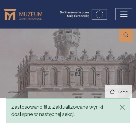
Skip to main content
Home
Status message
Zastosowano filtr. Zaktualizowane wyniki
dostępne w następnej sekcji.