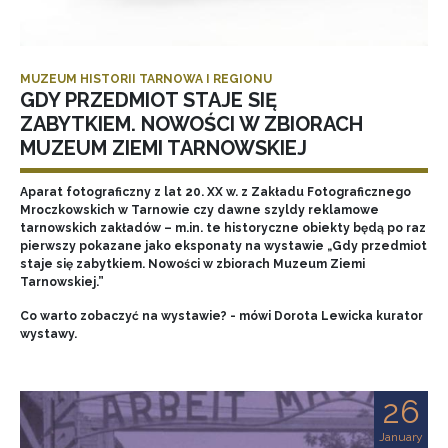
MUZEUM HISTORII TARNOWA I REGIONU
GDY PRZEDMIOT STAJE SIĘ
ZABYTKIEM. NOWOŚCI W ZBIORACH
MUZEUM ZIEMI TARNOWSKIEJ
Aparat fotograficzny z lat 20. XX w. z Zakładu Fotograficznego
Mroczkowskich w Tarnowie czy dawne szyldy reklamowe
tarnowskich zakładów – m.in. te historyczne obiekty będą po raz
pierwszy pokazane jako eksponaty na wystawie „Gdy przedmiot
staje się zabytkiem. Nowości w zbiorach Muzeum Ziemi
Tarnowskiej.”
Co warto zobaczyć na wystawie? - mówi Dorota Lewicka kurator
wystawy.
26
January