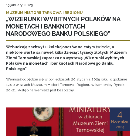
15 january, 2025
MUZEUM HISTORII TARNOWA I REGIONU
„WIZERUNKI WYBITNYCH POLAKÓW NA
MONETACH I BANKNOTACH
NARODOWEGO BANKU POLSKIEGO”
Wzbudzają zachwyt u kolekcjonerów na całym świecie, a
niektóre warte są nawet kilkadziesiąt tysięcy złotych. Muzeum
Ziemi Tarnowskiej zaprasza na wystawę „Wizerunki wybitnych
Polaków na monetach i banknotach Narodowego Banku
Polskiego”.
Wernisaż odbędzie się w poniedziałek 20 stycznia 2025 roku, o godzinie
17.00 w salach Muzeum Historii Tarnowa i Regionu w kamienicy Rynek
20-21. Wstęp na wernisaż jest bezpłatny.
4
November
2024