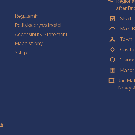
Regiona
after Br
Na skróty.
Regulamin
SEAT
Polityka prywatności
Main B
Accessibility Statement
Town H
Mapa strony
Castl
Sklep
“Panor
Manor
Jan Ma
Nowy W