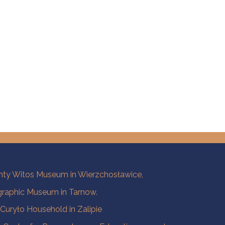
ty Witos Museum in Wierzchosławice,
raphic Museum in Tarnow.
a Curyło Household in Zalipie