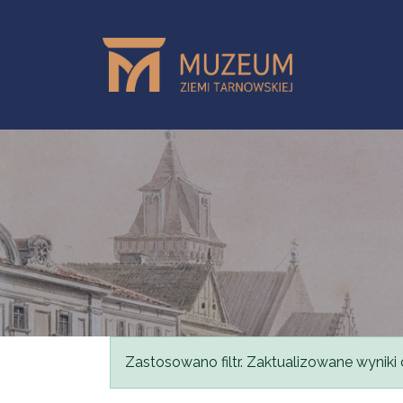
Skip to main content
Status message
Zastosowano filtr. Zaktualizowane wyniki 