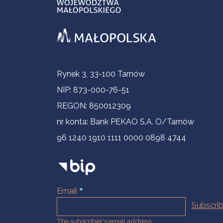
Contact Information
Rynek 3, 33-100 Tarnów
NIP: 873-000-76-51
REGON: 850012309
nr konta: Bank PEKAO S.A. O/Tarnów
96 1240 1910 1111 0000 0898 4744
Email
The subscriber's email address.