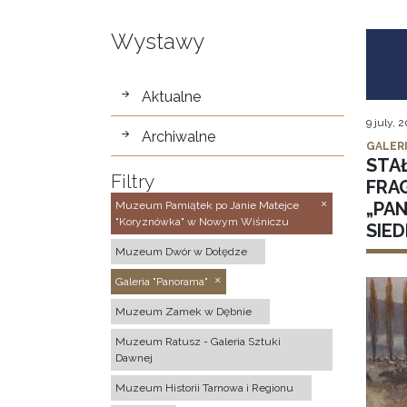
Wystawy
wystawy
Aktualne
9 july, 
Archiwalne
GALER
STA
Filtry
FRA
„PA
Muzeum Pamiątek po Janie Matejce
"Koryznówka" w Nowym Wiśniczu
SIE
Muzeum Dwór w Dołędze
Galeria "Panorama"
Muzeum Zamek w Dębnie
Muzeum Ratusz - Galeria Sztuki
Dawnej
Muzeum Historii Tarnowa i Regionu