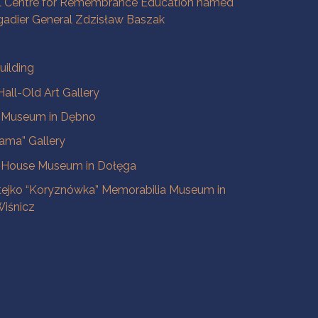
l Centre for Remembrance Education named
igadier General Zdzisław Baszak
uilding
all-Old Art Gallery
e Museum in Dębno
ama” Gallery
 House Museum in Dołęga
tejko “Koryznówka” Memorabilia Museum in
iśnicz