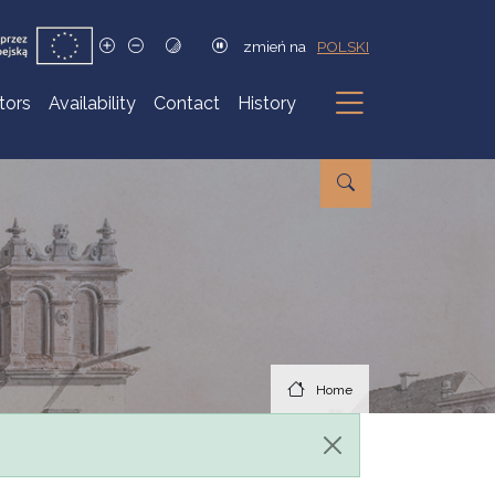
zmień na
POLSKI
itors
Availability
Contact
History
Submenu
Home