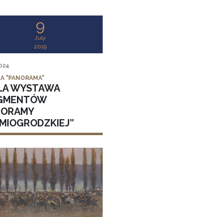
9
July
2019
2024
IA "PANORAMA"
ŁA WYSTAWA
GMENTÓW
NORAMY
DMIOGRODZKIEJ”