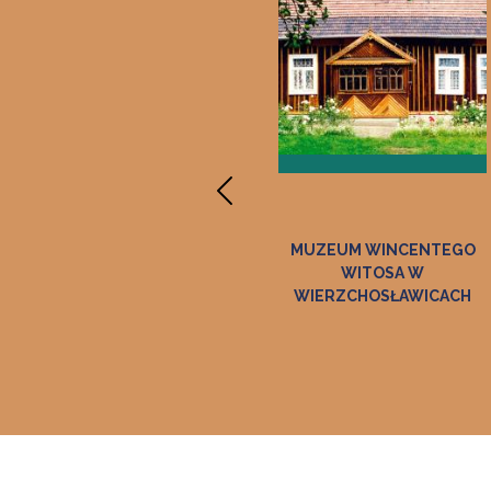
MUZEUM PAMIĄTEK PO
MUZEUM WINCENTEGO
JANIE MATEJCE
WITOSA W
"KORYZNÓWKA" W
WIERZCHOSŁAWICACH
NOWYM WIŚNICZU