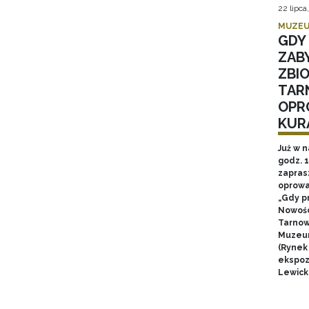
22 lipca
MUZEU
GDY 
ZAB
ZBI
TAR
OPR
KUR
Już w n
godz. 
zapras
oprowa
„Gdy p
Nowośc
Tarnow
Muzeum
(Rynek
ekspozy
Lewick