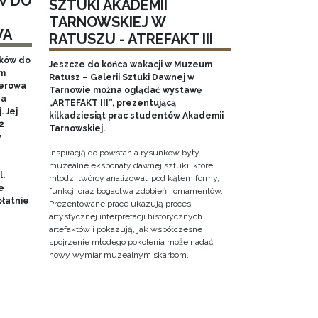
W DO
SZTUKI AKADEMII
TARNOWSKIEJ W
WA
RATUSZU - ATREFAKT III
aków do
Jeszcze do końca wakacji w Muzeum
em
Ratusz – Galerii Sztuki Dawnej w
nerowa
Tarnowie można oglądać wystawę
na
„ARTEFAKT III”, prezentującą
 Jej
kilkadziesiąt prac studentów Akademii
2
Tarnowskiej.
y
Inspiracją do powstania rysunków były
muzealne eksponaty dawnej sztuki, które
l.
młodzi twórcy analizowali pod kątem formy,
e
funkcji oraz bogactwa zdobień i ornamentów.
łatnie
Prezentowane prace ukazują proces
artystycznej interpretacji historycznych
artefaktów i pokazują, jak współczesne
spojrzenie młodego pokolenia może nadać
nowy wymiar muzealnym skarbom.