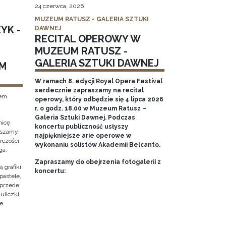
24 czerwca, 2026
MUZEUM RATUSZ - GALERIA SZTUKI
YK -
DAWNEJ
RECITAL OPEROWY W
MUZEUM RATUSZ -
GALERIA SZTUKI DAWNEJ
M
W ramach 8. edycji Royal Opera Festival
serdecznie zapraszamy na recital
tem
operowy, który odbędzie się 4 lipca 2026
r. o godz. 18.00 w Muzeum Ratusz –
Galeria Sztuki Dawnej. Podczas
nicę
koncertu publiczność usłyszy
raszamy
najpiękniejsze arie operowe w
rczości
wykonaniu solistów Akademii Belcanto.
ga.
Zapraszamy do obejrzenia fotogalerii z
 grafiki
koncertu:
pastele,
 przede
uliczki,
że