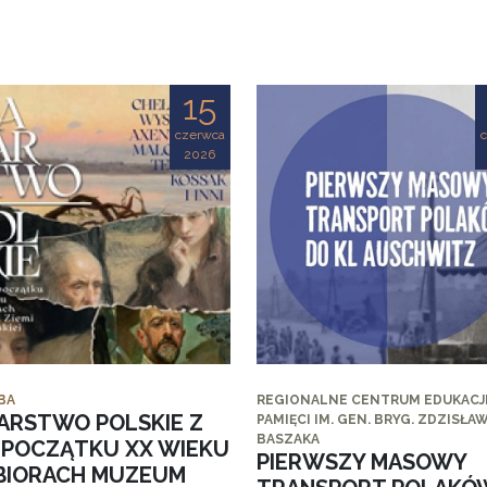
15
czerwca
2026
BA
REGIONALNE CENTRUM EDUKACJI
ARSTWO POLSKIE Z
PAMIĘCI IM. GEN. BRYG. ZDZISŁA
BASZAKA
I POCZĄTKU XX WIEKU
PIERWSZY MASOWY
BIORACH MUZEUM