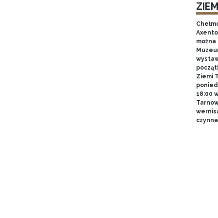
ZIE
Chełmo
Axentow
można 
Muzeum
wystawy
począt
Ziemi T
poniedz
18:00 
Tarnow
wernis
czynna 