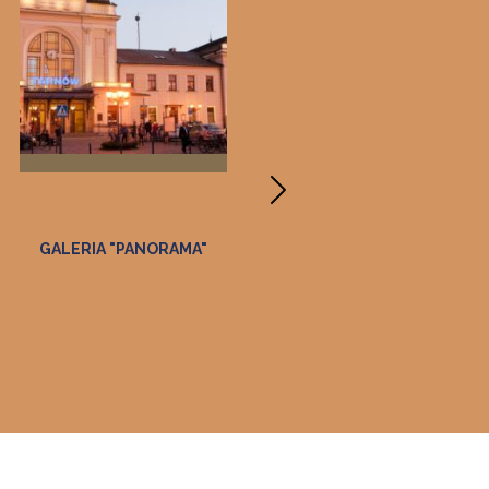
GALERIA "PANORAMA"
MUZEUM DWÓR W
DOŁĘDZE