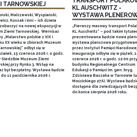
TRANSPORT POLAKÓ
MI TARNOWSKIEJ
KL AUSCHWITZ -
WYSTAWA PLENERO
ński, Malczewski, Wyspiański,
icz, Kossak i inni – ich dzieła
zobaczyć na nowej ekspozycji w
„Pierwszy masowy transport Pol
 Ziemi Tarnowskiej. Wernisaż
KL Auschwitz” – pod takim tytuł
 „Malarstwo polskie z XIX i
prezentowana będzie nowa ple
ku XX wieku w zbiorach Muzeum
wystawa planszowa przygotowa
arnowskiej” odbył się w
przez Instytut Pamięci Narodowej.
iałek, 15 czerwca 2026 r. o godz.
inauguracja odbyła się w piątek, 1
w Siedzibie Muzeum Ziemi
czerwca 2026 r. o godz. 12:00 prz
skiej przy Rynku 3. Wstęp na
budynku Regionalnego Centrum
aż był bezpłatny. Wystawa będzie
Edukacji o Pamięci im. gen. bryg.
do 11 października 2026 r.
Zdzisława Baszaka w Tarnowie (u
Mościckiego 27A). Wystawa będzi
dostępna dla zwiedzających bezp
do końca sierpnia 2026 roku.