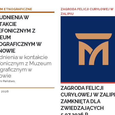
M ETNOGRAFICZNE
ZAGRODA FELICJI CURYŁOWEJ W
ZALIPIU
UDNIENIA W
TAKCIE
EFONICZNYM Z
EUM
OGRAFICZNYM W
NOWIE
dnienia w kontakcie
fonicznym z Muzeum
graficznym w
owie
i Państwo,
ZAGRODA FELICJI
, 2026
CURYŁOWEJ W ZALIP
ZAMKNIĘTA DLA
ZWIEDZAJĄCYCH
5.07.2026 R.