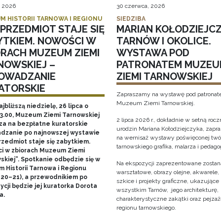
, 2026
30 czerwca, 2026
M HISTORII TARNOWA I REGIONU
SIEDZIBA
PRZEDMIOT STAJE SIĘ
MARIAN KOŁODZIEJCZ
YTKIEM. NOWOŚCI W
TARNÓW I OKOLICE.
ORACH MUZEUM ZIEMI
WYSTAWA POD
NOWSKIEJ –
PATRONATEM MUZEU
OWADZANIE
ZIEMI TARNOWSKIEJ
ATORSKIE
Zapraszamy na wystawę pod patrona
Muzeum Ziemi Tarnowskiej.
ajbliższą niedzielę, 26 lipca o
13.00, Muzeum Ziemi Tarnowskiej
2 lipca 2026 r., dokładnie w setną rocz
za na bezpłatne kuratorskie
urodzin Mariana Kołodziejczyka, zap
dzanie po najnowszej wystawie
na wernisaż wystawy poświęconej twó
rzedmiot staje się zabytkiem.
tarnowskiego grafika, malarza i pedago
i w zbiorach Muzeum Ziemi
skiej”. Spotkanie odbędzie się w
Na ekspozycji zaprezentowane zostaną
 Historii Tarnowa i Regionu
warsztatowe, obrazy olejne, akwarele, 
 20–21), a przewodnikiem po
szkice i projekty graficzne, ukazujące
cji będzie jej kuratorka Dorota
wszystkim Tarnów, jego architekturę, 
a.
charakterystyczne zakątki oraz pejza
regionu tarnowskiego.