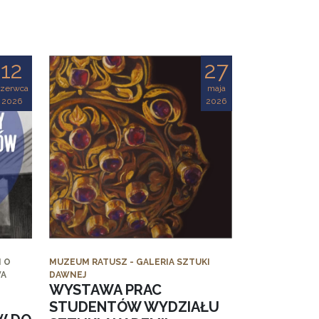
12
27
czerwca
maja
2026
2026
 O
MUZEUM RATUSZ - GALERIA SZTUKI
WA
DAWNEJ
WYSTAWA PRAC
STUDENTÓW WYDZIAŁU