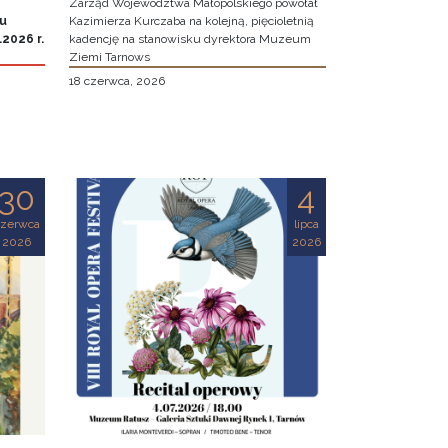
Zarząd Województwa Małopolskiego powołał
iu
Kazimierza Kurczaba na kolejną, pięcioletnią
2026 r.
kadencję na stanowisku dyrektora Muzeum
Ziemi Tarnows
18 czerwca, 2026
30
4
czerwca
lipca
2026
2026