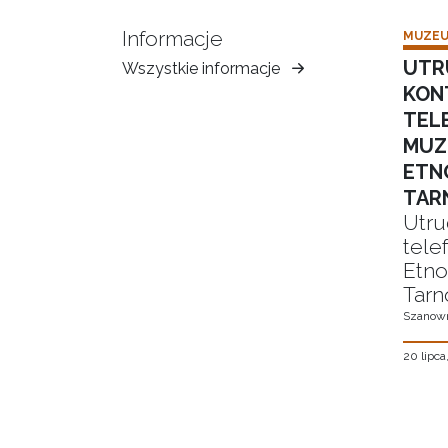
Informacje
MUZEU
UTR
Wszystkie informacje
Muzeum
KON
Ziemi
TEL
Tarnowskiej
MUZ
ETN
TAR
Utru
tele
Etno
Tarn
Szanown
20 lipca