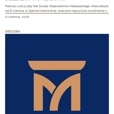
Podczas uroczystej Gali Święta Województwa Małopolskiego, która odbyła
się 8 czerwca w Operze Krakowskiej, wręczono najwyższe wyróżnienia s
11 czerwca, 2026
SIEDZIBA