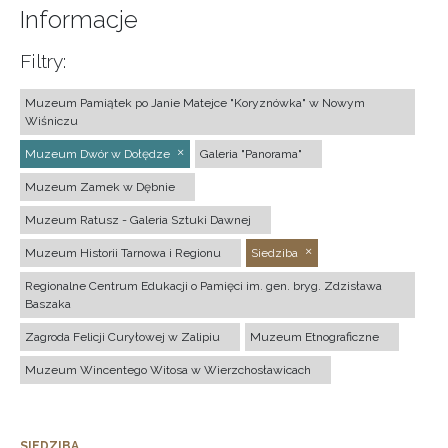
Informacje
Filtry:
Muzeum Pamiątek po Janie Matejce "Koryznówka" w Nowym
Wiśniczu
Muzeum Dwór w Dołędze
Galeria "Panorama"
Muzeum Zamek w Dębnie
Muzeum Ratusz - Galeria Sztuki Dawnej
Muzeum Historii Tarnowa i Regionu
Siedziba
Regionalne Centrum Edukacji o Pamięci im. gen. bryg. Zdzisława
Baszaka
Zagroda Felicji Curyłowej w Zalipiu
Muzeum Etnograficzne
Muzeum Wincentego Witosa w Wierzchosławicach
SIEDZIBA