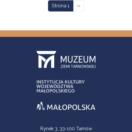
Następna strona
Strona 1
››
Informacje kontaktowe
Rynek 3, 33-100 Tarnów