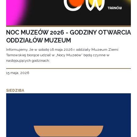
NOC MUZEÓW 2026 - GODZINY OTWARCIA
ODDZIAŁÓW MUZEUM
Informujemy, że w sobotę 16 maja 2026 r. oddziały Muzeum Ziemi
Tarnowskiej biorące udział w „Nocy Muzeów” będą czynne w
następujących godzinach:
15 maja, 2026
SIEDZIBA