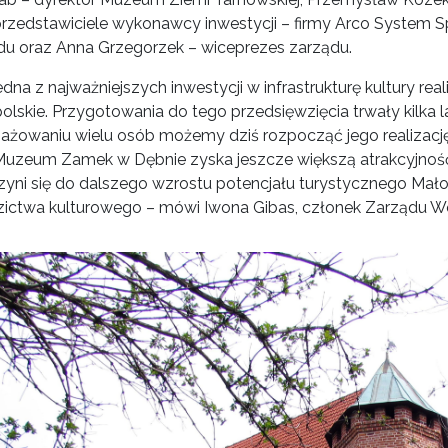
rzedstawiciele wykonawcy inwestycji – firmy Arco System Sp.
du oraz Anna Grzegorzek – wiceprezes zarządu.
jedna z najważniejszych inwestycji w infrastrukturę kultury
lskie. Przygotowania do tego przedsięwzięcia trwały kilka la
ażowaniu wielu osób możemy dziś rozpocząć jego realizację
Muzeum Zamek w Dębnie zyska jeszcze większą atrakcyjność 
zyni się do dalszego wzrostu potencjału turystycznego Mało
zictwa kulturowego – mówi Iwona Gibas, członek Zarządu 