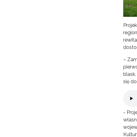
Proje
regio
rewit
dosto
– Zam
pierw
blask
się d
Plik 
- Pro
własn
wojew
Kultu