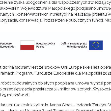
cześnie zyska udogodnienia dla współczesnych zwiedzającyc
ałkowskim Województwa Małopolskiego podpisano umowę
lanych i konserwatorskich inwestycji na realizację projektu
loryzacja, konserwacja i rozszerzenie publicznych funkcji 
t dofinansowany jest ze środków Unii Europejskiej i jest ope
w ramach Programu Fundusze Europejskie dla Małopolski 202
 robót budowalnych objętych podpisaną umową wynosi pona
o przedsięwzięcia przekracza 35 milionów złotych. Wysokoś
 25 milionów zł.
arzeniu uczestniczyli m.in. Iwona Gibas – członek Zarządu
ab – dyrektor Muzeum Ziemi Tarnowskiej, Przemysław Kozek 