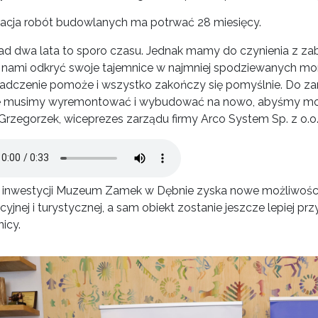
zacja robót budowlanych ma potrwać 28 miesięcy.
ad dwa lata to sporo czasu. Jednak mamy do czynienia z za
 nami odkryć swoje tajemnice w najmniej spodziewanych mo
adczenie pomoże i wszystko zakończy się pomyślnie. Do za
e musimy wyremontować i wybudować na nowo, abyśmy mogli
Grzegorzek, wiceprezes zarządu firmy Arco System Sp. z o.o.
Audio
i inwestycji Muzeum Zamek w Dębnie zyska nowe możliwości p
yjnej i turystycznej, a sam obiekt zostanie jeszcze lepiej p
icy.