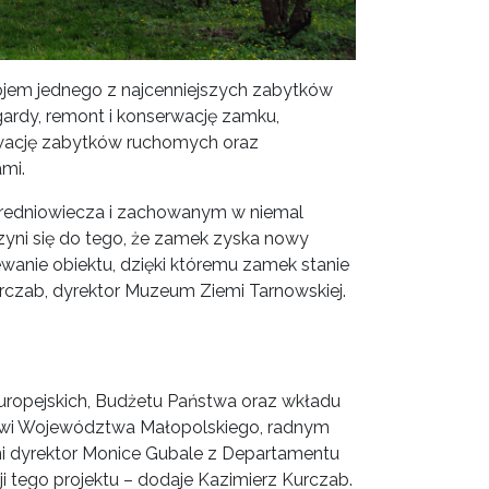
wojem jednego z najcenniejszych zabytków
ardy, remont i konserwację zamku,
wację zabytków ruchomych oraz
mi.
redniowiecza i zachowanym w niemal
zyni się do tego, że zamek zyska nowy
anie obiektu, dzięki któremu zamek stanie
urczab, dyrektor Muzeum Ziemi Tarnowskiej.
uropejskich, Budżetu Państwa oraz wkładu
owi Województwa Małopolskiego, radnym
ni dyrektor Monice Gubale z Departamentu
i tego projektu – dodaje Kazimierz Kurczab.