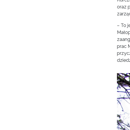
oraz p
zarzą
– To 
Małopo
zaang
prac 
przyc
dzied