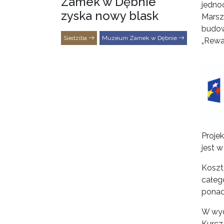
Zamek w Dębnie
jedno
zyska nowy blask
Marsz
budow
Siedziba
Muzeum Zamek w Dębnie
„Rewa
Projek
jest 
Koszt
całeg
ponad
W wyd
Kurcz