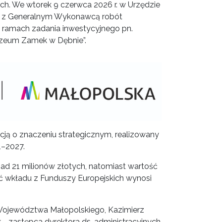
h. We wtorek 9 czerwca 2026 r. w Urzędzie
 z Generalnym Wykonawcą robót
 w ramach zadania inwestycyjnego pn.
Muzeum Zamek w Dębnie”.
racją o znaczeniu strategicznym, realizowany
1–2027.
d 21 milionów złotych, natomiast wartość
ć wkładu z Funduszy Europejskich wynosi
 Województwa Małopolskiego, Kazimierz
- zastępca dyrektora ds. administracyjnych