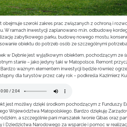
kt obejmuje szeroki zakres prac związanych z ochroną i roz
nu. W ramach inwestycji zaplanowano m.in. odbudowę kordeg
alizację zabytkowego parku, budowę nowego mostu, konser
sowanie obiektu do potrzeb osób ze szczególnymi potrzeba
ek w Dębnie jest wyjątkowym obiektem, pochodzącym ze ś
otnym stanie – jako jedyny taki w Małopolsce. Remont przyc
. Bardzo ważnym elementem inwestycji będzie również ogrzew
ostępny dla turystów przez cały rok – podkreśla Kazimierz K
Audio
jekt jest możliwy dzięki środkom pochodzącym z Funduszy E
ego Województwa Małopolskiego. Bardzo dziękuję Zarząd
ódzkim, a szczególnie pani marszałek Iwonie Gibas oraz pa
ry i Dziedzictwa Narodowego za wsparcie i pomoc w realizacj