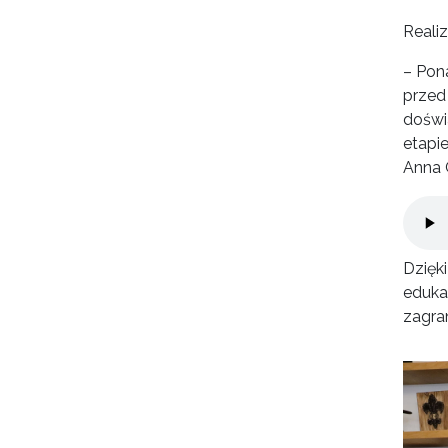
Reali
– Pon
przed
doświ
etapi
Anna 
Plik 
Dzięk
edukac
zagran