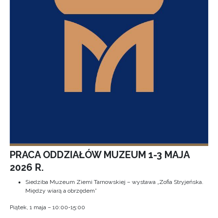
PRACA ODDZIAŁÓW MUZEUM 1-3 MAJA
2026 R.
Siedziba Muzeum Ziemi Tarnowskiej – wystawa „Zofia Stryjeńska.
Między wiarą a obrzędem”
Piątek, 1 maja – 10:00-15:00