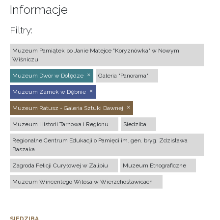
Informacje
Filtry:
Muzeum Pamiątek po Janie Matejce "Koryznówka" w Nowym
Wiśniczu
Muzeum Dwór w Dołędze
Galeria "Panorama"
Muzeum Zamek w Dębnie
Muzeum Ratusz - Galeria Sztuki Dawnej
Muzeum Historii Tarnowa i Regionu
Siedziba
Regionalne Centrum Edukacji o Pamięci im. gen. bryg. Zdzisława
Baszaka
Zagroda Felicji Curyłowej w Zalipiu
Muzeum Etnograficzne
Muzeum Wincentego Witosa w Wierzchosławicach
SIEDZIBA