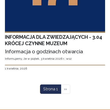
INFORMACJA DLA ZWIEDZAJĄCYCH - 3.04
KRÓCEJ CZYNNE MUZEUM
Informacja o godzinach otwarcia
Informujemy, że w piątek, 3 kwietnia 2026 r., wsz
1 kwietnia, 2026
Stronicowanie
Następna strona
Strona 1
››