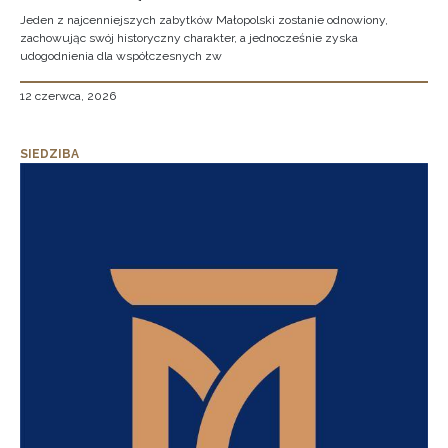
Jeden z najcenniejszych zabytków Małopolski zostanie odnowiony,
zachowując swój historyczny charakter, a jednocześnie zyska
udogodnienia dla współczesnych zw
12 czerwca, 2026
SIEDZIBA