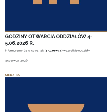
GODZINY OTWARCIA ODDZIAŁÓW 4-
5.06.2026 R.
Informujemy, że w czwartek (
4 czerwca)
wszystkie oddziały
3 czerwca, 2026
SIEDZIBA